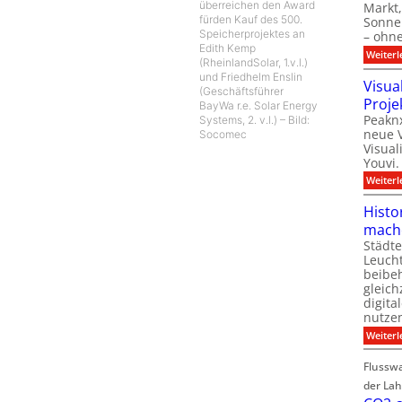
überreichen den Award
Markt,
fürden Kauf des 500.
Sonnen
Speicherprojektes an
– ohn
Edith Kemp
Weiterl
(RheinlandSolar, 1.v.l.)
und Friedhelm Enslin
Visua
(Geschäftsführer
Proje
BayWa r.e. Solar Energy
Peaknx
Systems, 2. v.l.) – Bild:
neue V
Socomec
Visual
Youvi.
Weiterl
Histo
mach
Städte
Leuch
beibeh
gleich
digita
nutze
Weiterl
Flussw
der La