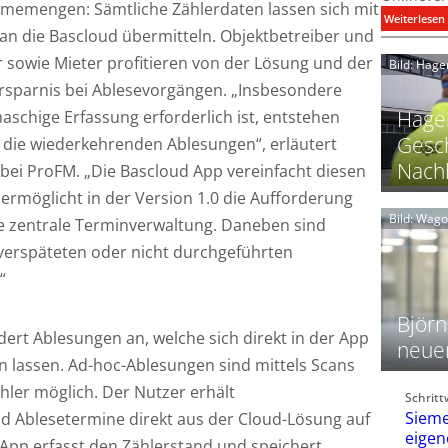
memengen: Sämtliche Zählerdaten lassen sich mit
:
Weiterlesen
an die Bascloud übermitteln. Objektbetreiber und
i
r sowie Mieter profitieren von der Lösung und der
Bild: Hage
I
rsparnis bei Ablesevorgängen. „Insbesondere
Hager
schige Erfassung erforderlich ist, entstehen
Gesch
die wiederkehrenden Ablesungen“, erläutert
Nachh
 bei ProFM. „Die Bascloud App vereinfacht diesen
l
 ermöglicht in der Version 1.0 die Aufforderung
Bild: Wag
e zentrale Terminverwaltung. Daneben sind
 verspäteten oder nicht durchgeführten
l
“
t
l
i
Björn
dert Ablesungen an, welche sich direkt in der App
neue
en lassen. Ad-hoc-Ablesungen sind mittels Scans
t
l
ler möglich. Der Nutzer erhält
Schrit
f
Sieme
 Ablesetermine direkt aus der Cloud-Lösung auf
eigen
App erfasst den Zählerstand und speichert