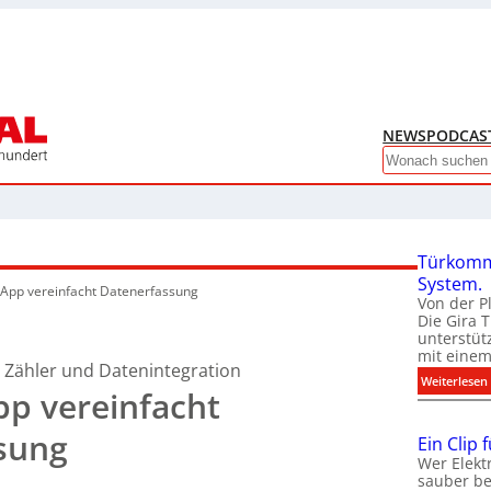
NEWS
PODCAS
Search
Türkomm
System.
App vereinfacht Datenerfassung
Von der P
Die Gira 
unterstüt
mit eine
 Zähler und Datenintegration
:
Weiterlesen
pp vereinfacht
sung
Ein Clip 
Wer Elekt
sauber be