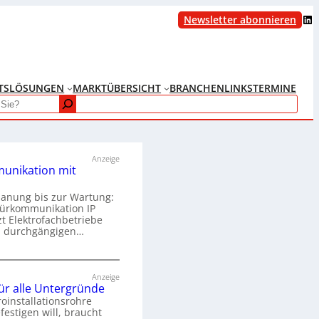
LinkedIn
Newsletter abonnieren
TS
LÖSUNGEN
MARKTÜBERSICHT
BRANCHENLINKS
TERMINE
Anzeige
unikation mit
lanung bis zur Wartung:
Türkommunikation IP
zt Elektrofachbetriebe
m durchgängigen…
T
ü
Anzeige
für alle Untergründe
r
roinstallationsrohre
k
festigen will, braucht
o