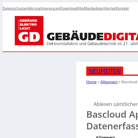
Datenschutzerklärung
Impressum
Download
Abo
Mediadaten
Verlag
Kontakt
NEUHEITEN
Home
»
Allgemein
»
Bascloud 
Ablesen sämtlicher
Bascloud A
Datenerfas
Allgemein