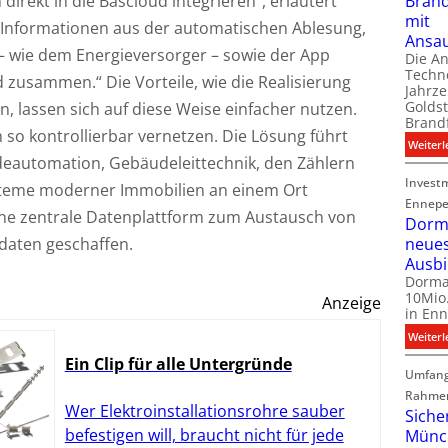
Bran
 direkt in die Bascloud integrieren“, erläutert
mit
e Informationen aus der automatischen Ablesung,
Ansa
– wie dem Energieversorger – sowie der App
Die A
Techno
d zusammen.“ Die Vorteile, wie die Realisierung
Jahrze
Goldst
, lassen sich auf diese Weise einfacher nutzen.
Brand
 so kontrollierbar vernetzen. Die Lösung führt
Weiterl
eautomation, Gebäudeleittechnik, den Zählern
Invest
steme moderner Immobilien an einem Ort
Ennepe
ne zentrale Datenplattform zum Austausch von
Dorma
neue
aten geschaffen.
Ausb
Dorma
10Mio.
Anzeige
in Enn
Weiterl
Ein Clip für alle Untergründe
Umfang
Rahme
Wer Elektroinstallationsrohre sauber
Siche
befestigen will, braucht nicht für jede
Münc