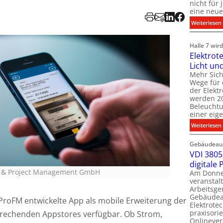
nicht für
eine neue
:
Weiterlesen
i
i
Halle 7 wi
Elektrot
Licht un
l
t
Mehr Sich
i
Wege für 
i
der Elekt
werden 20
f
Beleuchtu
einer eig
i
:
Weiterlesen
t
l
Gebäudeaut
l
l
VDI 3805 
digitale
t
ity & Project Management GmbH
Am Donner
t
veranstalt
t
Arbeitsge
.
Gebäudea
 ProFM entwickelte App als mobile Erweiterung der
t
Elektrote
praxisorie
prechenden Appstores verfügbar. Ob Strom,
Onlinever