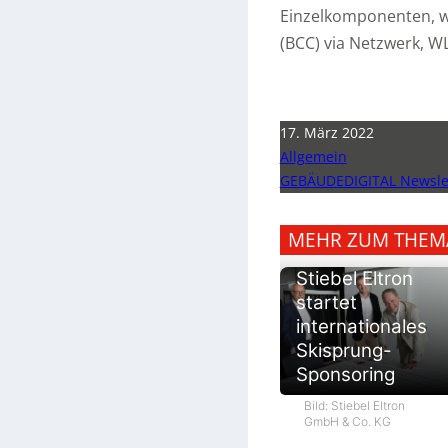
Einzelkomponenten, w
(BCC) via Netzwerk, 
17. März 2022
Allgemein
GEBÄUDEDIGITAL Newslet
MEHR ZUM THEM
Stiebel Eltron
startet
internationales
Skisprung-
Sponsoring
Bild: Stiebel Eltron
GmbH & Co. KG