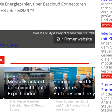
ie Energiezähler, über Bascloud Connectoren
Moder
techn
WLAN oder M2M/LTE.
erzeug
große
und Z
Weiterl
ProFM Facility & Project Management GmbH
Modul
mit K
Zur Firmenwebsite
Phoeni
ter 6 2022
dem C
Steuer
Gebäu
die ei
A
modula
und In
verbin
Weiterl
Messe Frankfurt
Socomec feiert 500.
Steue
übernimmt Light
verkauftes
Sonn
Expo London
Batteriespeichersystem
Mit de
CC11 b
Bild: Messe Frankfurt
Marc Guirguirian (2.v.r.)
Antrie
Exhibition GmbH / Pietro
und Arndt Freytag (1.v.r.)
Steue
Sutera
von Socomec
Steck