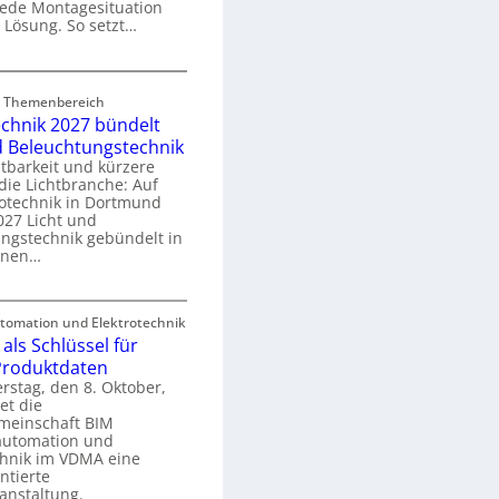
 jede Montagesituation
m
 Lösung. So setzt…
m
u
E
n
rd Themenbereich
n
k
echnik 2027 bündelt
C
a
d Beleuchtungstechnik
tbarkeit und kürzere
die Lichtbranche: Auf
p
rotechnik in Dortmund
o
27 Licht und
n
ngstechnik gebündelt in
ü
m
enen…
r
a
E
S
omation und Elektrotechnik
y
als Schlüssel für
e
e
s
 Produktdaten
k
U
stag, den 8. Oktober,
n
e
et die
r
m
meinschaft BIM
o
e
utomation und
r
chnik im VDMA eine
e
g
ntierte
c
anstaltung.
r