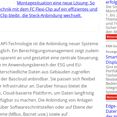
erfol
Montagesituation eine neue Lösung. So
Die Si
chnik mit dem FC Flexi-Clip auf ein effizientes und
Münch
1. bis 
r Clip bleibt, die Steck-Anbindung wechselt.
Theme
und T
Sicher
den Mi
Weiterl
 API-Technologie ist die Anbindung neuer Systeme
KNX-Ste
öglich. Ein Berechtigungsmanagement zeigt zudem
Anzeig
Smart
nsparent an und gestattet eine zentrale Steuerung.
Displ
e im Anwendungsbereich der ESG und EU-
Gira e
Portf
terschiedliche Daten aus Gebäuden zugreifen
Tastse
 der Bascloud anbindbar. Sie passen sich flexibel
flexib
Bedien
 Infrastruktur an. Darüber hinaus bietet die
integr
System
, Cloud-basierte Plattform, um Daten langfristig
Weiterl
erfügbar zu machen. Die Anbindung von Anlagen
Edge-
über Softwareschnittstellen oder auf Ebene der
Daten
me (MBus, Bacnet usw.) sowie auf
der I