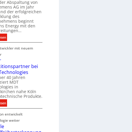
B
der Abspaltung von
d
e
iemens AG im Jahr
nd der erfolgreichen
g
cklung des
e
nehmens beginnt
u
ns Energy mit den
c
a
reitungen…
h
:
esen
e
S
u
P
twickler mit neuem
i
n
r
e
r
g
o
m
r
s
d
e
titionspartner bei
u
n
Technologies
e
k
s
ber 40 Jahren
c
ziert MDT
E
h
d
logies in
n
n
skirchen nahe Köln
a
e
otechnische Produkte.
r
k
e
:
esen
g
n
N
y
on entwickelt
e
w
u
ogie weiter
i
e
le
r
r