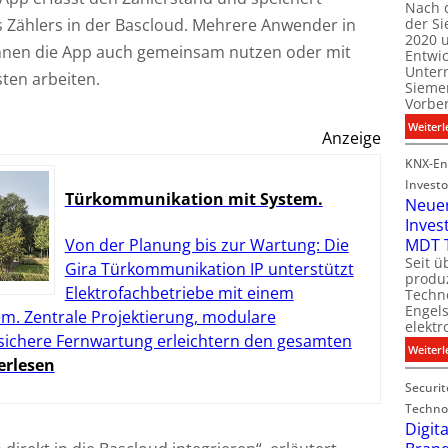
Nach 
es Zählers in der Bascloud. Mehrere Anwender in
der S
i
2020 u
l
önnen die App auch gemeinsam nutzen oder mit
Entwi
i
Unter
ten arbeiten.
t
Sieme
Vorbe
l
Weiterl
t
Anzeige
KNX-En
Investo
Türkommunikation mit System.
Neue
Inves
t
Von der Planung bis zur Wartung: Die
MDT 
Seit ü
Gira Türkommunikation IP unterstützt
t
produ
Elektrofachbetriebe mit einem
Techno
Engel
m. Zentrale Projektierung, modulare
i
elektr
t
 sichere Fernwartung erleichtern den gesamten
Weiterl
erlesen
Securit
Technol
Digita