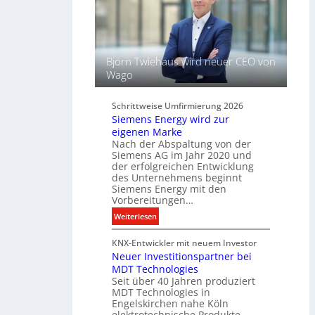
s
L
s
i
e
c
l
h
f
Björn Twiehaus wird neuer CEO von
t
ü
Wago
u
r
n
d
d
Schrittweise Umfirmierung 2026
i
Siemens Energy wird zur
B
g
eigenen Marke
e
i
Nach der Abspaltung von der
l
t
Siemens AG im Jahr 2020 und
e
a
der erfolgreichen Entwicklung
u
des Unternehmens beginnt
l
c
Siemens Energy mit den
e
h
Vorbereitungen…
P
t
:
Weiterlesen
r
u
S
o
n
KNX-Entwickler mit neuem Investor
i
d
g
Neuer Investitionspartner bei
e
u
s
MDT Technologies
m
k
t
Seit über 40 Jahren produziert
e
t
MDT Technologies in
e
n
d
Engelskirchen nahe Köln
c
s
a
elektrotechnische Produkte.