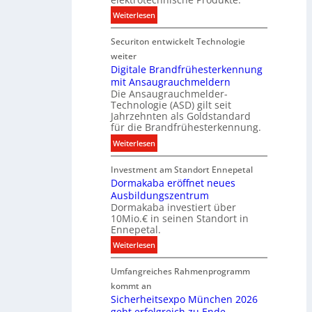
h
E
t
:
Weiterlesen
n
n
e
N
i
e
n
Securiton entwickelt Technologie
e
k
r
u
weiter
g
e
Digitale Brandfrühesterkennung
y
mit Ansaugrauchmeldern
r
w
Die Ansaugrauchmelder-
I
i
Technologie (ASD) gilt seit
n
r
Jahrzehnten als Goldstandard
v
für die Brandfrühesterkennung.
d
e
z
:
Weiterlesen
s
u
D
t
r
Investment am Standort Ennepetal
i
i
e
Dormakaba eröffnet neues
g
t
i
Ausbildungszentrum
i
i
Dormakaba investiert über
g
t
o
10Mio.€ in seinen Standort in
e
a
n
Ennepetal.
n
l
s
:
Weiterlesen
e
e
p
D
n
B
a
Umfangreiches Rahmenprogramm
o
M
r
r
r
kommt an
a
a
t
m
Sicherheitsexpo München 2026
r
n
n
geht erfolgreich zu Ende
a
k