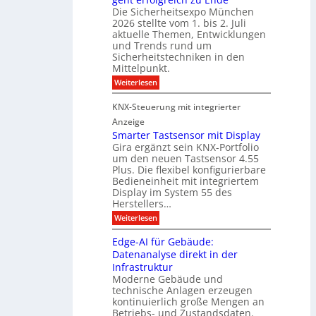
d
e
Die Sicherheitsexpo München
k
e
f
r
2026 stellte vom 1. bis 2. Juli
a
r
aktuelle Themen, Entwicklungen
b
b
ü
und Trends rund um
e
a
Sicherheitstechniken in den
h
i
e
Mittelpunkt.
e
M
r
:
Weiterlesen
s
D
S
ö
t
T
i
f
KNX-Steuerung mit integrierter
e
c
T
f
h
Anzeige
r
e
e
n
Smarter Tastsensor mit Display
k
r
c
e
Gira ergänzt sein KNX-Portfolio
e
h
h
um den neuen Tastsensor 4.55
t
e
n
n
Plus. Die flexibel konfigurierbare
i
n
n
Bedieneinheit mit integriertem
t
o
e
s
u
Display im System 55 des
l
u
e
Herstellers…
n
o
x
e
g
:
Weiterlesen
p
g
s
S
o
m
i
m
M
A
Edge-AI für Gebäude:
i
a
e
ü
Datenanalyse direkt in der
u
r
t
n
s
Infrastruktur
t
s
c
A
e
Moderne Gebäude und
h
b
n
r
e
technische Anlagen erzeugen
i
T
s
n
kontinuierlich große Mengen an
a
l
2
a
Betriebs- und Zustandsdaten.
s