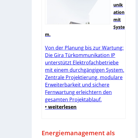
unik
ation
mit
Syste
m.
Von der Planung bis zur Wartung:
Die Gira Türkommunikation IP
unterstützt Elektrofachbetriebe
mit einem durchgängigen System.
Zentrale Projektierung, modulare
Erweiterbarkeit und sichere
Fernwartung erleichtern den
gesamten Projektablauf.
‣ weiterlesen
Energiemanagement als