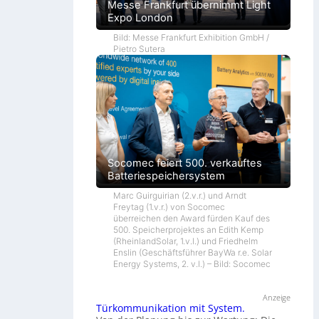
Messe Frankfurt übernimmt Light
Expo London
Bild: Messe Frankfurt Exhibition GmbH /
Pietro Sutera
Socomec feiert 500. verkauftes
Batteriespeichersystem
Marc Guirguirian (2.v.r.) und Arndt
Freytag (1.v.r.) von Socomec
überreichen den Award fürden Kauf des
500. Speicherprojektes an Edith Kemp
(RheinlandSolar, 1.v.l.) und Friedhelm
Enslin (Geschäftsführer BayWa r.e. Solar
Energy Systems, 2. v.l.) – Bild: Socomec
Anzeige
Türkommunikation mit System.