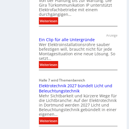
Von der Planung bis zur Wartung: Die
Gira Türkommunikation IP unterstützt
Elektrofachbetriebe mit einem
durchgängigen…
:
Weiterlesen
T
ü
Anzeige
r
Ein Clip für alle Untergründe
k
Wer Elektroinstallationsrohre sauber
o
befestigen will, braucht nicht für jede
Montagesituation eine neue Lösung. So
m
setzt…
m
u
:
Weiterlesen
n
E
i
i
Halle 7 wird Themenbereich
k
n
Elektrotechnik 2027 bündelt Licht und
a
C
Beleuchtungstechnik
t
l
Mehr Sichtbarkeit und kürzere Wege für
i
i
die Lichtbranche: Auf der Elektrotechnik
o
p
in Dortmund werden 2027 Licht und
n
f
Beleuchtungstechnik gebündelt in einer
m
eigenen…
ü
i
r
:
Weiterlesen
t
a
E