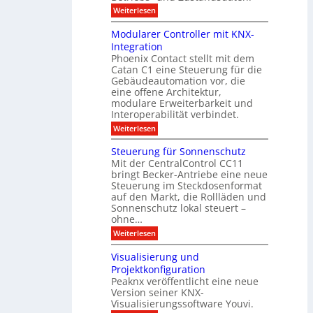
0
d
u
t
:
Weiterlesen
2
u
s
E
g
6
e
d
n
g
Modularer Controller mit KNX-
r
n
g
e
g
Integration
a
s
e
h
Phoenix Contact stellt mit dem
s
o
-
t
u
r
Catan C1 eine Steuerung für die
A
z
e
c
m
I
Gebäudeautomation vor, die
r
e
h
i
f
f
eine offene Architektur,
n
t
ü
o
m
modulare Erweiterbarkeit und
D
r
l
t
Interoperabilität verbindet.
e
i
G
g
r
s
e
:
l
Weiterlesen
r
p
u
b
M
e
d
l
ä
o
i
m
Steuerung für Sonnenschutz
e
a
u
d
c
Mit der CentralControl CC11
y
d
u
r
h
bringt Becker-Antriebe eine neue
e
l
z
n
Steuerung im Steckdosenformat
:
a
u
D
auf den Markt, die Rollläden und
r
E
a
e
Sonnenschutz lokal steuert –
n
t
r
d
ohne…
e
C
e
:
Weiterlesen
n
o
S
a
n
t
n
t
Visualisierung und
e
a
r
Projektkonfiguration
u
l
o
Peaknx veröffentlicht eine neue
e
y
l
Version seiner KNX-
r
s
l
u
Visualisierungssoftware Youvi.
e
e
n
d