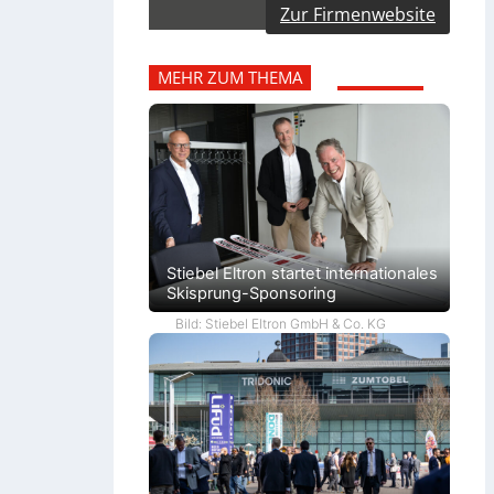
Zur Firmenwebsite
MEHR ZUM THEMA
Stiebel Eltron startet internationales
Skisprung-Sponsoring
Bild: Stiebel Eltron GmbH & Co. KG