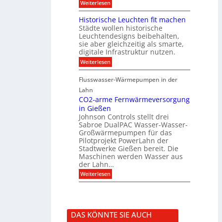
r
:
Weiterlesen
g
i
m
V
f
r
i
i
Historische Leuchten fit machen
ü
e
t
s
r
Städte wollen historische
k
K
u
S
t
N
Leuchtendesigns beibehalten,
a
o
i
X
sie aber gleichzeitig als smarte,
l
n
n
-
digitale Infrastruktur nutzen.
i
n
d
I
s
e
:
Weiterlesen
e
n
i
n
H
r
t
e
s
i
I
e
r
Flusswasser-Wärmepumpen in der
c
s
n
g
u
h
t
Lahn
f
r
n
u
o
r
a
CO2-arme Fernwärmeversorgung
g
t
r
a
t
u
in Gießen
z
i
s
i
n
Johnson Controls stellt drei
s
t
o
d
Sabroe DualPAC Wasser-Wasser-
c
r
n
P
h
Großwärmepumpen für das
u
r
e
k
Pilotprojekt PowerLahn der
o
L
t
Stadtwerke Gießen bereit. Die
j
e
u
e
Maschinen werden Wasser aus
u
r
k
der Lahn…
c
t
h
:
Weiterlesen
k
t
C
o
e
O
n
n
2
f
f
-
i
i
a
g
DAS KÖNNTE SIE AUCH
t
r
u
m
m