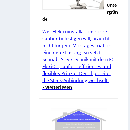
Unte
rgrün
de
Wer Elektroinstallationsrohre
sauber befestigen will, braucht
nicht für jede Montagesituation
eine neue Lösung. So setzt
Schnabl Stecktechnik mit dem FC
Flexi-Clip auf ein effizientes und
flexibles Prinzip: Der Clip bleibt,
die Steck-Anbindung wechselt.
‣ weiterlesen