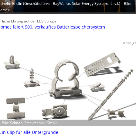
edhelm Enslin (Geschäftsführer BayWa r.e. Solar Energy Systems, 2. v.l.) – Bild:
comec
erliche Ehrung auf der EES Europe
omec feiert 500. verkauftes Batteriespeichersystem
Anzeig
Bild: Schnabl Stecktechnik GmbH
Ein Clip für alle Untergründe