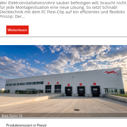
Wer Elektroinstallationsrohre sauber befestigen will, braucht nicht
für jede Montagesituation eine neue Lösung. So setzt Schnabl
Stecktechnik mit dem FC Flexi-Clip auf ein effizientes und flexibles
Prinzip: Der…
:
Weiterlesen
E
i
n
C
l
i
p
f
ü
r
a
l
l
e
Bild: Dehn SE
U
n
Produktionsstart in Piteşti