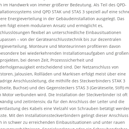
h im Handwerk von immer größerer Bedeutung. Als Teil des QPD-
tallationssystems sind QPD STAK und STAS 3 speziell auf eine schne
here Energieverteilung in der Gebäudeinstallation ausgelegt. Das
tem folgt einem modularen Ansatz und ermöglicht es,
chlusslösungen flexibel an unterschiedliche Einbausituationen
upassen – von der Geräteanschlusstechnik bis zur dezentralen
rgieverteilung. Monteure und Monteurinnen profitieren davon
besondere bei wiederkehrenden Installationsaufgaben und großen
projekten, bei denen Zeit, Prozesssicherheit und
derholgenauigkeit entscheidend sind. Der Netzanschluss von
fstoren, Jalousien, Rollläden und Markisen erfolgt meist über eine
radrige Anschlussleitung, die mithilfe des Steckverbinders STAK 3
ldseite, Buchse) und des Gegensteckers STAS 3 (Geräteseite, Stift) m
 Motor verbunden wird. Die Installation der Steckverbinder ist oft
wändig und zeitintensiv, da für den Anschluss der Leiter und die
entlastung des Kabels eine Vielzahl von Schrauben betätigt werde
ste. Mit den Installationssteckverbindern gelingt dieser Anschluss
h in schwer zu erreichenden Einbausituationen und unter rauen