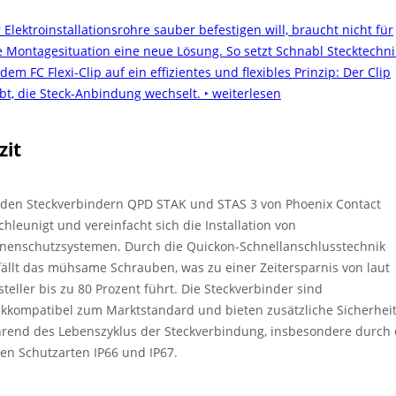
 Elektroinstallationsrohre sauber befestigen will, braucht nicht für
e Montagesituation eine neue Lösung. So setzt Schnabl Stecktechni
dem FC Flexi-Clip auf ein effizientes und flexibles Prinzip: Der Clip
ibt, die Steck-Anbindung wechselt.
‣ weiterlesen
zit
 den Steckverbindern QPD STAK und STAS 3 von Phoenix Contact
chleunigt und vereinfacht sich die Installation von
nenschutzsystemen. Durch die Quickon-Schnellanschlusstechnik
fällt das mühsame Schrauben, was zu einer Zeitersparnis von laut
steller bis zu 80 Prozent führt. Die Steckverbinder sind
ckkompatibel zum Marktstandard und bieten zusätzliche Sicherhei
rend des Lebenszyklus der Steckverbindung, insbesondere durch 
en Schutzarten IP66 und IP67.