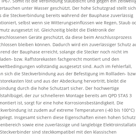
 IP67. Somit ist die Verbindung staubdicht und gegen ein zeitweili
ertauchen unter Wasser geschützt. Der hohe Schutzgrad stellt sich
s die Steckverbindung bereits während der Bauphase zuverlässig
ktioniert, selbst wenn sie Witterungseinflüssen wie Regen, Staub o
mutz ausgesetzt ist. Gleichzeitig bleibt die Elektronik der
eschlossenen Geräte geschützt, da diese beim Anschlussprozess
chlossen bleiben können. Dadurch wird ein zuverlässiger Schutz a
rend der Bauphase erreicht, solange die Stecker noch nicht im
lladen- bzw. Raffstorekasten fachgerecht montiert und den
eltbedingungen vollständig ausgesetzt sind. Auch im Fehlerfall,
n sich die Steckverbindung aus der Befestigung im Rollladen- bzw
fstorekasten löst und aus der Abdeckung hervortritt, bleibt die
bindung durch die hohe Schutzart sicher. Der hochwertige
lstahlbügel, der zur schnelleren Montage bereits am QPD STAS 3
montiert ist, sorgt für eine hohe Korrosionsbeständigkeit. Die
ckverbindung ist zudem auf extreme Temperaturen (-40 bis 100°C)
gelegt. Insgesamt sichern diese Eigenschaften einen hohen Schutz
enbereich sowie eine zuverlässige und langlebige Elektroinstallati
 Steckverbinder sind steckkompatibel mit den klassischen