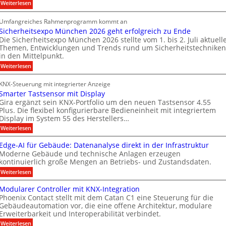
:
Weiterlesen
a
i
z
D
l
t
u
Umfangreiches Rahmenprogramm kommt an
o
e
i
r
Sicherheitsexpo München 2026 geht erfolgreich zu Ende
r
B
o
e
Die Sicherheitsexpo München 2026 stellte vom 1. bis 2. Juli aktuell
m
r
n
i
Themen, Entwicklungen und Trends rund um Sicherheitstechniken
a
a
s
g
in den Mittelpunkt.
k
n
p
e
:
Weiterlesen
a
d
a
n
S
b
i
f
r
e
KNX-Steuerung mit integrierter Anzeige
c
a
r
t
n
Smarter Tastsensor mit Display
h
e
ü
n
M
e
Gira ergänzt sein KNX-Portfolio um den neuen Tastsensor 4.55
r
r
h
Plus. Die flexibel konfigurierbare Bedieneinheit mit integriertem
e
a
h
ö
Display im System 55 des Herstellers…
e
r
r
e
f
s
:
Weiterlesen
b
i
k
S
t
f
t
e
e
m
s
Edge-AI für Gebäude: Datenanalyse direkt in der Infrastruktur
n
e
i
a
e
Moderne Gebäude und technische Anlagen erzeugen
e
r
r
M
x
kontinuierlich große Mengen an Betriebs- und Zustandsdaten.
t
p
t
k
D
e
:
o
Weiterlesen
n
e
T
r
E
M
T
e
n
d
ü
T
Modularer Controller mit KNX-Integration
a
g
n
u
n
e
Phoenix Contact stellt mit dem Catan C1 eine Steuerung für die
s
e
c
e
u
Gebäudeautomation vor, die eine offene Architektur, modulare
c
t
-
h
s
Erweiterbarkeit und Interoperabilität verbindet.
s
A
e
n
h
e
I
n
A
:
Weiterlesen
g
n