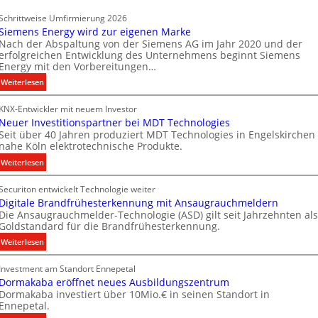
g
d
s
Schrittweise Umfirmierung 2026
a
t
Siemens Energy wird zur eigenen Marke
t
Nach der Abspaltung von der Siemens AG im Jahr 2020 und der
e
e
erfolgreichen Entwicklung des Unternehmens beginnt Siemens
c
Energy mit den Vorbereitungen…
n
h
:
Weiterlesen
n
S
i
KNX-Entwickler mit neuem Investor
i
k
Neuer Investitionspartner bei MDT Technologies
e
Seit über 40 Jahren produziert MDT Technologies in Engelskirchen
m
nahe Köln elektrotechnische Produkte.
e
:
Weiterlesen
n
N
s
Securiton entwickelt Technologie weiter
e
E
Digitale Brandfrühesterkennung mit Ansaugrauchmeldern
u
n
Die Ansaugrauchmelder-Technologie (ASD) gilt seit Jahrzehnten als
e
e
Goldstandard für die Brandfrühesterkennung.
r
r
:
Weiterlesen
I
g
D
n
y
Investment am Standort Ennepetal
i
v
w
Dormakaba eröffnet neues Ausbildungszentrum
g
e
i
Dormakaba investiert über 10Mio.€ in seinen Standort in
i
s
r
Ennepetal.
t
t
d