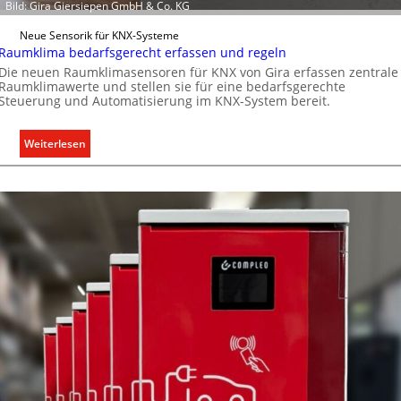
Bild: Gira Giersiepen GmbH & Co. KG
m
c
Neue Sensorik für KNX-Systeme
i
h
Raumklima bedarfsgerecht erfassen und regeln
t
e
Die neuen Raumklimasensoren für KNX von Gira erfassen zentrale
S
n
Raumklimawerte und stellen sie für eine bedarfsgerechte
y
M
Steuerung und Automatisierung im KNX-System bereit.
s
a
t
r
:
Weiterlesen
e
k
R
m
t
a
.
u
m
k
l
i
m
a
b
e
d
a