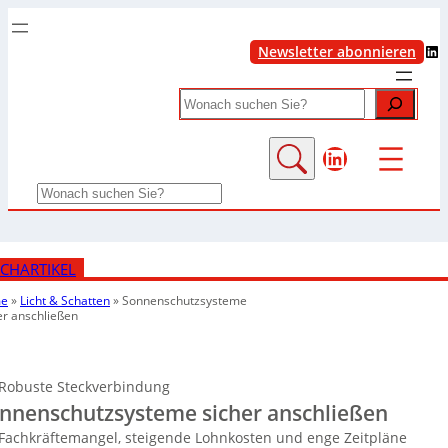
LinkedIn
Newsletter abonnieren
Search
LinkedIn
Search
CHARTIKEL
e
»
Licht & Schatten
»
Sonnenschutzsysteme
er anschließen
Robuste Steckverbindung
nnenschutzsysteme sicher anschließen
Fachkräftemangel, steigende Lohnkosten und enge Zeitpläne