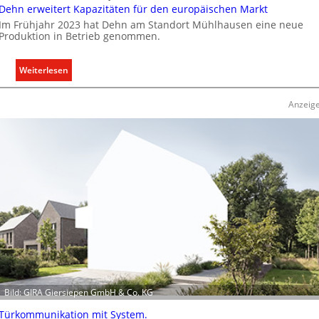
Dehn erweitert Kapazitäten für den europäischen Markt
t
Im Frühjahr 2023 hat Dehn am Standort Mühlhausen eine neue
e
Produktion in Betrieb genommen.
r
g
r
:
Weiterlesen
ü
D
n
e
Anzeig
d
h
e
n
e
r
w
e
i
t
e
r
t
K
Bild: GIRA Giersiepen GmbH & Co. KG
a
p
Türkommunikation mit System.