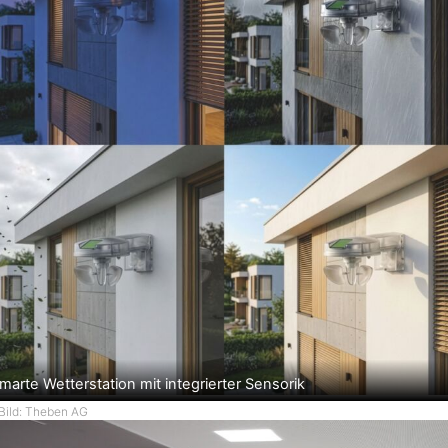
marte Wetterstation mit integrierter Sensorik
Bild: Theben AG