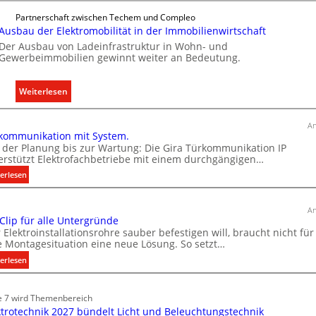
e
Partnerschaft zwischen Techem und Compleo
g
Ausbau der Elektromobilität in der Immobilienwirtschaft
e
Der Ausbau von Ladeinfrastruktur in Wohn- und
Gewerbeimmobilien gewinnt weiter an Bedeutung.
l
n
:
Weiterlesen
A
u
An
kommunikation mit System.
s
 der Planung bis zur Wartung: Die Gira Türkommunikation IP
b
erstützt Elektrofachbetriebe mit einem durchgängigen…
a
:
erlesen
u
T
d
ü
e
An
r
 Clip für alle Untergründe
r
k
 Elektroinstallationsrohre sauber befestigen will, braucht nicht für
E
o
e Montagesituation eine neue Lösung. So setzt…
l
m
:
erlesen
e
m
E
u
k
i
n
e 7 wird Themenbereich
t
n
i
ktrotechnik 2027 bündelt Licht und Beleuchtungstechnik
r
C