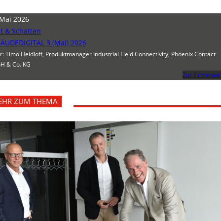
 Mai 2026
ht & Schatten
ÄUDEDIGITAL 3 (Mai) 2026
r: Timo Heidloff, Produktmanager Industrial Field Connectivity, Phoenix Contact
H & Co. KG
Zur Firmenwe
EHR ZUM THEMA