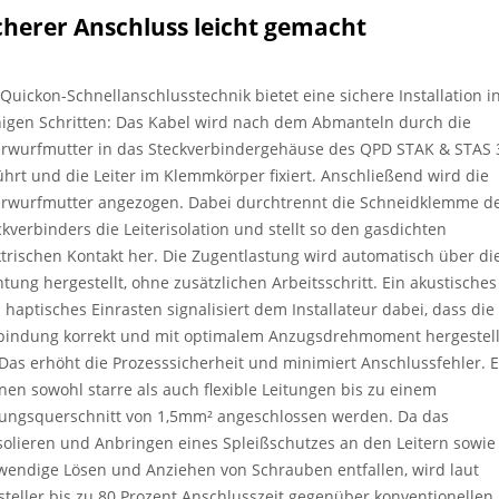
cherer Anschluss leicht gemacht
 Quickon-Schnellanschlusstechnik bietet eine sichere Installation i
igen Schritten: Das Kabel wird nach dem Abmanteln durch die
rwurfmutter in das Steckverbindergehäuse des QPD STAK & STAS 
ührt und die Leiter im Klemmkörper fixiert. Anschließend wird die
rwurfmutter angezogen. Dabei durchtrennt die Schneidklemme d
ckverbinders die Leiterisolation und stellt so den gasdichten
ktrischen Kontakt her. Die Zugentlastung wird automatisch über di
htung hergestellt, ohne zusätzlichen Arbeitsschritt. Ein akustisches
 haptisches Einrasten signalisiert dem Installateur dabei, dass die
bindung korrekt und mit optimalem Anzugsdrehmoment hergestell
. Das erhöht die Prozesssicherheit und minimiert Anschlussfehler. 
nen sowohl starre als auch flexible Leitungen bis zu einem
tungsquerschnitt von 1,5mm² angeschlossen werden. Da das
solieren und Anbringen eines Spleißschutzes an den Leitern sowie
wendige Lösen und Anziehen von Schrauben entfallen, wird laut
steller bis zu 80 Prozent Anschlusszeit gegenüber konventionellen