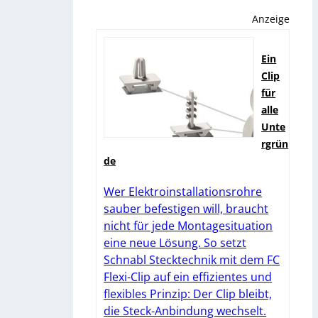
Anzeige
Ein
Clip
für
alle
Unte
rgrün
de
Wer Elektroinstallationsrohre
sauber befestigen will, braucht
nicht für jede Montagesituation
eine neue Lösung. So setzt
Schnabl Stecktechnik mit dem FC
Flexi-Clip auf ein effizientes und
flexibles Prinzip: Der Clip bleibt,
die Steck-Anbindung wechselt.