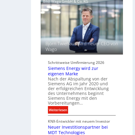
Bild: Wago GmbH & Co. KG
h
e
l
l
ü
t
s
L
s
i
e
c
l
h
f
Björn Twiehaus wird neuer CEO von
t
ü
Wago
u
r
n
d
d
Schrittweise Umfirmierung 2026
i
Siemens Energy wird zur
B
g
eigenen Marke
e
i
Nach der Abspaltung von der
l
t
Siemens AG im Jahr 2020 und
e
a
der erfolgreichen Entwicklung
u
des Unternehmens beginnt
l
c
Siemens Energy mit den
e
h
Vorbereitungen…
P
t
:
Weiterlesen
r
u
S
o
n
KNX-Entwickler mit neuem Investor
i
d
g
Neuer Investitionspartner bei
e
u
s
MDT Technologies
m
k