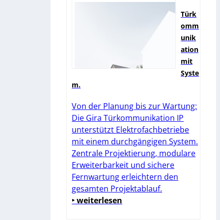
Türk
omm
unik
ation
mit
Syste
m.
Von der Planung bis zur Wartung:
Die Gira Türkommunikation IP
unterstützt Elektrofachbetriebe
mit einem durchgängigen System.
Zentrale Projektierung, modulare
Erweiterbarkeit und sichere
Fernwartung erleichtern den
gesamten Projektablauf.
‣ weiterlesen