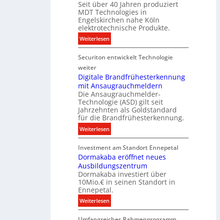
t
Seit über 40 Jahren produziert
e
t
MDT Technologies in
e
n
d
Engelskirchen nahe Köln
c
s
a
elektrotechnische Produkte.
h
E
t
:
Weiterlesen
n
n
e
N
i
e
n
Securiton entwickelt Technologie
e
k
r
u
weiter
g
e
Digitale Brandfrühesterkennung
y
mit Ansaugrauchmeldern
r
w
Die Ansaugrauchmelder-
I
i
Technologie (ASD) gilt seit
n
r
Jahrzehnten als Goldstandard
v
für die Brandfrühesterkennung.
d
e
z
:
Weiterlesen
s
u
D
t
r
Investment am Standort Ennepetal
i
i
e
Dormakaba eröffnet neues
g
t
i
Ausbildungszentrum
i
i
Dormakaba investiert über
g
t
o
10Mio.€ in seinen Standort in
e
a
n
Ennepetal.
n
l
s
:
Weiterlesen
e
e
p
D
n
B
a
Umfangreiches Rahmenprogramm
o
M