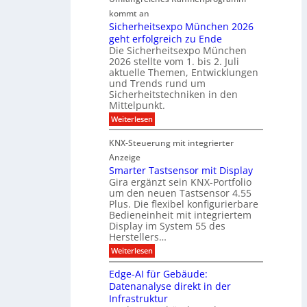
r
r
r
kommt an
a
a
t
m
Sicherheitsexpo München 2026
r
n
n
geht erfolgreich zu Ende
a
k
d
e
Die Sicherheitsexpo München
k
e
f
r
2026 stellte vom 1. bis 2. Juli
a
r
aktuelle Themen, Entwicklungen
b
b
ü
und Trends rund um
e
a
Sicherheitstechniken in den
h
i
e
Mittelpunkt.
e
M
r
:
Weiterlesen
s
D
S
ö
t
T
i
f
KNX-Steuerung mit integrierter
e
c
T
f
h
Anzeige
r
e
e
n
Smarter Tastsensor mit Display
k
r
c
e
Gira ergänzt sein KNX-Portfolio
e
h
h
um den neuen Tastsensor 4.55
t
e
n
n
Plus. Die flexibel konfigurierbare
i
n
n
Bedieneinheit mit integriertem
t
o
e
s
u
Display im System 55 des
l
u
e
Herstellers…
n
o
x
e
g
:
Weiterlesen
p
g
s
S
o
m
i
m
M
A
Edge-AI für Gebäude:
i
a
e
ü
Datenanalyse direkt in der
u
r
t
n
s
Infrastruktur
t
s
c
A