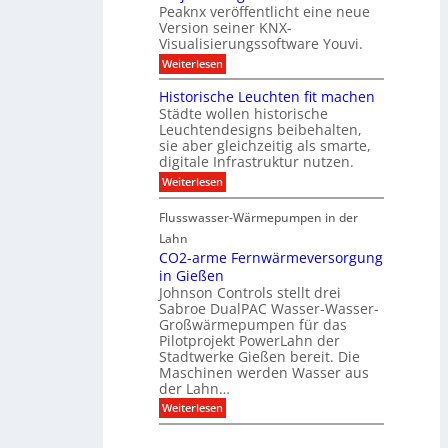
l
o
Peaknx veröffentlicht eine neue
e
y
l
Version seiner KNX-
r
s
l
u
Visualisierungssoftware Youvi.
e
e
n
d
r
:
Weiterlesen
g
i
m
V
f
r
i
i
Historische Leuchten fit machen
ü
e
t
s
r
Städte wollen historische
k
K
u
S
t
N
Leuchtendesigns beibehalten,
a
o
i
X
sie aber gleichzeitig als smarte,
l
n
n
-
digitale Infrastruktur nutzen.
i
n
d
I
s
e
:
Weiterlesen
e
n
i
n
H
r
t
e
s
i
I
e
r
Flusswasser-Wärmepumpen in der
c
s
n
g
u
h
t
Lahn
f
r
n
u
o
r
a
CO2-arme Fernwärmeversorgung
g
t
r
a
t
u
in Gießen
z
i
s
i
n
Johnson Controls stellt drei
s
t
o
d
Sabroe DualPAC Wasser-Wasser-
c
r
n
P
h
Großwärmepumpen für das
u
r
e
k
Pilotprojekt PowerLahn der
o
L
t
Stadtwerke Gießen bereit. Die
j
e
u
e
Maschinen werden Wasser aus
u
r
k
der Lahn…
c
t
h
:
Weiterlesen
k
t
C
o
e
O
n
n