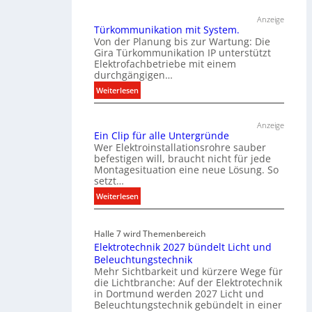
Anzeige
Türkommunikation mit System.
Von der Planung bis zur Wartung: Die
Gira Türkommunikation IP unterstützt
Elektrofachbetriebe mit einem
durchgängigen…
:
Weiterlesen
T
ü
Anzeige
r
Ein Clip für alle Untergründe
k
Wer Elektroinstallationsrohre sauber
o
befestigen will, braucht nicht für jede
Montagesituation eine neue Lösung. So
m
setzt…
m
u
:
Weiterlesen
n
E
i
i
Halle 7 wird Themenbereich
k
n
Elektrotechnik 2027 bündelt Licht und
a
C
Beleuchtungstechnik
t
l
Mehr Sichtbarkeit und kürzere Wege für
i
i
die Lichtbranche: Auf der Elektrotechnik
o
p
in Dortmund werden 2027 Licht und
n
f
Beleuchtungstechnik gebündelt in einer