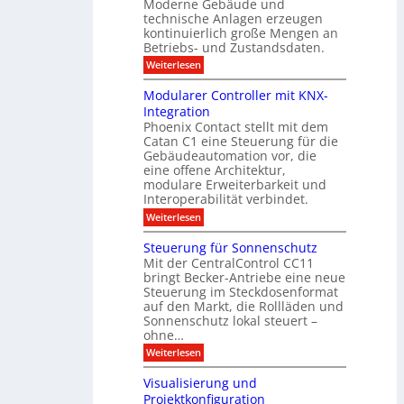
e
Moderne Gebäude und
h
b
n
r
e
technische Anlagen erzeugen
i
T
s
n
kontinuierlich große Mengen an
a
l
2
a
Betriebs- und Zustandsdaten.
s
0
d
u
t
:
Weiterlesen
2
u
s
E
g
6
e
d
n
g
Modularer Controller mit KNX-
r
n
g
e
g
Integration
a
s
e
h
Phoenix Contact stellt mit dem
s
o
-
t
u
r
Catan C1 eine Steuerung für die
A
z
e
c
m
I
Gebäudeautomation vor, die
r
e
h
i
f
f
eine offene Architektur,
n
t
ü
o
m
modulare Erweiterbarkeit und
D
r
l
t
Interoperabilität verbindet.
e
i
G
g
r
s
e
:
l
Weiterlesen
r
p
u
b
M
e
d
l
ä
o
i
m
Steuerung für Sonnenschutz
e
a
u
d
c
Mit der CentralControl CC11
y
d
u
r
h
bringt Becker-Antriebe eine neue
e
l
z
n
Steuerung im Steckdosenformat
:
a
u
D
auf den Markt, die Rollläden und
r
E
a
e
Sonnenschutz lokal steuert –
n
t
r
d
ohne…
e
C
e
:
Weiterlesen
n
o
S
a
n
t
n
t
Visualisierung und
e
a
r
Projektkonfiguration
u