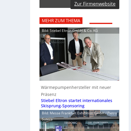
Zur Firmenwebsite
MEHR ZUM THEMA
Bild: Stiebel Eltron GmbH & Co. KG
Wärmepumpenhersteller mit neuer
Präsenz
Stiebel Eltron startet internationales
Skisprung-Sponsoring
Bild: Messe Frankfurt Exhibition GmbH / Pietro
Sutera