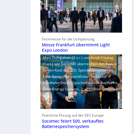
Fachmesse für die Lichtplanung
Messe Frankfurt übernimmt Light
Expo London
Marc Guirguirian (2.v.r.) und Arndt Freytag
(1.v.r.) von Socomec überreichen den Award
fürden Kauf des 500. Speicherprojektes an
Edith Kemp (RheinlandSolar, 1.v.l.) und
Friedhelm Enslin (Geschäftsführer BayWa r.e.
Solar Energy Systems, 2. v.l.) – Bild: Socomec
Feierliche Ehrung auf der EES Europe
Socomec feiert 500. verkauftes
Batteriespeichersystem