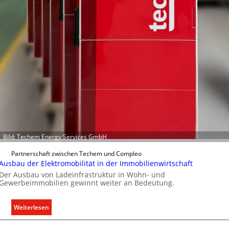
h
t
e
r
f
a
s
s
e
n
u
n
d
Bild: Techem Energy Services GmbH
r
e
Partnerschaft zwischen Techem und Compleo
g
Ausbau der Elektromobilität in der Immobilienwirtschaft
e
Der Ausbau von Ladeinfrastruktur in Wohn- und
Gewerbeimmobilien gewinnt weiter an Bedeutung.
l
n
:
Weiterlesen
A
u