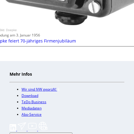
Bild: Doepke
dung am 3. Januar 1956
pke feiert 70-jähriges Firmenjubiläum
Mehr Infos
Wir sind IVW geprüft!
Download
TeDo Business
Mediadaten
Abo-Service