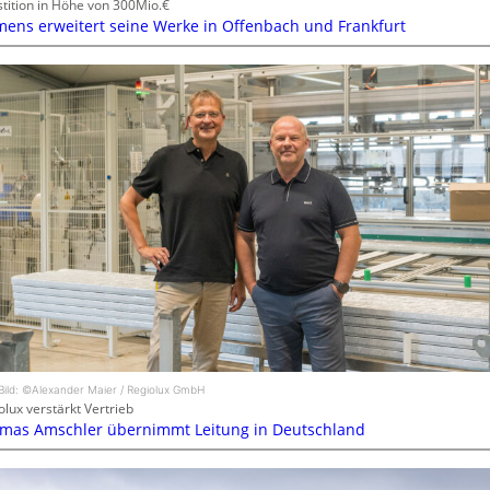
stition in Höhe von 300Mio.€
mens erweitert seine Werke in Offenbach und Frankfurt
Bild: ©Alexander Maier / Regiolux GmbH
olux verstärkt Vertrieb
mas Amschler übernimmt Leitung in Deutschland