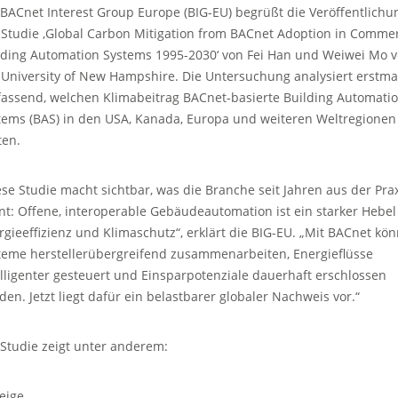
 BACnet Interest Group Europe (BIG-EU) begrüßt die Veröffentlichu
 Studie ‚Global Carbon Mitigation from BACnet Adoption in Commer
lding Automation Systems 1995-2030‘ von Fei Han und Weiwei Mo 
 University of New Hampshire. Die Untersuchung analysiert erstma
assend, welchen Klimabeitrag BACnet-basierte Building Automati
tems (BAS) in den USA, Kanada, Europa und weiteren Weltregionen
ten.
ese Studie macht sichtbar, was die Branche seit Jahren aus der Pra
nt: Offene, interoperable Gebäudeautomation ist ein starker Hebel
rgieeffizienz und Klimaschutz“, erklärt die BIG-EU. „Mit BACnet kö
teme herstellerübergreifend zusammenarbeiten, Energieflüsse
elligenter gesteuert und Einsparpotenziale dauerhaft erschlossen
den. Jetzt liegt dafür ein belastbarer globaler Nachweis vor.“
 Studie zeigt unter anderem:
eige