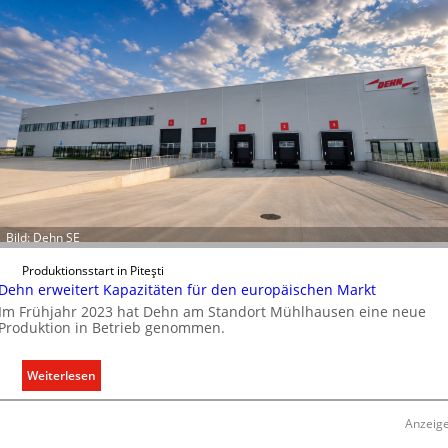
Bild: Dehn SE
Produktionsstart in Piteşti
Dehn erweitert Kapazitäten für den europäischen Markt
Im Frühjahr 2023 hat Dehn am Standort Mühlhausen eine neue
Produktion in Betrieb genommen.
:
Weiterlesen
D
e
Anzeig
h