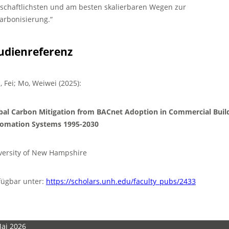
tschaftlichsten und am besten skalierbaren Wegen zur
arbonisierung.“
udienreferenz
, Fei; Mo, Weiwei (2025):
bal Carbon Mitigation from BACnet Adoption in Commercial Buil
omation Systems 1995-2030
versity of New Hampshire
fügbar unter:
https://scholars.unh.edu/faculty_pubs/2433
Mai 2026