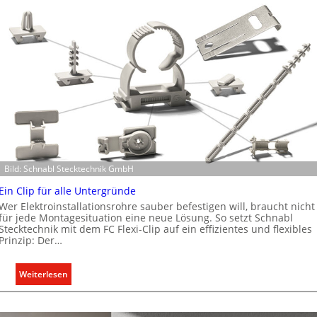
n
e
r
w
e
i
t
e
r
t
K
Bild: Schnabl Stecktechnik GmbH
a
p
Ein Clip für alle Untergründe
a
Wer Elektroinstallationsrohre sauber befestigen will, braucht nicht
z
für jede Montagesituation eine neue Lösung. So setzt Schnabl
Stecktechnik mit dem FC Flexi-Clip auf ein effizientes und flexibles
i
Prinzip: Der…
t
ä
:
Weiterlesen
t
E
e
i
n