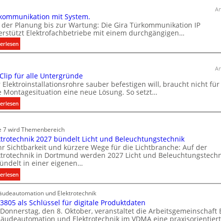
ü
ä
An
kommunikation mit System.
r
t
 der Planung bis zur Wartung: Die Gira Türkommunikation IP
k
i
erstützt Elektrofachbetriebe mit einem durchgängigen…
o
n
:
erlesen
m
d
T
m
e
ü
u
r
An
r
 Clip für alle Untergründe
n
I
k
 Elektroinstallationsrohre sauber befestigen will, braucht nicht für
i
m
o
e Montagesituation eine neue Lösung. So setzt…
k
m
m
:
erlesen
a
m
o
E
u
t
b
i
n
e 7 wird Themenbereich
i
i
n
i
ktrotechnik 2027 bündelt Licht und Beleuchtungstechnik
o
C
l
k
r Sichtbarkeit und kürzere Wege für die Lichtbranche: Auf der
l
n
i
ktrotechnik in Dortmund werden 2027 Licht und Beleuchtungstechn
a
i
m
e
ündelt in einer eigenen…
t
p
i
n
:
erlesen
i
f
t
w
E
o
ü
S
i
udeautomation und Elektrotechnik
l
n
r
 3805 als Schlüssel für digitale Produktdaten
y
e
r
m
a
Donnerstag, den 8. Oktober, veranstaltet die Arbeitsgemeinschaft
k
i
s
t
l
äudeautomation und Elektrotechnik im VDMA eine praxisorientier
t