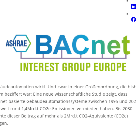
äudeautomation wirkt. Und zwar in einer Größenordnung, die bis
m beziffert war: Eine neue wissenschaftliche Studie zeigt, dass
net-basierte Gebäudeautomationssysteme zwischen 1995 und 20
tweit rund 1,4Mrd.t CO2e-Emissionen vermieden haben. Bis 2030
nte dieser Beitrag auf mehr als 2Mrd.t CO2-Äquivalente (CO2e)
igen.