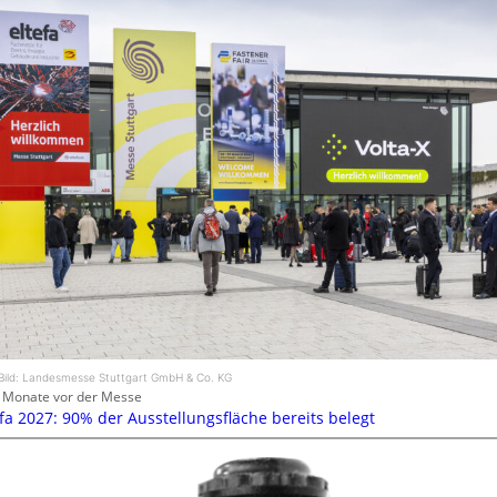
Bild: Landesmesse Stuttgart GmbH & Co. KG
 Monate vor der Messe
efa 2027: 90% der Ausstellungsfläche bereits belegt