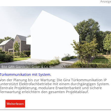
Anzeig
s
b
a
u
d
e
r
E
l
e
k
t
Bild: GIRA Giersiepen GmbH & Co. KG
r
o
Türkommunikation mit System.
m
Von der Planung bis zur Wartung: Die Gira Türkommunikation IP
o
unterstützt Elektrofachbetriebe mit einem durchgängigen System.
Zentrale Projektierung, modulare Erweiterbarkeit und sichere
b
Fernwartung erleichtern den gesamten Projektablauf.
i
l
:
Weiterlesen
i
T
t