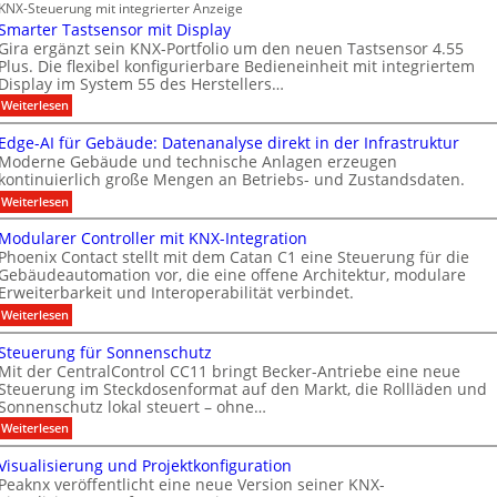
r
e
KNX-Steuerung mit integrierter Anzeige
c
a
r
t
n
Smarter Tastsensor mit Display
h
e
ü
n
M
e
Gira ergänzt sein KNX-Portfolio um den neuen Tastsensor 4.55
r
r
h
Plus. Die flexibel konfigurierbare Bedieneinheit mit integriertem
e
a
h
ö
Display im System 55 des Herstellers…
e
r
r
e
f
s
:
Weiterlesen
b
i
k
S
t
f
t
e
e
m
s
Edge-AI für Gebäude: Datenanalyse direkt in der Infrastruktur
n
e
i
a
e
Moderne Gebäude und technische Anlagen erzeugen
e
r
r
M
x
kontinuierlich große Mengen an Betriebs- und Zustandsdaten.
t
p
t
k
D
e
:
o
Weiterlesen
n
e
T
r
E
M
T
e
n
d
ü
T
Modularer Controller mit KNX-Integration
a
g
n
u
n
e
Phoenix Contact stellt mit dem Catan C1 eine Steuerung für die
s
e
c
e
u
Gebäudeautomation vor, die eine offene Architektur, modulare
c
t
-
h
s
Erweiterbarkeit und Interoperabilität verbindet.
s
A
e
n
h
e
I
n
A
:
Weiterlesen
g
n
n
f
2
M
u
m
s
o
ü
0
o
Steuerung für Sonnenschutz
o
s
r
2
i
l
d
r
Mit der CentralControl CC11 bringt Becker-Antriebe eine neue
G
6
u
b
t
o
m
e
Steuerung im Steckdosenformat auf den Markt, die Rollläden und
g
l
i
A
i
g
b
e
Sonnenschutz lokal steuert – ohne…
a
t
ä
h
l
n
i
r
:
Weiterlesen
D
u
t
e
d
s
S
e
i
d
e
r
t
u
s
a
Visualisierung und Projektkonfiguration
e
s
r
C
e
p
:
f
n
Peaknx veröffentlicht eine neue Version seiner KNX-
u
o
u
l
D
o