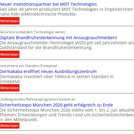
Neuer Investitionspartner bei MDT Technologies
e
Seit über 40 Jahren produziert MDT Technologies in Engelskirchen
m
nahe Köln elektrotechnische Produkte.
e
:
Weiterlesen
n
N
s
Securiton entwickelt Technologie weiter
e
E
Digitale Brandfrühesterkennung mit Ansaugrauchmeldern
u
n
Die Ansaugrauchmelder-Technologie (ASD) gilt seit Jahrzehnten als
e
e
Goldstandard für die Brandfrühesterkennung.
r
r
:
Weiterlesen
I
g
D
n
y
Investment am Standort Ennepetal
i
v
w
Dormakaba eröffnet neues Ausbildungszentrum
g
e
i
Dormakaba investiert über 10Mio.€ in seinen Standort in
i
s
r
Ennepetal.
t
t
d
:
Weiterlesen
a
i
z
D
l
t
u
Umfangreiches Rahmenprogramm kommt an
o
e
i
r
Sicherheitsexpo München 2026 geht erfolgreich zu Ende
r
B
o
e
Die Sicherheitsexpo München 2026 stellte vom 1. bis 2. Juli aktuell
m
r
n
i
Themen, Entwicklungen und Trends rund um Sicherheitstechniken
a
a
s
g
in den Mittelpunkt.
k
n
p
e
:
Weiterlesen
a
d
a
n
S
b
i
f