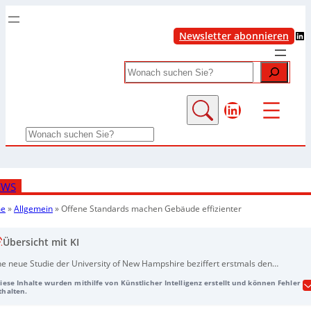
LinkedIn
Newsletter abonnieren
Search
LinkedIn
Search
EWS
e
»
Allgemein
»
Offene Standards machen Gebäude effizienter
Übersicht mit KI
ne neue Studie der University of New Hampshire beziffert erstmals den
obalen Klimanutzen von
BACnet
-basierter Gebäudeautomation: Zwischen
Diese Inhalte wurden mithilfe von Künstlicher Intelligenz erstellt und können Fehler
95 und 2025 wurden weltweit rund 1,4 Milliarden Tonnen CO2-Äquivalente
thalten.
CO2e) vermieden, bis 2030 könnten es über 2 Milliarden TCO2e werden. Die