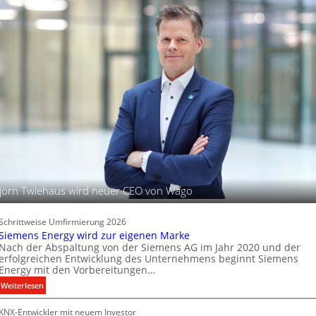
r
h
d
t
i
u
g
n
i
d
t
B
a
e
l
l
e
e
P
u
r
c
o
h
d
t
u
u
jörn Twiehaus wird neuer CEO von Wago
k
n
t
g
d
s
Schrittweise Umfirmierung 2026
a
t
Siemens Energy wird zur eigenen Marke
t
Nach der Abspaltung von der Siemens AG im Jahr 2020 und der
e
e
erfolgreichen Entwicklung des Unternehmens beginnt Siemens
c
Energy mit den Vorbereitungen…
n
h
:
Weiterlesen
n
S
i
KNX-Entwickler mit neuem Investor
i
k