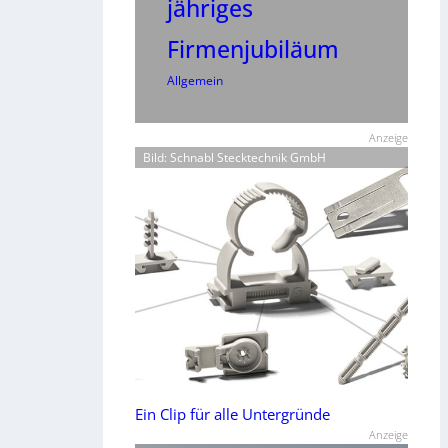
jähriges
Firmenjubiläum
Allgemein
Anzeige
Bild: Schnabl Stecktechnik GmbH
Ein Clip für alle Untergründe
Anzeige