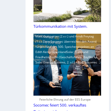
Türkommunikation mit System.
Marc Guirguirian (2.v.r.) und Arndt Freytag
(1.v.r.) von Socomec überreichen den Award
fürden Kauf des 500. Speicherprojektes an
Edith Kemp (RheinlandSolar, 1.v.l.) und
Friedhelm Enslin (Geschäftsführer BayWa r.e.
Solar Energy Systems, 2. v.l.) – Bild: Socomec
Feierliche Ehrung auf der EES Europe
Socomec feiert 500. verkauftes