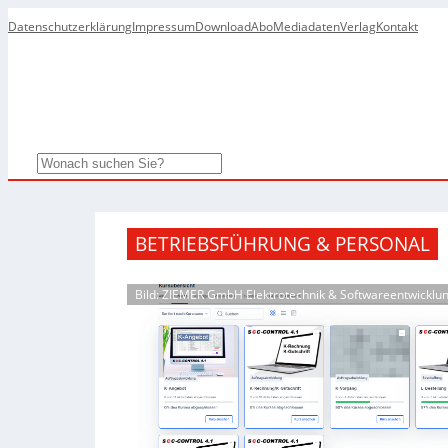
Datenschutzerklärung
Impressum
Download
Abo
Mediadaten
Verlag
Kontakt
Search
BETRIEBSFÜHRUNG & PERSONAL
Bild: ZIEMER GmbH Elektrotechnik & Softwareentwicklu