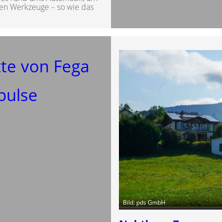
gen Werkzeuge – so wie das
te von Fega
pulse
Bild: pds GmbH