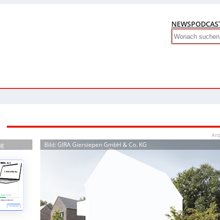
NEWS
PODCAS
Search
Anz
ng
Bild: GIRA Giersiepen GmbH & Co. KG