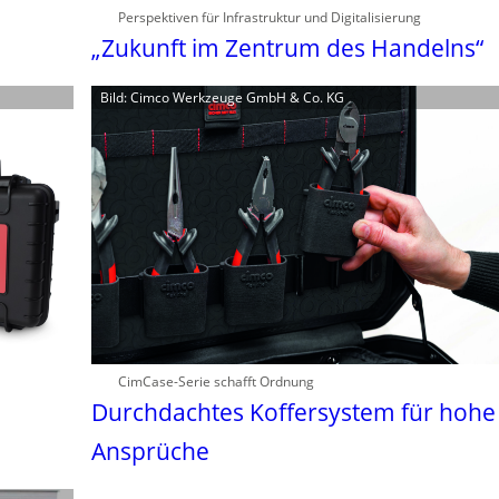
Perspektiven für Infrastruktur und Digitalisierung
„Zukunft im Zentrum des Handelns“
Bild: Cimco Werkzeuge GmbH & Co. KG
CimCase-Serie schafft Ordnung
Durchdachtes Koffersystem für hohe
Ansprüche