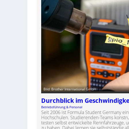
Bild: Brother International GmbH
Durchblick im Geschwindigke
Betriebsführung & Personal
Seit 2006 ist Formula Student Germany ein 
Hochschulen. Studierenden-Teams konstrui
testen selbst entwickelte Rennfahrzeuge,
zu haben. Dabei lernen sie selbstständig 