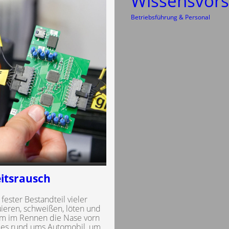
Wissensvor
Betriebsführung & Personal
itsrausch
fester Bestandteil vieler
eren, schweißen, löten und
 um im Rennen die Nase vorn
alles rund ums Automobil, um