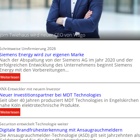
e
P
u
r
c
o
h
d
t
u
u
jörn Twiehaus wird neuer CEO von Wago
k
n
t
g
d
s
Schrittweise Umfirmierung 2026
a
t
Siemens Energy wird zur eigenen Marke
t
Nach der Abspaltung von der Siemens AG im Jahr 2020 und der
e
e
erfolgreichen Entwicklung des Unternehmens beginnt Siemens
c
Energy mit den Vorbereitungen…
n
h
:
Weiterlesen
n
S
i
KNX-Entwickler mit neuem Investor
i
k
Neuer Investitionspartner bei MDT Technologies
e
Seit über 40 Jahren produziert MDT Technologies in Engelskirchen
m
nahe Köln elektrotechnische Produkte.
e
:
Weiterlesen
n
N
s
Securiton entwickelt Technologie weiter
e
E
Digitale Brandfrühesterkennung mit Ansaugrauchmeldern
u
n
Die Ansaugrauchmelder-Technologie (ASD) gilt seit Jahrzehnten als
e
e