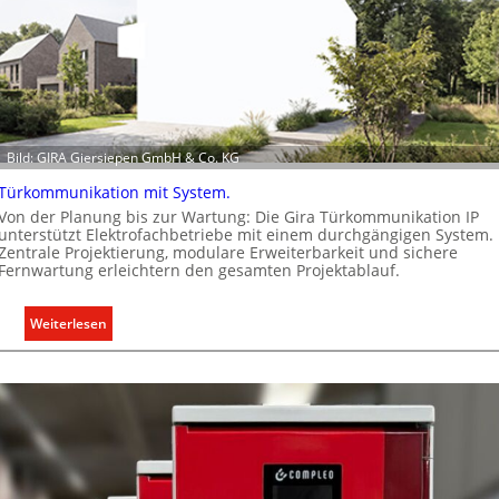
a
b
e
d
a
r
Bild: GIRA Giersiepen GmbH & Co. KG
f
s
Türkommunikation mit System.
g
Von der Planung bis zur Wartung: Die Gira Türkommunikation IP
e
unterstützt Elektrofachbetriebe mit einem durchgängigen System.
Zentrale Projektierung, modulare Erweiterbarkeit und sichere
r
Fernwartung erleichtern den gesamten Projektablauf.
e
c
:
Weiterlesen
h
T
t
ü
e
r
r
k
f
o
a
m
s
m
s