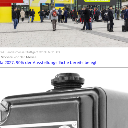
Bild: Landesmesse Stuttgart GmbH & Co. KG
 Monate vor der Messe
efa 2027: 90% der Ausstellungsfläche bereits belegt