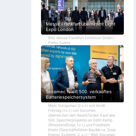
Messe Frankfurt übernimmt Light
Expo London
Bild: Messe Frankfurt Exhibition GmbH /
Pietro Sutera
Socomec feiert 500. verkauftes
Batteriespeichersystem
Marc Guirguirian (2.v.r.) und Arndt
Freytag (1.v.r.) von Socomec
überreichen den Award fürden Kauf des
500. Speicherprojektes an Edith Kemp
(RheinlandSolar, 1.v.l.) und Friedhelm
Enslin (Geschäftsführer BayWa r.e. Solar
Energy Systems, 2. v.l.) – Bild: Socomec