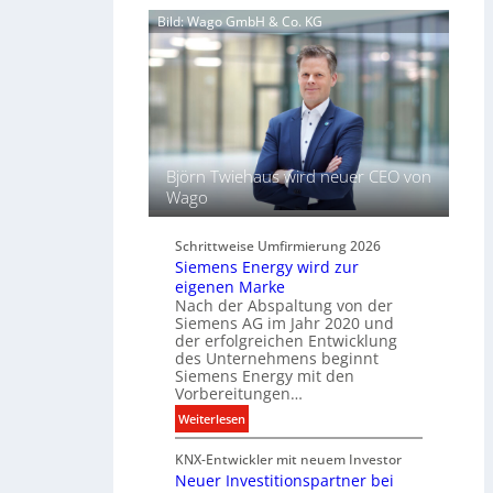
c
d
Bild: Wago GmbH & Co. KG
h
e
l
l
ü
t
s
L
s
i
e
c
l
h
f
Björn Twiehaus wird neuer CEO von
t
ü
Wago
u
r
n
d
d
Schrittweise Umfirmierung 2026
i
Siemens Energy wird zur
B
g
eigenen Marke
e
i
Nach der Abspaltung von der
l
t
Siemens AG im Jahr 2020 und
e
a
der erfolgreichen Entwicklung
u
des Unternehmens beginnt
l
c
Siemens Energy mit den
e
h
Vorbereitungen…
P
t
:
Weiterlesen
r
u
S
o
n
KNX-Entwickler mit neuem Investor
i
d
g
Neuer Investitionspartner bei
e
u