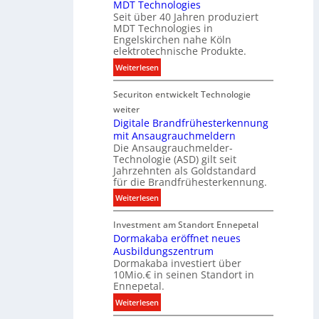
s
MDT Technologies
m
k
t
Seit über 40 Jahren produziert
e
t
MDT Technologies in
e
n
d
Engelskirchen nahe Köln
c
s
a
elektrotechnische Produkte.
h
E
t
:
Weiterlesen
n
n
e
N
i
e
n
Securiton entwickelt Technologie
e
k
r
u
weiter
g
e
Digitale Brandfrühesterkennung
y
mit Ansaugrauchmeldern
r
w
Die Ansaugrauchmelder-
I
i
Technologie (ASD) gilt seit
n
r
Jahrzehnten als Goldstandard
v
für die Brandfrühesterkennung.
d
e
z
:
Weiterlesen
s
u
D
t
r
Investment am Standort Ennepetal
i
i
e
Dormakaba eröffnet neues
g
t
i
Ausbildungszentrum
i
i
Dormakaba investiert über
g
t
o
10Mio.€ in seinen Standort in
e
a
n
Ennepetal.
n
l
s
:
Weiterlesen
e
e
p
D
n
B