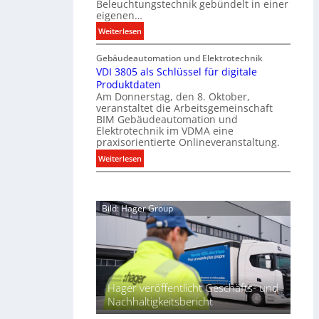
n
f
Beleuchtungstechnik gebündelt in einer
m
eigenen…
ü
i
r
:
Weiterlesen
t
a
E
S
l
Gebäudeautomation und Elektrotechnik
l
y
l
VDI 3805 als Schlüssel für digitale
e
s
e
Produktdaten
k
t
U
Am Donnerstag, den 8. Oktober,
t
veranstaltet die Arbeitsgemeinschaft
e
n
r
BIM Gebäudeautomation und
m
t
o
Elektrotechnik im VDMA eine
.
e
t
praxisorientierte Onlineveranstaltung.
r
e
:
Weiterlesen
g
c
V
r
h
D
ü
n
I
n
i
Bild: Hager Group
3
d
k
8
e
2
0
0
5
2
a
7
l
Hager veröffentlicht Geschäfts- und
b
s
Nachhaltigkeitsbericht
ü
S
n