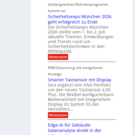
a
Umfangreiches Rahmenprogramm
o
M
r
r
r
kommt an
a
a
t
m
Sicherheitsexpo München 2026
r
n
n
geht erfolgreich zu Ende
a
k
d
e
Die Sicherheitsexpo München
k
e
f
r
2026 stellte vom 1. bis 2. Juli
a
r
aktuelle Themen, Entwicklungen
b
b
ü
und Trends rund um
e
a
Sicherheitstechniken in den
h
i
e
Mittelpunkt.
e
M
r
:
Weiterlesen
s
D
S
ö
t
T
i
f
KNX-Steuerung mit integrierter
e
c
T
f
h
Anzeige
r
e
e
n
Smarter Tastsensor mit Display
k
r
c
e
Gira ergänzt sein KNX-Portfolio
e
h
h
um den neuen Tastsensor 4.55
t
e
n
n
Plus. Die flexibel konfigurierbare
i
n
n
Bedieneinheit mit integriertem
t
o
e
s
u
Display im System 55 des
l
u
e
Herstellers…
n
o
x
e
g
:
Weiterlesen
p
g
s
S
o
m
i
m
M
A
Edge-AI für Gebäude:
i
a
e
ü
Datenanalyse direkt in der
u
r
t
n
s