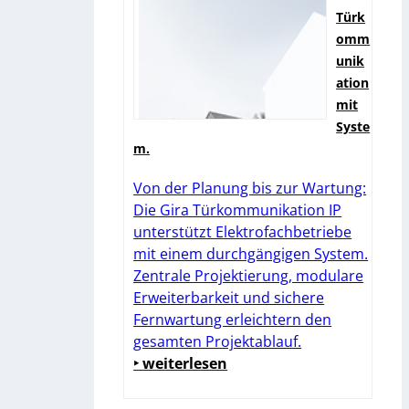
Türk
omm
unik
ation
mit
Syste
m.
Von der Planung bis zur Wartung:
Die Gira Türkommunikation IP
unterstützt Elektrofachbetriebe
mit einem durchgängigen System.
Zentrale Projektierung, modulare
Erweiterbarkeit und sichere
Fernwartung erleichtern den
gesamten Projektablauf.
‣ weiterlesen