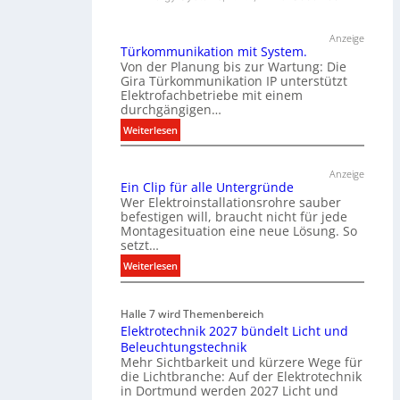
Anzeige
Türkommunikation mit System.
Von der Planung bis zur Wartung: Die
Gira Türkommunikation IP unterstützt
Elektrofachbetriebe mit einem
durchgängigen…
:
Weiterlesen
T
ü
Anzeige
r
Ein Clip für alle Untergründe
k
Wer Elektroinstallationsrohre sauber
o
befestigen will, braucht nicht für jede
Montagesituation eine neue Lösung. So
m
setzt…
m
u
:
Weiterlesen
n
E
i
i
Halle 7 wird Themenbereich
k
n
Elektrotechnik 2027 bündelt Licht und
a
C
Beleuchtungstechnik
t
l
Mehr Sichtbarkeit und kürzere Wege für
i
i
die Lichtbranche: Auf der Elektrotechnik
o
p
in Dortmund werden 2027 Licht und