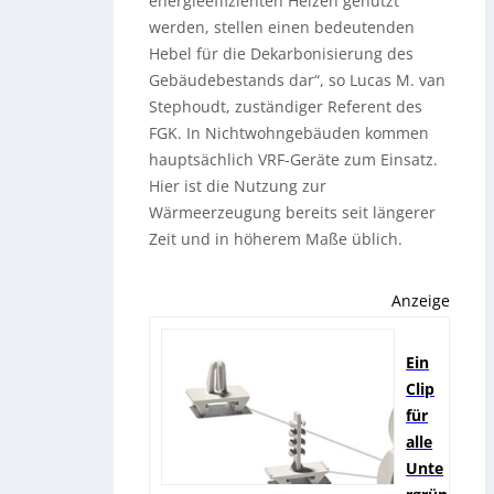
energieeffizienten Heizen genutzt
werden, stellen einen bedeutenden
Hebel für die Dekarbonisierung des
Gebäudebestands dar“, so Lucas M. van
Stephoudt, zuständiger Referent des
FGK. In Nichtwohngebäuden kommen
hauptsächlich VRF-Geräte zum Einsatz.
Hier ist die Nutzung zur
Wärmeerzeugung bereits seit längerer
Zeit und in höherem Maße üblich.
Anzeige
Ein
Clip
für
alle
Unte