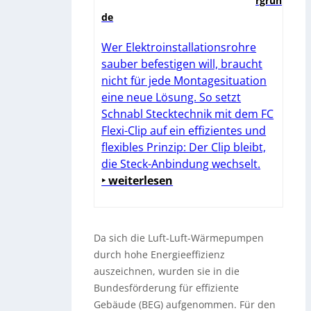
rgrün
de
Wer Elektroinstallationsrohre
sauber befestigen will, braucht
nicht für jede Montagesituation
eine neue Lösung. So setzt
Schnabl Stecktechnik mit dem FC
Flexi-Clip auf ein effizientes und
flexibles Prinzip: Der Clip bleibt,
die Steck-Anbindung wechselt.
‣ weiterlesen
Da sich die Luft-Luft-Wärmepumpen
durch hohe Energieeffizienz
auszeichnen, wurden sie in die
Bundesförderung für effiziente
Gebäude (BEG) aufgenommen. Für den