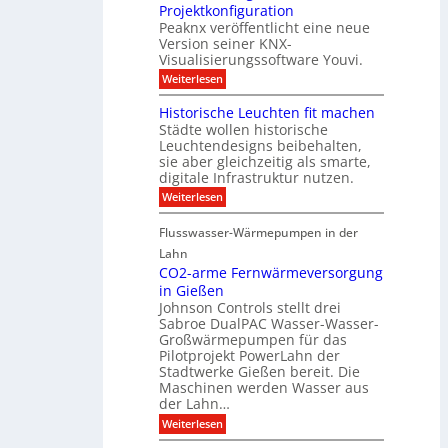
a
r
Projektkonfiguration
u
l
o
Peaknx veröffentlicht eine neue
e
y
l
Version seiner KNX-
r
s
l
u
Visualisierungssoftware Youvi.
e
e
n
d
r
:
Weiterlesen
g
i
m
V
f
r
i
i
Historische Leuchten fit machen
ü
e
t
s
r
Städte wollen historische
k
K
u
S
t
N
Leuchtendesigns beibehalten,
a
o
i
X
sie aber gleichzeitig als smarte,
l
n
n
-
digitale Infrastruktur nutzen.
i
n
d
I
s
e
:
Weiterlesen
e
n
i
n
H
r
t
e
s
i
I
e
r
Flusswasser-Wärmepumpen in der
c
s
n
g
u
h
t
Lahn
f
r
n
u
o
r
a
CO2-arme Fernwärmeversorgung
g
t
r
a
t
u
in Gießen
z
i
s
i
n
Johnson Controls stellt drei
s
t
o
d
Sabroe DualPAC Wasser-Wasser-
c
r
n
P
h
Großwärmepumpen für das
u
r
e
k
Pilotprojekt PowerLahn der
o
L
t
Stadtwerke Gießen bereit. Die
j
e
u
e
Maschinen werden Wasser aus
u
r
k
der Lahn…
c
t
h
:
Weiterlesen
k
t
C
o
e