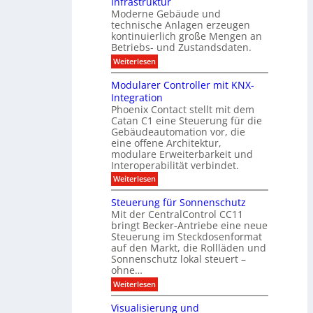
Infrastruktur
t
s
c
A
e
Moderne Gebäude und
h
b
n
r
e
technische Anlagen erzeugen
i
T
s
n
kontinuierlich große Mengen an
a
l
2
a
Betriebs- und Zustandsdaten.
s
0
d
u
t
:
Weiterlesen
2
u
s
E
g
6
e
d
n
g
Modularer Controller mit KNX-
r
n
g
e
g
Integration
a
s
e
h
Phoenix Contact stellt mit dem
s
o
-
t
u
r
Catan C1 eine Steuerung für die
A
z
e
c
m
I
Gebäudeautomation vor, die
r
e
h
i
f
f
eine offene Architektur,
n
t
ü
o
m
modulare Erweiterbarkeit und
D
r
l
t
Interoperabilität verbindet.
e
i
G
g
r
s
e
:
l
Weiterlesen
r
p
u
b
M
e
d
l
ä
o
i
m
Steuerung für Sonnenschutz
e
a
u
d
c
Mit der CentralControl CC11
y
d
u
r
h
bringt Becker-Antriebe eine neue
e
l
z
n
Steuerung im Steckdosenformat
:
a
u
D
auf den Markt, die Rollläden und
r
E
a
e
Sonnenschutz lokal steuert –
n
t
r
d
ohne…
e
C
e
:
Weiterlesen
n
o
S
a
n
t
n
t
Visualisierung und
e