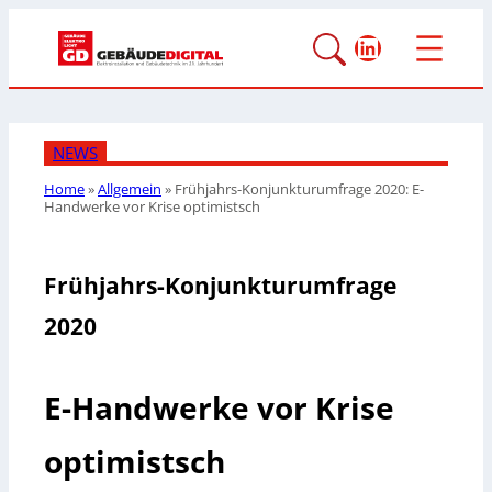
LinkedIn
NEWS
Home
»
Allgemein
»
Frühjahrs-Konjunkturumfrage 2020: E-
Handwerke vor Krise optimistsch
Frühjahrs-Konjunkturumfrage
2020
E-Handwerke vor Krise
optimistsch