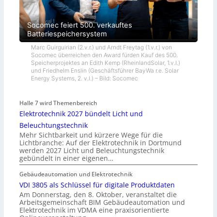
Socomec feiert 500. verkauftes
Batteriespeichersystem
Marc Guirguirian (2.v.r.) und Arndt Freytag (1.v.r.) von
Socomec überreichen den Award fürden Kauf des 500.
Speicherprojektes an Edith Kemp (RheinlandSolar, 1.v.l.)
und Friedhelm Enslin (Geschäftsführer BayWa r.e. Solar
Energy Systems, 2. v.l.) – Bild: Socomec
Halle 7 wird Themenbereich
Elektrotechnik 2027 bündelt Licht und
Beleuchtungstechnik
Mehr Sichtbarkeit und kürzere Wege für die
Lichtbranche: Auf der Elektrotechnik in Dortmund
werden 2027 Licht und Beleuchtungstechnik
gebündelt in einer eigenen…
Gebäudeautomation und Elektrotechnik
VDI 3805 als Schlüssel für digitale Produktdaten
Am Donnerstag, den 8. Oktober, veranstaltet die
Arbeitsgemeinschaft BIM Gebäudeautomation und
Elektrotechnik im VDMA eine praxisorientierte