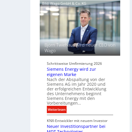
d
Bild: Wago GmbH & Co. KG
h
e
l
l
ü
t
s
L
s
i
e
c
l
h
f
Björn Twiehaus wird neuer CEO von
t
ü
Wago
u
r
n
d
d
Schrittweise Umfirmierung 2026
i
Siemens Energy wird zur
B
g
eigenen Marke
e
i
Nach der Abspaltung von der
l
t
Siemens AG im Jahr 2020 und
e
a
der erfolgreichen Entwicklung
u
des Unternehmens beginnt
l
c
Siemens Energy mit den
e
h
Vorbereitungen…
P
t
:
Weiterlesen
r
u
S
o
n
KNX-Entwickler mit neuem Investor
i
d
g
Neuer Investitionspartner bei
e
u
s
MDT Technologies
m