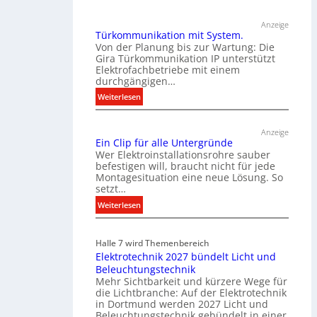
Anzeige
Türkommunikation mit System.
Von der Planung bis zur Wartung: Die
Gira Türkommunikation IP unterstützt
Elektrofachbetriebe mit einem
durchgängigen…
:
Weiterlesen
T
ü
Anzeige
r
Ein Clip für alle Untergründe
k
Wer Elektroinstallationsrohre sauber
o
befestigen will, braucht nicht für jede
Montagesituation eine neue Lösung. So
m
setzt…
m
u
:
Weiterlesen
n
E
i
i
Halle 7 wird Themenbereich
k
n
Elektrotechnik 2027 bündelt Licht und
a
C
Beleuchtungstechnik
t
l
Mehr Sichtbarkeit und kürzere Wege für
i
i
die Lichtbranche: Auf der Elektrotechnik
o
p
in Dortmund werden 2027 Licht und
n
f
Beleuchtungstechnik gebündelt in einer