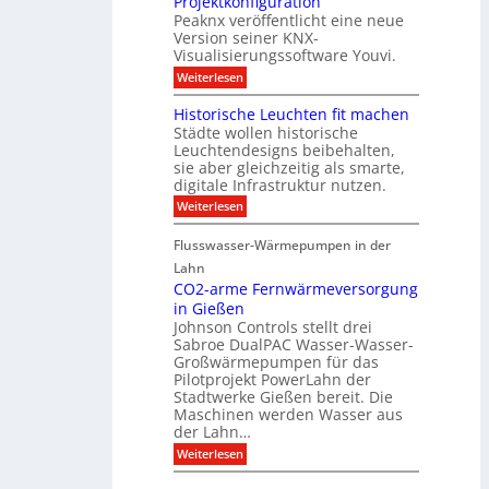
Projektkonfiguration
u
l
o
Peaknx veröffentlicht eine neue
e
y
l
Version seiner KNX-
r
s
l
u
Visualisierungssoftware Youvi.
e
e
n
d
r
:
Weiterlesen
g
i
m
V
f
r
i
i
Historische Leuchten fit machen
ü
e
t
s
r
Städte wollen historische
k
K
u
S
t
N
Leuchtendesigns beibehalten,
a
o
i
X
sie aber gleichzeitig als smarte,
l
n
n
-
digitale Infrastruktur nutzen.
i
n
d
I
s
e
:
Weiterlesen
e
n
i
n
H
r
t
e
s
i
I
e
r
Flusswasser-Wärmepumpen in der
c
s
n
g
u
h
t
Lahn
f
r
n
u
o
r
a
CO2-arme Fernwärmeversorgung
g
t
r
a
t
u
in Gießen
z
i
s
i
n
Johnson Controls stellt drei
s
t
o
d
Sabroe DualPAC Wasser-Wasser-
c
r
n
P
h
Großwärmepumpen für das
u
r
e
k
Pilotprojekt PowerLahn der
o
L
t
Stadtwerke Gießen bereit. Die
j
e
u
e
Maschinen werden Wasser aus
u
r
k
der Lahn…
c
t
h
:
Weiterlesen
k
t
C
o
e
O
n