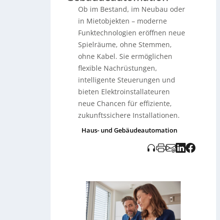
steuern. Funkprotokolle wie Zigbee,
Ob im Bestand, im Neubau oder
Bluetooth Mesh und Matter eröffnen
in Mietobjekten – moderne
vielseitige Anwendungsmöglichkeiten
für smarte Einzelsteuerungen und
Funktechnologien eröffnen neue
umfassende Hausvernetzungen.
Spielräume, ohne Stemmen,
Produkte wie der
Smart Switch
ohne Kabel. Sie ermöglichen
Wireless
oder der
Busch Free at Home
flexible Nachrüstungen,
Wireless
erleichtern die
Implementierung und bieten neben
intelligente Steuerungen und
Energieeffizienz eine hohe
bieten Elektroinstallateuren
Zukunftssicherheit. Entscheidend für
neue Chancen für effiziente,
eine reibungslose Funktionalität ist die
zukunftssichere Installationen.
Kompatibilität der Systeme und die
Wahl des richtigen Funkprotokolls, was
Haus- und Gebäudeautomation
Elektroinstallateuren neue
Geschäftschancen bietet.