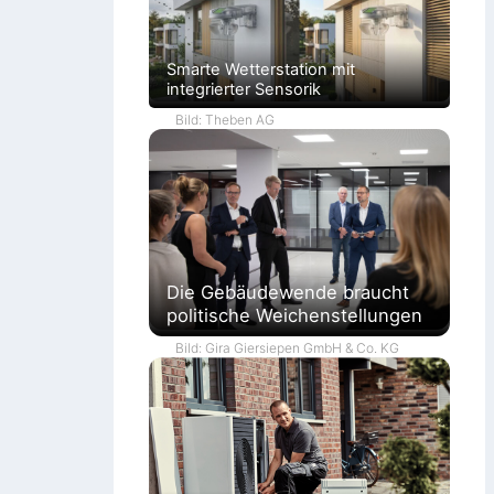
n
Smarte Wetterstation mit
integrierter Sensorik
Bild: Theben AG
Die Gebäudewende braucht
politische Weichenstellungen
Bild: Gira Giersiepen GmbH & Co. KG