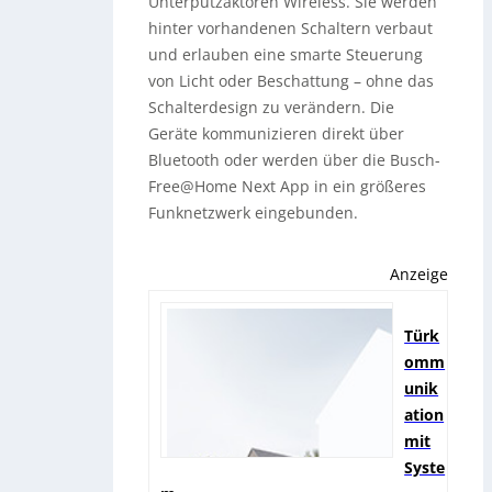
Unterputzaktoren Wireless. Sie werden
hinter vorhandenen Schaltern verbaut
und erlauben eine smarte Steuerung
von Licht oder Beschattung – ohne das
Schalterdesign zu verändern. Die
Geräte kommunizieren direkt über
Bluetooth oder werden über die Busch-
Free@Home Next App in ein größeres
Funknetzwerk eingebunden.
Anzeige
Türk
omm
unik
ation
mit
Syste