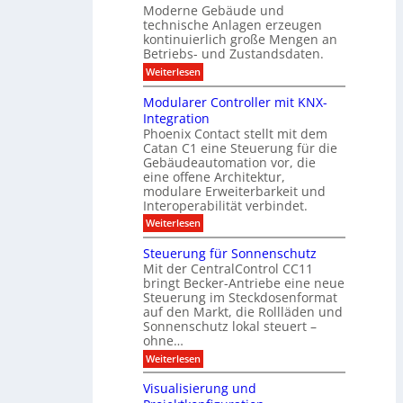
e
Moderne Gebäude und
h
b
n
r
e
technische Anlagen erzeugen
i
T
s
n
kontinuierlich große Mengen an
a
l
2
a
Betriebs- und Zustandsdaten.
s
0
d
u
t
:
Weiterlesen
2
u
s
E
g
6
e
d
n
g
Modularer Controller mit KNX-
r
n
g
e
g
Integration
a
s
e
h
Phoenix Contact stellt mit dem
s
o
-
t
u
r
Catan C1 eine Steuerung für die
A
z
e
c
m
I
Gebäudeautomation vor, die
r
e
h
i
f
f
eine offene Architektur,
n
t
ü
o
m
modulare Erweiterbarkeit und
D
r
l
t
Interoperabilität verbindet.
e
i
G
g
r
s
e
:
l
Weiterlesen
r
p
u
b
M
e
d
l
ä
o
i
m
Steuerung für Sonnenschutz
e
a
u
d
c
Mit der CentralControl CC11
y
d
u
r
h
bringt Becker-Antriebe eine neue
e
l
z
n
Steuerung im Steckdosenformat
:
a
u
D
auf den Markt, die Rollläden und
r
E
a
e
Sonnenschutz lokal steuert –
n
t
r
d
ohne…
e
C
e
:
Weiterlesen
n
o
S
a
n
t
n
t
Visualisierung und
e
a
r