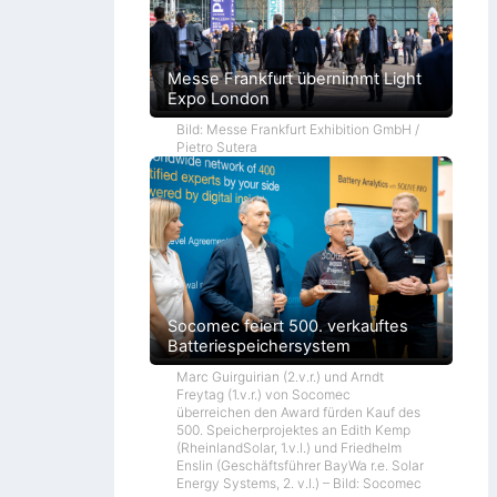
Messe Frankfurt übernimmt Light
Expo London
Bild: Messe Frankfurt Exhibition GmbH /
Pietro Sutera
Socomec feiert 500. verkauftes
Batteriespeichersystem
Marc Guirguirian (2.v.r.) und Arndt
Freytag (1.v.r.) von Socomec
überreichen den Award fürden Kauf des
500. Speicherprojektes an Edith Kemp
(RheinlandSolar, 1.v.l.) und Friedhelm
Enslin (Geschäftsführer BayWa r.e. Solar
Energy Systems, 2. v.l.) – Bild: Socomec