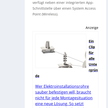
verfügt neben einer integrierten App-
Schnittstelle über einen System Access
Point (Wireless).
Anzeige
Ein
Clip
für
alle
Unte
rgrün
de
Wer Elektroinstallationsrohre
sauber befestigen will, braucht
nicht für jede Montagesituation
eine neue Lösung. So setzt