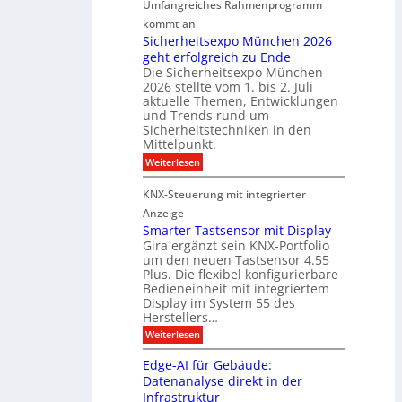
Umfangreiches Rahmenprogramm
o
M
r
r
r
kommt an
a
a
t
m
Sicherheitsexpo München 2026
r
n
n
geht erfolgreich zu Ende
a
k
d
e
Die Sicherheitsexpo München
k
e
f
r
2026 stellte vom 1. bis 2. Juli
a
r
aktuelle Themen, Entwicklungen
b
b
ü
und Trends rund um
e
a
Sicherheitstechniken in den
h
i
e
Mittelpunkt.
e
M
r
:
Weiterlesen
s
D
S
ö
t
T
i
f
KNX-Steuerung mit integrierter
e
c
T
f
h
Anzeige
r
e
e
n
Smarter Tastsensor mit Display
k
r
c
e
Gira ergänzt sein KNX-Portfolio
e
h
h
um den neuen Tastsensor 4.55
t
e
n
n
Plus. Die flexibel konfigurierbare
i
n
n
Bedieneinheit mit integriertem
t
o
e
s
u
Display im System 55 des
l
u
e
Herstellers…
n
o
x
e
g
:
Weiterlesen
p
g
s
S
o
m
i
m
M
A
Edge-AI für Gebäude:
i
a
e
ü
Datenanalyse direkt in der
u
r
t
n
s
Infrastruktur
t
s
c
A