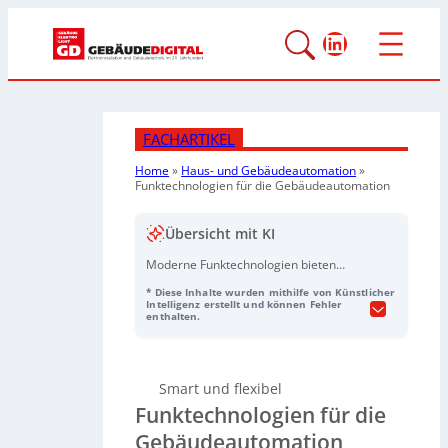
LinkedIn
FACHARTIKEL
Home
»
Haus- und Gebäudeautomation
»
Funktechnologien für die Gebäudeautomation
Übersicht mit KI
Moderne Funktechnologien bieten
flexible, kabellose Lösungen für die
* Diese Inhalte wurden mithilfe von Künstlicher
Gebäudeautomation – ideal für
Intelligenz erstellt und können Fehler
enthalten.
Bestandsgebäude, Neubauten und
Mietobjekte. Dank batterieloser
Funktechnologien mit Energy
Harvesting können intelligente
Smart und flexibel
Systeme ohne bauliche Eingriffe
Funktechnologien für die
nachgerüstet werden, die Licht,
Gebäudeautomation
Jalousien und Raumtemperaturen