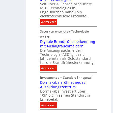
k
t
Seit über 40 Jahren produziert
e
t
MDT Technologies in
e
n
d
Engelskirchen nahe Köln
c
s
a
elektrotechnische Produkte.
h
E
t
:
Weiterlesen
n
n
e
N
i
e
n
Securiton entwickelt Technologie
e
k
r
u
weiter
g
e
Digitale Brandfrühesterkennung
y
mit Ansaugrauchmeldern
r
w
Die Ansaugrauchmelder-
I
i
Technologie (ASD) gilt seit
n
r
Jahrzehnten als Goldstandard
v
für die Brandfrühesterkennung.
d
e
z
:
Weiterlesen
s
u
D
t
r
Investment am Standort Ennepetal
i
i
e
Dormakaba eröffnet neues
g
t
i
Ausbildungszentrum
i
i
Dormakaba investiert über
g
t
o
10Mio.€ in seinen Standort in
e
a
n
Ennepetal.
n
l
s
:
Weiterlesen
e
e
p
D
n
B
a