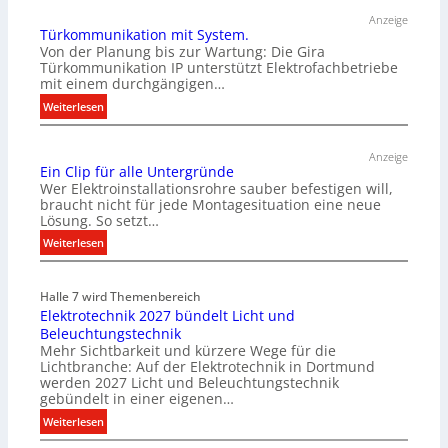
Anzeige
Türkommunikation mit System.
Von der Planung bis zur Wartung: Die Gira
Türkommunikation IP unterstützt Elektrofachbetriebe
mit einem durchgängigen…
:
Weiterlesen
T
ü
Anzeige
r
Ein Clip für alle Untergründe
k
Wer Elektroinstallationsrohre sauber befestigen will,
o
braucht nicht für jede Montagesituation eine neue
Lösung. So setzt…
m
m
:
Weiterlesen
u
E
n
i
i
Halle 7 wird Themenbereich
n
Elektrotechnik 2027 bündelt Licht und
k
C
Beleuchtungstechnik
a
l
Mehr Sichtbarkeit und kürzere Wege für die
t
i
Lichtbranche: Auf der Elektrotechnik in Dortmund
i
p
werden 2027 Licht und Beleuchtungstechnik
o
f
gebündelt in einer eigenen…
n
ü
:
Weiterlesen
m
r
E
i