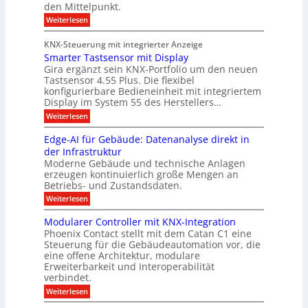
a
f
den Mittelpunkt.
n
r
b
r
:
e
Weiterlesen
k
a
S
ü
r
e
i
e
h
KNX-Steuerung mit integrierter Anzeige
b
c
r
e
Smarter Tastsensor mit Display
h
e
ö
e
Gira ergänzt sein KNX-Portfolio um den neuen
s
i
r
Tastsensor 4.55 Plus. Die flexibel
f
t
M
h
konfigurierbare Bedieneinheit mit integriertem
f
e
e
D
Display im System 55 des Herstellers…
n
i
r
T
:
t
Weiterlesen
e
k
T
S
s
t
e
m
e
e
Edge-AI für Gebäude: Datenanalyse direkt in
a
x
n
n
der Infrastruktur
c
r
p
e
n
Moderne Gebäude und technische Anlagen
t
h
o
u
erzeugen kontinuierlich große Mengen an
u
e
M
n
r
ü
Betriebs- und Zustandsdaten.
e
n
o
T
n
s
:
Weiterlesen
g
a
c
l
E
A
s
h
m
o
d
Modularer Controller mit KNX-Integration
t
e
u
i
g
g
s
n
Phoenix Contact stellt mit dem Catan C1 eine
s
e
t
e
2
i
Steuerung für die Gebäudeautomation vor, die
-
b
n
0
A
eine offene Architektur, modulare
e
A
s
2
i
n
Erweiterbarkeit und Interoperabilität
I
s
o
6
f
l
verbindet.
s
r
g
ü
m
d
e
:
a
Weiterlesen
r
i
h
M
u
u
G
t
t