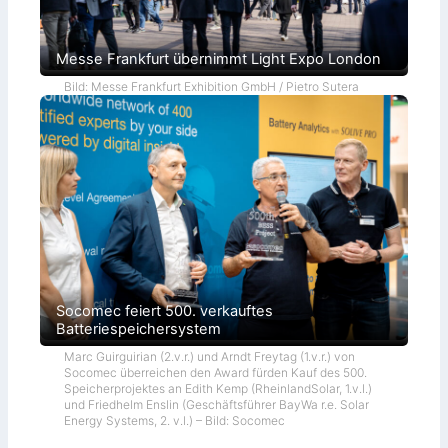
Messe Frankfurt übernimmt Light Expo London
Bild: Messe Frankfurt Exhibition GmbH / Pietro Sutera
Socomec feiert 500. verkauftes
Batteriespeichersystem
Marc Guirguirian (2.v.r.) und Arndt Freytag (1.v.r.) von
Socomec überreichen den Award fürden Kauf des 500.
Speicherprojektes an Edith Kemp (RheinlandSolar, 1.v.l.)
und Friedhelm Enslin (Geschäftsführer BayWa r.e. Solar
Energy Systems, 2. v.l.) – Bild: Socomec