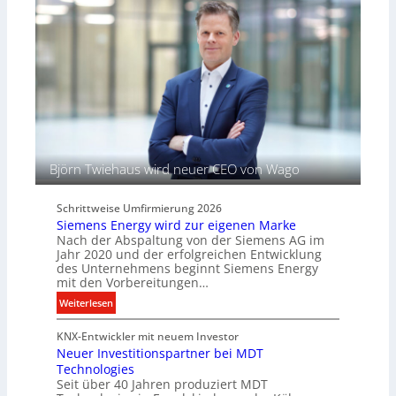
e
L
l
i
f
c
ü
h
r
t
d
u
i
n
g
d
i
B
t
Björn Twiehaus wird neuer CEO von Wago
e
a
l
l
e
Schrittweise Umfirmierung 2026
e
u
Siemens Energy wird zur eigenen Marke
P
c
Nach der Abspaltung von der Siemens AG im
r
h
Jahr 2020 und der erfolgreichen Entwicklung
o
des Unternehmens beginnt Siemens Energy
t
d
mit den Vorbereitungen…
u
u
n
:
Weiterlesen
k
g
S
t
KNX-Entwickler mit neuem Investor
s
i
d
Neuer Investitionspartner bei MDT
t
e
a
Technologies
e
m
t
Seit über 40 Jahren produziert MDT
c
e
e