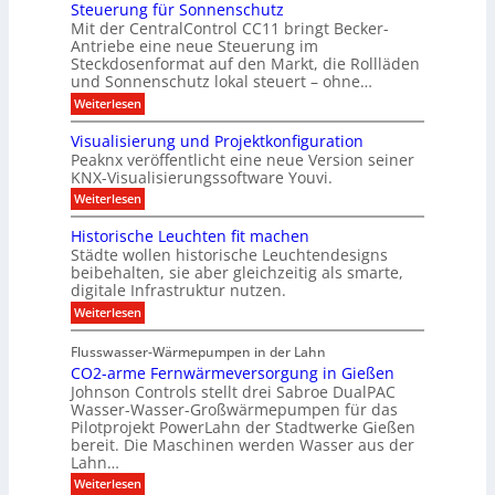
o
Steuerung für Sonnenschutz
e
n
g
D
e
d
b
Mit der CentralControl CC11 bringt Becker-
i
r
g
u
r
ä
Antriebe eine neue Steuerung im
s
f
l
s
u
a
p
Steckdosenformat auf den Markt, die Rollläden
o
a
d
z
u
l
l
und Sonnenschutz lokal steuert – ohne…
r
e
a
g
e
e
c
:
:
Weiterlesen
y
r
r
n
D
S
h
e
C
a
t
t
Visualisierung und Projektkonfiguration
i
m
o
t
e
c
n
Peaknx veröffentlicht eine neue Version seiner
r
e
e
u
h
t
KNX-Visualisierungssoftware Youvi.
u
n
e
l
z
r
a
r
:
Weiterlesen
m
u
d
o
n
u
V
E
l
e
a
n
i
n
Historische Leuchten fit machen
l
l
g
s
r
d
e
Städte wollen historische Leuchtendesigns
y
f
u
e
r
n
beibehalten, sie aber gleichzeitig als smarte,
s
ü
a
m
e
r
digitale Infrastruktur nutzen.
l
i
d
S
i
:
t
Weiterlesen
i
o
s
H
K
r
n
i
i
N
e
n
Flusswasser-Wärmepumpen in der Lahn
e
s
X
k
e
r
CO2-arme Fernwärmeversorgung in Gießen
t
-
t
n
u
o
Johnson Controls stellt drei Sabroe DualPAC
I
i
s
n
r
n
Wasser-Wasser-Großwärmepumpen für das
n
c
g
i
t
Pilotprojekt PowerLahn der Stadtwerke Gießen
d
h
u
s
e
e
bereit. Die Maschinen werden Wasser aus der
u
n
c
g
r
t
Lahn…
d
h
r
I
z
P
e
a
:
Weiterlesen
n
r