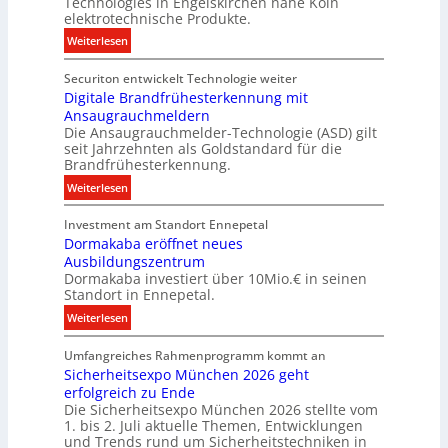
Technologies in Engelskirchen nahe Köln
h
n
elektrotechnische Produkte.
n
n
s
:
Weiterlesen
i
E
N
k
n
Securiton entwickelt Technologie weiter
e
e
Digitale Brandfrühesterkennung mit
u
r
Ansaugrauchmeldern
e
g
Die Ansaugrauchmelder-Technologie (ASD) gilt
r
y
seit Jahrzehnten als Goldstandard für die
I
w
Brandfrühesterkennung.
n
i
:
Weiterlesen
v
r
D
e
d
Investment am Standort Ennepetal
i
s
z
Dormakaba eröffnet neues
g
t
u
Ausbildungszentrum
i
i
r
Dormakaba investiert über 10Mio.€ in seinen
t
t
e
Standort in Ennepetal.
a
i
i
:
Weiterlesen
l
o
g
D
e
n
e
Umfangreiches Rahmenprogramm kommt an
o
B
s
n
Sicherheitsexpo München 2026 geht
r
r
p
e
erfolgreich zu Ende
m
a
a
n
Die Sicherheitsexpo München 2026 stellte vom
a
n
r
1. bis 2. Juli aktuelle Themen, Entwicklungen
M
k
d
t
und Trends rund um Sicherheitstechniken in
a