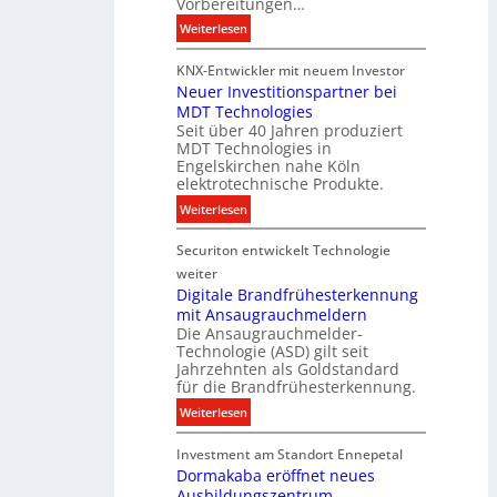
h
Vorbereitungen…
P
t
:
Weiterlesen
r
u
S
o
n
KNX-Entwickler mit neuem Investor
i
d
g
Neuer Investitionspartner bei
e
u
s
MDT Technologies
m
k
t
Seit über 40 Jahren produziert
e
t
MDT Technologies in
e
n
d
Engelskirchen nahe Köln
c
s
a
elektrotechnische Produkte.
h
E
t
:
Weiterlesen
n
n
e
N
i
e
n
Securiton entwickelt Technologie
e
k
r
u
weiter
g
e
Digitale Brandfrühesterkennung
y
mit Ansaugrauchmeldern
r
w
Die Ansaugrauchmelder-
I
i
Technologie (ASD) gilt seit
n
r
Jahrzehnten als Goldstandard
v
für die Brandfrühesterkennung.
d
e
z
:
Weiterlesen
s
u
D
t
r
Investment am Standort Ennepetal
i
i
e
Dormakaba eröffnet neues
g
t
i
Ausbildungszentrum
i