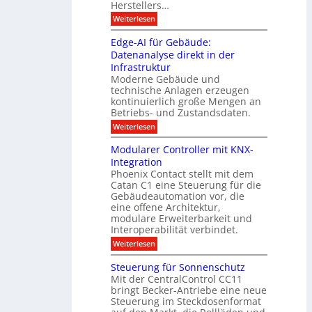
u
e
Herstellers…
n
o
x
e
g
:
Weiterlesen
p
g
s
S
o
m
i
m
M
A
Edge-AI für Gebäude:
i
a
e
ü
Datenanalyse direkt in der
u
r
t
n
s
Infrastruktur
t
s
c
A
e
Moderne Gebäude und
h
b
n
r
e
technische Anlagen erzeugen
i
T
s
n
kontinuierlich große Mengen an
a
l
2
a
Betriebs- und Zustandsdaten.
s
0
d
u
t
:
Weiterlesen
2
u
s
E
g
6
e
d
n
g
Modularer Controller mit KNX-
r
n
g
e
g
Integration
a
s
e
h
Phoenix Contact stellt mit dem
s
o
-
t
u
r
Catan C1 eine Steuerung für die
A
z
e
c
m
I
Gebäudeautomation vor, die
r
e
h
i
f
f
eine offene Architektur,
n
t
ü
o
m
modulare Erweiterbarkeit und
D
r
l
t
Interoperabilität verbindet.
e
i
G
g
r
s
e
:
l
Weiterlesen
r
p
u
b
M
e
d
l
ä
o
i
m
Steuerung für Sonnenschutz
e
a
u
d
c
Mit der CentralControl CC11
y
d
u
r
h
bringt Becker-Antriebe eine neue
e
l
z
n
Steuerung im Steckdosenformat
:
a
u
D
r