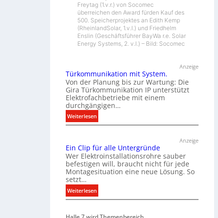
Freytag (1.v.r.) von Socomec
überreichen den Award fürden Kauf des
500. Speicherprojektes an Edith Kemp
(RheinlandSolar, 1.v.l.) und Friedhelm
Enslin (Geschäftsführer BayWa r.e. Solar
Energy Systems, 2. v.l.) – Bild: Socomec
Anzeige
Türkommunikation mit System.
Von der Planung bis zur Wartung: Die
Gira Türkommunikation IP unterstützt
Elektrofachbetriebe mit einem
durchgängigen…
:
Weiterlesen
T
ü
Anzeige
r
Ein Clip für alle Untergründe
k
Wer Elektroinstallationsrohre sauber
o
befestigen will, braucht nicht für jede
Montagesituation eine neue Lösung. So
m
setzt…
m
u
:
Weiterlesen
n
E
i
i
Halle 7 wird Themenbereich
k
n