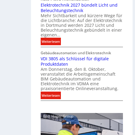
Elektrotechnik 2027 bündelt Licht und
a
C
Beleuchtungstechnik
t
l
Mehr Sichtbarkeit und kürzere Wege für
i
i
die Lichtbranche: Auf der Elektrotechnik
o
p
in Dortmund werden 2027 Licht und
n
f
Beleuchtungstechnik gebündelt in einer
m
eigenen…
ü
i
r
:
Weiterlesen
t
a
E
S
l
Gebäudeautomation und Elektrotechnik
l
y
l
VDI 3805 als Schlüssel für digitale
e
s
e
Produktdaten
k
t
U
Am Donnerstag, den 8. Oktober,
t
veranstaltet die Arbeitsgemeinschaft
e
n
r
BIM Gebäudeautomation und
m
t
o
Elektrotechnik im VDMA eine
.
e
t
praxisorientierte Onlineveranstaltung.
r
e
:
Weiterlesen
g
c
V
r
h
D
ü
n
I
n
i
Bild: Hager Group
3
d
k
8
e
2
0
0