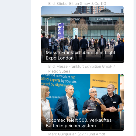
Bild: Stiebel Eltron GmbH & Co. KG
Messe Frankfurt übernimmt Light
Expo London
Bild: Messe Frankfurt Exhibition GmbH /
Pietro Sutera
Socomec feiert 500. verkauftes
Batteriespeichersystem
Marc Guirguirian (2.v.r.) und Arndt