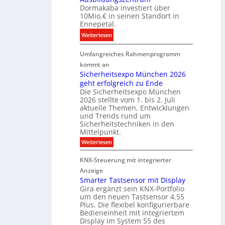
i
Dormakaba investiert über
g
t
o
10Mio.€ in seinen Standort in
e
a
n
Ennepetal.
n
l
s
:
Weiterlesen
e
e
p
D
n
B
a
Umfangreiches Rahmenprogramm
o
M
r
r
r
kommt an
a
a
t
m
Sicherheitsexpo München 2026
r
n
n
geht erfolgreich zu Ende
a
k
d
e
Die Sicherheitsexpo München
k
e
f
r
2026 stellte vom 1. bis 2. Juli
a
r
aktuelle Themen, Entwicklungen
b
b
ü
und Trends rund um
e
a
Sicherheitstechniken in den
h
i
e
Mittelpunkt.
e
M
r
:
Weiterlesen
s
D
S
ö
t
T
i
f
KNX-Steuerung mit integrierter
e
c
T
f
h
Anzeige
r
e
e
n
Smarter Tastsensor mit Display
k
r
c
e
Gira ergänzt sein KNX-Portfolio
e
h
h
um den neuen Tastsensor 4.55
t
e
n
n
Plus. Die flexibel konfigurierbare
i
n
n
Bedieneinheit mit integriertem
t
o
e
s
u
Display im System 55 des
l