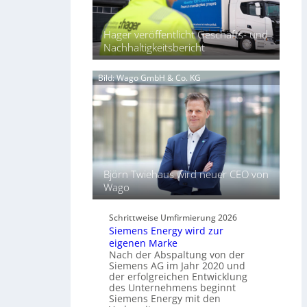
5
2
a
7
l
Hager veröffentlicht Geschäfts- und
b
s
Nachhaltigkeitsbericht
ü
S
n
c
d
Bild: Wago GmbH & Co. KG
h
e
l
l
ü
t
s
L
s
i
e
c
l
h
f
Björn Twiehaus wird neuer CEO von
t
ü
Wago
u
r
n
d
d
Schrittweise Umfirmierung 2026
i
Siemens Energy wird zur
B
g
eigenen Marke
e
i
Nach der Abspaltung von der
l
t
Siemens AG im Jahr 2020 und
e
a
der erfolgreichen Entwicklung
u
des Unternehmens beginnt
l
c
Siemens Energy mit den
e