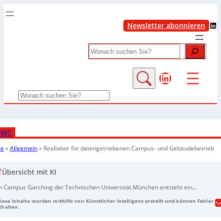
LinkedIn
Newsletter abonnieren
Search
LinkedIn
Search
EWS
e
»
Allgemein
»
Reallabor für datengetriebenen Campus- und Gebäudebetrieb
Übersicht mit KI
 Campus Garching der Technischen Universität München entsteht ein
gitales und nachhaltiges „Living Lab“, in dem Forschung, Lehre, Transfer und
Diese Inhalte wurden mithilfe von Künstlicher Intelligenz erstellt und können Fehler
aler Campusbetrieb eng verknüpft werden. Hintergrund sind Klimawandel,
thalten.
ssourcenknappheit und der hohe Energie- sowie Emissionsanteil des