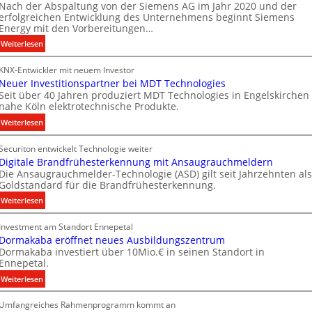
t
Nach der Abspaltung von der Siemens AG im Jahr 2020 und der
e
e
erfolgreichen Entwicklung des Unternehmens beginnt Siemens
c
Energy mit den Vorbereitungen…
n
h
:
Weiterlesen
n
S
i
KNX-Entwickler mit neuem Investor
i
k
Neuer Investitionspartner bei MDT Technologies
e
Seit über 40 Jahren produziert MDT Technologies in Engelskirchen
m
nahe Köln elektrotechnische Produkte.
e
:
Weiterlesen
n
N
s
Securiton entwickelt Technologie weiter
e
E
Digitale Brandfrühesterkennung mit Ansaugrauchmeldern
u
n
Die Ansaugrauchmelder-Technologie (ASD) gilt seit Jahrzehnten als
e
e
Goldstandard für die Brandfrühesterkennung.
r
r
:
Weiterlesen
I
g
D
n
y
Investment am Standort Ennepetal
i
v
w
Dormakaba eröffnet neues Ausbildungszentrum
g
e
i
Dormakaba investiert über 10Mio.€ in seinen Standort in
i
s
r
Ennepetal.
t
t
d
:
Weiterlesen
a
i
z
D
l
t
u
Umfangreiches Rahmenprogramm kommt an
o
e
i
r