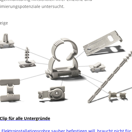
imierungspotenziale untersucht.
eige
 Clip für alle Untergründe
 Elektroinstallationsrohre sauber befestigen will, braucht nicht für