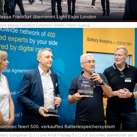
esse Frankfurt übernimmt Light Expo London
Bild: Messe Frankfurt Exhibition GmbH / Pietro Sutera
ocomec feiert 500. verkauftes Batteriespeichersystem
Marc Guirguirian (2.v.r.) und Arndt Freytag (1.v.r.) von Socomec überreichen den