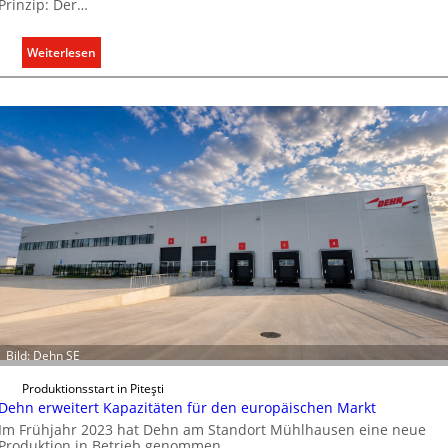
Prinzip: Der…
:
Weiterlesen
E
i
n
C
l
i
p
f
ü
r
a
l
l
e
Bild: Dehn SE
U
n
Produktionsstart in Piteşti
Dehn erweitert Kapazitäten für den europäischen Markt
t
Im Frühjahr 2023 hat Dehn am Standort Mühlhausen eine neue
e
Produktion in Betrieb genommen.