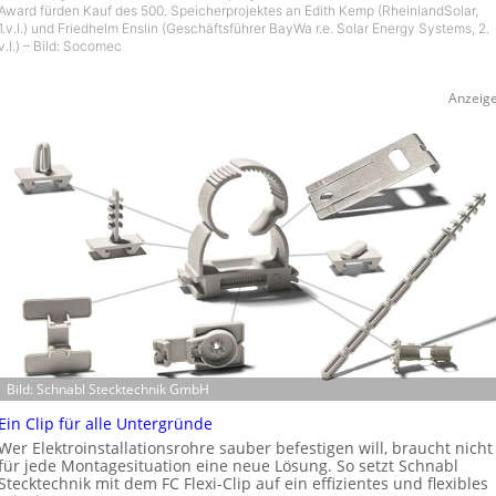
Award fürden Kauf des 500. Speicherprojektes an Edith Kemp (RheinlandSolar,
1.v.l.) und Friedhelm Enslin (Geschäftsführer BayWa r.e. Solar Energy Systems, 2.
v.l.) – Bild: Socomec
Anzeig
Bild: Schnabl Stecktechnik GmbH
Ein Clip für alle Untergründe
Wer Elektroinstallationsrohre sauber befestigen will, braucht nicht
für jede Montagesituation eine neue Lösung. So setzt Schnabl
Stecktechnik mit dem FC Flexi-Clip auf ein effizientes und flexibles