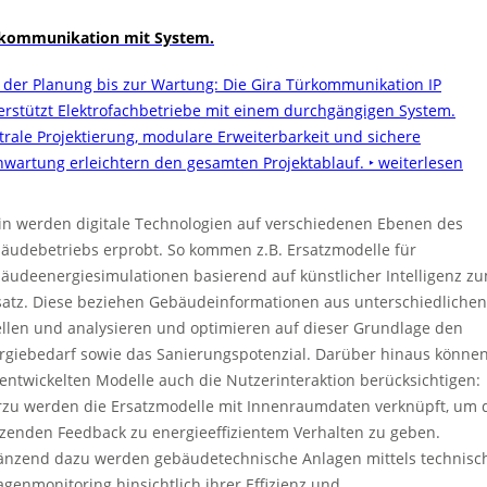
kommunikation mit System.
 der Planung bis zur Wartung: Die Gira Türkommunikation IP
erstützt Elektrofachbetriebe mit einem durchgängigen System.
trale Projektierung, modulare Erweiterbarkeit und sichere
nwartung erleichtern den gesamten Projektablauf.
‣ weiterlesen
in werden digitale Technologien auf verschiedenen Ebenen des
äudebetriebs erprobt. So kommen z.B. Ersatzmodelle für
äudeenergiesimulationen basierend auf künstlicher Intelligenz z
satz. Diese beziehen Gebäudeinformationen aus unterschiedlichen
llen und analysieren und optimieren auf dieser Grundlage den
rgiebedarf sowie das Sanierungspotenzial. Darüber hinaus könne
 entwickelten Modelle auch die Nutzerinteraktion berücksichtigen:
rzu werden die Ersatzmodelle mit Innenraumdaten verknüpft, um 
zenden Feedback zu energieeffizientem Verhalten zu geben.
änzend dazu werden gebäudetechnische Anlagen mittels technis
agenmonitoring hinsichtlich ihrer Effizienz und