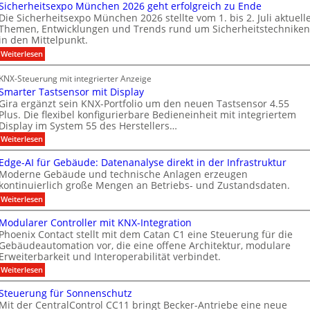
Sicherheitsexpo München 2026 geht erfolgreich zu Ende
r
B
o
e
Die Sicherheitsexpo München 2026 stellte vom 1. bis 2. Juli aktuell
m
r
n
i
Themen, Entwicklungen und Trends rund um Sicherheitstechniken
a
a
s
g
in den Mittelpunkt.
k
n
p
e
:
Weiterlesen
a
d
a
n
S
b
i
f
r
e
KNX-Steuerung mit integrierter Anzeige
c
a
r
t
n
Smarter Tastsensor mit Display
h
e
ü
n
M
e
Gira ergänzt sein KNX-Portfolio um den neuen Tastsensor 4.55
r
r
h
Plus. Die flexibel konfigurierbare Bedieneinheit mit integriertem
e
a
h
ö
Display im System 55 des Herstellers…
e
r
r
e
f
s
:
Weiterlesen
b
i
k
S
t
f
t
e
e
m
s
Edge-AI für Gebäude: Datenanalyse direkt in der Infrastruktur
n
e
i
a
e
Moderne Gebäude und technische Anlagen erzeugen
e
r
r
M
x
kontinuierlich große Mengen an Betriebs- und Zustandsdaten.
t
p
t
k
D
e
:
o
Weiterlesen
n
e
T
r
E
M
T
e
n
d
ü
T
Modularer Controller mit KNX-Integration
a
g
n
u
n
e
Phoenix Contact stellt mit dem Catan C1 eine Steuerung für die
s
e
c
e
u
Gebäudeautomation vor, die eine offene Architektur, modulare
c
t
-
h
s
Erweiterbarkeit und Interoperabilität verbindet.
s
A
e
n
h
e
I
n
A
:
Weiterlesen
g
n
n
f
2
M
u
m
s
o
ü
0
o
Steuerung für Sonnenschutz
o
s
r
2
i
l
d
r
Mit der CentralControl CC11 bringt Becker-Antriebe eine neue
G
6
u
b
t