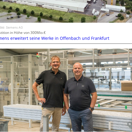
Bild: Siemens AG
stition in Höhe von 300Mio.€
mens erweitert seine Werke in Offenbach und Frankfurt