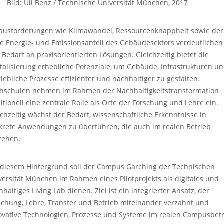
Bild: Uli Benz / Technische Universität München, 2017
ausforderungen wie Klimawandel, Ressourcenknappheit sowie der
e Energie- und Emissionsanteil des Gebäudesektors verdeutlichen
 Bedarf an praxisorientierten Lösungen. Gleichzeitig bietet die
italisierung erhebliche Potenziale, um Gebäude, Infrastrukturen u
riebliche Prozesse effizienter und nachhaltiger zu gestalten.
hschulen nehmen im Rahmen der Nachhaltigkeitstransformation
ditionell eine zentrale Rolle als Orte der Forschung und Lehre ein.
ichzeitig wächst der Bedarf, wissenschaftliche Erkenntnisse in
krete Anwendungen zu überführen, die auch im realen Betrieb
tehen.
 diesem Hintergrund soll der Campus Garching der Technischen
versität München im Rahmen eines Pilotprojekts als digitales und
haltiges Living Lab dienen. Ziel ist ein integrierter Ansatz, der
schung, Lehre, Transfer und Betrieb miteinander verzahnt und
ovative Technologien, Prozesse und Systeme im realen Campusbet