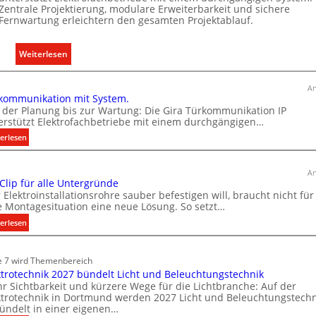
Zentrale Projektierung, modulare Erweiterbarkeit und sichere
b
Fernwartung erleichtern den gesamten Projektablauf.
i
l
:
Weiterlesen
i
T
t
ü
ä
An
kommunikation mit System.
r
t
 der Planung bis zur Wartung: Die Gira Türkommunikation IP
k
i
erstützt Elektrofachbetriebe mit einem durchgängigen…
o
n
:
erlesen
m
d
T
m
e
ü
u
r
An
r
 Clip für alle Untergründe
n
I
k
 Elektroinstallationsrohre sauber befestigen will, braucht nicht für
i
m
o
e Montagesituation eine neue Lösung. So setzt…
k
m
m
:
erlesen
a
m
o
E
u
t
b
i
n
e 7 wird Themenbereich
i
i
n
i
ktrotechnik 2027 bündelt Licht und Beleuchtungstechnik
o
C
l
k
r Sichtbarkeit und kürzere Wege für die Lichtbranche: Auf der
l
n
i
ktrotechnik in Dortmund werden 2027 Licht und Beleuchtungstechn
a
i
m
e
ündelt in einer eigenen…
t
p