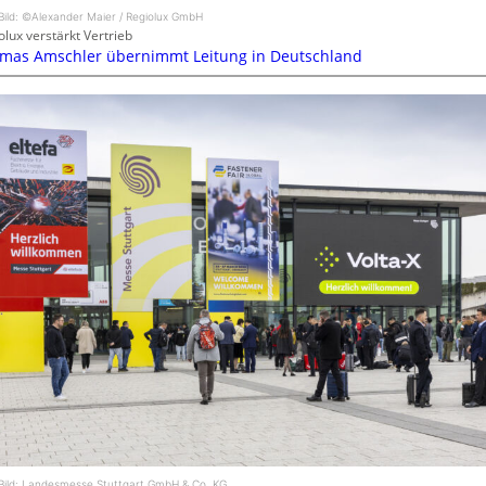
Bild: ©Alexander Maier / Regiolux GmbH
olux verstärkt Vertrieb
mas Amschler übernimmt Leitung in Deutschland
Bild: Landesmesse Stuttgart GmbH & Co. KG