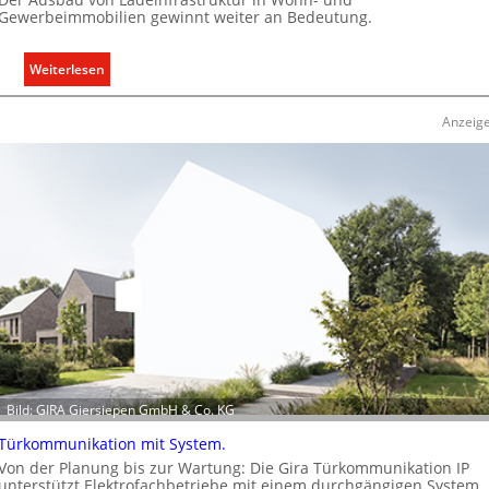
Gewerbeimmobilien gewinnt weiter an Bedeutung.
l
n
:
Weiterlesen
A
u
Anzeig
s
b
a
u
d
e
r
E
l
e
k
t
Bild: GIRA Giersiepen GmbH & Co. KG
r
o
Türkommunikation mit System.
m
Von der Planung bis zur Wartung: Die Gira Türkommunikation IP
o
unterstützt Elektrofachbetriebe mit einem durchgängigen System.