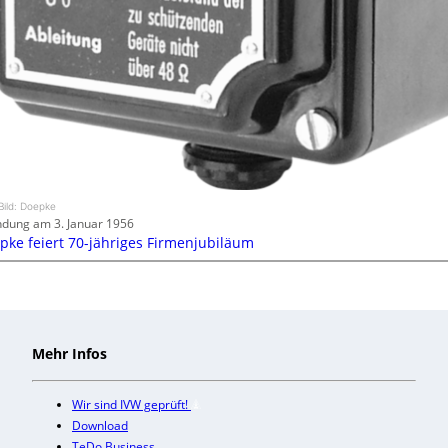
Bild: Doepke
dung am 3. Januar 1956
pke feiert 70-jähriges Firmenjubiläum
Mehr Infos
Wir sind IVW geprüft!
Download
TeDo Business