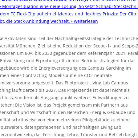
e Montagesituation eine neue Lösung. So setzt Schnabl Stecktechni
dem FC Flexi-Clip auf ein effizientes und flexibles Prinzip: Der Clip
ibt, die Steck-Anbindung wechselt.
‣ weiterlesen
se Aktivitäten sind Teil der Nachhaltigkeitsstrategie der Technisch
versität München. Ziel ist eine Reduktion der Scope-1- und Scope-2
ssionen um 80% bis 2030 gegenüber dem Referenzjahr 2021. Paral
 Entwicklung und Erprobung effizienter Betriebsstrategien für das
otgebäude wird die Energieversorgung des Campus Garching im
men eines Contracting-Modells auf eine CO2-neutrale
meversorgung umgestellt. Das Pilotprojekt Living Lab Campus
ching läuft derzeit bis 2027. Das Projektende ist dabei nicht als
chluss, sondern als Ausgangspunkt weiterer Entwicklungen zu
stehen: Die Vision ist, das Projekt gemeinsam mit Partnern aus
senschaft und Wirtschaft in den Bereichen Energie, Gebäude und
ilität schrittweise von einem einzelnen Pilotgebäude zu einem
pusweiten, datengetriebenen und nachhaltigen Living Lab
terzuentwickeln, das Forschung, Lehre, Transfer und Betrieb langfri