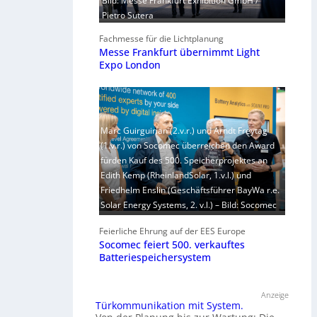
Bild: Messe Frankfurt Exhibition GmbH /
Pietro Sutera
Fachmesse für die Lichtplanung
Messe Frankfurt übernimmt Light
Expo London
Marc Guirguirian (2.v.r.) und Arndt Freytag
(1.v.r.) von Socomec überreichen den Award
fürden Kauf des 500. Speicherprojektes an
Edith Kemp (RheinlandSolar, 1.v.l.) und
Friedhelm Enslin (Geschäftsführer BayWa r.e.
Solar Energy Systems, 2. v.l.) – Bild: Socomec
Feierliche Ehrung auf der EES Europe
Socomec feiert 500. verkauftes
Batteriespeichersystem
Anzeige
Türkommunikation mit System.