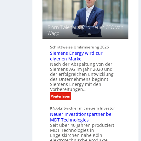
s
L
s
i
e
c
l
h
f
Björn Twiehaus wird neuer CEO von
t
ü
Wago
u
r
n
d
d
Schrittweise Umfirmierung 2026
i
Siemens Energy wird zur
B
g
eigenen Marke
e
i
Nach der Abspaltung von der
l
t
Siemens AG im Jahr 2020 und
e
a
der erfolgreichen Entwicklung
u
des Unternehmens beginnt
l
c
Siemens Energy mit den
e
h
Vorbereitungen…
P
t
:
Weiterlesen
r
u
S
o
n
KNX-Entwickler mit neuem Investor
i
d
g
Neuer Investitionspartner bei
e
u
s
MDT Technologies
m
k
t
Seit über 40 Jahren produziert
e
t
MDT Technologies in
e
n
d
Engelskirchen nahe Köln
c
s
a
elektrotechnische Produkte.