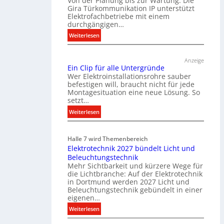
Von der Planung bis zur Wartung: Die
Gira Türkommunikation IP unterstützt
Elektrofachbetriebe mit einem
durchgängigen…
:
Weiterlesen
T
ü
Anzeige
r
Ein Clip für alle Untergründe
k
Wer Elektroinstallationsrohre sauber
o
befestigen will, braucht nicht für jede
Montagesituation eine neue Lösung. So
m
setzt…
m
u
:
Weiterlesen
n
E
i
i
Halle 7 wird Themenbereich
k
n
Elektrotechnik 2027 bündelt Licht und
a
C
Beleuchtungstechnik
t
l
Mehr Sichtbarkeit und kürzere Wege für
i
i
die Lichtbranche: Auf der Elektrotechnik
o
p
in Dortmund werden 2027 Licht und
n
f
Beleuchtungstechnik gebündelt in einer
m
eigenen…
ü
i
r
:
Weiterlesen
t
a
E