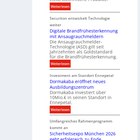
h
E
t
:
Weiterlesen
n
n
e
N
i
e
n
Securiton entwickelt Technologie
e
k
r
u
weiter
g
e
Digitale Brandfrühesterkennung
y
mit Ansaugrauchmeldern
r
w
Die Ansaugrauchmelder-
I
i
Technologie (ASD) gilt seit
n
r
Jahrzehnten als Goldstandard
v
für die Brandfrühesterkennung.
d
e
z
:
Weiterlesen
s
u
D
t
r
Investment am Standort Ennepetal
i
i
e
Dormakaba eröffnet neues
g
t
i
Ausbildungszentrum
i
i
Dormakaba investiert über
g
t
o
10Mio.€ in seinen Standort in
e
a
n
Ennepetal.
n
l
s
:
Weiterlesen
e
e
p
D
n
B
a
Umfangreiches Rahmenprogramm
o
M
r
r
r
kommt an
a
a
t
m
Sicherheitsexpo München 2026
r
n
n
geht erfolgreich zu Ende
a
k