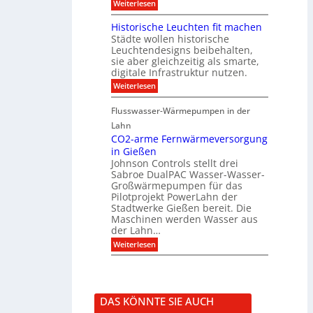
:
Weiterlesen
g
i
m
V
f
r
i
i
Historische Leuchten fit machen
ü
e
t
s
r
Städte wollen historische
k
K
u
S
t
N
Leuchtendesigns beibehalten,
a
o
i
X
sie aber gleichzeitig als smarte,
l
n
n
-
digitale Infrastruktur nutzen.
i
n
d
I
s
e
:
Weiterlesen
e
n
i
n
H
r
t
e
s
i
I
e
r
Flusswasser-Wärmepumpen in der
c
s
n
g
u
h
t
Lahn
f
r
n
u
o
r
a
CO2-arme Fernwärmeversorgung
g
t
r
a
t
u
in Gießen
z
i
s
i
n
Johnson Controls stellt drei
s
t
o
d
Sabroe DualPAC Wasser-Wasser-
c
r
n
P
h
Großwärmepumpen für das
u
r
e
k
Pilotprojekt PowerLahn der
o
L
t
Stadtwerke Gießen bereit. Die
j
e
u
e
Maschinen werden Wasser aus
u
r
k
der Lahn…
c
t
h
:
Weiterlesen
k
t
C
o
e
O
n
n
2
f
f
-
i
i
a
g
DAS KÖNNTE SIE AUCH
t
r
u
m
m