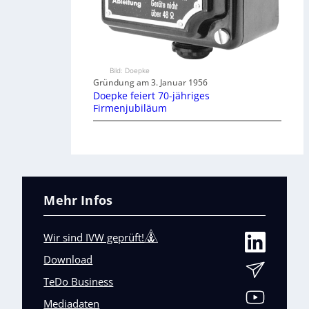
Bild: Doepke
Gründung am 3. Januar 1956
Doepke feiert 70-jähriges
Firmenjubiläum
Mehr Infos
Wir sind IVW geprüft!
Download
TeDo Business
Mediadaten