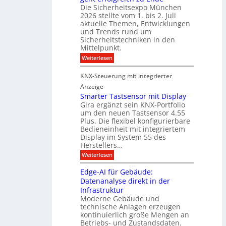
d
e
Die Sicherheitsexpo München
k
e
f
r
2026 stellte vom 1. bis 2. Juli
a
r
aktuelle Themen, Entwicklungen
b
b
ü
und Trends rund um
e
a
Sicherheitstechniken in den
h
i
e
Mittelpunkt.
e
M
r
:
Weiterlesen
s
D
S
ö
t
T
i
f
KNX-Steuerung mit integrierter
e
c
T
f
h
Anzeige
r
e
e
n
Smarter Tastsensor mit Display
k
r
c
e
Gira ergänzt sein KNX-Portfolio
e
h
h
um den neuen Tastsensor 4.55
t
e
n
n
Plus. Die flexibel konfigurierbare
i
n
n
Bedieneinheit mit integriertem
t
o
e
s
u
Display im System 55 des
l
u
e
Herstellers…
n
o
x
e
g
:
Weiterlesen
p
g
s
S
o
m
i
m
M
A
Edge-AI für Gebäude:
i
a
e
ü
Datenanalyse direkt in der
u
r
t
n
s
Infrastruktur
t
s
c
A
e
Moderne Gebäude und
h
b
n
r
e
technische Anlagen erzeugen
i
T
s
n
kontinuierlich große Mengen an
a
l
2
a
Betriebs- und Zustandsdaten.
s