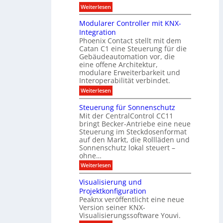
0
d
u
t
:
Weiterlesen
2
u
s
E
g
6
e
d
n
g
Modularer Controller mit KNX-
r
n
g
e
g
Integration
a
s
e
h
Phoenix Contact stellt mit dem
s
o
-
t
u
r
Catan C1 eine Steuerung für die
A
z
e
c
m
I
Gebäudeautomation vor, die
r
e
h
i
f
f
eine offene Architektur,
n
t
ü
o
m
modulare Erweiterbarkeit und
D
r
l
t
Interoperabilität verbindet.
e
i
G
g
r
s
e
:
l
Weiterlesen
r
p
u
b
M
e
d
l
ä
o
i
m
Steuerung für Sonnenschutz
e
a
u
d
c
Mit der CentralControl CC11
y
d
u
r
h
bringt Becker-Antriebe eine neue
e
l
z
n
Steuerung im Steckdosenformat
:
a
u
D
auf den Markt, die Rollläden und
r
E
a
e
Sonnenschutz lokal steuert –
n
t
r
d
ohne…
e
C
e
:
Weiterlesen
n
o
S
a
n
t
n
t
Visualisierung und
e
a
r
Projektkonfiguration
u
l
o
Peaknx veröffentlicht eine neue
e
y
l
Version seiner KNX-
r
s
l
u
Visualisierungssoftware Youvi.
e
e
n
d
r