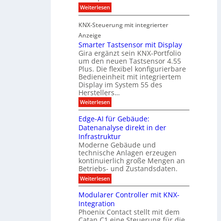
M
r
:
Weiterlesen
s
D
S
ö
t
T
i
f
KNX-Steuerung mit integrierter
e
c
T
f
h
Anzeige
r
e
e
n
Smarter Tastsensor mit Display
k
r
c
e
Gira ergänzt sein KNX-Portfolio
e
h
h
um den neuen Tastsensor 4.55
t
e
n
n
Plus. Die flexibel konfigurierbare
i
n
n
Bedieneinheit mit integriertem
t
o
e
s
u
Display im System 55 des
l
u
e
Herstellers…
n
o
x
e
g
:
Weiterlesen
p
g
s
S
o
m
i
m
M
A
Edge-AI für Gebäude:
i
a
e
ü
Datenanalyse direkt in der
u
r
t
n
s
Infrastruktur
t
s
c
A
e
Moderne Gebäude und
h
b
n
r
e
technische Anlagen erzeugen
i
T
s
n
kontinuierlich große Mengen an
a
l
2
a
Betriebs- und Zustandsdaten.
s
0
d
u
t
:
Weiterlesen
2
u
s
E
g
6
e
d
n
g
Modularer Controller mit KNX-
r
n
g
e
g
Integration
a
s
e
h
Phoenix Contact stellt mit dem
s
o
-
t
u
r
Catan C1 eine Steuerung für die
A
z
e