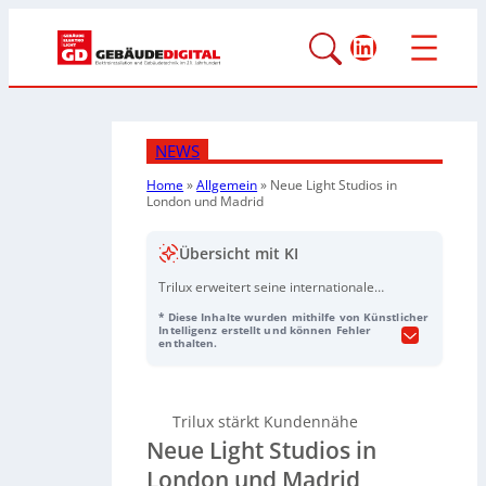
LinkedIn
NEWS
Home
»
Allgemein
»
Neue Light Studios in
London und Madrid
Übersicht mit KI
Trilux erweitert seine internationale
Präsenz und eröffnet neue Light
* Diese Inhalte wurden mithilfe von Künstlicher
Studios in London und Madrid, um die
Intelligenz erstellt und können Fehler
enthalten.
Kundennähe sowie den Austausch zu
stärken. In beiden Studios können
Kunden Beleuchtungslösungen live
erleben, Anwendungen testen und
Trilux stärkt Kundennähe
gemeinsam mit Trilux-Teams
Neue Light Studios in
individuelle Konzepte entwickeln.
London und Madrid
Herzstück ist die
Sphere of Light
– eine