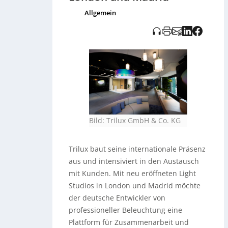
immersive Inszenierung mit
Allgemein
Medienflächen, Lichtszenen und
Sound, die den natürlichen
Tageslichtverlauf nachbildet und als
kuratierte Light Show Produkte und
Lichtphilosophie verbindet. Ergänzt
werden die Präsentationsflächen durch
Bereiche für Workshops, Co-Creation
und Schulungen der Trilux Akademie.
Hinweis: Die bereitgestellte
Audioaufnahme wurde KI-generiert
und vom Tedo Verlag zur Verfügung
gestellt.
Bild: Trilux GmbH & Co. KG
Trilux baut seine internationale Präsenz
aus und intensiviert in den Austausch
mit Kunden. Mit neu eröffneten Light
Studios in London und Madrid möchte
der deutsche Entwickler von
professioneller Beleuchtung eine
Plattform für Zusammenarbeit und