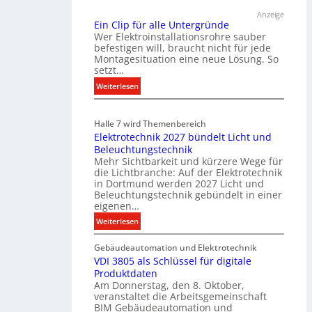
ü
Anzeige
r
Ein Clip für alle Untergründe
k
Wer Elektroinstallationsrohre sauber
o
befestigen will, braucht nicht für jede
Montagesituation eine neue Lösung. So
m
setzt…
m
u
:
Weiterlesen
n
E
i
i
Halle 7 wird Themenbereich
k
n
Elektrotechnik 2027 bündelt Licht und
a
C
Beleuchtungstechnik
t
l
Mehr Sichtbarkeit und kürzere Wege für
i
i
die Lichtbranche: Auf der Elektrotechnik
o
p
in Dortmund werden 2027 Licht und
n
f
Beleuchtungstechnik gebündelt in einer
m
eigenen…
ü
i
r
:
Weiterlesen
t
a
E
S
l
Gebäudeautomation und Elektrotechnik
l
y
l
VDI 3805 als Schlüssel für digitale
e
s
e
Produktdaten
k
t
U
Am Donnerstag, den 8. Oktober,
t
veranstaltet die Arbeitsgemeinschaft
e
n
r
BIM Gebäudeautomation und
m
t