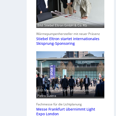
Bild: Stiebel Eltron GmbH & Co. KG
Wärmepumpenhersteller mit neuer Präsenz
Stiebel Eltron startet internationales
Skisprung-Sponsoring
Bild: Messe Frankfurt Exhibition GmbH /
Pietro Sutera
Fachmesse für die Lichtplanung
Messe Frankfurt übernimmt Light
Expo London