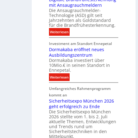
y
mit Ansaugrauchmeldern
r
w
Die Ansaugrauchmelder-
I
i
Technologie (ASD) gilt seit
n
r
Jahrzehnten als Goldstandard
v
für die Brandfrühesterkennung.
d
e
z
:
Weiterlesen
s
u
D
t
r
Investment am Standort Ennepetal
i
i
e
Dormakaba eröffnet neues
g
t
i
Ausbildungszentrum
i
i
Dormakaba investiert über
g
t
o
10Mio.€ in seinen Standort in
e
a
n
Ennepetal.
n
l
s
:
Weiterlesen
e
e
p
D
n
B
a
Umfangreiches Rahmenprogramm
o
M
r
r
r
kommt an
a
a
t
m
Sicherheitsexpo München 2026
r
n
n
geht erfolgreich zu Ende
a
k
d
e
Die Sicherheitsexpo München
k
e
f
r
2026 stellte vom 1. bis 2. Juli
a
r
aktuelle Themen, Entwicklungen
b
b
ü
und Trends rund um
e
a
Sicherheitstechniken in den
h
i
e
Mittelpunkt.
e