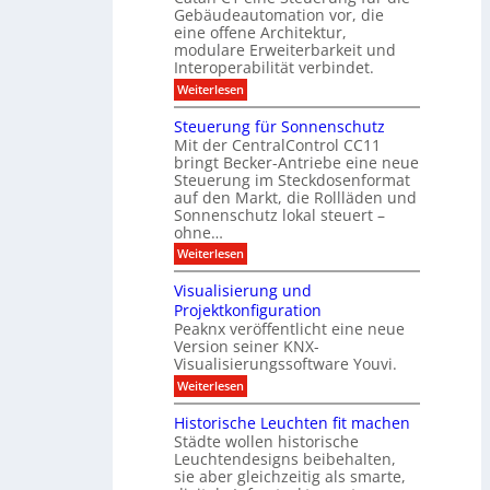
c
m
I
Gebäudeautomation vor, die
r
e
h
i
f
f
eine offene Architektur,
n
t
ü
o
m
modulare Erweiterbarkeit und
D
r
l
t
Interoperabilität verbindet.
e
i
G
g
r
s
e
:
l
Weiterlesen
r
p
u
b
M
e
d
l
ä
o
i
m
Steuerung für Sonnenschutz
e
a
u
d
c
Mit der CentralControl CC11
y
d
u
r
h
bringt Becker-Antriebe eine neue
e
l
z
n
Steuerung im Steckdosenformat
:
a
u
D
auf den Markt, die Rollläden und
r
E
a
e
Sonnenschutz lokal steuert –
n
t
r
d
ohne…
e
C
e
:
Weiterlesen
n
o
S
a
n
t
n
t
Visualisierung und
e
a
r
Projektkonfiguration
u
l
o
Peaknx veröffentlicht eine neue
e
y
l
Version seiner KNX-
r
s
l
u
Visualisierungssoftware Youvi.
e
e
n
d
r
:
Weiterlesen
g
i
m
V
f
r
i
i
Historische Leuchten fit machen
ü
e
t
s
r
Städte wollen historische
k
K
u
S
t
N
Leuchtendesigns beibehalten,
a
o
i
X
sie aber gleichzeitig als smarte,
l
n
n
-