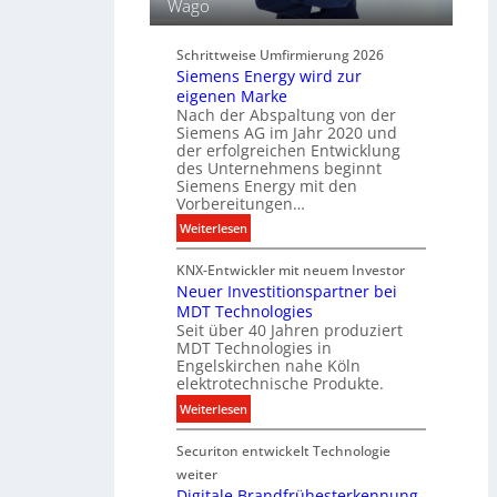
Wago
u
r
n
d
d
Schrittweise Umfirmierung 2026
i
Siemens Energy wird zur
B
g
eigenen Marke
e
i
Nach der Abspaltung von der
l
t
Siemens AG im Jahr 2020 und
e
a
der erfolgreichen Entwicklung
u
des Unternehmens beginnt
l
c
Siemens Energy mit den
e
h
Vorbereitungen…
P
t
:
Weiterlesen
r
u
S
o
n
KNX-Entwickler mit neuem Investor
i
d
g
Neuer Investitionspartner bei
e
u
s
MDT Technologies
m
k
t
Seit über 40 Jahren produziert
e
t
MDT Technologies in
e
n
d
Engelskirchen nahe Köln
c
s
a
elektrotechnische Produkte.
h
E
t
:
Weiterlesen
n
n
e
N
i
e
n
Securiton entwickelt Technologie
e
k
r
u
weiter
g
e
Digitale Brandfrühesterkennung