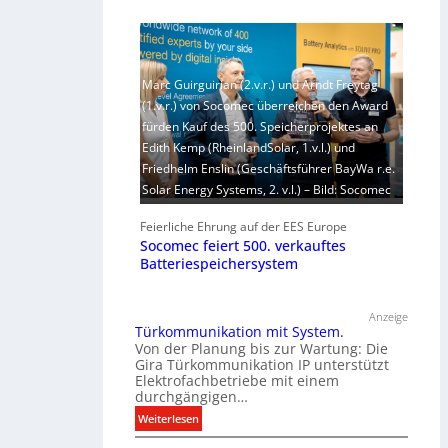
Marc Guirguirian (2.v.r.) und Arndt Freytag
(1.v.r.) von Socomec überreichen den Award
fürden Kauf des 500. Speicherprojektes an
Edith Kemp (RheinlandSolar, 1.v.l.) und
Friedhelm Enslin (Geschäftsführer BayWa r.e.
Solar Energy Systems, 2. v.l.) – Bild: Socomec
Feierliche Ehrung auf der EES Europe
Socomec feiert 500. verkauftes
Batteriespeichersystem
Anzeige
Türkommunikation mit System.
Von der Planung bis zur Wartung: Die
Gira Türkommunikation IP unterstützt
Elektrofachbetriebe mit einem
durchgängigen…
:
Weiterlesen
T