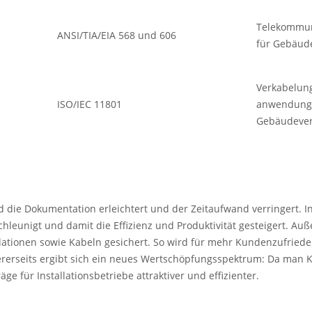
Telekommun
ANSI/TIA/EIA 568 und 606
für Gebäud
Verkabelun
ISO/IEC 11801
anwendungs
Gebäudeve
die Dokumentation erleichtert und der Zeitaufwand verringert. In
chleunigt und damit die Effizienz und Produktivität gesteigert. A
llationen sowie Kabeln gesichert. So wird für mehr Kundenzufried
rerseits ergibt sich ein neues Wertschöpfungsspektrum: Da man K
e für Installationsbetriebe attraktiver und effizienter.