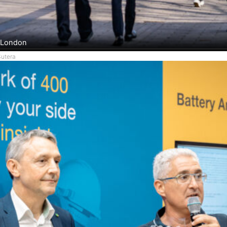
o London
Sutera