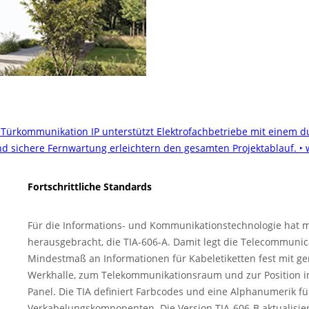
 Türkommunikation IP unterstützt Elektrofachbetriebe mit einem 
nd sichere Fernwartung erleichtern den gesamten Projektablauf.
‣ 
Fortschrittliche Standards
Für die Informations- und Kommunikationstechnologie hat m
herausgebracht, die TIA-606-A. Damit legt die Telecommunica
Mindestmaß an Informationen für Kabeletiketten fest mit 
Werkhalle, zum Telekommunikationsraum und zur Position i
Panel. Die TIA definiert Farbcodes und eine Alphanumerik fü
Verkabelungskomponenten. Die Version TIA-606-B aktualisier