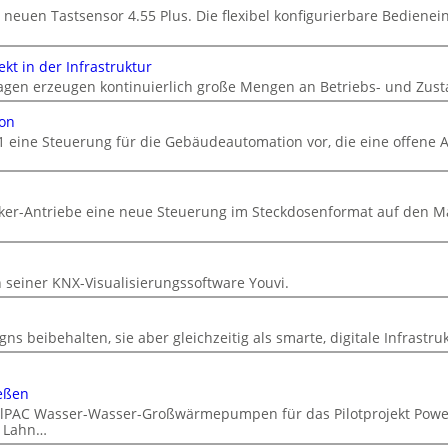
 neuen Tastsensor 4.55 Plus. Die flexibel konfigurierbare Bedienein
kt in der Infrastruktur
gen erzeugen kontinuierlich große Mengen an Betriebs- und Zust
ion
1 eine Steuerung für die Gebäudeautomation vor, die eine offene A
cker-Antriebe eine neue Steuerung im Steckdosenformat auf den M
n
n seiner KNX-Visualisierungssoftware Youvi.
ns beibehalten, sie aber gleichzeitig als smarte, digitale Infrastru
eßen
DualPAC Wasser-Wasser-Großwärmepumpen für das Pilotprojekt Powe
r Lahn…