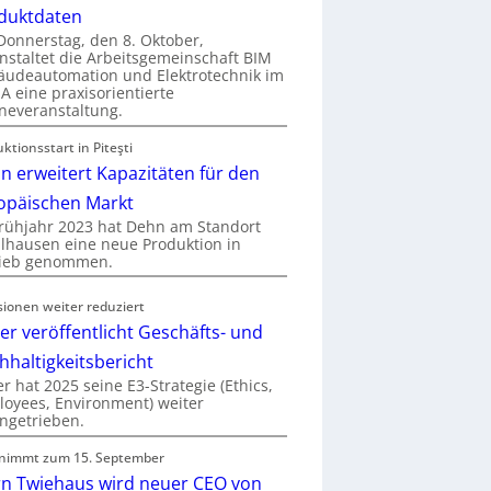
duktdaten
onnerstag, den 8. Oktober,
nstaltet die Arbeitsgemeinschaft BIM
udeautomation und Elektrotechnik im
 eine praxisorientierte
neveranstaltung.
ktionsstart in Piteşti
n erweitert Kapazitäten für den
opäischen Markt
rühjahr 2023 hat Dehn am Standort
hausen eine neue Produktion in
rieb genommen.
sionen weiter reduziert
er veröffentlicht Geschäfts- und
hhaltigkeitsbericht
r hat 2025 seine E3-Strategie (Ethics,
oyees, Environment) weiter
ngetrieben.
nimmt zum 15. September
rn Twiehaus wird neuer CEO von