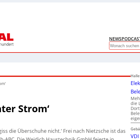
NEWS
PODCAS
Search
Hall
Ele
rom‘
Bel
Mehr
die 
nter Strom‘
Dor
Bele
eig
Gebä
ss die Überschuhe nicht.‘ Frei nach Nietzsche ist das
VDI 
ch-ABC. Die Weidich Haustechnik GmbH feierte in