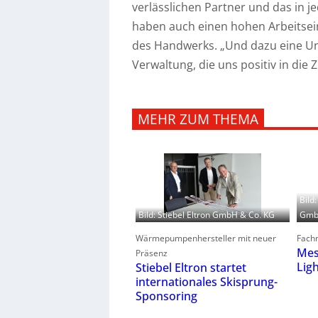
verlässlichen Partner und das in je
haben auch einen hohen Arbeitsein
des Handwerks. „Und dazu eine U
Verwaltung, die uns positiv in die Z
MEHR ZUM THEMA
Bild
GmbH
Bild: Stiebel Eltron GmbH & Co. KG
Fachm
Wärmepumpenhersteller mit neuer
Mes
Präsenz
Lig
Stiebel Eltron startet
internationales Skisprung-
Sponsoring