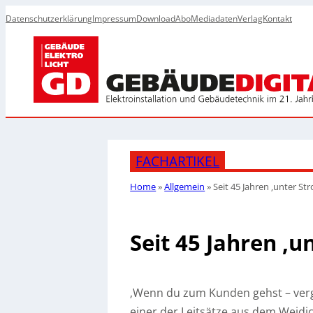
Datenschutzerklärung
Impressum
Download
Abo
Mediadaten
Verlag
Kontakt
FACHARTIKEL
Home
»
Allgemein
»
Seit 45 Jahren ‚unter St
Seit 45 Jahren ‚u
‚Wenn du zum Kunden gehst – vergi
einer der Leitsätze aus dem Weidi