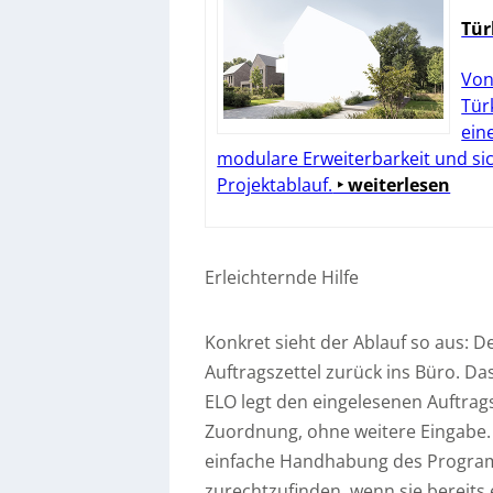
Tür
Von
Tür
ein
modulare Erweiterbarkeit und si
Projektablauf.
‣ weiterlesen
Erleichternde Hilfe
Konkret sieht der Ablauf so aus:
Auftragszettel zurück ins Büro. D
ELO legt den eingelesenen Auftrag
Zuordnung, ohne weitere Eingabe. P
einfache Handhabung des Program
zurechtzufinden, wenn sie bereits