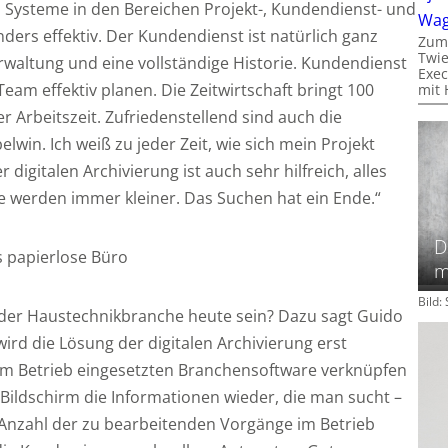
nd Systeme in den Bereichen Projekt-, Kundendienst- und
Wa
ers effektiv. Der Kundendienst ist natürlich ganz
Zum
Twie
erwaltung und eine vollständige Historie. Kundendienst
Exec
eam effektiv planen. Die Zeitwirtschaft bringt 100
mit 
 Arbeitszeit. Zufriedenstellend sind auch die
win. Ich weiß zu jeder Zeit, wie sich mein Projekt
r digitalen Archivierung ist auch sehr hilfreich, alles
e werden immer kleiner. Das Suchen hat ein Ende.“
D
s papierlose Büro
m
Bild
in der Haustechnikbranche heute sein? Dazu sagt Guido
ird die Lösung der digitalen Archivierung erst
r im Betrieb eingesetzten Branchensoftware verknüpfen
 Bildschirm die Informationen wieder, die man sucht –
e Anzahl der zu bearbeitenden Vorgänge im Betrieb