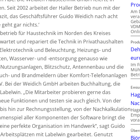
Pro
n. Seit 2002 arbeitet der Haller Betrieb nun mit der
Am D
zit, das Geschäftsführer Guido Weidich nach acht
vera
Gebä
 geht gar nichts.‘
VDMA
Onli
etrieb für Haustechnik im Norden des Kreises
rt, wartet und repariert die Technik in Privathaushalten
Produ
Deh
lektrotechnik und Beleuchtung, Heizungs- und
eur
tten, Wasserver- und -entsorgung genauso wie
Im F
Nutzungsanlagen, Blitzschutz, Antennenbau und die
Mühl
Bet
uch- und Brandmeldern über Komfort-Telefonanlagen
DV. Bei der Weidich GmbH arbeiten Buchhaltung, die
Emis
 Labelwin. „Die Mitarbeiter probieren gerne das
Hag
neue Funktionen und testen sie auch gleich. Von der
Nac
is hin zur Rechnungsstellung, von der Nachkalkulation
Hage
Empl
mmenspiel aller Komponenten der Software bringt die
vora
für eine perfekte Organisation im Handwerk“, sagt Guido
Über
f Arbeitsplätzen mit Labelwin gearbeitet. Genutzt
Bjö