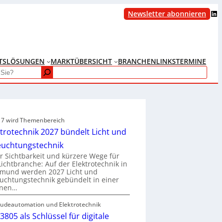
LinkedIn
Newsletter abonnieren
TS
LÖSUNGEN
MARKTÜBERSICHT
BRANCHENLINKS
TERMINE
e 7 wird Themenbereich
ktrotechnik 2027 bündelt Licht und
euchtungstechnik
 Sichtbarkeit und kürzere Wege für
Lichtbranche: Auf der Elektrotechnik in
tmund werden 2027 Licht und
uchtungstechnik gebündelt in einer
enen…
udeautomation und Elektrotechnik
3805 als Schlüssel für digitale