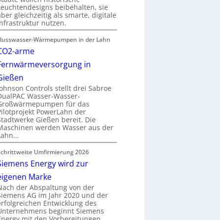
Leuchtendesigns beibehalten, sie
aber gleichzeitig als smarte, digitale
Infrastruktur nutzen.
Flusswasser-Wärmepumpen in der Lahn
CO2-arme
Fernwärmeversorgung in
Gießen
Johnson Controls stellt drei Sabroe
DualPAC Wasser-Wasser-
Großwärmepumpen für das
Pilotprojekt PowerLahn der
Stadtwerke Gießen bereit. Die
Maschinen werden Wasser aus der
Lahn…
Schrittweise Umfirmierung 2026
Siemens Energy wird zur
eigenen Marke
Nach der Abspaltung von der
Siemens AG im Jahr 2020 und der
erfolgreichen Entwicklung des
Unternehmens beginnt Siemens
Energy mit den Vorbereitungen…