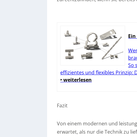
Ein
Wer
bra
So 
effizientes und flexibles Prinzip:
‣ weiterlesen
Fazit
Von einem modernen und leistung
erwartet, als nur die Technik zu l