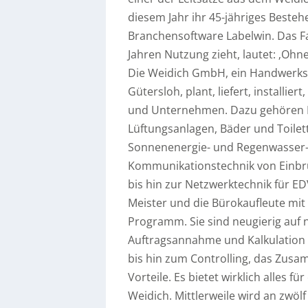
diesem Jahr ihr 45-jähriges Bestehe
Branchensoftware Labelwin. Das Fa
Jahren Nutzung zieht, lautet: ‚Ohne
Die Weidich GmbH, ein Handwerksb
Gütersloh, plant, liefert, installie
und Unternehmen. Dazu gehören E
Lüftungsanlagen, Bäder und Toile
Sonnenenergie- und Regenwasser-
Kommunikationstechnik von Einbr
bis hin zur Netzwerktechnik für E
Meister und die Bürokaufleute mit
Programm. Sie sind neugierig auf 
Auftragsannahme und Kalkulation b
bis hin zum Controlling, das Zusa
Vorteile. Es bietet wirklich alles 
Weidich. Mittlerweile wird an zwöl