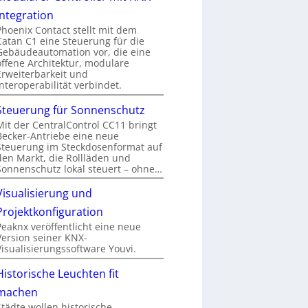
Integration
Phoenix Contact stellt mit dem
Catan C1 eine Steuerung für die
Gebäudeautomation vor, die eine
offene Architektur, modulare
Erweiterbarkeit und
Interoperabilität verbindet.
Steuerung für Sonnenschutz
Mit der CentralControl CC11 bringt
Becker-Antriebe eine neue
Steuerung im Steckdosenformat auf
den Markt, die Rollläden und
Sonnenschutz lokal steuert – ohne…
Visualisierung und
Projektkonfiguration
Peaknx veröffentlicht eine neue
Version seiner KNX-
Visualisierungssoftware Youvi.
Historische Leuchten fit
machen
Städte wollen historische