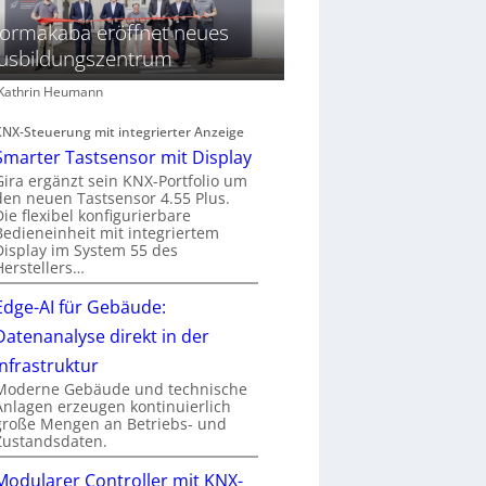
ormakaba eröffnet neues
usbildungszentrum
: Kathrin Heumann
KNX-Steuerung mit integrierter Anzeige
Smarter Tastsensor mit Display
Gira ergänzt sein KNX-Portfolio um
den neuen Tastsensor 4.55 Plus.
Die flexibel konfigurierbare
Bedieneinheit mit integriertem
Display im System 55 des
Herstellers…
Edge-AI für Gebäude:
Datenanalyse direkt in der
Infrastruktur
Moderne Gebäude und technische
Anlagen erzeugen kontinuierlich
große Mengen an Betriebs- und
Zustandsdaten.
Modularer Controller mit KNX-