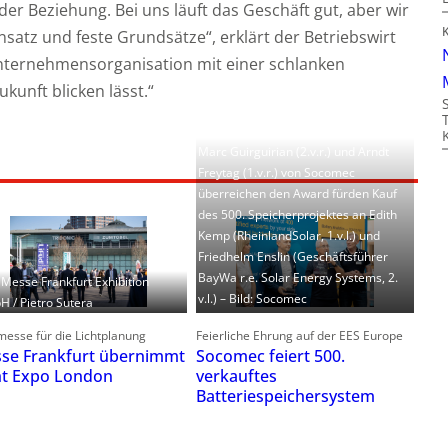
der Beziehung. Bei uns läuft das Geschäft gut, aber wir
satz und feste Grundsätze“, erklärt der Betriebswirt
nternehmensorganisation mit einer schlanken
ukunft blicken lässt.“
Marc Guirguirian (2.v.r.) und Arndt
Freytag (1.v.r.) von Socomec
überreichen den Award fürden Kauf
des 500. Speicherprojektes an Edith
Kemp (RheinlandSolar, 1.v.l.) und
Friedhelm Enslin (Geschäftsführer
BayWa r.e. Solar Energy Systems, 2.
: Messe Frankfurt Exhibition
v.l.) – Bild: Socomec
 / Pietro Sutera
esse für die Lichtplanung
Feierliche Ehrung auf der EES Europe
se Frankfurt übernimmt
Socomec feiert 500.
ht Expo London
verkauftes
Batteriespeichersystem