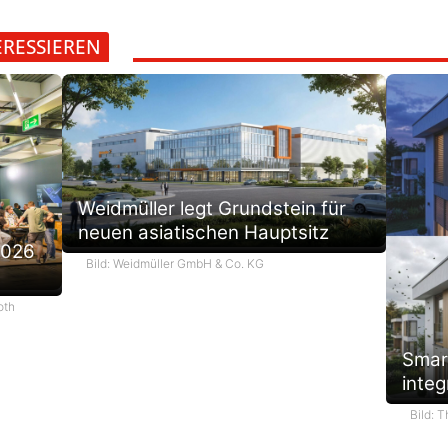
ERESSIEREN
Weidmüller legt Grundstein für
neuen asiatischen Hauptsitz
2026
Bild: Weidmüller GmbH & Co. KG
oth
Smar
integ
Bild: 