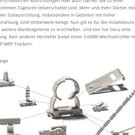
erschiedlichen Ausrichtungen oder auch Dächer, die zu einer
timmten Tageszeit teilverschattet sind. Mehr und mehr Dächer mit
aler Südausrichtung, insbesondere in Gebieten mit hoher
trahlung, sind mittlerweile belegt. Nun gilt es für die Installateure
h weitere Marktsegmente zu erschließen. Und hier hat Steca eine
ung. Kein anderer Hersteller bietet einen 3.600W-Wechselrichter m
lf MPP-Trackern.
eige