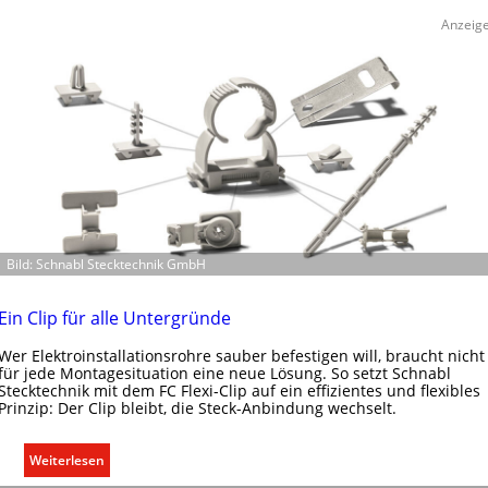
t
ü
Anzeig
e
r
r
k
f
o
a
m
s
m
s
u
e
n
n
i
u
k
n
a
d
Bild: Schnabl Stecktechnik GmbH
t
r
i
e
o
Ein Clip für alle Untergründe
g
n
e
Wer Elektroinstallationsrohre sauber befestigen will, braucht nicht
m
für jede Montagesituation eine neue Lösung. So setzt Schnabl
l
i
Stecktechnik mit dem FC Flexi-Clip auf ein effizientes und flexibles
n
t
Prinzip: Der Clip bleibt, die Steck-Anbindung wechselt.
S
y
:
Weiterlesen
s
E