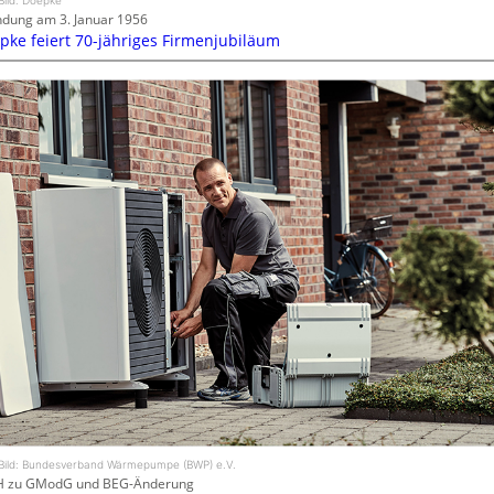
dung am 3. Januar 1956
pke feiert 70-jähriges Firmenjubiläum
Bild: Bundesverband Wärmepumpe (BWP) e.V.
H zu GModG und BEG-Änderung