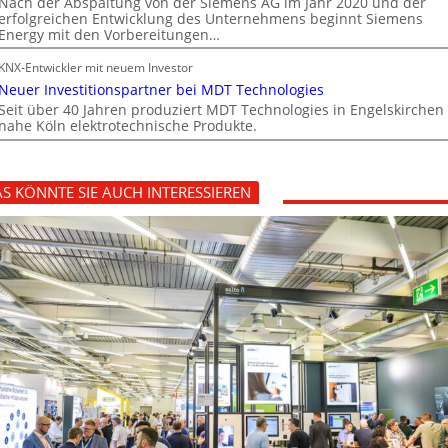
Nach der Abspaltung von der Siemens AG im Jahr 2020 und der
erfolgreichen Entwicklung des Unternehmens beginnt Siemens
Energy mit den Vorbereitungen…
KNX-Entwickler mit neuem Investor
Neuer Investitionspartner bei MDT Technologies
Seit über 40 Jahren produziert MDT Technologies in Engelskirchen
nahe Köln elektrotechnische Produkte.
S KÖNNTE SIE AUCH INTERESSIEREN