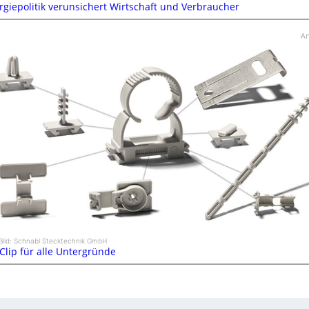
rgiepolitik verunsichert Wirtschaft und Verbraucher
An
Bild: Schnabl Stecktechnik GmbH
 Clip für alle Untergründe