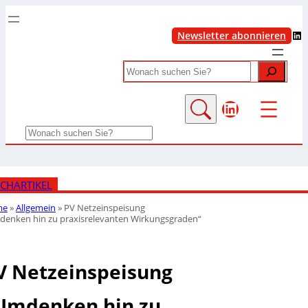
LinkedIn
Newsletter abonnieren
Search
LinkedIn
Search
CHARTIKEL
me
»
Allgemein
»
PV Netzeinspeisung
denken hin zu praxisrelevanten Wirkungsgraden“
V Netzeinspeisung
Umdenken hin zu