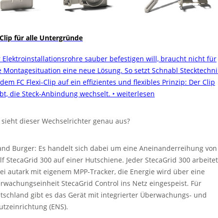
 Clip für alle Untergründe
 Elektroinstallationsrohre sauber befestigen will, braucht nicht für
e Montagesituation eine neue Lösung. So setzt Schnabl Stecktechni
dem FC Flexi-Clip auf ein effizientes und flexibles Prinzip: Der Clip
ibt, die Steck-Anbindung wechselt.
‣ weiterlesen
 sieht dieser Wechselrichter genau aus?
and Burger: Es handelt sich dabei um eine Aneinanderreihung von
lf StecaGrid 300 auf einer Hutschiene. Jeder StecaGrid 300 arbeitet
ei autark mit eigenem MPP-Tracker, die Energie wird über eine
rwachungseinheit StecaGrid Control ins Netz eingespeist. Für
tschland gibt es das Gerät mit integrierter Überwachungs- und
utzeinrichtung (ENS).