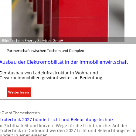
n
d
e
Bild: Techem Energy Services GmbH
Partnerschaft zwischen Techem und Compleo
Ausbau der Elektromobilität in der Immobilienwirtschaft
Der Ausbau von Ladeinfrastruktur in Wohn- und
Gewerbeimmobilien gewinnt weiter an Bedeutung.
:
Weiterlesen
A
u
s
e 7 wird Themenbereich
b
ktrotechnik 2027 bündelt Licht und Beleuchtungstechnik
a
r Sichtbarkeit und kürzere Wege für die Lichtbranche: Auf der
ktrotechnik in Dortmund werden 2027 Licht und Beleuchtungstechn
u
ündelt in einer eigenen…