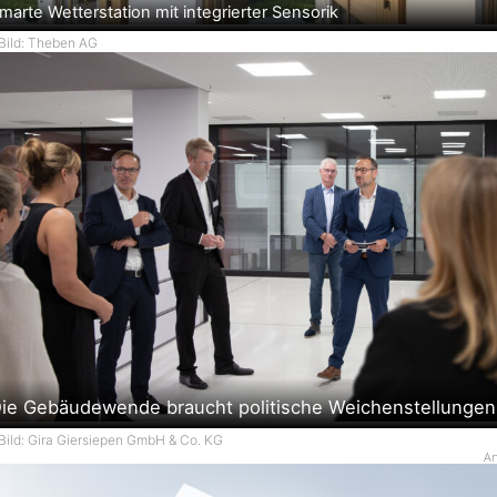
marte Wetterstation mit integrierter Sensorik
Bild: Theben AG
ie Gebäudewende braucht politische Weichenstellungen
Bild: Gira Giersiepen GmbH & Co. KG
An