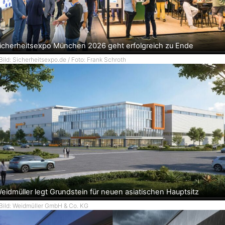
icherheitsexpo München 2026 geht erfolgreich zu Ende
Bild: Sicherheitsexpo.de / Foto: Frank Schroth
eidmüller legt Grundstein für neuen asiatischen Hauptsitz
Bild: Weidmüller GmbH & Co. KG