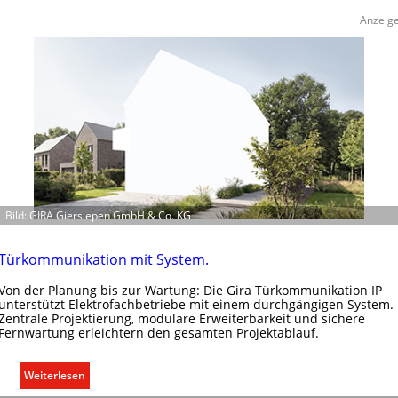
a
Anzeig
u
m
k
l
i
m
a
b
e
d
Bild: GIRA Giersiepen GmbH & Co. KG
a
r
f
Türkommunikation mit System.
s
Von der Planung bis zur Wartung: Die Gira Türkommunikation IP
g
unterstützt Elektrofachbetriebe mit einem durchgängigen System.
e
Zentrale Projektierung, modulare Erweiterbarkeit und sichere
r
Fernwartung erleichtern den gesamten Projektablauf.
e
c
:
Weiterlesen
h
T