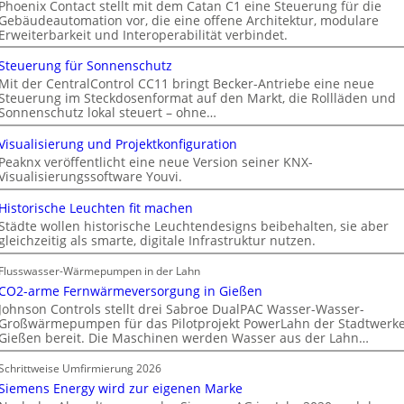
Phoenix Contact stellt mit dem Catan C1 eine Steuerung für die
Gebäudeautomation vor, die eine offene Architektur, modulare
Erweiterbarkeit und Interoperabilität verbindet.
Steuerung für Sonnenschutz
Mit der CentralControl CC11 bringt Becker-Antriebe eine neue
Steuerung im Steckdosenformat auf den Markt, die Rollläden und
Sonnenschutz lokal steuert – ohne…
Visualisierung und Projektkonfiguration
Peaknx veröffentlicht eine neue Version seiner KNX-
Visualisierungssoftware Youvi.
Historische Leuchten fit machen
Städte wollen historische Leuchtendesigns beibehalten, sie aber
gleichzeitig als smarte, digitale Infrastruktur nutzen.
Flusswasser-Wärmepumpen in der Lahn
CO2-arme Fernwärmeversorgung in Gießen
Johnson Controls stellt drei Sabroe DualPAC Wasser-Wasser-
Großwärmepumpen für das Pilotprojekt PowerLahn der Stadtwerk
Gießen bereit. Die Maschinen werden Wasser aus der Lahn…
Schrittweise Umfirmierung 2026
Siemens Energy wird zur eigenen Marke