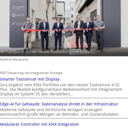
t
ormakaba eröffnet neues Ausbildungszentrum
: Kathrin Heumann
KNX-Steuerung mit integrierter Anzeige
Smarter Tastsensor mit Display
Gira ergänzt sein KNX-Portfolio um den neuen Tastsensor 4.55
Plus. Die flexibel konfigurierbare Bedieneinheit mit integriertem
Display im System 55 des Herstellers…
Edge-AI für Gebäude: Datenanalyse direkt in der Infrastruktur
Moderne Gebäude und technische Anlagen erzeugen
kontinuierlich große Mengen an Betriebs- und Zustandsdaten.
Modularer Controller mit KNX-Integration