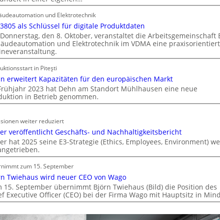
d
e
udeautomation und Elektrotechnik
r
 3805 als Schlüssel für digitale Produktdaten
E
Donnerstag, den 8. Oktober, veranstaltet die Arbeitsgemeinschaft
l
äudeautomation und Elektrotechnik im VDMA eine praxisorientier
ineveranstaltung.
e
k
uktionsstart in Piteşti
t
n erweitert Kapazitäten für den europäischen Markt
r
Frühjahr 2023 hat Dehn am Standort Mühlhausen eine neue
o
duktion in Betrieb genommen.
m
o
sionen weiter reduziert
b
er veröffentlicht Geschäfts- und Nachhaltigkeitsbericht
i
er hat 2025 seine E3-Strategie (Ethics, Employees, Environment) we
l
angetrieben.
i
t
rnimmt zum 15. September
ä
rn Twiehaus wird neuer CEO von Wago
t
 15. September übernimmt Björn Twiehaus (Bild) die Position des
ef Executive Officer (CEO) bei der Firma Wago mit Hauptsitz in Min
i
n
d