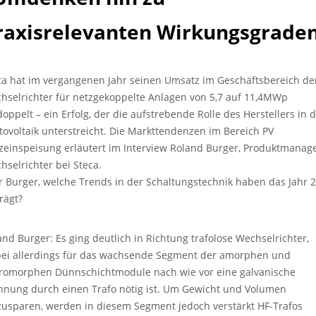
raxisrelevanten Wirkungsgrade
ca hat im vergangenen Jahr seinen Umsatz im Geschäftsbereich de
hselrichter für netzgekoppelte Anlagen von 5,7 auf 11,4MWp
doppelt – ein Erfolg, der die aufstrebende Rolle des Herstellers in 
tovoltaik unterstreicht. Die Markttendenzen im Bereich PV
zeinspeisung erläutert im Interview Roland Burger, Produktmanag
hselrichter bei Steca.
r Burger, welche Trends in der Schaltungstechnik haben das Jahr 
rägt?
and Burger: Es ging deutlich in Richtung trafolose Wechselrichter,
ei allerdings für das wachsende Segment der amorphen und
romorphen Dünnschichtmodule nach wie vor eine galvanische
nnung durch einen Trafo nötig ist. Um Gewicht und Volumen
zusparen, werden in diesem Segment jedoch verstärkt HF-Trafos