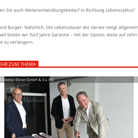
en Sie auch Weiterentwicklungsbedarf in Richtung Lebenszyklus?
and Burger: Natürlich. Die Lebensdauer der Geräte steigt allgemei
uell bieten wir fünf Jahre Garantie – mit der Option, diese auf zehn
re zu verlängern.
EHR ZUM THEMA
d: Stiebel Eltron GmbH & Co. KG