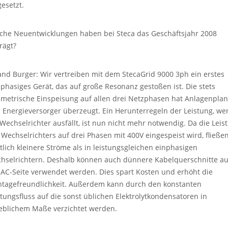
gesetzt.
che Neuentwicklungen haben bei Steca das Geschäftsjahr 2008
rägt?
and Burger: Wir vertreiben mit dem StecaGrid 9000 3ph ein erstes
iphasiges Gerät, das auf große Resonanz gestoßen ist. Die stets
metrische Einspeisung auf allen drei Netzphasen hat Anlagenplan
 Energieversorger überzeugt. Ein Herunterregeln der Leistung, we
 Wechselrichter ausfällt, ist nun nicht mehr notwendig. Da die Leis
 Wechselrichters auf drei Phasen mit 400V eingespeist wird, fließe
tlich kleinere Ströme als in leistungsgleichen einphasigen
hselrichtern. Deshalb können auch dünnere Kabelquerschnitte au
 AC-Seite verwendet werden. Dies spart Kosten und erhöht die
tagefreundlichkeit. Außerdem kann durch den konstanten
stungsfluss auf die sonst üblichen Elektrolytkondensatoren in
eblichem Maße verzichtet werden.