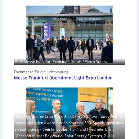
Bild: Messe Frankfurt Exhibition GmbH / Pietro Sutera
Fachmesse für die Lichtplanung
Messe Frankfurt übernimmt Light Expo London
Marc Guirguirian (2.v.r.) und Arndt Freytag (1.v.r.) von Socomec
überreichen den Award fürden Kauf des 500. Speicherprojektes
an Edith Kemp (RheinlandSolar, 1.v.l.) und Friedhelm Enslin
(Geschäftsführer BayWa r.e. Solar Energy Systems, 2. v.l.) –