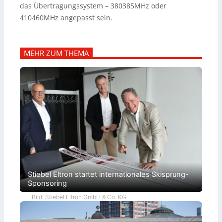
das Übertragungssystem – 380385MHz oder
410460MHz angepasst sein.
MEHR ZUM THEMA
Stiebel Eltron startet internationales Skisprung-
Sponsoring
Bild: Stiebel Eltron GmbH & Co. KG