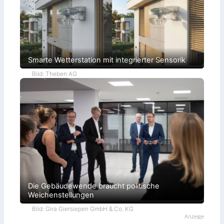
Smarte Wetterstation mit integrierter Sensorik
Bild: Theben AG
Die Gebäudewende braucht politische
Weichenstellungen
Bild: Gira Giersiepen GmbH & Co. KG
Anzeige