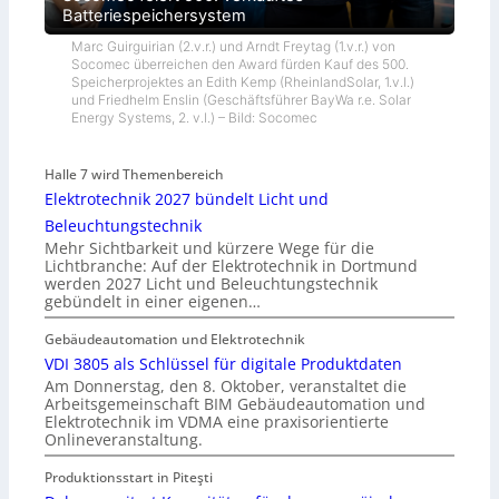
Batteriespeichersystem
Marc Guirguirian (2.v.r.) und Arndt Freytag (1.v.r.) von
Socomec überreichen den Award fürden Kauf des 500.
Speicherprojektes an Edith Kemp (RheinlandSolar, 1.v.l.)
und Friedhelm Enslin (Geschäftsführer BayWa r.e. Solar
Energy Systems, 2. v.l.) – Bild: Socomec
Halle 7 wird Themenbereich
Elektrotechnik 2027 bündelt Licht und
Beleuchtungstechnik
Mehr Sichtbarkeit und kürzere Wege für die
Lichtbranche: Auf der Elektrotechnik in Dortmund
werden 2027 Licht und Beleuchtungstechnik
gebündelt in einer eigenen…
Gebäudeautomation und Elektrotechnik
VDI 3805 als Schlüssel für digitale Produktdaten
Am Donnerstag, den 8. Oktober, veranstaltet die
Arbeitsgemeinschaft BIM Gebäudeautomation und
Elektrotechnik im VDMA eine praxisorientierte
Onlineveranstaltung.
Produktionsstart in Piteşti