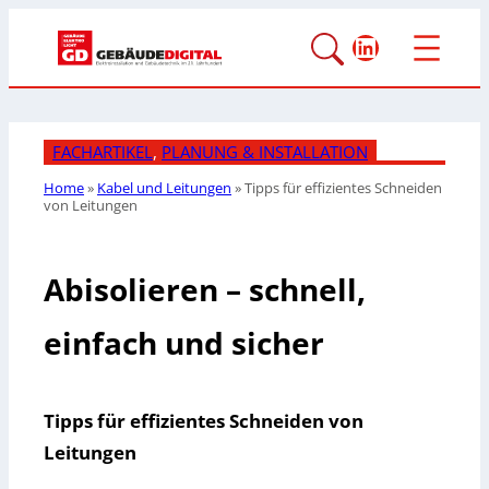
LinkedIn
FACHARTIKEL
, 
PLANUNG & INSTALLATION
Home
»
Kabel und Leitungen
»
Tipps für effizientes Schneiden
von Leitungen
Abisolieren – schnell,
einfach und sicher
Tipps für effizientes Schneiden von
Leitungen