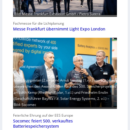
Bild: Messe Frankfurt Exhibition GmbH / Pietro Sutera
Fachmesse für die Lichtplanung
Messe Frankfurt übernimmt Light Expo London
Marc Guirguirian (2.v.r.) und Arndt Freytag (1.v.r.) von Socomec
überreichen den Award fürden Kauf des 500. Speicherprojektes
an Edith Kemp (RheinlandSolar, 1.v.l.) und Friedhelm Enslin
(Geschäftsführer BayWa r.e. Solar Energy Systems, 2. v.l.) –
Bild: Socomec
Feierliche Ehrung auf der EES Europe
Socomec feiert 500. verkauftes
Batteriespeichersystem