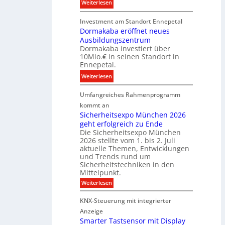
:
Weiterlesen
s
u
D
t
r
Investment am Standort Ennepetal
i
i
e
Dormakaba eröffnet neues
g
t
i
Ausbildungszentrum
i
i
Dormakaba investiert über
g
t
o
10Mio.€ in seinen Standort in
e
a
n
Ennepetal.
n
l
s
:
Weiterlesen
e
e
p
D
n
B
a
Umfangreiches Rahmenprogramm
o
M
r
r
r
kommt an
a
a
t
m
Sicherheitsexpo München 2026
r
n
n
geht erfolgreich zu Ende
a
k
d
e
Die Sicherheitsexpo München
k
e
f
r
2026 stellte vom 1. bis 2. Juli
a
r
aktuelle Themen, Entwicklungen
b
b
ü
und Trends rund um
e
a
Sicherheitstechniken in den
h
i
e
Mittelpunkt.
e
M
r
:
Weiterlesen
s
D
S
ö
t
T
i
f
KNX-Steuerung mit integrierter
e
c
T
f
h
Anzeige
r
e
e
n
Smarter Tastsensor mit Display
k
r
c