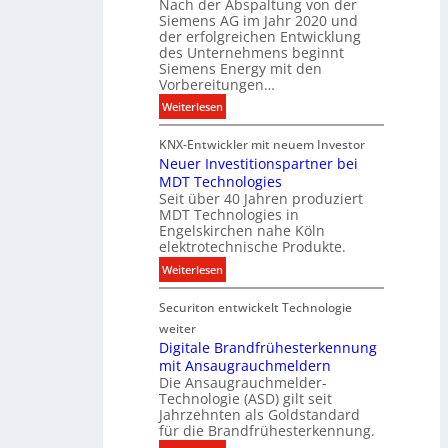
Nach der Abspaltung von der
l
t
Siemens AG im Jahr 2020 und
e
a
der erfolgreichen Entwicklung
u
des Unternehmens beginnt
l
c
Siemens Energy mit den
e
h
Vorbereitungen…
P
t
:
Weiterlesen
r
u
S
o
n
KNX-Entwickler mit neuem Investor
i
d
g
Neuer Investitionspartner bei
e
u
s
MDT Technologies
m
k
t
Seit über 40 Jahren produziert
e
t
MDT Technologies in
e
n
d
Engelskirchen nahe Köln
c
s
a
elektrotechnische Produkte.
h
E
t
:
Weiterlesen
n
n
e
N
i
e
n
Securiton entwickelt Technologie
e
k
r
u
weiter
g
e
Digitale Brandfrühesterkennung
y
mit Ansaugrauchmeldern
r
w
Die Ansaugrauchmelder-
I
i
Technologie (ASD) gilt seit
n
r
Jahrzehnten als Goldstandard
v
für die Brandfrühesterkennung.
d
e
z