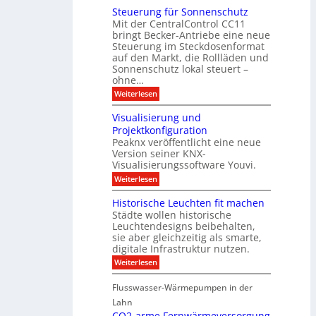
d
l
ä
o
i
m
Steuerung für Sonnenschutz
e
a
u
d
c
Mit der CentralControl CC11
y
d
u
r
h
bringt Becker-Antriebe eine neue
e
l
z
n
Steuerung im Steckdosenformat
:
a
u
D
auf den Markt, die Rollläden und
r
E
a
e
Sonnenschutz lokal steuert –
n
t
r
d
ohne…
e
C
e
:
Weiterlesen
n
o
S
a
n
t
n
t
Visualisierung und
e
a
r
Projektkonfiguration
u
l
o
Peaknx veröffentlicht eine neue
e
y
l
Version seiner KNX-
r
s
l
u
Visualisierungssoftware Youvi.
e
e
n
d
r
:
Weiterlesen
g
i
m
V
f
r
i
i
Historische Leuchten fit machen
ü
e
t
s
r
Städte wollen historische
k
K
u
S
t
N
Leuchtendesigns beibehalten,
a
o
i
X
sie aber gleichzeitig als smarte,
l
n
n
-
digitale Infrastruktur nutzen.
i
n
d
I
s
e
:
Weiterlesen
e
n
i
n
H
r
t
e
s
i
I
e
r
Flusswasser-Wärmepumpen in der
c
s
n
g
u
h
t
Lahn
f
r
n
u
o
r
a
CO2-arme Fernwärmeversorgung