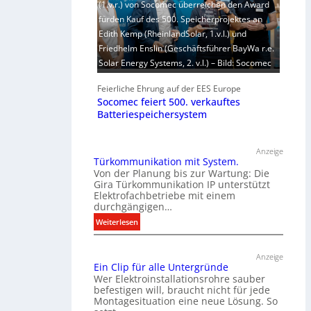
(1.v.r.) von Socomec überreichen den Award
fürden Kauf des 500. Speicherprojektes an
Edith Kemp (RheinlandSolar, 1.v.l.) und
Friedhelm Enslin (Geschäftsführer BayWa r.e.
Solar Energy Systems, 2. v.l.) – Bild: Socomec
Feierliche Ehrung auf der EES Europe
Socomec feiert 500. verkauftes
Batteriespeichersystem
Anzeige
Türkommunikation mit System.
Von der Planung bis zur Wartung: Die
Gira Türkommunikation IP unterstützt
Elektrofachbetriebe mit einem
durchgängigen…
:
Weiterlesen
T
ü
Anzeige
r
Ein Clip für alle Untergründe
k
Wer Elektroinstallationsrohre sauber
o
befestigen will, braucht nicht für jede
Montagesituation eine neue Lösung. So
m