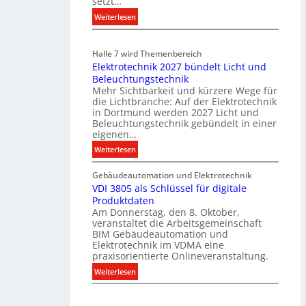
setzt…
m
u
:
Weiterlesen
n
E
i
i
Halle 7 wird Themenbereich
k
n
Elektrotechnik 2027 bündelt Licht und
a
C
Beleuchtungstechnik
t
l
Mehr Sichtbarkeit und kürzere Wege für
i
i
die Lichtbranche: Auf der Elektrotechnik
o
p
in Dortmund werden 2027 Licht und
n
f
Beleuchtungstechnik gebündelt in einer
m
eigenen…
ü
i
r
:
Weiterlesen
t
a
E
S
l
Gebäudeautomation und Elektrotechnik
l
y
l
VDI 3805 als Schlüssel für digitale
e
s
e
Produktdaten
k
t
U
Am Donnerstag, den 8. Oktober,
t
veranstaltet die Arbeitsgemeinschaft
e
n
r
BIM Gebäudeautomation und
m
t
o
Elektrotechnik im VDMA eine
.
e
t
praxisorientierte Onlineveranstaltung.
r
e
:
Weiterlesen
g
c
V
r
h
D
ü
n