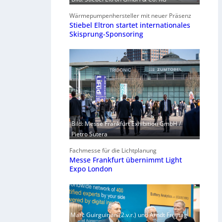
Wärmepumpenhersteller mit neuer Präsenz
Stiebel Eltron startet internationales
Skisprung-Sponsoring
Bild: Messe Frankfurt Exhibition GmbH /
Pietro Sutera
Fachmesse für die Lichtplanung
Messe Frankfurt übernimmt Light
Expo London
Marc Guirguirian (2.v.r.) und Arndt Freytag