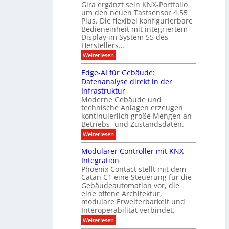
e
Gira ergänzt sein KNX-Portfolio
e
h
h
um den neuen Tastsensor 4.55
t
e
n
n
Plus. Die flexibel konfigurierbare
i
n
n
Bedieneinheit mit integriertem
t
o
e
s
u
Display im System 55 des
l
u
e
Herstellers…
n
o
x
e
g
:
Weiterlesen
p
g
s
S
o
m
i
m
M
A
Edge-AI für Gebäude:
i
a
e
ü
Datenanalyse direkt in der
u
r
t
n
s
Infrastruktur
t
s
c
A
e
Moderne Gebäude und
h
b
n
r
e
technische Anlagen erzeugen
i
T
s
n
kontinuierlich große Mengen an
a
l
2
a
Betriebs- und Zustandsdaten.
s
0
d
u
t
:
Weiterlesen
2
u
s
E
g
6
e
d
n
g
Modularer Controller mit KNX-
r
n
g
e
g
Integration
a
s
e
h
Phoenix Contact stellt mit dem
s
o
-
t
u
r
Catan C1 eine Steuerung für die
A
z
e
c
m
I
Gebäudeautomation vor, die
r
e
h
i
f
f
eine offene Architektur,
n
t
ü
o
m
modulare Erweiterbarkeit und
D
r
l
t
Interoperabilität verbindet.
e
i
G
g
r
s
e
:
l
Weiterlesen
r
p
u
b
M
e