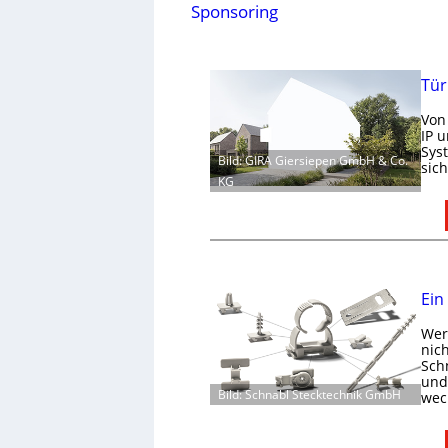
Sponsoring
Tür
Von
IP 
Sys
Bild: GIRA Giersiepen GmbH & Co.
sic
KG
Ein
Wer 
nic
Schn
und 
Bild: Schnabl Stecktechnik GmbH
wec