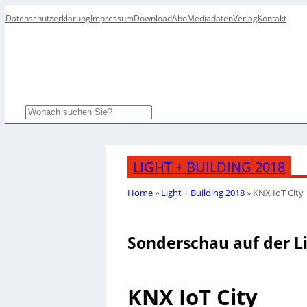
Datenschutzerklärung
Impressum
Download
Abo
Mediadaten
Verlag
Kontakt
Search
LIGHT + BUILDING 2018
Home
»
Light + Building 2018
»
KNX IoT City
Sonderschau auf der Li
KNX IoT City