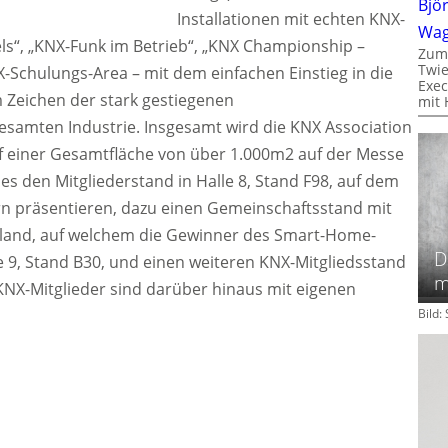
Bjö
Installationen mit echten KNX-
Wa
s“, „KNX-Funk im Betrieb“, „KNX Championship –
Zum
Twie
Schulungs-Area – mit dem einfachen Einstieg in die
Exec
m Zeichen der stark gestiegenen
mit 
esamten Industrie. Insgesamt wird die KNX Association
uf einer Gesamtfläche von über 1.000m2 auf der Messe
 es den Mitgliederstand in Halle 8, Stand F98, auf dem
rn präsentieren, dazu einen Gemeinschaftsstand mit
hland, auf welchem die Gewinner des Smart-Home-
D
e 9, Stand B30, und einen weiteren KNX-Mitgliedsstand
m
 KNX-Mitglieder sind darüber hinaus mit eigenen
Bild