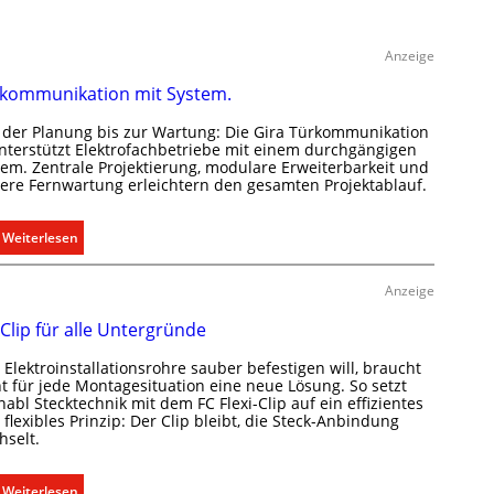
Anzeige
kommunikation mit System.
 der Planung bis zur Wartung: Die Gira Türkommunikation
unterstützt Elektrofachbetriebe mit einem durchgängigen
tem. Zentrale Projektierung, modulare Erweiterbarkeit und
here Fernwartung erleichtern den gesamten Projektablauf.
:
Weiterlesen
T
ü
Anzeige
r
 Clip für alle Untergründe
k
o
Elektroinstallationsrohre sauber befestigen will, braucht
m
ht für jede Montagesituation eine neue Lösung. So setzt
m
abl Stecktechnik mit dem FC Flexi-Clip auf ein effizientes
flexibles Prinzip: Der Clip bleibt, die Steck-Anbindung
u
hselt.
n
i
:
Weiterlesen
k