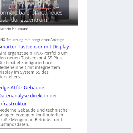
ormakaba eröffnet neues
usbildungszentrum
: Kathrin Heumann
KNX-Steuerung mit integrierter Anzeige
Smarter Tastsensor mit Display
Gira ergänzt sein KNX-Portfolio um
den neuen Tastsensor 4.55 Plus.
Die flexibel konfigurierbare
Bedieneinheit mit integriertem
Display im System 55 des
Herstellers…
Edge-AI für Gebäude:
Datenanalyse direkt in der
Infrastruktur
Moderne Gebäude und technische
Anlagen erzeugen kontinuierlich
große Mengen an Betriebs- und
Zustandsdaten.