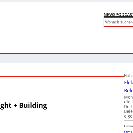
NEWS
PODCAS
Search
Hall
Ele
Bel
Mehr
die 
ght + Building
Dor
Bele
eig
Gebä
VDI 