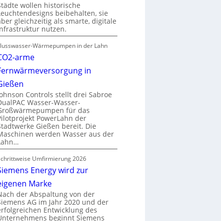
Städte wollen historische
Leuchtendesigns beibehalten, sie
aber gleichzeitig als smarte, digitale
Infrastruktur nutzen.
Flusswasser-Wärmepumpen in der Lahn
CO2-arme
Fernwärmeversorgung in
Gießen
Johnson Controls stellt drei Sabroe
DualPAC Wasser-Wasser-
Großwärmepumpen für das
Pilotprojekt PowerLahn der
Stadtwerke Gießen bereit. Die
Maschinen werden Wasser aus der
Lahn…
Schrittweise Umfirmierung 2026
Siemens Energy wird zur
eigenen Marke
Nach der Abspaltung von der
Siemens AG im Jahr 2020 und der
erfolgreichen Entwicklung des
Unternehmens beginnt Siemens