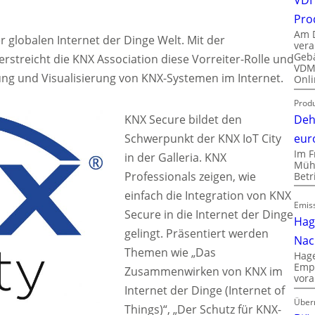
Pro
Am D
r globalen Internet der Dinge Welt. Mit der
vera
Gebä
rstreicht die KNX Association diese Vorreiter-Rolle und
VDMA
ng und Visualisierung von KNX-Systemen im Internet.
Onli
Produ
Deh
KNX Secure bildet den
eur
Schwerpunkt der KNX IoT City
Im F
in der Galleria. KNX
Mühl
Professionals zeigen, wie
Bet
einfach die Integration von KNX
Emiss
Secure in die Internet der Dinge
Hag
gelingt. Präsentiert werden
Nac
Themen wie „Das
Hage
Empl
Zusammenwirken von KNX im
vora
Internet der Dinge (Internet of
Über
Things)“, „Der Schutz für KNX-