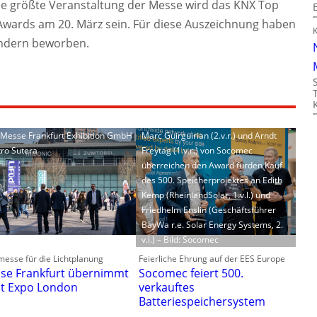
die größte Veranstaltung der Messe wird das KNX Top
Awards am 20. März sein. Für diese Auszeichnung haben
ändern beworben.
: Messe Frankfurt Exhibition GmbH
Marc Guirguirian (2.v.r.) und Arndt
tro Sutera
Freytag (1.v.r.) von Socomec
überreichen den Award fürden Kauf
des 500. Speicherprojektes an Edith
Kemp (RheinlandSolar, 1.v.l.) und
Friedhelm Enslin (Geschäftsführer
BayWa r.e. Solar Energy Systems, 2.
v.l.) – Bild: Socomec
esse für die Lichtplanung
Feierliche Ehrung auf der EES Europe
se Frankfurt übernimmt
Socomec feiert 500.
ht Expo London
verkauftes
Batteriespeichersystem