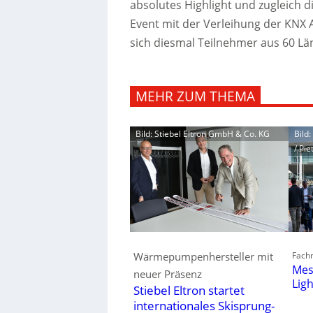
absolutes Highlight und zugleich 
Event mit der Verleihung der KNX 
sich diesmal Teilnehmer aus 60 L
MEHR ZUM THEMA
Bild: Stiebel Eltron GmbH & Co. KG
Bild
/ Pie
Fachm
Wärmepumpenhersteller mit
Mes
neuer Präsenz
Lig
Stiebel Eltron startet
internationales Skisprung-