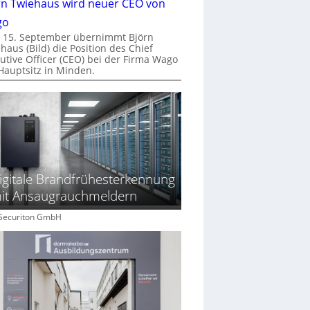
rn Twiehaus wird neuer CEO von
go
 15. September übernimmt Björn
haus (Bild) die Position des Chief
utive Officer (CEO) bei der Firma Wago
Hauptsitz in Minden.
igitale Brandfrühesterkennung
it Ansaugrauchmeldern
: Securiton GmbH