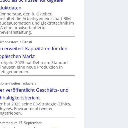
duktdaten
onnerstag, den 8. Oktober,
nstaltet die Arbeitsgemeinschaft BIM
udeautomation und Elektrotechnik im
 eine praxisorientierte
neveranstaltung.
ktionsstart in Piteşti
n erweitert Kapazitäten für den
opäischen Markt
rühjahr 2023 hat Dehn am Standort
hausen eine neue Produktion in
rieb genommen.
ionen weiter reduziert
er veröffentlicht Geschäfts- und
hhaltigkeitsbericht
r hat 2025 seine E3-Strategie (Ethics,
oyees, Environment) weiter
ngetrieben.
nimmt zum 15. September