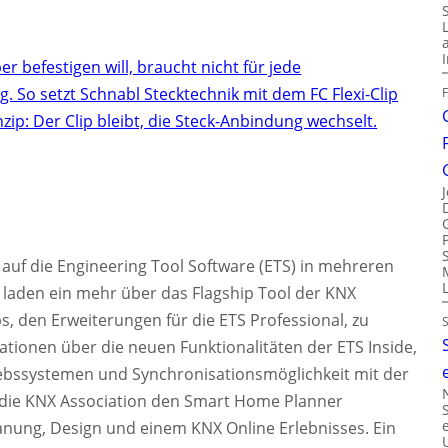
r befestigen will, braucht nicht für jede
 So setzt Schnabl Stecktechnik mit dem FC Flexi-Clip
inzip: Der Clip bleibt, die Steck-Anbindung wechselt.
 auf die Engineering Tool Software (ETS) in mehreren
e laden ein mehr über das Flagship Tool der KNX
s, den Erweiterungen für die ETS Professional, zu
tionen über die neuen Funktionalitäten der ETS Inside,
iebssystemen und Synchronisationsmöglichkeit mit der
d die KNX Association den Smart Home Planner
lanung, Design und einem KNX Online Erlebnisses. Ein