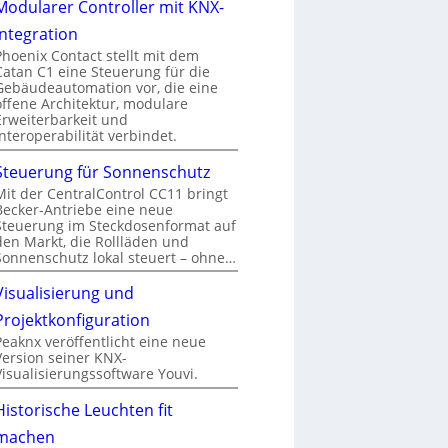
Modularer Controller mit KNX-
Integration
Phoenix Contact stellt mit dem
Catan C1 eine Steuerung für die
Gebäudeautomation vor, die eine
offene Architektur, modulare
Erweiterbarkeit und
Interoperabilität verbindet.
Steuerung für Sonnenschutz
Mit der CentralControl CC11 bringt
Becker-Antriebe eine neue
Steuerung im Steckdosenformat auf
den Markt, die Rollläden und
Sonnenschutz lokal steuert – ohne…
Visualisierung und
Projektkonfiguration
Peaknx veröffentlicht eine neue
Version seiner KNX-
Visualisierungssoftware Youvi.
Historische Leuchten fit
machen