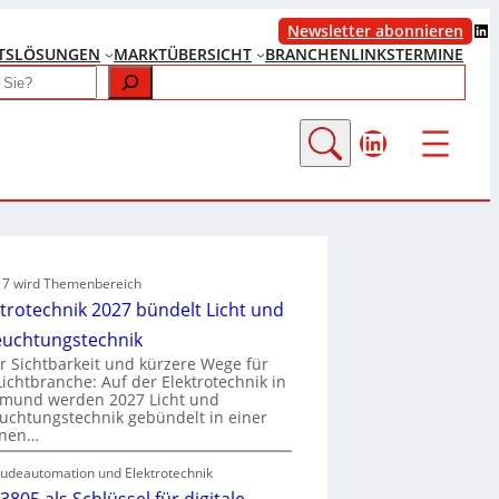
LinkedIn
Newsletter abonnieren
TS
LÖSUNGEN
MARKTÜBERSICHT
BRANCHENLINKS
TERMINE
LinkedIn
e 7 wird Themenbereich
ktrotechnik 2027 bündelt Licht und
euchtungstechnik
 Sichtbarkeit und kürzere Wege für
Lichtbranche: Auf der Elektrotechnik in
tmund werden 2027 Licht und
uchtungstechnik gebündelt in einer
enen…
udeautomation und Elektrotechnik
3805 als Schlüssel für digitale