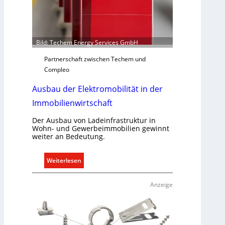
r
e
c
h
Bild: Techem Energy Services GmbH
t
Partnerschaft zwischen Techem und
e
Compleo
r
f
Ausbau der Elektromobilität in der
a
Immobilienwirtschaft
s
s
Der Ausbau von Ladeinfrastruktur in
e
Wohn- und Gewerbeimmobilien gewinnt
n
weiter an Bedeutung.
u
n
:
Weiterlesen
d
A
r
u
Anzeige
e
s
g
b
e
a
l
u