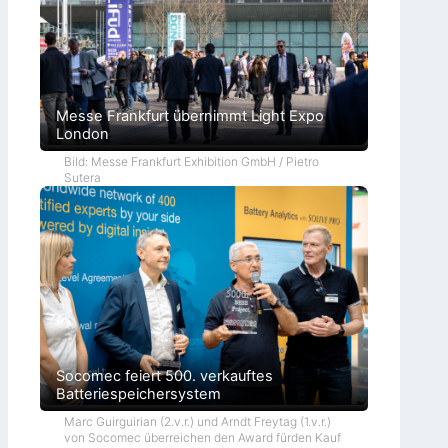
Messe Frankfurt übernimmt Light Expo
London
Bild: Messe Frankfurt Exhibition GmbH / Pietro
Sutera
Socomec feiert 500. verkauftes
Batteriespeichersystem
Marc Guirguirian (2.v.r.) und Arndt Freytag (1.v.r.)
von Socomec überreichen den Award fürden Kauf