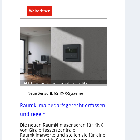
:
Weiterlesen
T
ü
r
k
o
m
m
u
n
i
k
Bild: Gira Giersiepen GmbH & Co. KG
a
Neue Sensorik für KNX-Systeme
t
i
Raumklima bedarfsgerecht erfassen
o
und regeln
n
m
Die neuen Raumklimasensoren für KNX
i
von Gira erfassen zentrale
Raumklimawerte und stellen sie für eine
t
bedarfsgerechte Steuerung und