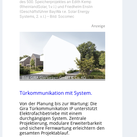
des 500. Speicherprojektes an Edith Kemp
(RheinlandSolar, 1.v.l.) und Friedhelm Enslin
(Geschäftsführer BayWa r.e. Solar Energy
Systems, 2. v.l.) – Bild: Socomec
Anzeige
Bild: GIRA Giersiepen GmbH & Co. KG
Türkommunikation mit System.
Von der Planung bis zur Wartung: Die
Gira Türkommunikation IP unterstützt
Elektrofachbetriebe mit einem
durchgängigen System. Zentrale
Projektierung, modulare Erweiterbarkeit
und sichere Fernwartung erleichtern den
gesamten Projektablauf.