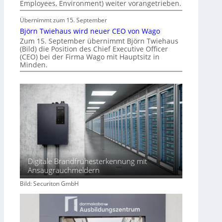
f
Employees, Environment) weiter vorangetrieben.
t
Übernimmt zum 15. September
Björn Twiehaus wird neuer CEO von Wago
Zum 15. September übernimmt Björn Twiehaus
(Bild) die Position des Chief Executive Officer
(CEO) bei der Firma Wago mit Hauptsitz in
Minden.
Digitale Brandfrühesterkennung mit
Ansaugrauchmeldern
Bild: Securiton GmbH