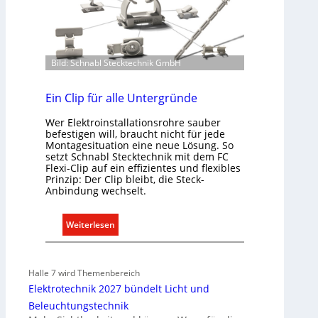
n
d
e
r
E
Bild: Schnabl Stecktechnik GmbH
l
e
Ein Clip für alle Untergründe
k
t
Wer Elektroinstallationsrohre sauber
r
befestigen will, braucht nicht für jede
Montagesituation eine neue Lösung. So
o
setzt Schnabl Stecktechnik mit dem FC
m
Flexi-Clip auf ein effizientes und flexibles
o
Prinzip: Der Clip bleibt, die Steck-
Anbindung wechselt.
b
i
l
:
Weiterlesen
i
E
t
i
ä
n
Halle 7 wird Themenbereich
t
C
Elektrotechnik 2027 bündelt Licht und
i
l
Beleuchtungstechnik
n
i