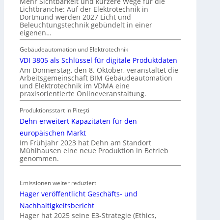
Mehr Sichtbarkeit und kürzere Wege für die
d
p
Lichtbranche: Auf der Elektrotechnik in
e
Dortmund werden 2027 Licht und
f
Beleuchtungstechnik gebündelt in einer
r
ü
eigenen…
I
r
m
a
Gebäudeautomation und Elektrotechnik
m
l
VDI 3805 als Schlüssel für digitale Produktdaten
o
l
Am Donnerstag, den 8. Oktober, veranstaltet die
b
Arbeitsgemeinschaft BIM Gebäudeautomation
e
und Elektrotechnik im VDMA eine
i
U
praxisorientierte Onlineveranstaltung.
l
n
i
Produktionsstart in Piteşti
t
e
Dehn erweitert Kapazitäten für den
e
n
r
europäischen Markt
w
g
Im Frühjahr 2023 hat Dehn am Standort
i
Mühlhausen eine neue Produktion in Betrieb
r
genommen.
r
ü
t
n
s
d
Emissionen weiter reduziert
c
e
Hager veröffentlicht Geschäfts- und
h
Nachhaltigkeitsbericht
a
Hager hat 2025 seine E3-Strategie (Ethics,