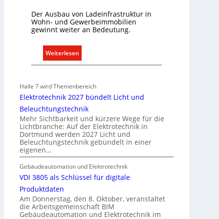
s
t
Der Ausbau von Ladeinfrastruktur in
Wohn- und Gewerbeimmobilien
e
gewinnt weiter an Bedeutung.
m
.
:
Weiterlesen
A
u
s
Halle 7 wird Themenbereich
b
Elektrotechnik 2027 bündelt Licht und
a
Beleuchtungstechnik
u
Mehr Sichtbarkeit und kürzere Wege für die
d
Lichtbranche: Auf der Elektrotechnik in
Dortmund werden 2027 Licht und
e
Beleuchtungstechnik gebündelt in einer
r
eigenen…
E
l
Gebäudeautomation und Elektrotechnik
e
VDI 3805 als Schlüssel für digitale
k
Produktdaten
t
Am Donnerstag, den 8. Oktober, veranstaltet
die Arbeitsgemeinschaft BIM
r
Gebäudeautomation und Elektrotechnik im
o