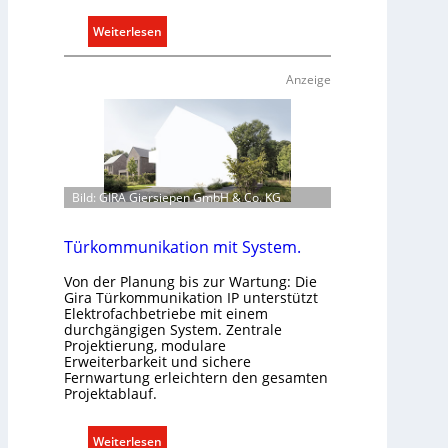
e
:
Weiterlesen
r
E
e
i
c
Anzeige
n
h
C
t
l
e
i
r
p
f
Bild: GIRA Giersiepen GmbH & Co. KG
f
a
ü
s
r
Türkommunikation mit System.
s
a
e
Von der Planung bis zur Wartung: Die
l
n
Gira Türkommunikation IP unterstützt
l
u
Elektrofachbetriebe mit einem
e
durchgängigen System. Zentrale
n
Projektierung, modulare
U
d
Erweiterbarkeit und sichere
n
r
Fernwartung erleichtern den gesamten
t
e
Projektablauf.
e
g
r
e
:
Weiterlesen