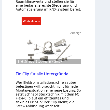
Raumklimawerte und stellen sie für
eine bedarfsgerechte Steuerung und
Automatisierung im KNX-System bereit.
:
Weiterlesen
R
a
Anzeige
u
m
k
l
i
Bild: Schnabl Stecktechnik GmbH
m
a
b
Ein Clip für alle Untergründe
e
Wer Elektroinstallationsrohre sauber
d
befestigen will, braucht nicht für jede
a
Montagesituation eine neue Lösung. So
r
setzt Schnabl Stecktechnik mit dem FC
Flexi-Clip auf ein effizientes und
f
flexibles Prinzip: Der Clip bleibt, die
s
Steck-Anbindung wechselt.
g