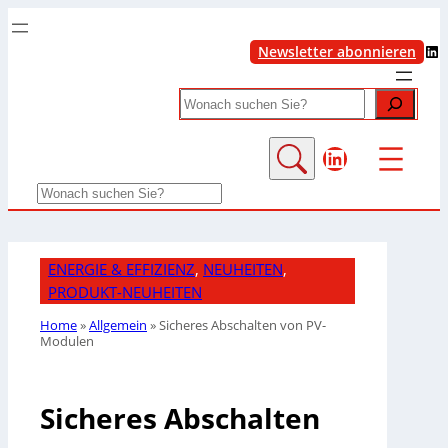
LinkedIn
Newsletter abonnieren
Search
LinkedIn
Search
ENERGIE & EFFIZIENZ
, 
NEUHEITEN
, 
PRODUKT-NEUHEITEN
Home
»
Allgemein
»
Sicheres Abschalten von PV-
Modulen
Sicheres Abschalten