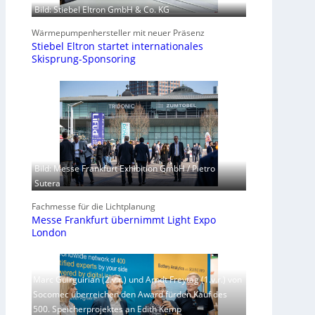
Bild: Stiebel Eltron GmbH & Co. KG
Wärmepumpenhersteller mit neuer Präsenz
Stiebel Eltron startet internationales
Skisprung-Sponsoring
Bild: Messe Frankfurt Exhibition GmbH / Pietro
Sutera
Fachmesse für die Lichtplanung
Messe Frankfurt übernimmt Light Expo
London
Marc Guirguirian (2.v.r.) und Arndt Freytag (1.v.r.) von
Socomec überreichen den Award fürden Kauf des
500. Speicherprojektes an Edith Kemp