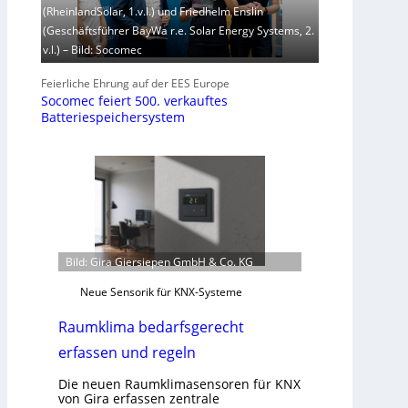
(RheinlandSolar, 1.v.l.) und Friedhelm Enslin
(Geschäftsführer BayWa r.e. Solar Energy Systems, 2.
v.l.) – Bild: Socomec
Feierliche Ehrung auf der EES Europe
Socomec feiert 500. verkauftes
Batteriespeichersystem
Bild: Gira Giersiepen GmbH & Co. KG
Neue Sensorik für KNX-Systeme
Raumklima bedarfsgerecht
erfassen und regeln
Die neuen Raumklimasensoren für KNX
von Gira erfassen zentrale