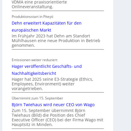
VDMA eine praxisorientierte
m
Onlineveranstaltung.
o
Produktionsstart in Piteşti
b
Dehn erweitert Kapazitäten für den
i
l
europäischen Markt
Im Frühjahr 2023 hat Dehn am Standort
i
Mühlhausen eine neue Produktion in Betrieb
t
genommen.
ä
t
Emissionen weiter reduziert
i
Hager veröffentlicht Geschäfts- und
n
d
Nachhaltigkeitsbericht
e
Hager hat 2025 seine E3-Strategie (Ethics,
Employees, Environment) weiter
r
vorangetrieben.
I
m
Übernimmt zum 15. September
m
Björn Twiehaus wird neuer CEO von Wago
o
Zum 15. September übernimmt Björn
Twiehaus (Bild) die Position des Chief
b
Executive Officer (CEO) bei der Firma Wago mit
i
Hauptsitz in Minden.
l