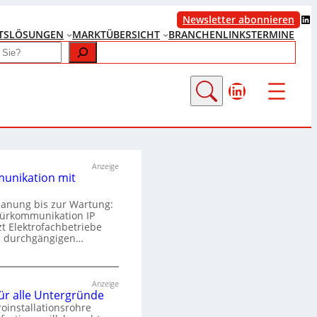
LinkedIn
Newsletter abonnieren
TS
LÖSUNGEN
MARKTÜBERSICHT
BRANCHENLINKS
TERMINE
LinkedIn
Anzeige
unikation mit
lanung bis zur Wartung:
Türkommunikation IP
zt Elektrofachbetriebe
m durchgängigen…
T
ü
Anzeige
für alle Untergründe
r
roinstallationsrohre
k