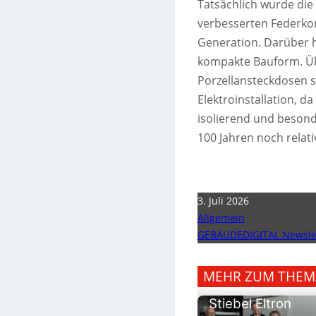
Tatsächlich wurde die
verbesserten Federkon
Generation. Darüber 
kompakte Bauform. Üb
Porzellansteckdosen 
Elektroinstallation, da
isolierend und besonde
100 Jahren noch relativ
3. Juli 2026
Allgemein
GEBÄUDEDIGITAL Newslet
MEHR ZUM THEM
Stiebel Eltron