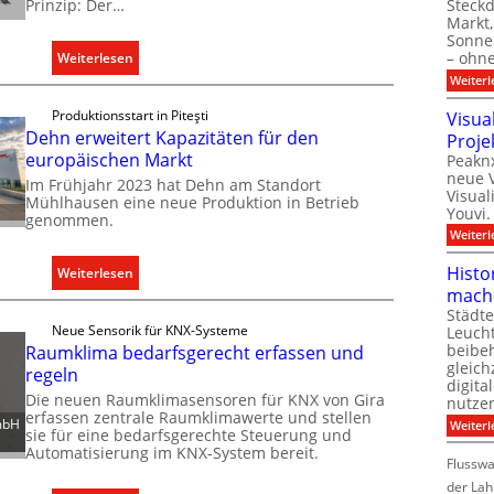
Steck
Prinzip: Der…
Markt,
Sonnen
– ohn
:
Weiterlesen
E
Weiterl
i
Produktionsstart in Piteşti
Visua
n
Dehn erweitert Kapazitäten für den
Proje
C
europäischen Markt
Peaknx
l
neue V
Im Frühjahr 2023 hat Dehn am Standort
Visual
i
Mühlhausen eine neue Produktion in Betrieb
Youvi.
genommen.
p
Weiterl
f
ü
Histo
:
Weiterlesen
r
mach
D
a
Städte
e
Neue Sensorik für KNX-Systeme
Leuch
l
h
beibeh
Raumklima bedarfsgerecht erfassen und
l
n
gleich
regeln
e
digita
e
Die neuen Raumklimasensoren für KNX von Gira
nutze
U
r
erfassen zentrale Raumklimawerte und stellen
mbH
Weiterl
n
sie für eine bedarfsgerechte Steuerung und
w
t
Automatisierung im KNX-System bereit.
e
Flussw
e
i
der Lah