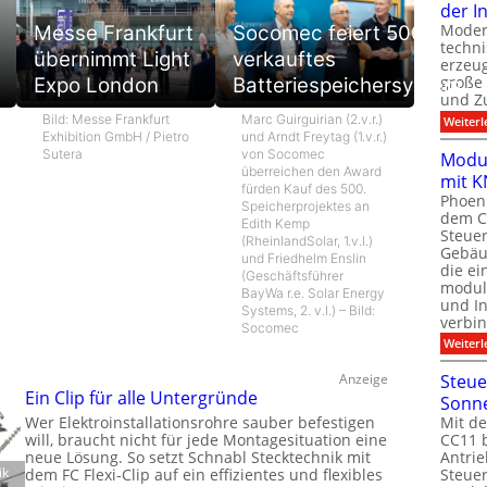
der I
Moder
Messe Frankfurt
Socomec feiert 500.
techn
übernimmt Light
verkauftes
erzeug
große
Expo London
Batteriespeichersystem
und Z
Bild: Messe Frankfurt
Marc Guirguirian (2.v.r.)
Weiterl
Exhibition GmbH / Pietro
und Arndt Freytag (1.v.r.)
Sutera
von Socomec
Modul
überreichen den Award
mit K
fürden Kauf des 500.
Phoeni
Speicherprojektes an
dem C
Edith Kemp
Steuer
(RheinlandSolar, 1.v.l.)
Gebäu
und Friedhelm Enslin
die ei
(Geschäftsführer
modula
BayWa r.e. Solar Energy
und In
Systems, 2. v.l.) – Bild:
verbin
Socomec
Weiterl
Steue
Anzeige
Ein Clip für alle Untergründe
Sonn
Mit de
Wer Elektroinstallationsrohre sauber befestigen
CC11 b
will, braucht nicht für jede Montagesituation eine
Antrie
neue Lösung. So setzt Schnabl Stecktechnik mit
ik
Steue
dem FC Flexi-Clip auf ein effizientes und flexibles