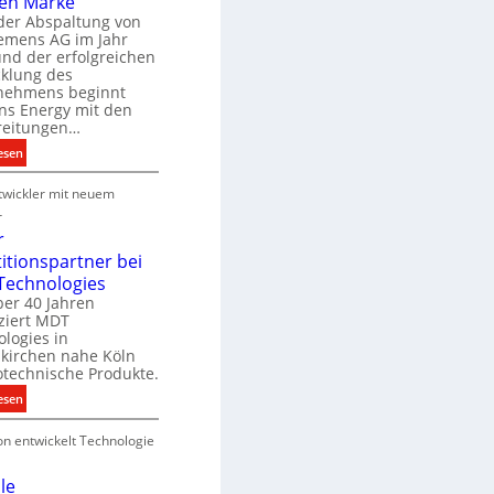
en Marke
B
der Abspaltung von
d
e
iemens AG im Jahr
nd der erfolgreichen
g
cklung des
e
nehmens beginnt
u
ns Energy mit den
c
a
reitungen…
h
:
esen
e
S
u
P
wickler mit neuem
i
n
r
e
r
g
o
m
r
s
d
e
titionspartner bei
u
n
Technologies
e
k
s
ber 40 Jahren
c
ziert MDT
E
h
d
logies in
n
n
skirchen nahe Köln
a
e
otechnische Produkte.
r
k
e
:
esen
g
n
N
y
on entwickelt Technologie
e
w
u
i
e
le
r