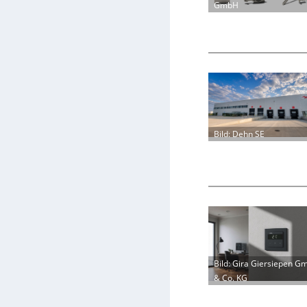
GmbH
Bild: Dehn SE
Bild: Gira Giersiepen G
& Co. KG