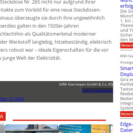
 Steckdose Nr. 265 nicht nur aufgrund ihrer
erfol
takte zum Vorbild für eine neue Steckdosen-
Die Si
Münch
hinaus überzeugte sie durch ihre ungewöhnlich
1. bis 
Theme
erdies galten in den 1920er-Jahren
und T
schlechthin als Qualitätsmerkmal moderner
Sicher
den Mi
 der Werkstoff langlebig, hitzebeständig, elektrisch
Weiterl
rs robust war – ideale Eigenschaften für die vor
KNX-Ste
 junge Welt der Elektrizität.
Anzeig
Smart
Displ
Gira e
Portf
GIRA Giersiepen GmbH & Co. KG
Tastse
Zur Firmenwebsite
flexib
Bedien
ter 23 2026
integr
System
Weiterl
A
Edge-
Daten