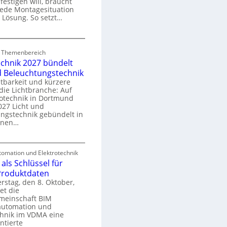
festigen will, braucht
o
 jede Montagesituation
m
 Lösung. So setzt…
m
u
E
n
d Themenbereich
n
k
echnik 2027 bündelt
C
a
d Beleuchtungstechnik
tbarkeit und kürzere
die Lichtbranche: Auf
p
rotechnik in Dortmund
o
27 Licht und
n
ngstechnik gebündelt in
ü
m
enen…
r
a
E
S
omation und Elektrotechnik
y
als Schlüssel für
e
e
s
 Produktdaten
k
U
stag, den 8. Oktober,
n
e
et die
r
m
meinschaft BIM
o
e
utomation und
r
chnik im VDMA eine
e
g
ntierte