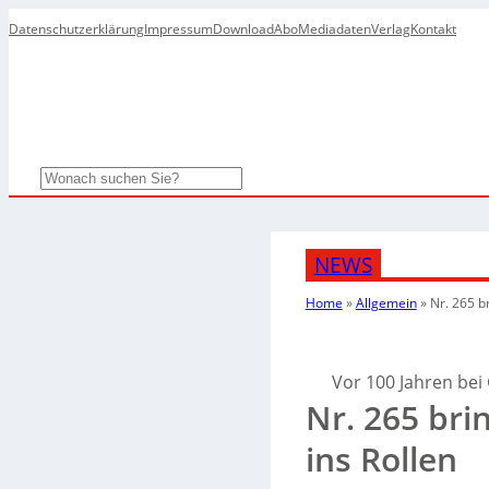
Datenschutzerklärung
Impressum
Download
Abo
Mediadaten
Verlag
Kontakt
Search
NEWS
Home
»
Allgemein
»
Nr. 265 b
Vor 100 Jahren bei 
Nr. 265 bri
ins Rollen