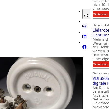
sauber be
nicht für
eine neue
:
Weiterlesen
i
i
Halle 7 wir
Elektrot
Licht un
l
t
Mehr Sich
i
Wege für 
i
der Elekt
werden 20
f
Beleuchtu
einer eig
i
:
Weiterlesen
t
l
Gebäudeaut
l
l
VDI 3805 
digitale
t
Am Donner
t
veranstalt
t
Arbeitsge
.
Gebäudea
t
Elektrote
praxisorie