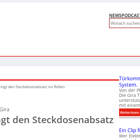
NEWS
PODCAS
Search
Türkomm
System.
ringt den Steckdosenabsatz ins Rollen
Von der P
Die Gira 
unterstüt
mit eine
Gira
:
Weiterlesen
ngt den Steckdosenabsatz
Ein Clip 
Wer Elekt