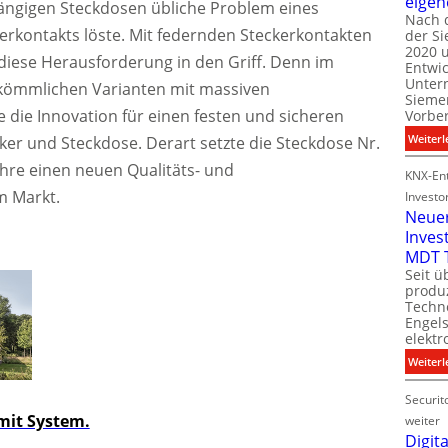
eigen
gängigen Steckdosen übliche Problem eines
Nach 
rkontakts löste. Mit federnden Steckerkontakten
der S
i
2020 u
l
iese Herausforderung in den Griff. Denn im
Entwi
i
Unter
kömmlichen Varianten mit massiven
t
Sieme
 die Innovation für einen festen und sicheren
Vorbe
l
Weiterl
ker und Steckdose. Derart setzte die Steckdose Nr.
t
ahre einen neuen Qualitäts- und
KNX-Ent
m Markt.
Investo
Neue
Inves
t
MDT 
Seit ü
t
produ
Techno
Engel
i
elektr
t
Weiterl
Securit
it System.
weiter
Digita