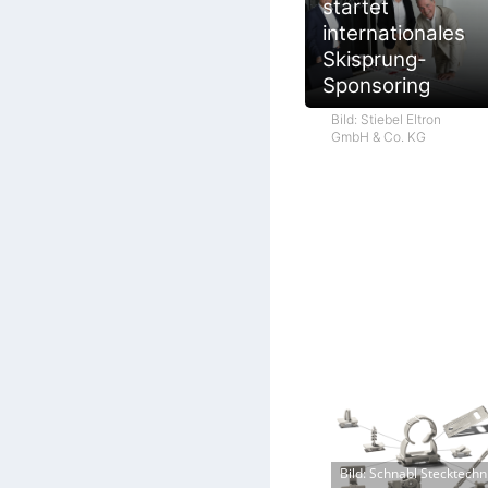
startet
internationales
Skisprung-
Sponsoring
Bild: Stiebel Eltron
GmbH & Co. KG
Bild: Schnabl Stecktechn