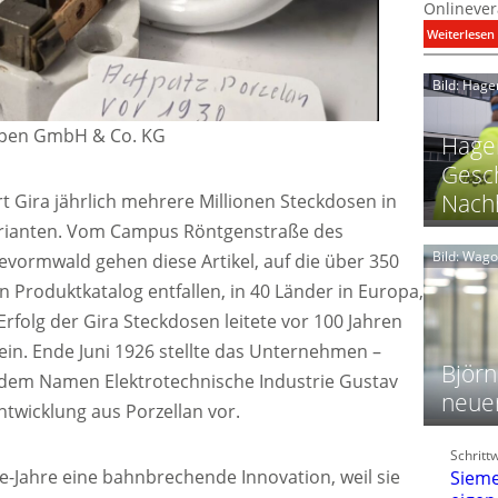
Onlinever
:
Weiterlesen
i
Bild: Hage
I
iepen GmbH & Co. KG
Hager
Gesch
Nachh
t Gira jährlich mehrere Millionen Steckdosen in
l
rianten. Vom Campus Röntgenstraße des
Bild: Wag
ormwald gehen diese Artikel, auf die über 350
n Produktkatalog entfallen, in 40 Länder in Europa,
l
Erfolg der Gira Steckdosen leitete vor 100 Jahren
t
l
ein. Ende Juni 1926 stellte das Unternehmen –
i
Björn
 dem Namen Elektrotechnische Industrie Gustav
neue
ntwicklung aus Porzellan vor.
t
l
Schritt
f
0e-Jahre eine bahnbrechende Innovation, weil sie
Sieme