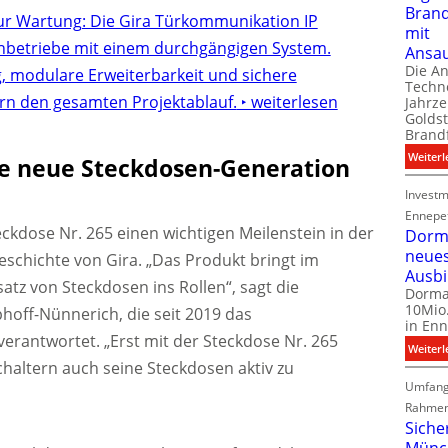
Bran
ur Wartung: Die Gira Türkommunikation IP
mit
chbetriebe mit einem durchgängigen System.
Ansa
Die A
g, modulare Erweiterbarkeit und sichere
Techno
rn den gesamten Projektablauf.
‣ weiterlesen
Jahrze
Goldst
Brand
Weiterl
ine neue Steckdosen-Generation
Investm
Ennepe
ckdose Nr. 265 einen wichtigen Meilenstein in der
Dorma
neue
schichte von Gira. „Das Produkt bringt im
Ausb
z von Steckdosen ins Rollen“, sagt die
Dorma
10Mio.
iphoff-Nünnerich, die seit 2019 das
in Enn
rantwortet. „Erst mit der Steckdose Nr. 265
Weiterl
chaltern auch seine Steckdosen aktiv zu
Umfang
Rahmen
Siche
Münc