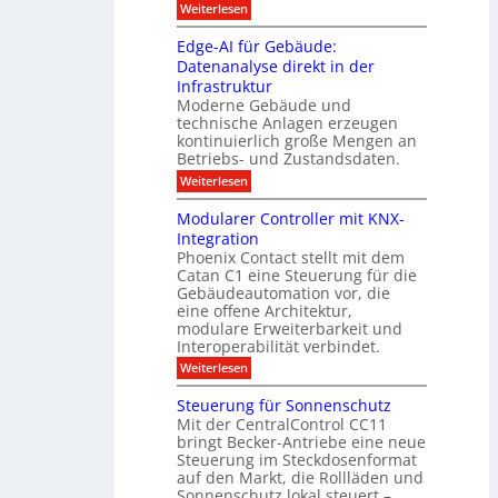
e
g
:
Weiterlesen
p
g
s
S
o
m
i
m
M
A
Edge-AI für Gebäude:
i
a
e
ü
Datenanalyse direkt in der
u
r
t
n
s
Infrastruktur
t
s
c
A
e
Moderne Gebäude und
h
b
n
r
e
technische Anlagen erzeugen
i
T
s
n
kontinuierlich große Mengen an
a
l
2
a
Betriebs- und Zustandsdaten.
s
0
d
u
t
:
Weiterlesen
2
u
s
E
g
6
e
d
n
g
Modularer Controller mit KNX-
r
n
g
e
g
Integration
a
s
e
h
Phoenix Contact stellt mit dem
s
o
-
t
u
r
Catan C1 eine Steuerung für die
A
z
e
c
m
I
Gebäudeautomation vor, die
r
e
h
i
f
f
eine offene Architektur,
n
t
ü
o
m
modulare Erweiterbarkeit und
D
r
l
t
Interoperabilität verbindet.
e
i
G
g
r
s
e
:
l
Weiterlesen
r
p
u
b
M
e
d
l
ä
o
i
m
Steuerung für Sonnenschutz
e
a
u
d
c
Mit der CentralControl CC11
y
d
u
r
h
bringt Becker-Antriebe eine neue
e
l
z
n
Steuerung im Steckdosenformat
:
a
u
D
auf den Markt, die Rollläden und
r
E
a
e
Sonnenschutz lokal steuert –
n