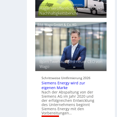
a
7
l
Hager veröffentlicht Geschäfts- und
b
s
Nachhaltigkeitsbericht
ü
S
n
c
d
Bild: Wago GmbH & Co. KG
h
e
l
l
ü
t
s
L
s
i
e
c
l
h
f
Björn Twiehaus wird neuer CEO von
t
ü
Wago
u
r
n
d
d
Schrittweise Umfirmierung 2026
i
Siemens Energy wird zur
B
g
eigenen Marke
e
i
Nach der Abspaltung von der
l
t
Siemens AG im Jahr 2020 und
e
a
der erfolgreichen Entwicklung
u
des Unternehmens beginnt
l
c
Siemens Energy mit den
e
h
Vorbereitungen…
P