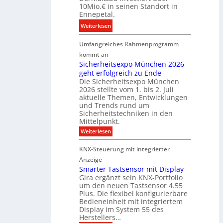
o
10Mio.€ in seinen Standort in
e
a
n
Ennepetal.
n
l
s
:
Weiterlesen
e
e
p
D
n
B
a
Umfangreiches Rahmenprogramm
o
M
r
r
r
kommt an
a
a
t
m
Sicherheitsexpo München 2026
r
n
n
geht erfolgreich zu Ende
a
k
d
e
Die Sicherheitsexpo München
k
e
f
r
2026 stellte vom 1. bis 2. Juli
a
r
aktuelle Themen, Entwicklungen
b
b
ü
und Trends rund um
e
a
Sicherheitstechniken in den
h
i
e
Mittelpunkt.
e
M
r
:
Weiterlesen
s
D
S
ö
t
T
i
f
KNX-Steuerung mit integrierter
e
c
T
f
h
Anzeige
r
e
e
n
Smarter Tastsensor mit Display
k
r
c
e
Gira ergänzt sein KNX-Portfolio
e
h
h
um den neuen Tastsensor 4.55
t
e
n
n
Plus. Die flexibel konfigurierbare
i
n
n
Bedieneinheit mit integriertem
t
o
e
s
u
Display im System 55 des
l
u
e
Herstellers…
n
o
x