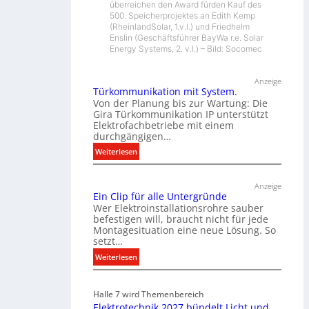
überreichen den Award fürden Kauf des
500. Speicherprojektes an Edith Kemp
(RheinlandSolar, 1.v.l.) und Friedhelm
Enslin (Geschäftsführer BayWa r.e. Solar
Energy Systems, 2. v.l.) – Bild: Socomec
Anzeige
Türkommunikation mit System.
Von der Planung bis zur Wartung: Die
Gira Türkommunikation IP unterstützt
Elektrofachbetriebe mit einem
durchgängigen…
:
Weiterlesen
T
ü
Anzeige
r
Ein Clip für alle Untergründe
k
Wer Elektroinstallationsrohre sauber
o
befestigen will, braucht nicht für jede
Montagesituation eine neue Lösung. So
m
setzt…
m
u
:
Weiterlesen
n
E
i
i
Halle 7 wird Themenbereich
k
n
Elektrotechnik 2027 bündelt Licht und
a
C