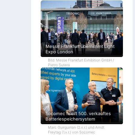
Messe Frankfurt übernimmt Light
Expo London
Bild: Messe Frankfurt Exhibition GmbH /
Pietro Sutera
Socomec feiert 500. verkauftes
Batteriespeichersystem
Marc Guirguirian (2.v.r.) und Arndt
Freytag (1.v.r.) von Socomec