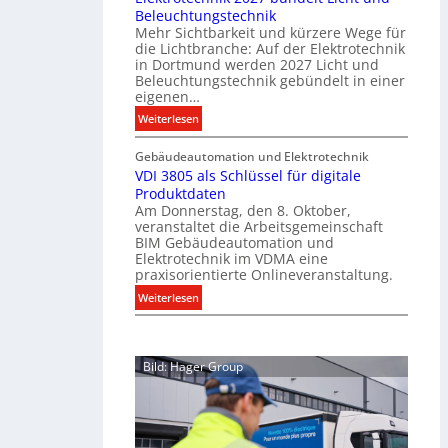
Beleuchtungstechnik
t
l
Mehr Sichtbarkeit und kürzere Wege für
i
i
die Lichtbranche: Auf der Elektrotechnik
o
p
in Dortmund werden 2027 Licht und
n
f
Beleuchtungstechnik gebündelt in einer
m
eigenen…
ü
i
r
:
Weiterlesen
t
a
E
S
l
Gebäudeautomation und Elektrotechnik
l
y
l
VDI 3805 als Schlüssel für digitale
e
s
e
Produktdaten
k
t
U
Am Donnerstag, den 8. Oktober,
t
veranstaltet die Arbeitsgemeinschaft
e
n
r
BIM Gebäudeautomation und
m
t
o
Elektrotechnik im VDMA eine
.
e
t
praxisorientierte Onlineveranstaltung.
r
e
:
Weiterlesen
g
c
V
r
h
D
ü
n
I
n
i
Bild: Hager Group
3
d
k
8
e
2
0
0
5
2