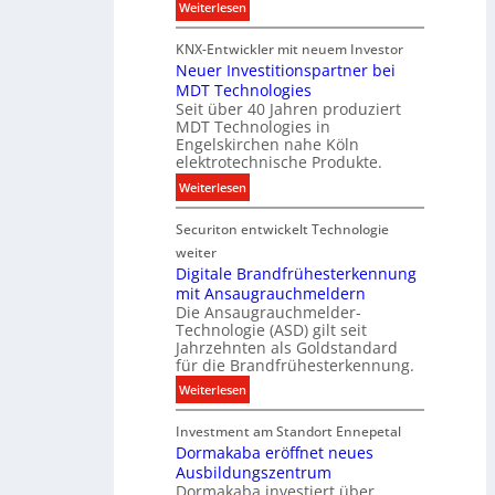
t
:
Weiterlesen
r
u
S
o
n
KNX-Entwickler mit neuem Investor
i
d
g
Neuer Investitionspartner bei
e
u
s
MDT Technologies
m
k
t
Seit über 40 Jahren produziert
e
t
MDT Technologies in
e
n
d
Engelskirchen nahe Köln
c
s
a
elektrotechnische Produkte.
h
E
t
:
Weiterlesen
n
n
e
N
i
e
n
Securiton entwickelt Technologie
e
k
r
u
weiter
g
e
Digitale Brandfrühesterkennung
y
mit Ansaugrauchmeldern
r
w
Die Ansaugrauchmelder-
I
i
Technologie (ASD) gilt seit
n
r
Jahrzehnten als Goldstandard
v
für die Brandfrühesterkennung.
d
e
z
:
Weiterlesen
s
u
D
t
r
Investment am Standort Ennepetal
i
i
e
Dormakaba eröffnet neues
g
t
i
Ausbildungszentrum
i
i
Dormakaba investiert über
g
t