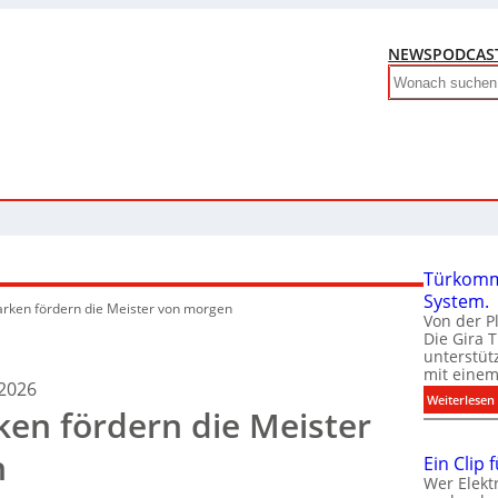
NEWS
PODCAS
Search
Türkomm
System.
rken fördern die Meister von morgen
Von der P
Die Gira 
unterstüt
mit eine
 2026
:
Weiterlesen
en fördern die Meister
n
Ein Clip 
Wer Elekt