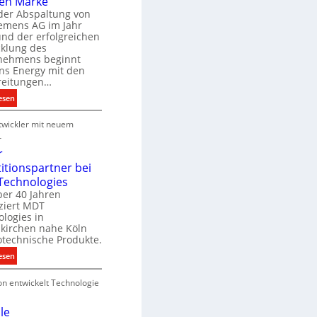
en Marke
B
der Abspaltung von
d
e
iemens AG im Jahr
nd der erfolgreichen
g
cklung des
e
nehmens beginnt
u
ns Energy mit den
c
a
reitungen…
h
:
esen
e
S
u
P
wickler mit neuem
i
n
r
e
r
g
o
m
r
s
d
e
titionspartner bei
u
n
Technologies
e
k
s
ber 40 Jahren
c
ziert MDT
E
h
d
logies in
n
n
skirchen nahe Köln
a
e
otechnische Produkte.
r
k
e
:
esen
g
n
N
y
on entwickelt Technologie
e
w
u
i
e
le
r