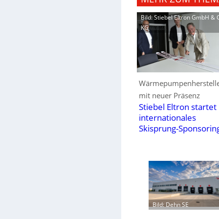
Bild: Stiebel Eltron GmbH & 
KG
Wärmepumpenherstell
mit neuer Präsenz
Stiebel Eltron startet
internationales
Skisprung-Sponsorin
Bild: Dehn SE