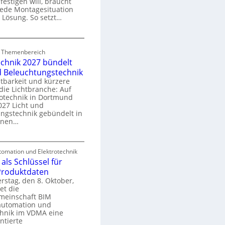
festigen will, braucht
o
 jede Montagesituation
m
 Lösung. So setzt…
m
u
E
n
d Themenbereich
n
k
echnik 2027 bündelt
C
a
d Beleuchtungstechnik
tbarkeit und kürzere
die Lichtbranche: Auf
p
rotechnik in Dortmund
o
27 Licht und
n
ngstechnik gebündelt in
ü
m
enen…
r
a
E
S
omation und Elektrotechnik
y
als Schlüssel für
e
e
s
 Produktdaten
k
U
stag, den 8. Oktober,
n
e
et die
r
m
meinschaft BIM
o
e
utomation und
r
chnik im VDMA eine
e
g
ntierte