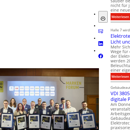
sauber be
nicht für
eine neue
:
Weiterlesen
i
i
Halle 7 wir
Elektrot
Licht un
l
t
Mehr Sich
i
Wege für 
i
der Elekt
werden 20
f
Beleuchtu
einer eig
i
:
Weiterlesen
t
l
Gebäudeaut
l
l
VDI 3805 
digitale
t
Am Donner
t
veranstalt
t
Arbeitsge
.
Gebäudea
t
Elektrote
praxisorie