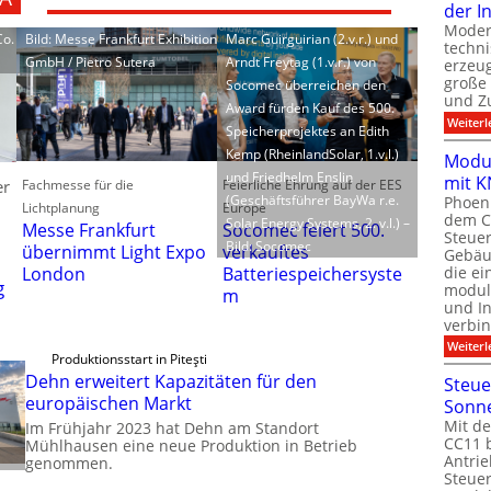
der I
Moder
Co.
Bild: Messe Frankfurt Exhibition
Marc Guirguirian (2.v.r.) und
techn
GmbH / Pietro Sutera
Arndt Freytag (1.v.r.) von
erzeug
große
Socomec überreichen den
und Z
Award fürden Kauf des 500.
Weiterl
Speicherprojektes an Edith
Kemp (RheinlandSolar, 1.v.l.)
Modul
und Friedhelm Enslin
mit K
Fachmesse für die
Feierliche Ehrung auf der EES
er
(Geschäftsführer BayWa r.e.
Phoeni
Lichtplanung
Europe
dem C
Solar Energy Systems, 2. v.l.) –
Messe Frankfurt
Socomec feiert 500.
Steuer
Bild: Socomec
übernimmt Light Expo
verkauftes
Gebäu
die ei
London
Batteriespeichersyste
g
modula
m
und In
verbin
Weiterl
Produktionsstart in Piteşti
Dehn erweitert Kapazitäten für den
Steue
europäischen Markt
Sonn
Mit de
Im Frühjahr 2023 hat Dehn am Standort
CC11 b
Mühlhausen eine neue Produktion in Betrieb
Antrie
genommen.
Steue