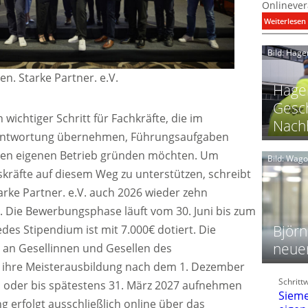
Onlinever
:
Weiterlesen
i
Bild: Hage
I
en. Starke Partner. e.V.
Hager
Gesch
n wichtiger Schritt für Fachkräfte, die im
Nachh
antwortung übernehmen, Führungsaufgaben
l
en eigenen Betrieb gründen möchten. Um
Bild: Wag
räfte auf diesem Weg zu unterstützen, schreibt
l
arke Partner. e.V. auch 2026 wieder zehn
t
l
. Die Bewerbungsphase läuft vom 30. Juni bis zum
i
Björn
des Stipendium ist mit 7.000€ dotiert. Die
neue
h an Gesellinnen und Gesellen des
e ihre Meisterausbildung nach dem 1. Dezember
t
l
Schritt
f
oder bis spätestens 31. März 2027 aufnehmen
Sieme
 erfolgt ausschließlich online über das