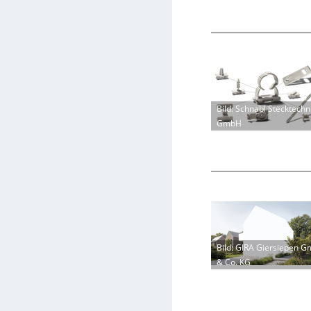
Bild: Schnabl Stecktechn
GmbH
Bild: GIRA Giersiepen 
& Co. KG