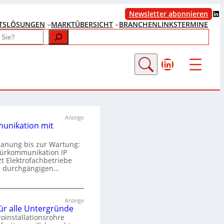
LinkedIn
Newsletter abonnieren
TS
LÖSUNGEN
MARKTÜBERSICHT
BRANCHENLINKS
TERMINE
LinkedIn
Anzeige
unikation mit
lanung bis zur Wartung:
Türkommunikation IP
zt Elektrofachbetriebe
m durchgängigen…
T
ü
Anzeige
für alle Untergründe
r
roinstallationsrohre
k