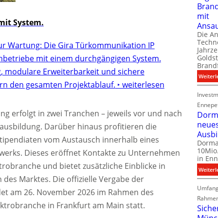
Bran
mit
it System.
Ansa
Die A
Techno
ur Wartung: Die Gira Türkommunikation IP
Jahrze
Goldst
chbetriebe mit einem durchgängigen System.
Brand
g, modulare Erweiterbarkeit und sichere
Weiterl
rn den gesamten Projektablauf.
‣ weiterlesen
Investm
Ennepe
ung erfolgt in zwei Tranchen – jeweils vor und nach
Dorma
neue
ausbildung. Darüber hinaus profitieren die
Ausb
tipendiaten vom Austausch innerhalb eines
Dorma
10Mio.
werks. Dieses eröffnet Kontakte zu Unternehmen
in Enn
robranche und bietet zusätzliche Einblicke in
Weiterl
 des Marktes. Die offizielle Vergabe der
Umfang
ndet am 26. November 2026 im Rahmen des
Rahmen
trobranche in Frankfurt am Main statt.
Siche
Münc