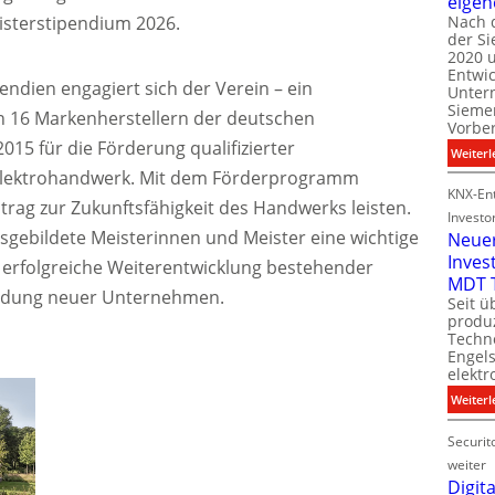
eigen
sterstipendium 2026.
Nach 
der S
i
2020 u
l
Entwi
i
endien engagiert sich der Verein – ein
Unter
t
Sieme
16 Markenherstellern der deutschen
Vorbe
2015 für die Förderung qualifizierter
l
Weiterl
t
Elektrohandwerk. Mit dem Förderprogramm
KNX-Ent
rag zur Zukunftsfähigkeit des Handwerks leisten.
Investo
usgebildete Meisterinnen und Meister eine wichtige
Neue
Inves
 erfolgreiche Weiterentwicklung bestehender
t
MDT 
ündung neuer Unternehmen.
Seit ü
t
produ
Techno
Engel
i
elektr
t
Weiterl
Securit
weiter
Digita