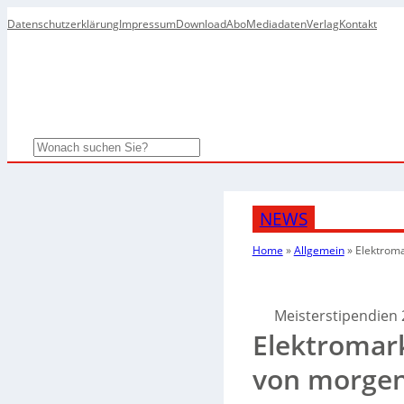
Datenschutzerklärung
Impressum
Download
Abo
Mediadaten
Verlag
Kontakt
Search
NEWS
Home
»
Allgemein
»
Elektroma
Meisterstipendien
Elektromark
von morge