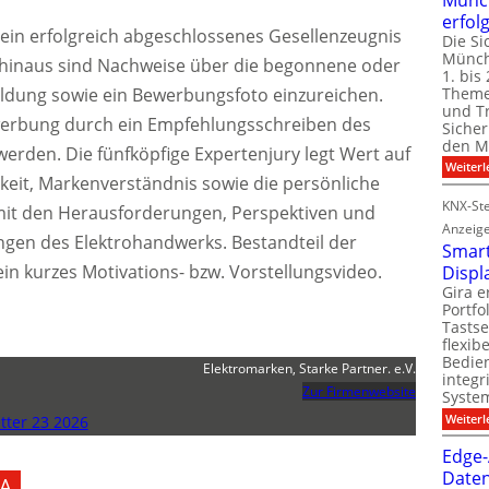
erfol
 ein erfolgreich abgeschlossenes Gesellenzeugnis
Die Si
Münch
 hinaus sind Nachweise über die begonnene oder
1. bis 
Theme
ldung sowie ein Bewerbungsfoto einzureichen.
und T
werbung durch ein Empfehlungsschreiben des
Sicher
den Mi
werden. Die fünfköpfige Expertenjury legt Wert auf
Weiterl
keit, Markenverständnis sowie die persönliche
KNX-Ste
it den Herausforderungen, Perspektiven und
Anzeig
ngen des Elektrohandwerks. Bestandteil der
Smart
in kurzes Motivations- bzw. Vorstellungsvideo.
Displ
Gira e
Portf
Tastse
flexib
Bedien
Elektromarken, Starke Partner. e.V.
integr
Zur Firmenwebsite
System
Weiterl
ter 23 2026
Edge-
Daten
A