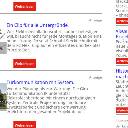
Steck
Markt,
:
Weiterlesen
Sonnen
D
– ohn
e
Anzeige
Weiterl
h
Ein Clip für alle Untergründe
Visua
n
Wer Elektroinstallationsrohre sauber befestigen
Proje
will, braucht nicht für jede Montagesituation eine
e
neue Lösung. So setzt Schnabl Stecktechnik mit
Peaknx
r
ik
dem FC Flexi-Clip auf ein effizientes und flexibles
neue V
w
Prinzip: Der…
Visual
e
Youvi.
i
Weiterl
:
Weiterlesen
t
E
Histo
e
i
mach
Anzeige
r
Städte
n
Türkommunikation mit System.
t
Leuch
C
Von der Planung bis zur Wartung: Die Gira
K
beibeh
Türkommunikation IP unterstützt
l
gleich
a
Elektrofachbetriebe mit einem durchgängigen
i
digita
GmbH
System. Zentrale Projektierung, modulare
p
nutze
p
Erweiterbarkeit und sichere Fernwartung
a
Weiterl
erleichtern den gesamten Projektablauf.
f
z
ü
i
Flussw
r
:
Weiterlesen
t
der Lah