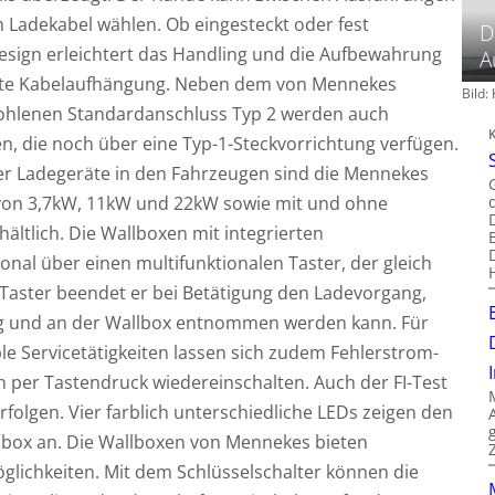
 Ladekabel wählen. Ob eingesteckt oder fest
D
esign erleichtert das Handling und die Aufbewahrung
A
erte Kabelaufhängung. Neben dem von Mennekes
Bild
fohlenen Standardanschluss Typ 2 werden auch
, die noch über eine Typ-1-Steckvorrichtung verfügen.
er Ladegeräte in den Fahrzeugen sind die Mennekes
 von 3,7kW, 11kW und 22kW sowie mit und ohne
hältlich. Die Wallboxen mit integrierten
nal über einen multifunktionalen Taster, der gleich
p-Taster beendet er bei Betätigung den Ladevorgang,
g und an der Wallbox entnommen werden kann. Für
e Servicetätigkeiten lassen sich zudem Fehlerstrom-
h per Tastendruck wiedereinschalten. Auch der FI-Test
folgen. Vier farblich unterschiedliche LEDs zeigen den
llbox an. Die Wallboxen von Mennekes bieten
glichkeiten. Mit dem Schlüsselschalter können die