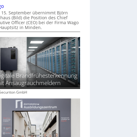
go
 15. September übernimmt Björn
haus (Bild) die Position des Chief
utive Officer (CEO) bei der Firma Wago
Hauptsitz in Minden.
igitale Brandfrühesterkennung
it Ansaugrauchmeldern
: Securiton GmbH