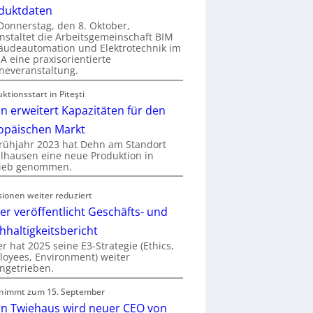
duktdaten
onnerstag, den 8. Oktober,
nstaltet die Arbeitsgemeinschaft BIM
udeautomation und Elektrotechnik im
 eine praxisorientierte
neveranstaltung.
ktionsstart in Piteşti
n erweitert Kapazitäten für den
opäischen Markt
rühjahr 2023 hat Dehn am Standort
hausen eine neue Produktion in
rieb genommen.
sionen weiter reduziert
er veröffentlicht Geschäfts- und
hhaltigkeitsbericht
r hat 2025 seine E3-Strategie (Ethics,
oyees, Environment) weiter
ngetrieben.
nimmt zum 15. September
rn Twiehaus wird neuer CEO von