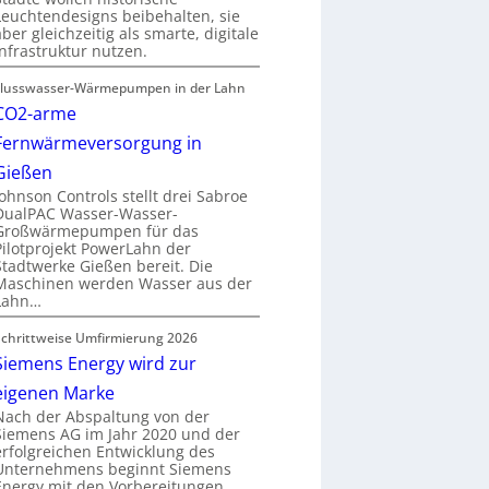
Leuchtendesigns beibehalten, sie
aber gleichzeitig als smarte, digitale
Infrastruktur nutzen.
Flusswasser-Wärmepumpen in der Lahn
CO2-arme
Fernwärmeversorgung in
Gießen
Johnson Controls stellt drei Sabroe
DualPAC Wasser-Wasser-
Großwärmepumpen für das
Pilotprojekt PowerLahn der
Stadtwerke Gießen bereit. Die
Maschinen werden Wasser aus der
Lahn…
Schrittweise Umfirmierung 2026
Siemens Energy wird zur
eigenen Marke
Nach der Abspaltung von der
Siemens AG im Jahr 2020 und der
erfolgreichen Entwicklung des
Unternehmens beginnt Siemens
Energy mit den Vorbereitungen…