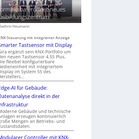
ormakaba eröffnet neues
usbildungszentrum
: Kathrin Heumann
KNX-Steuerung mit integrierter Anzeige
Smarter Tastsensor mit Display
Gira ergänzt sein KNX-Portfolio um
den neuen Tastsensor 4.55 Plus.
Die flexibel konfigurierbare
Bedieneinheit mit integriertem
Display im System 55 des
Herstellers…
Edge-AI für Gebäude:
Datenanalyse direkt in der
Infrastruktur
Moderne Gebäude und technische
Anlagen erzeugen kontinuierlich
große Mengen an Betriebs- und
Zustandsdaten.
Modularer Controller mit KNX-