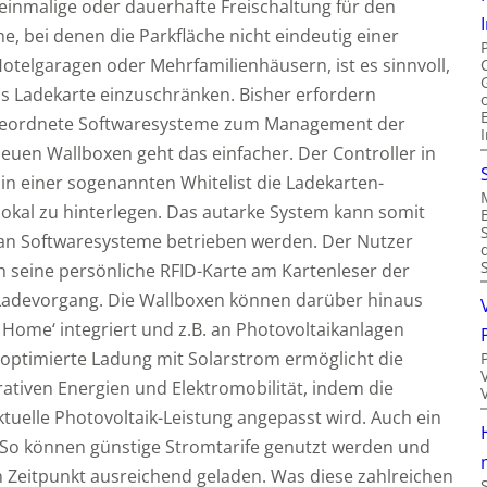
einmalige oder dauerhafte Freischaltung für den
he, bei denen die Parkfläche nicht eindeutig einer
 Hotelgaragen oder Mehrfamilienhäusern, ist es sinnvoll,
s Ladekarte einzuschränken. Bisher erfordern
rgeordnete Softwaresysteme zum Management der
uen Wallboxen geht das einfacher. Der Controller in
, in einer sogenannten Whitelist die Ladekarten-
okal zu hinterlegen. Das autarke System kann somit
n Softwaresysteme betrieben werden. Der Nutzer
ch seine persönliche RFID-Karte am Kartenleser der
 Ladevorgang. Die Wallboxen können darüber hinaus
Home‘ integriert und z.B. an Photovoltaikanlagen
ptimierte Ladung mit Solarstrom ermöglicht die
ativen Energien und Elektromobilität, indem die
tuelle Photovoltaik-Leistung angepasst wird. Auch ein
. So können günstige Stromtarife genutzt werden und
 Zeitpunkt ausreichend geladen. Was diese zahlreichen