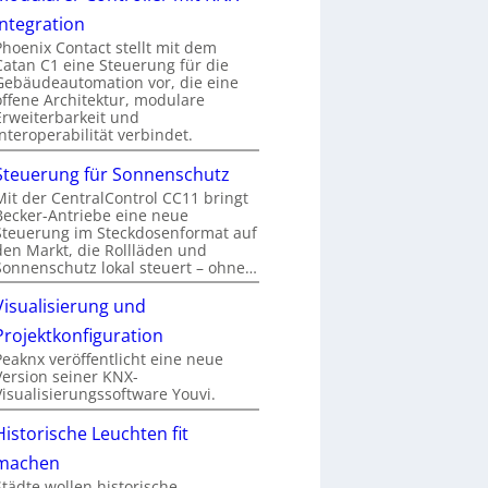
Integration
Phoenix Contact stellt mit dem
Catan C1 eine Steuerung für die
Gebäudeautomation vor, die eine
offene Architektur, modulare
Erweiterbarkeit und
Interoperabilität verbindet.
Steuerung für Sonnenschutz
Mit der CentralControl CC11 bringt
Becker-Antriebe eine neue
Steuerung im Steckdosenformat auf
den Markt, die Rollläden und
Sonnenschutz lokal steuert – ohne…
Visualisierung und
Projektkonfiguration
Peaknx veröffentlicht eine neue
Version seiner KNX-
Visualisierungssoftware Youvi.
Historische Leuchten fit
machen
Städte wollen historische