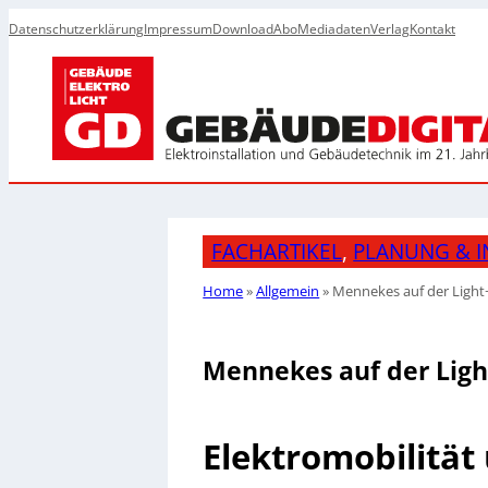
Datenschutzerklärung
Impressum
Download
Abo
Mediadaten
Verlag
Kontakt
FACHARTIKEL
, 
PLANUNG & I
Home
»
Allgemein
»
Mennekes auf der Light+
Mennekes auf der Ligh
Elektromobilität