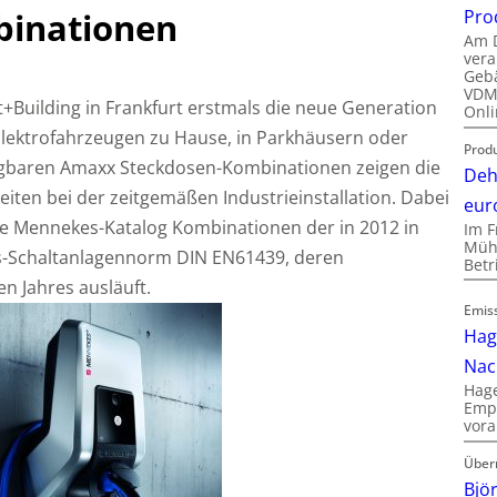
Pro
binationen
Am D
vera
Gebä
VDMA
t+Building in Frankfurt erstmals die neue Generation
Onli
Elektrofahrzeugen zu Hause, in Parkhäusern oder
Produ
ngbaren Amaxx Steckdosen-Kombinationen zeigen die
Deh
ten bei der zeitgemäßen Industrieinstallation. Dabei
eur
lle Mennekes-Katalog Kombinationen der in 2012 in
Im F
Mühl
s-Schaltanlagennorm DIN EN61439, deren
Bet
n Jahres ausläuft.
Emis
Hag
Nac
Hage
Empl
vora
Über
Bjö