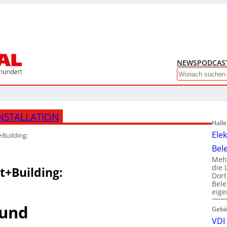
NEWS
PODCAS
Search
NSTALLATION
Hall
Ele
Building:
Bel
Mehr
die 
t+Building:
Dor
Bele
eig
 und
Gebä
VDI 