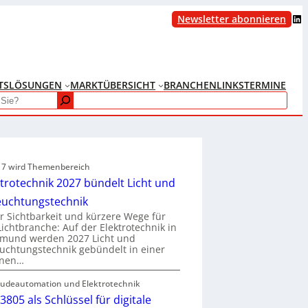
LinkedIn
Newsletter abonnieren
TS
LÖSUNGEN
MARKTÜBERSICHT
BRANCHENLINKS
TERMINE
e 7 wird Themenbereich
ktrotechnik 2027 bündelt Licht und
euchtungstechnik
 Sichtbarkeit und kürzere Wege für
Lichtbranche: Auf der Elektrotechnik in
tmund werden 2027 Licht und
uchtungstechnik gebündelt in einer
enen…
udeautomation und Elektrotechnik
3805 als Schlüssel für digitale