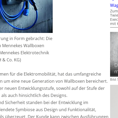
Wa
Zum
Twie
Exec
mit 
rung in Form gebracht: Die
n Mennekes Wallboxen
: Mennekes Elektrotechnik
 & Co. KG)
D
m
en für die Elektromobilität, hat das umfangreiche
Bild
 um eine neue Generation von Wallboxen bereichert.
er neuen Entwicklungsstufe, sowohl auf der Stufe der
als auch hinsichtlich des Designs.
nd Sicherheit standen bei der Entwicklung im
lendete Symbiose aus Design und Funktionalität,
ails überzeugt. Der Kunde kann zwischen Ausführungen