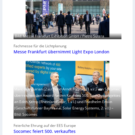
Bild: Messe Frankfurt Exhibition GmbH / Pietro Sutera
Fachmesse für die Lichtplanung
Messe Frankfurt übernimmt Light Expo London
Marc Guirguirian (2.v.r.) und Arndt Freytag (1.v.r.) von Socomec
überreichen den Award fürden Kauf des 500. Speicherprojektes
an Edith Kemp (RheinlandSolar, 1.v.l.) und Friedhelm Enslin
(Geschäftsführer BayWa r.e. Solar Energy Systems, 2. v.l.) –
Bild: Socomec
Feierliche Ehrung auf der EES Europe
Socomec feiert 500. verkauftes