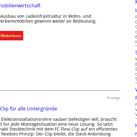
k
obilienwirtschaft
l
i
 Ausbau von Ladeinfrastruktur in Wohn- und
m
erbeimmobilien gewinnt weiter an Bedeutung.
a
b
:
Weiterlesen
e
A
d
u
a
s
r
b
f
a
s
u
g
d
e
e
r
r
e
Anzeige
E
c
l
 Clip für alle Untergründe
h
e
t
Elektroinstallationsrohre sauber befestigen will, braucht
k
e
ht für jede Montagesituation eine neue Lösung. So setzt
t
abl Stecktechnik mit dem FC Flexi-Clip auf ein effizientes
r
r
flexibles Prinzip: Der Clip bleibt, die Steck-Anbindung
f