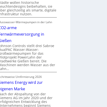
Städte wollen historische
Leuchtendesigns beibehalten, sie
aber gleichzeitig als smarte, digitale
Infrastruktur nutzen.
Flusswasser-Wärmepumpen in der Lahn
CO2-arme
Fernwärmeversorgung in
Gießen
Johnson Controls stellt drei Sabroe
DualPAC Wasser-Wasser-
Großwärmepumpen für das
Pilotprojekt PowerLahn der
Stadtwerke Gießen bereit. Die
Maschinen werden Wasser aus der
Lahn…
Schrittweise Umfirmierung 2026
Siemens Energy wird zur
eigenen Marke
Nach der Abspaltung von der
Siemens AG im Jahr 2020 und der
erfolgreichen Entwicklung des
Unternehmens beginnt Siemens