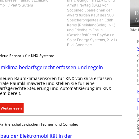
ld: Messe Frankfurt Exhibition
Marc Guirguirian (2.v.r.) und
mbH / Pietro Sutera
Arndt Freytag (1.v.r.) von
Socomec überreichen den
D
Award fürden Kauf des 500.
A
Speicherprojektes an Edith
Kemp (RheinlandSolar, 1.v.l.)
Bild
und Friedhelm Enslin
(Geschäftsführer BayWa r.e.
Solar Energy Systems, 2. v.l.) –
Bild: Socomec
Neue Sensorik für KNX-Systeme
mklima bedarfsgerecht erfassen und regeln
 neuen Raumklimasensoren für KNX von Gira erfassen
trale Raumklimawerte und stellen sie für eine
arfsgerechte Steuerung und Automatisierung im KNX-
tem bereit.
:
Weiterlesen
R
a
Partnerschaft zwischen Techem und Compleo
u
m
bau der Elektromobilität in der