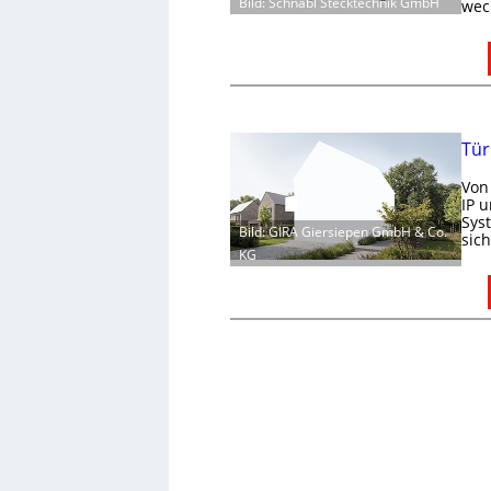
Bild: Schnabl Stecktechnik GmbH
wec
Tür
Von
IP 
Sys
Bild: GIRA Giersiepen GmbH & Co.
sic
KG