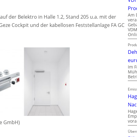
Pro
Am D
uf der Belektro in Halle 1.2, Stand 205 u.a. mit der
vera
Gebä
ze Cockpit und der kabellosen Feststellanlage FA GC
VDMA
Onli
Produ
Deh
eur
Im F
Mühl
Bet
Emiss
Hag
Nac
Hage
Empl
vora
eze GmbH)
Über