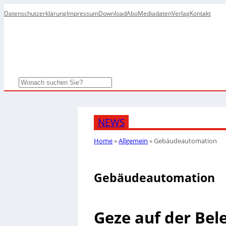
Datenschutzerklärung
Impressum
Download
Abo
Mediadaten
Verlag
Kontakt
Search
NEWS
Home
»
Allgemein
»
Gebäudeautomation
Gebäudeautomation
Geze auf der Bel