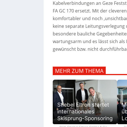
Kabelverbindungen an Geze Festst
FA GC 170 ersetzt. Mit der clever
komfortabler und noch ‚unsichtbare
keine separate Leitungsverlegung 
besondere bauliche Gegebenheiten.
wartungsarm und es lässt sich als
gewünscht bzw. nicht durchführbar
MEHR ZUM THEMA
M
Stiebel Eltron startet
ü
internationales
L
Skisprung-Sponsoring