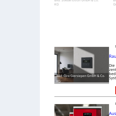
Bi
Bild: Stiebel Eltron GmbH & Co.
G
KG
Rau
Die
zen
bed
Bild: Gira Giersiepen GmbH & Co.
Sys
KG
Aus