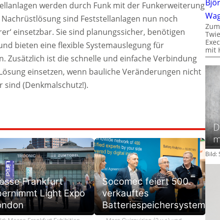
Bjö
ellanlagen werden durch Funk mit der Funkerweiterung
Wa
en Nachrüstlösung sind Feststellanlagen nun noch
Zum
r‘ einsetzbar. Sie sind planungssicher, benötigen
Twie
Exec
und bieten eine flexible Systemauslegung für
mit 
 Zusätzlich ist die schnelle und einfache Verbindung
 Lösung einsetzen, wenn bauliche Veränderungen nicht
 sind (Denkmalschutz!).
D
m
Bild
esse Frankfurt
Socomec feiert 500.
bernimmt Light Expo
verkauftes
ondon
Batteriespeichersystem