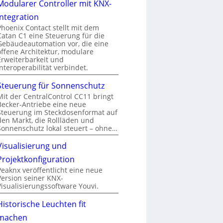
Modularer Controller mit KNX-
Integration
Phoenix Contact stellt mit dem
Catan C1 eine Steuerung für die
Gebäudeautomation vor, die eine
offene Architektur, modulare
Erweiterbarkeit und
Interoperabilität verbindet.
Steuerung für Sonnenschutz
Mit der CentralControl CC11 bringt
Becker-Antriebe eine neue
Steuerung im Steckdosenformat auf
den Markt, die Rollläden und
Sonnenschutz lokal steuert – ohne…
Visualisierung und
Projektkonfiguration
Peaknx veröffentlicht eine neue
Version seiner KNX-
Visualisierungssoftware Youvi.
Historische Leuchten fit
machen