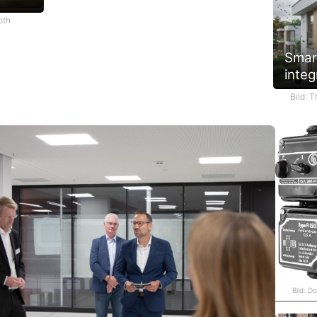
oth
Smar
integ
Bild: 
Bild: D