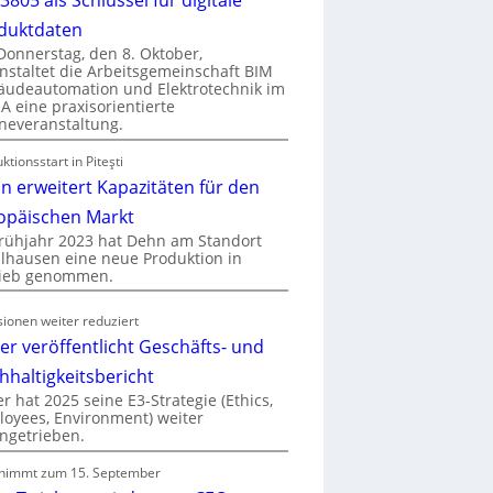
duktdaten
onnerstag, den 8. Oktober,
nstaltet die Arbeitsgemeinschaft BIM
udeautomation und Elektrotechnik im
 eine praxisorientierte
neveranstaltung.
ktionsstart in Piteşti
n erweitert Kapazitäten für den
opäischen Markt
rühjahr 2023 hat Dehn am Standort
hausen eine neue Produktion in
rieb genommen.
ionen weiter reduziert
er veröffentlicht Geschäfts- und
hhaltigkeitsbericht
r hat 2025 seine E3-Strategie (Ethics,
oyees, Environment) weiter
ngetrieben.
nimmt zum 15. September