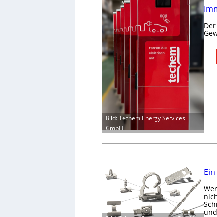
Imm
Der
Gew
Bild: Techem Energy Services
GmbH
Ein
Wer 
nic
Schn
und 