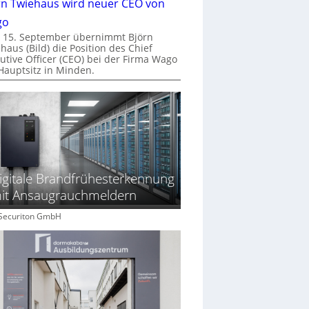
rn Twiehaus wird neuer CEO von
go
 15. September übernimmt Björn
haus (Bild) die Position des Chief
utive Officer (CEO) bei der Firma Wago
Hauptsitz in Minden.
igitale Brandfrühesterkennung
it Ansaugrauchmeldern
: Securiton GmbH