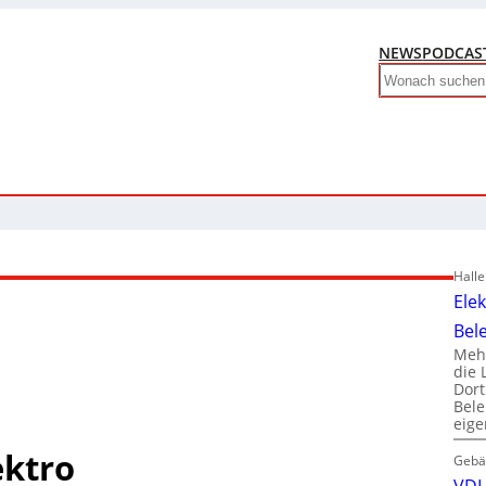
NEWS
PODCAS
Search
Hall
Ele
Bel
Mehr
die 
Dor
Bele
eig
ektro
Gebä
VDI 