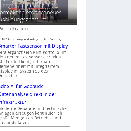
ormakaba eröffnet neues
usbildungszentrum
: Kathrin Heumann
KNX-Steuerung mit integrierter Anzeige
Smarter Tastsensor mit Display
Gira ergänzt sein KNX-Portfolio um
den neuen Tastsensor 4.55 Plus.
Die flexibel konfigurierbare
Bedieneinheit mit integriertem
Display im System 55 des
Herstellers…
Edge-AI für Gebäude:
Datenanalyse direkt in der
Infrastruktur
Moderne Gebäude und technische
Anlagen erzeugen kontinuierlich
große Mengen an Betriebs- und
Zustandsdaten.