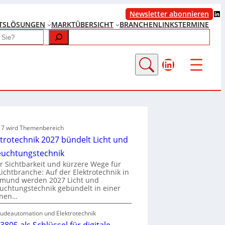
LinkedIn
Newsletter abonnieren
TS
LÖSUNGEN
MARKTÜBERSICHT
BRANCHENLINKS
TERMINE
LinkedIn
e 7 wird Themenbereich
ktrotechnik 2027 bündelt Licht und
euchtungstechnik
 Sichtbarkeit und kürzere Wege für
Lichtbranche: Auf der Elektrotechnik in
tmund werden 2027 Licht und
uchtungstechnik gebündelt in einer
enen…
udeautomation und Elektrotechnik
3805 als Schlüssel für digitale