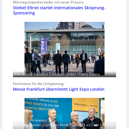
Wärmepumpenhersteller mit neuer Präsenz
Stiebel Eltron startet internationales Skisprung-
Sponsoring
Bild: Messe Frankfurt Exhibition GmbH / Pietro Sutera
Fachmesse für die Lichtplanung
Messe Frankfurt übernimmt Light Expo London
Marc Guirguirian (2.v.r.) und Arndt Freytag (1.v.r.) von Socomec