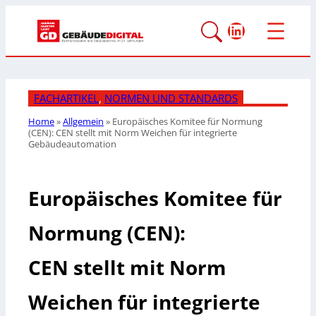
LinkedIn
FACHARTIKEL
, 
NORMEN UND STANDARDS
Home
»
Allgemein
»
Europäisches Komitee für Normung
(CEN):
CEN stellt mit Norm
Weichen für integrierte
Gebäudeautomation
Europäisches Komitee für
Normung (CEN):
CEN stellt mit Norm
Weichen für integrierte