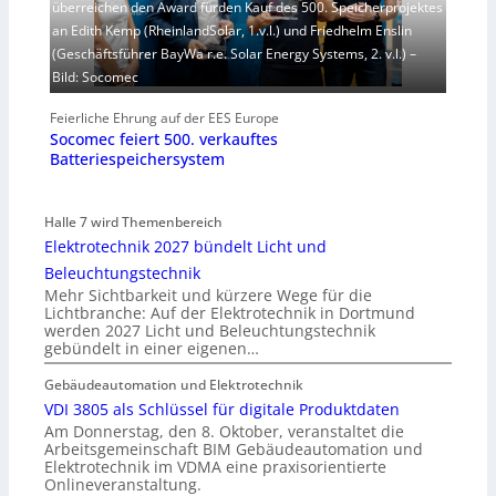
überreichen den Award fürden Kauf des 500. Speicherprojektes
an Edith Kemp (RheinlandSolar, 1.v.l.) und Friedhelm Enslin
(Geschäftsführer BayWa r.e. Solar Energy Systems, 2. v.l.) –
Bild: Socomec
Feierliche Ehrung auf der EES Europe
Socomec feiert 500. verkauftes
Batteriespeichersystem
Halle 7 wird Themenbereich
Elektrotechnik 2027 bündelt Licht und
Beleuchtungstechnik
Mehr Sichtbarkeit und kürzere Wege für die
Lichtbranche: Auf der Elektrotechnik in Dortmund
werden 2027 Licht und Beleuchtungstechnik
gebündelt in einer eigenen…
Gebäudeautomation und Elektrotechnik
VDI 3805 als Schlüssel für digitale Produktdaten
Am Donnerstag, den 8. Oktober, veranstaltet die
Arbeitsgemeinschaft BIM Gebäudeautomation und
Elektrotechnik im VDMA eine praxisorientierte
Onlineveranstaltung.