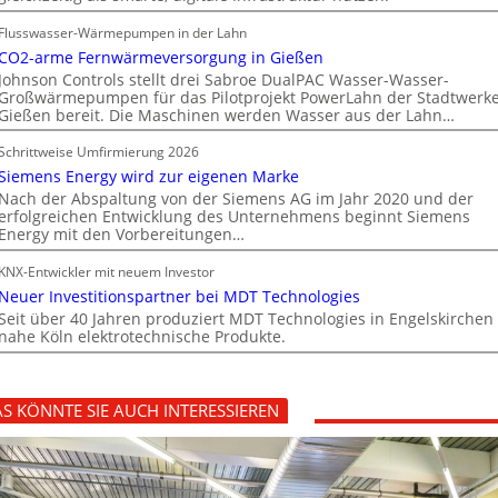
Flusswasser-Wärmepumpen in der Lahn
CO2-arme Fernwärmeversorgung in Gießen
Johnson Controls stellt drei Sabroe DualPAC Wasser-Wasser-
Großwärmepumpen für das Pilotprojekt PowerLahn der Stadtwerk
Gießen bereit. Die Maschinen werden Wasser aus der Lahn…
Schrittweise Umfirmierung 2026
Siemens Energy wird zur eigenen Marke
Nach der Abspaltung von der Siemens AG im Jahr 2020 und der
erfolgreichen Entwicklung des Unternehmens beginnt Siemens
Energy mit den Vorbereitungen…
KNX-Entwickler mit neuem Investor
Neuer Investitionspartner bei MDT Technologies
Seit über 40 Jahren produziert MDT Technologies in Engelskirchen
nahe Köln elektrotechnische Produkte.
S KÖNNTE SIE AUCH INTERESSIEREN