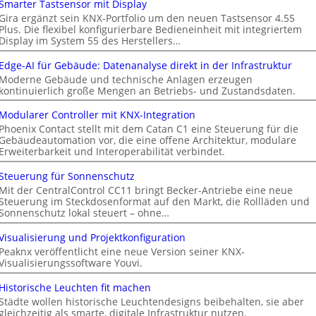
Smarter Tastsensor mit Display
Gira ergänzt sein KNX-Portfolio um den neuen Tastsensor 4.55
Plus. Die flexibel konfigurierbare Bedieneinheit mit integriertem
Display im System 55 des Herstellers…
Edge-AI für Gebäude: Datenanalyse direkt in der Infrastruktur
Moderne Gebäude und technische Anlagen erzeugen
kontinuierlich große Mengen an Betriebs- und Zustandsdaten.
Modularer Controller mit KNX-Integration
Phoenix Contact stellt mit dem Catan C1 eine Steuerung für die
Gebäudeautomation vor, die eine offene Architektur, modulare
Erweiterbarkeit und Interoperabilität verbindet.
Steuerung für Sonnenschutz
Mit der CentralControl CC11 bringt Becker-Antriebe eine neue
Steuerung im Steckdosenformat auf den Markt, die Rollläden und
Sonnenschutz lokal steuert – ohne…
Visualisierung und Projektkonfiguration
Peaknx veröffentlicht eine neue Version seiner KNX-
Visualisierungssoftware Youvi.
Historische Leuchten fit machen
Städte wollen historische Leuchtendesigns beibehalten, sie aber
gleichzeitig als smarte, digitale Infrastruktur nutzen.