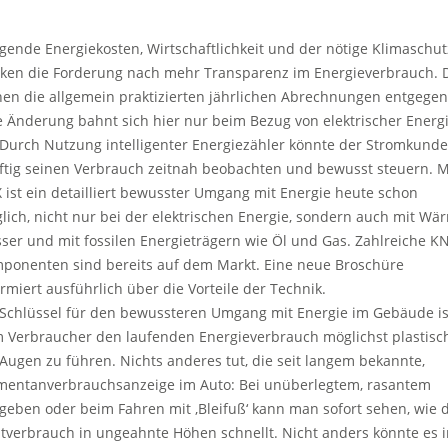
igende Energiekosten, Wirtschaftlichkeit und der nötige Klimaschut
ken die Forderung nach mehr Transparenz im Energieverbrauch.
hen die allgemein praktizierten jährlichen Abrechnungen entgegen
e Änderung bahnt sich hier nur beim Bezug von elektrischer Energ
 Durch Nutzung intelligenter Energiezähler könnte der Stromkunde
ftig seinen Verbrauch zeitnah beobachten und bewusst steuern. M
 ist ein detailliert bewusster Umgang mit Energie heute schon
lich, nicht nur bei der elektrischen Energie, sondern auch mit Wä
ser und mit fossilen Energieträgern wie Öl und Gas. Zahlreiche K
ponenten sind bereits auf dem Markt. Eine neue Broschüre
ormiert ausführlich über die Vorteile der Technik.
 Schlüssel für den bewussteren Umgang mit Energie im Gebäude is
 Verbraucher den laufenden Energieverbrauch möglichst plastisc
 Augen zu führen. Nichts anderes tut, die seit langem bekannte,
entanverbrauchsanzeige im Auto: Bei unüberlegtem, rasantem
geben oder beim Fahren mit ‚Bleifuß‘ kann man sofort sehen, wie 
itverbrauch in ungeahnte Höhen schnellt. Nicht anders könnte es 