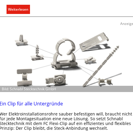
e
:
g
Weiterlesen
A
e
u
l
Anzeig
s
n
b
a
u
d
e
r
E
l
e
Bild: Schnabl Stecktechnik GmbH
k
t
r
Ein Clip für alle Untergründe
o
Wer Elektroinstallationsrohre sauber befestigen will, braucht nicht
m
für jede Montagesituation eine neue Lösung. So setzt Schnabl
o
Stecktechnik mit dem FC Flexi-Clip auf ein effizientes und flexibles
b
Prinzip: Der Clip bleibt, die Steck-Anbindung wechselt.