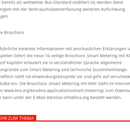
 bereits als weltweiter Bus-Standard etabliert ist, werden diese
ergien mit der Verbrauchsdatenerfassung weiteren Aufschwung
ngen.
e Broschüre
führliche konkrete Informationen mit anschaulichen Erklärungen 
spielen liefert die neue 16-seitige Broschüre ‚Smart Metering mit K
fünf Kapiteln erläutert sie in verständlicher Sprache allgemeine
tergründe zum Smart Metering und technische Zusammenhänge.
ließlich stellt sie Anwendungsbeispiele vor und geht auf verschie
dukte ein. Die Broschüre ‚Smart Metering mit KNX‘ steht im Interne
er www.knx.org/knx/knx-applications/smart-metering/ zum Downl
r kann unter der E-Mail-Adresse info@knx.org bestellt werden.
EHR ZUM THEMA