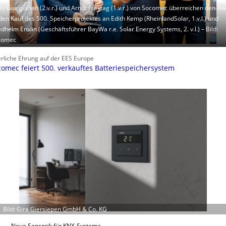
c Guirguirian (2.v.r.) und Arndt Freytag (1.v.r.) von Socomec überreichen den A
den Kauf des 500. Speicherprojektes an Edith Kemp (RheinlandSolar, 1.v.l.) und
edhelm Enslin (Geschäftsführer BayWa r.e. Solar Energy Systems, 2. v.l.) – Bild:
comec
erliche Ehrung auf der EES Europe
omec feiert 500. verkauftes Batteriespeichersystem
Bild: Gira Giersiepen GmbH & Co. KG
Neue Sensorik für KNX-Systeme