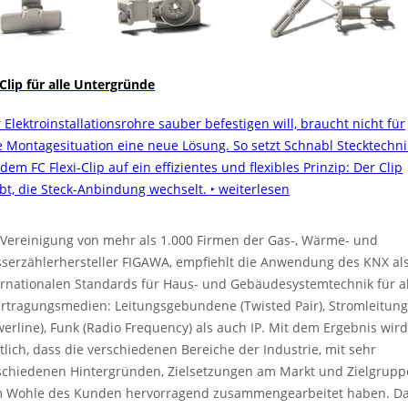
 Clip für alle Untergründe
 Elektroinstallationsrohre sauber befestigen will, braucht nicht für
e Montagesituation eine neue Lösung. So setzt Schnabl Stecktechni
dem FC Flexi-Clip auf ein effizientes und flexibles Prinzip: Der Clip
ibt, die Steck-Anbindung wechselt.
‣ weiterlesen
 Vereinigung von mehr als 1.000 Firmen der Gas-, Wärme- und
serzählerhersteller FIGAWA, empfiehlt die Anwendung des KNX al
ernationalen Standards für Haus- und Gebäudesystemtechnik für al
rtragungsmedien: Leitungsgebundene (Twisted Pair), Strom­leitung
werline), Funk (Radio Frequency) als auch IP. Mit dem Ergebnis wird
tlich, dass die verschiedenen Bereiche der Industrie, mit sehr
schiedenen Hintergründen, Zielsetzungen am Markt und Zielgrupp
 Wohle des Kunden hervorragend zusammengearbeitet haben. D