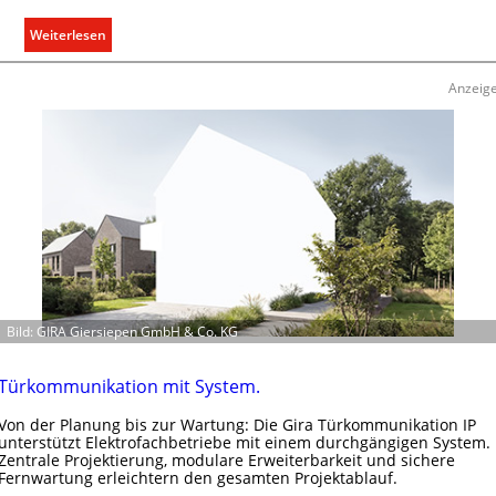
i
l
:
Weiterlesen
i
E
t
i
Anzeig
ä
n
t
C
i
l
n
i
d
p
e
f
r
ü
I
r
m
a
m
l
o
Bild: GIRA Giersiepen GmbH & Co. KG
l
b
e
i
U
Türkommunikation mit System.
l
n
i
Von der Planung bis zur Wartung: Die Gira Türkommunikation IP
t
unterstützt Elektrofachbetriebe mit einem durchgängigen System.
e
e
Zentrale Projektierung, modulare Erweiterbarkeit und sichere
n
r
Fernwartung erleichtern den gesamten Projektablauf.
w