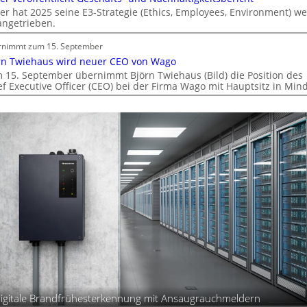
S
er hat 2025 seine E3-Strategie (Ethics, Employees, Environment) we
y
angetrieben.
s
t
rnimmt zum 15. September
e
rn Twiehaus wird neuer CEO von Wago
m
 15. September übernimmt Björn Twiehaus (Bild) die Position des
ef Executive Officer (CEO) bei der Firma Wago mit Hauptsitz in Min
.
igitale Brandfrühesterkennung mit Ansaugrauchmeldern