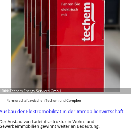
f
s
g
e
r
e
c
h
t
e
r
f
a
s
Bild: Techem Energy Services GmbH
s
e
Partnerschaft zwischen Techem und Compleo
n
u
Ausbau der Elektromobilität in der Immobilienwirtschaft
n
Der Ausbau von Ladeinfrastruktur in Wohn- und
d
Gewerbeimmobilien gewinnt weiter an Bedeutung.
r