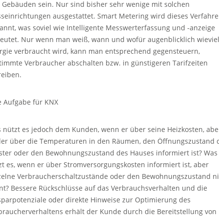
 Gebäuden sein. Nur sind bisher sehr wenige mit solchen
seinrichtungen ausgestattet. Smart Metering wird dieses Verfahr
annt, was soviel wie Intelligente Messwerterfassung und -anzeige
eutet. Nur wenn man weiß, wann und wofür augenblicklich wievie
rgie verbraucht wird, kann man entsprechend gegensteuern,
timmte Verbraucher abschalten bzw. in günstigeren Tarifzeiten
reiben.
e Aufgabe für KNX
 nützt es jedoch dem Kunden, wenn er über seine Heizkosten, abe
er über die Temperaturen in den Räumen, den Öffnungszustand 
ster oder den Bewohnungszustand des Hauses informiert ist? Was
zt es, wenn er über Stromversorgungskosten informiert ist, aber
zelne Verbraucherschaltzustände oder den Bewohnungszustand ni
nt? Bessere Rückschlüsse auf das Verbrauchsverhalten und die
sparpotenziale oder direkte Hinweise zur Optimierung des
braucherverhaltens erhält der Kunde durch die Bereitstellung von