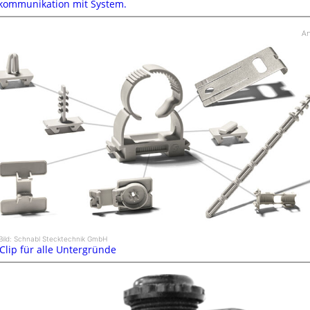
kommunikation mit System.
An
Bild: Schnabl Stecktechnik GmbH
 Clip für alle Untergründe