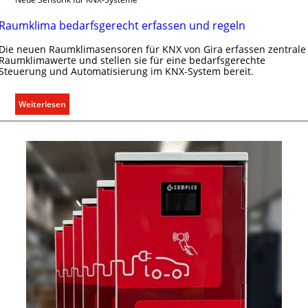
Raumklima bedarfsgerecht erfassen und regeln
Die neuen Raumklimasensoren für KNX von Gira erfassen zentrale
Raumklimawerte und stellen sie für eine bedarfsgerechte
Steuerung und Automatisierung im KNX-System bereit.
:
Weiterlesen
R
a
u
m
k
l
i
m
a
b
e
d
a
r