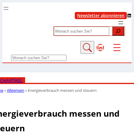
LinkedIn
Newsletter abonnieren
Search
LinkedIn
Search
CHARTIKEL
me
»
Allgemein
»
Energieverbrauch messen und steuern
nergieverbrauch messen und
teuern