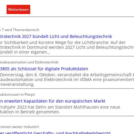
g
i
r
:
Weiterlesen
r
ü
T
t
n
ü
s
d
r
e 7 wird Themenbereich
c
e
k
ktrotechnik 2027 bündelt Licht und Beleuchtungstechnik
h
o
r Sichtbarkeit und kürzere Wege für die Lichtbranche: Auf der
a
ktrotechnik in Dortmund werden 2027 Licht und Beleuchtungstechn
m
f
ündelt in einer eigenen…
m
t
u
udeautomation und Elektrotechnik
n
 3805 als Schlüssel für digitale Produktdaten
i
Donnerstag, den 8. Oktober, veranstaltet die Arbeitsgemeinschaft
k
äudeautomation und Elektrotechnik im VDMA eine praxisorientier
ineveranstaltung.
a
t
uktionsstart in Piteşti
i
n erweitert Kapazitäten für den europäischen Markt
o
Frühjahr 2023 hat Dehn am Standort Mühlhausen eine neue
n
duktion in Betrieb genommen.
m
i
sionen weiter reduziert
t
er veröffentlicht Geschäfts- und Nachhaltigkeitsbericht