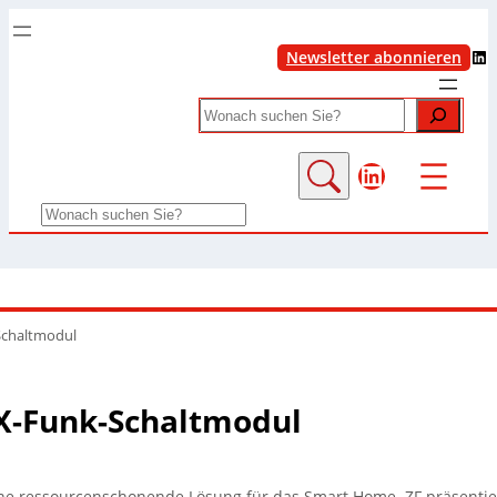
LinkedIn
Newsletter abonnieren
Search
LinkedIn
Search
Schaltmodul
X-Funk-Schaltmodul
ne ressourcenschonende Lösung für das Smart Home. ZF präsentie