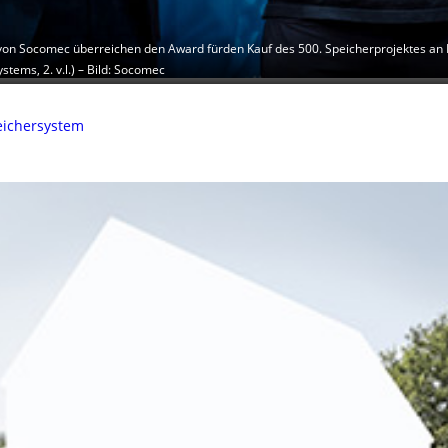
.) von Socomec überreichen den Award fürden Kauf des 500. Speicherprojektes an 
tems, 2. v.l.) – Bild: Socomec
peichersystem