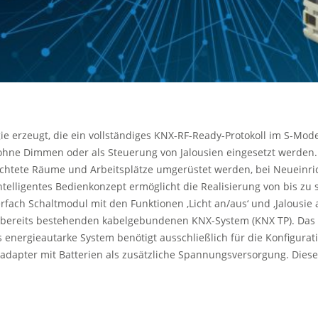
ie erzeugt, die ein vollständiges KNX-RF-Ready-Protokoll im S-Mo
ohne Dimmen oder als Steuerung von Jalousien eingesetzt werden.
ichtete Räume und Arbeitsplätze umgerüstet werden, bei Neueinric
intelligentes Bedienkonzept ermöglicht die Realisierung von bis z
fach Schaltmodul mit den Funktionen ‚Licht an/aus‘ und ‚Jalousie 
 bereits bestehenden kabelgebundenen KNX-System (KNX TP). Das 
 energieautarke System benötigt ausschließlich für die Konfigurat
ter mit Batterien als zusätzliche Spannungsversorgung. Dieser 