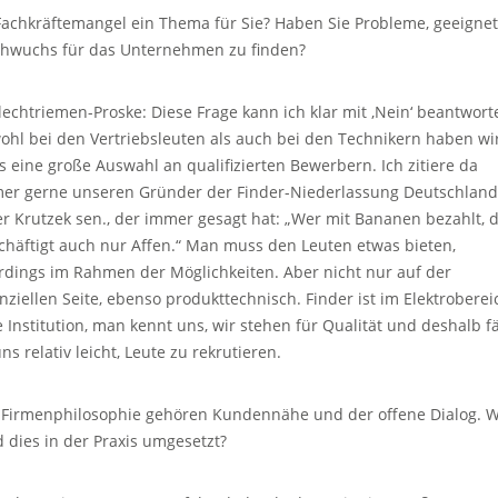
 Fachkräftemangel ein Thema für Sie? Haben Sie Probleme, geeigne
hwuchs für das Unternehmen zu finden?
lechtriemen-Proske: Diese Frage kann ich klar mit ‚Nein‘ beantwort
ohl bei den Vertriebsleuten als auch bei den Technikern haben wi
ts eine große Auswahl an qualifizierten Bewerbern. Ich zitiere da
er gerne unseren Gründer der Finder-Niederlassung Deutschland
er Krutzek sen., der immer gesagt hat: „Wer mit Bananen bezahlt, 
chäftigt auch nur Affen.“ Man muss den Leuten etwas bieten,
erdings im Rahmen der Möglichkeiten. Aber nicht nur auf der
anziellen Seite, ebenso produkttechnisch. Finder ist im Elektroberei
e Institution, man kennt uns, wir stehen für Qualität und deshalb fä
ns relativ leicht, Leute zu rekrutieren.
 Firmenphilosophie gehören Kundennähe und der offene Dialog. W
d dies in der Praxis umgesetzt?