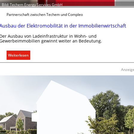
d
Bild: Techem Energy Services GmbH
r
e
Partnerschaft zwischen Techem und Compleo
g
Ausbau der Elektromobilität in der Immobilienwirtschaft
e
l
Der Ausbau von Ladeinfrastruktur in Wohn- und
n
Gewerbeimmobilien gewinnt weiter an Bedeutung.
:
Weiterlesen
A
u
Anzeig
s
b
a
u
d
e
r
E
l
e