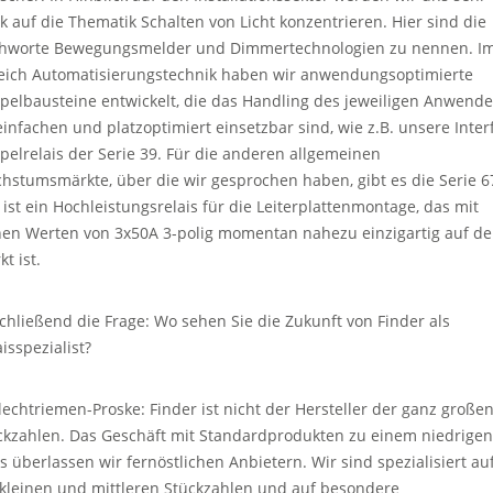
rk auf die Thematik Schalten von Licht konzentrieren. Hier sind die
chworte Bewegungsmelder und Dimmertechnologien zu nennen. I
eich Automatisierungstechnik haben wir anwendungsoptimierte
pelbausteine entwickelt, die das Handling des jeweiligen Anwende
einfachen und platzoptimiert einsetzbar sind, wie z.B. unsere Inter
pelrelais der Serie 39. Für die anderen allgemeinen
hstumsmärkte, über die wir gesprochen haben, gibt es die Serie 6
 ist ein Hochleistungsrelais für die Leiterplattenmontage, das mit
nen Werten von 3x50A 3-polig momentan nahezu einzigartig auf d
t ist.
chließend die Frage: Wo sehen Sie die Zukunft von Finder als
isspezialist?
lechtriemen-Proske: Finder ist nicht der Hersteller der ganz große
ckzahlen. Das Geschäft mit Standardprodukten zu einem niedrigen
is überlassen wir fernöstlichen Anbietern. Wir sind spezialisiert au
 kleinen und mittleren Stückzahlen und auf besondere