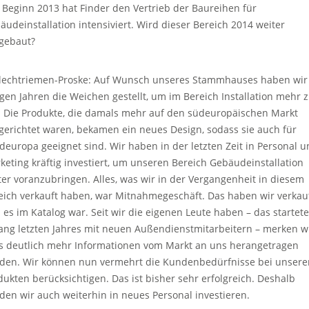
t Beginn 2013 hat Finder den Vertrieb der Baureihen für
äudeinstallation intensiviert. Wird dieser Bereich 2014 weiter
gebaut?
lechtriemen-Proske: Auf Wunsch unseres Stammhauses haben wir
igen Jahren die Weichen gestellt, um im Bereich Installation mehr 
. Die Produkte, die damals mehr auf den südeuropäischen Markt
gerichtet waren, bekamen ein neues Design, sodass sie auch für
deuropa geeignet sind. Wir haben in der letzten Zeit in Personal 
keting kräftig investiert, um unseren Bereich Gebäudeinstallation
ter voranzubringen. Alles, was wir in der Vergangenheit in diesem
eich verkauft haben, war Mitnahmegeschäft. Das haben wir verkauf
l es im Katalog war. Seit wir die eigenen Leute haben – das startete
ang letzten Jahres mit neuen Außendienstmitarbeitern – merken wi
s deutlich mehr Informationen vom Markt an uns herangetragen
den. Wir können nun vermehrt die Kundenbedürfnisse bei unsere
dukten berücksichtigen. Das ist bisher sehr erfolgreich. Deshalb
den wir auch weiterhin in neues Personal investieren.