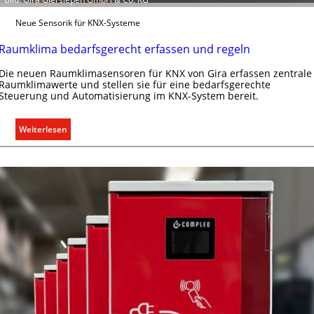
t
Neue Sensorik für KNX-Systeme
e
r
Raumklima bedarfsgerecht erfassen und regeln
g
r
Die neuen Raumklimasensoren für KNX von Gira erfassen zentrale
ü
Raumklimawerte und stellen sie für eine bedarfsgerechte
Steuerung und Automatisierung im KNX-System bereit.
n
d
e
:
Weiterlesen
R
a
u
m
k
l
i
m
a
b
e
d