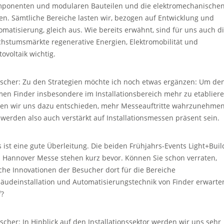
ponenten und modularen Bauteilen und die elektromechanische
ien. Sämtliche Bereiche lasten wir, bezogen auf Entwicklung und
omatisierung, gleich aus. Wie bereits erwähnt, sind für uns auch d
hstumsmärkte regenerative Energien, Elektromobilität und
tovoltaik wichtig.
scher: Zu den Strategien möchte ich noch etwas ergänzen: Um de
en Finder insbesondere im Installationsbereich mehr zu etabliere
en wir uns dazu entschieden, mehr Messeauftritte wahrzunehmen
 werden also auch verstärkt auf Installationsmessen präsent sein.
s ist eine gute Überleitung. Die beiden Frühjahrs-Events Light+Buil
 Hannover Messe stehen kurz bevor. Können Sie schon verraten,
che Innovationen der Besucher dort für die Bereiche
äudeinstallation und Automatisierungstechnik von Finder erwarte
f?
scher: In Hinblick auf den Installationssektor werden wir uns sehr