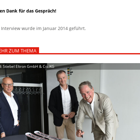
len Dank für das Gespräch!
 Interview wurde im Januar 2014 geführt.
EHR ZUM THEMA
d: Stiebel Eltron GmbH & Co. KG