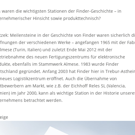
 waren die wichtigsten Stationen der Finder-Geschichte – in
ernehmerischer Hinsicht sowie produkttechnisch?
tzek: Meilensteine in der Geschichte von Finder waren sicherlich d
ffnungen der verschiedenen Werke – angefangen 1965 mit der Fab
Almese (Turin, Italien) und zuletzt Ende Mai 2012 mit der
etriebnahme des neuen Fertigungszentrums für elektronische
dukte, ebenfalls im Stammwerk Almese. 1983 wurde Finder
tschland gegründet. Anfang 2003 hat Finder hier in Trebur-Asthe
 neues Logistikzentrum eröffnet. Auch die Übernahme von
tbewerbern am Markt, wie z.B. der Eichhoff Reles SL (Valencia,
nien) im Jahr 2000, kann als wichtige Station in der Historie unsere
ernehmens betrachtet werden.
eige