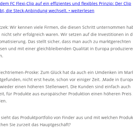
dem FC Flexi-Clip auf ein effizientes und flexibles Prinzip: Der Clip
ibt, die Steck-Anbindung wechselt.
‣ weiterlesen
tzek: Wir kennen viele Firmen, die diesen Schritt unternommen ha
 nicht sehr erfolgreich waren. Wir setzen auf die Investitionen in d
omatisierung. Das stellt sicher, dass man auch zu marktgerechten
isen und mit einer gleichbleibenden Qualität in Europa produzier
n.
lechtriemen-Proske: Zum Glück hat da auch ein Umdenken im Mar
ttgefunden, nicht erst heute, schon vor einiger Zeit. ‚Made in Europ
 wieder einen höheren Stellenwert. Die Kunden sind einfach auch
eit, für Produkte aus europäischer Produktion einen höheren Preis
len.
 sieht das Produktportfolio von Finder aus und mit welchen Produ
hen Sie zurzeit das Hauptgeschäft?