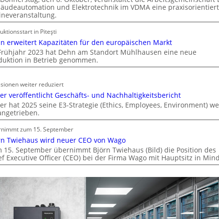
o
k
äudeautomation und Elektrotechnik im VDMA eine praxisorientier
b
ineveranstaltung.
a
i
t
uktionsstart in Piteşti
l
i
n erweitert Kapazitäten für den europäischen Markt
i
o
Frühjahr 2023 hat Dehn am Standort Mühlhausen eine neue
e
n
duktion in Betrieb genommen.
n
m
w
i
i
sionen weiter reduziert
t
r
er veröffentlicht Geschäfts- und Nachhaltigkeitsbericht
S
t
er hat 2025 seine E3-Strategie (Ethics, Employees, Environment) we
y
angetrieben.
s
s
c
t
rnimmt zum 15. September
h
e
rn Twiehaus wird neuer CEO von Wago
a
m
 15. September übernimmt Björn Twiehaus (Bild) die Position des
f
ef Executive Officer (CEO) bei der Firma Wago mit Hauptsitz in Min
.
t