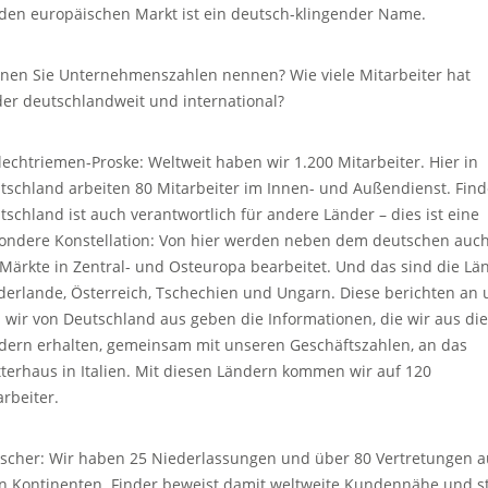
 den europäischen Markt ist ein deutsch-klingender Name.
nen Sie Unternehmenszahlen nennen? Wie viele Mitarbeiter hat
der deutschlandweit und international?
lechtriemen-Proske: Weltweit haben wir 1.200 Mitarbeiter. Hier in
tschland arbeiten 80 Mitarbeiter im Innen- und Außendienst. Find
tschland ist auch verantwortlich für andere Länder – dies ist eine
ondere Konstellation: Von hier werden neben dem deutschen auc
 Märkte in Zentral- und Osteuropa bearbeitet. Und das sind die Lä
derlande, Österreich, Tschechien und Ungarn. Diese berichten an 
 wir von Deutschland aus geben die Informationen, die wir aus di
dern erhalten, gemeinsam mit unseren Geschäftszahlen, an das
terhaus in Italien. Mit diesen Ländern kommen wir auf 120
arbeiter.
scher: Wir haben 25 Niederlassungen und über 80 Vertretungen a
en Kontinenten. Finder beweist damit weltweite Kundennähe und st