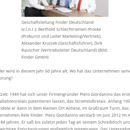
Geschäftsleitung Finder Deutschland
(v.l.n.r.): Berthold Schlechtriemen-Proske
(Prokurist und Leiter Marketing/Vertrieb),
Alexander Krutzek (Geschäftsführer), Dirk
Rauscher (Vertriebsleiter Deutschland) (Bild:
Finder GmbH)
der wird in diesem Jahr 60 Jahre alt. Wo hat das Unternehmen sei
prung?
tzek: 1949 hat sich unser Firmengründer Piero Giordanino das erst
tallationsrelais patentieren lassen, das Stromstoßrelais. Anfang 19
ndete er dann in dem kleinen Ort Almese, im Großraum Turin, das
ernehmen Rele Finder. Piero Giordanino verstarb im Juni 2012 im A
 84 Jahren. Er saß bis zuletzt jeden Tag an seinem Schreibtisch un
 wichtige Entscheidungen maßgeblich mitgetragen. Das Unterneh