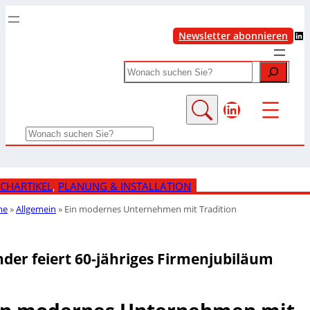
LinkedIn
Newsletter abonnieren
Search
LinkedIn
Search
CHARTIKEL
, 
PLANUNG & INSTALLATION
me
»
Allgemein
»
Ein modernes Unternehmen mit Tradition
nder feiert 60-jähriges Firmenjubiläum