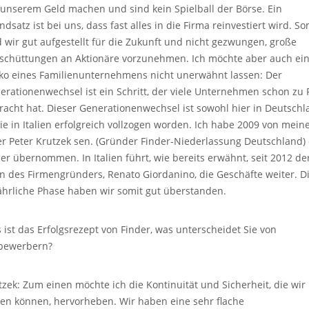
 unserem Geld machen und sind kein Spielball der Börse. Ein
dsatz ist bei uns, dass fast alles in die Firma reinvestiert wird. So
d wir gut aufgestellt für die Zukunft und nicht gezwungen, große
schüttungen an Aktionäre vorzunehmen. Ich möchte aber auch ei
iko eines Familienunternehmens nicht unerwähnt lassen: Der
erationenwechsel ist ein Schritt, der viele Unternehmen schon zu F
racht hat. Dieser Generationenwechsel ist sowohl hier in Deutsch
ie in Italien erfolgreich vollzogen worden. Ich habe 2009 von mei
er Peter Krutzek sen. (Gründer Finder-Niederlassung Deutschland)
er übernommen. In Italien führt, wie bereits erwähnt, seit 2012 de
n des Firmengründers, Renato Giordanino, die Geschäfte weiter. D
ährliche Phase haben wir somit gut überstanden.
 ist das Erfolgsrezept von Finder, was unterscheidet Sie von
bewerbern?
tzek: Zum einen möchte ich die Kontinuität und Sicherheit, die wir
ten können, hervorheben. Wir haben eine sehr flache