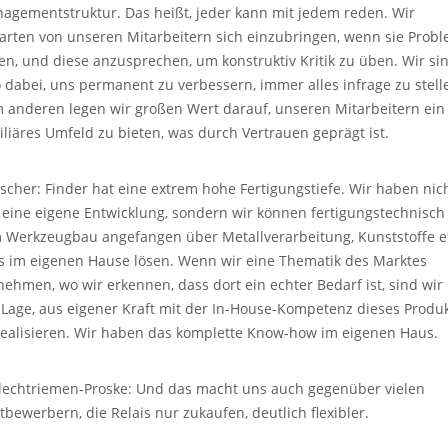
agementstruktur. Das heißt, jeder kann mit jedem reden. Wir
arten von unseren Mitarbeitern sich einzubringen, wenn sie Prob
en, und diese anzusprechen, um konstruktiv Kritik zu üben. Wir si
o dabei, uns permanent zu verbessern, immer alles infrage zu stell
 anderen legen wir großen Wert darauf, unseren Mitarbeitern ein
iliäres Umfeld zu bieten, was durch Vertrauen geprägt ist.
scher: Finder hat eine extrem hohe Fertigungstiefe. Wir haben nic
 eine eigene Entwicklung, sondern wir können fertigungstechnisch
 Werkzeugbau angefangen über Metallverarbeitung, Kunststoffe e
es im eigenen Hause lösen. Wenn wir eine Thematik des Marktes
nehmen, wo wir erkennen, dass dort ein echter Bedarf ist, sind wir 
 Lage, aus eigener Kraft mit der In-House-Kompetenz dieses Produ
realisieren. Wir haben das komplette Know-how im eigenen Haus.
lechtriemen-Proske: Und das macht uns auch gegenüber vielen
tbewerbern, die Relais nur zukaufen, deutlich flexibler.