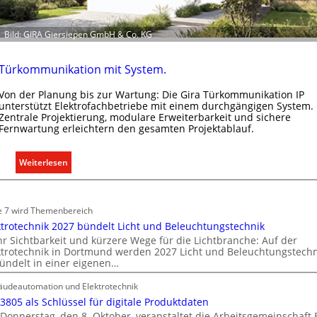
k
t
Bild: GIRA Giersiepen GmbH & Co. KG
r
o
m
Türkommunikation mit System.
o
Von der Planung bis zur Wartung: Die Gira Türkommunikation IP
b
unterstützt Elektrofachbetriebe mit einem durchgängigen System.
i
Zentrale Projektierung, modulare Erweiterbarkeit und sichere
l
Fernwartung erleichtern den gesamten Projektablauf.
i
t
:
Weiterlesen
ä
T
t
ü
i
r
e 7 wird Themenbereich
n
k
ktrotechnik 2027 bündelt Licht und Beleuchtungstechnik
d
o
r Sichtbarkeit und kürzere Wege für die Lichtbranche: Auf der
e
ktrotechnik in Dortmund werden 2027 Licht und Beleuchtungstechn
m
r
ündelt in einer eigenen…
m
I
u
udeautomation und Elektrotechnik
m
n
 3805 als Schlüssel für digitale Produktdaten
m
i
Donnerstag, den 8. Oktober, veranstaltet die Arbeitsgemeinschaft