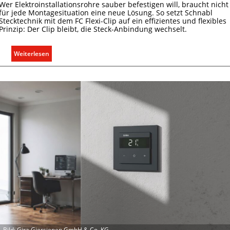
Wer Elektroinstallationsrohre sauber befestigen will, braucht nicht
für jede Montagesituation eine neue Lösung. So setzt Schnabl
Stecktechnik mit dem FC Flexi-Clip auf ein effizientes und flexibles
Prinzip: Der Clip bleibt, die Steck-Anbindung wechselt.
:
Weiterlesen
E
i
n
C
l
i
p
f
ü
r
a
l
l
e
U
n
Bild: Gira Giersiepen GmbH & Co. KG