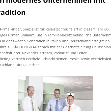
in modernes Unternehmen mit
radition
Firma Finder, Spezialist für Relaistechnik, feiert in diesem Jahr 60-
riges Firmenjubiläum. Das in Familienbesitz befindliche Unterneh
d in der zweiten Generation in Italien und Deutschland erfolgreich
ührt. GEBÄUDEDIGITAL sprach mit der Geschäftsleitung Deutschlan
chäftsführer Alexander Krutzek, Prokurist und Leiter
keting/Vertrieb Berthold Schlechtriemen-Proske sowie Vertriebslei
tschland Dirk Rauscher.