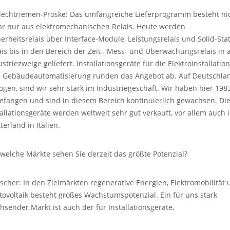
lechtriemen-Proske: Das umfangreiche Lieferprogramm besteht ni
r nur aus elektromechanischen Relais. Heute werden
herheitsrelais über Interface-Module, Leistungsrelais und Solid-Sta
ais bis in den Bereich der Zeit-, Mess- und Überwachungsrelais in a
striezweige geliefert. Installationsgeräte für die Elektroinstallation
 Gebäudeautomatisierung runden das Angebot ab. Auf Deutschla
ogen, sind wir sehr stark im Industriegeschäft. Wir haben hier 198
efangen und sind in diesem Bereich kontinuierlich gewachsen. Di
tallationsgeräte werden weltweit sehr gut verkauft, vor allem auch 
erland in Italien.
 welche Märkte sehen Sie derzeit das größte Potenzial?
scher: In den Zielmärkten regenerative Energien, Elektromobilität
tovoltaik besteht großes Wachstumspotenzial. Ein für uns stark
hsender Markt ist auch der für Installationsgeräte.