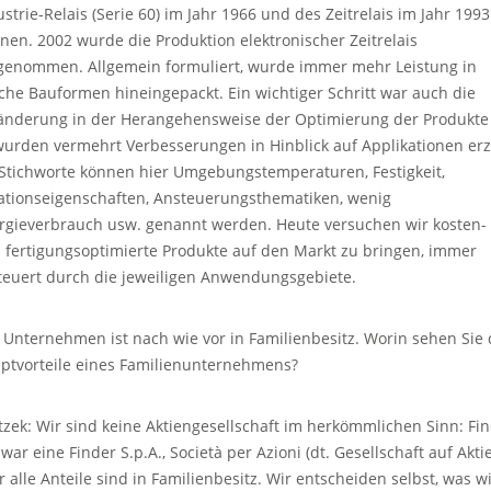
ustrie-Relais (Serie 60) im Jahr 1966 und des Zeitrelais im Jahr 1993
nen. 2002 wurde die Produktion elektronischer Zeitrelais
genommen. Allgemein formuliert, wurde immer mehr Leistung in
iche Bauformen hineingepackt. Ein wichtiger Schritt war auch die
änderung in der Herangehensweise der Optimierung der Produkte
wurden vermehrt Verbesserungen in Hinblick auf Applikationen erzi
 Stichworte können hier Umgebungstemperaturen, Festigkeit,
lationseigenschaften, Ansteuerungsthematiken, wenig
rgieverbrauch usw. genannt werden. Heute versuchen wir kosten-
 fertigungsoptimierte Produkte auf den Markt zu bringen, immer
teuert durch die jeweiligen Anwendungsgebiete.
 Unternehmen ist nach wie vor in Familienbesitz. Worin sehen Sie 
ptvorteile eines Familienunternehmens?
tzek: Wir sind keine Aktiengesellschaft im herkömmlichen Sinn: Fi
zwar eine Finder S.p.A., Società per Azioni (dt. Gesellschaft auf Aktie
r alle Anteile sind in Familienbesitz. Wir entscheiden selbst, was w