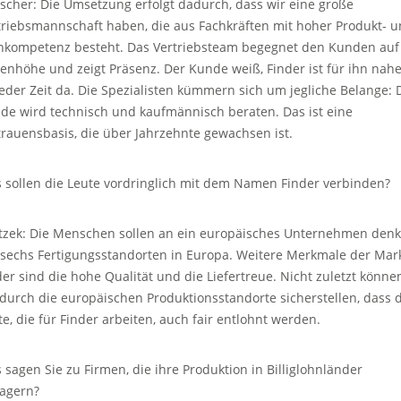
scher: Die Umsetzung erfolgt dadurch, dass wir eine große
triebsmannschaft haben, die aus Fachkräften mit hoher Produkt- 
hkompetenz besteht. Das Vertriebsteam begegnet den Kunden auf
enhöhe und zeigt Präsenz. Der Kunde weiß, Finder ist für ihn nah
jeder Zeit da. Die Spezialisten kümmern sich um jegliche Belange: 
de wird technisch und kaufmännisch beraten. Das ist eine
trauensbasis, die über Jahrzehnte gewachsen ist.
 sollen die Leute vordringlich mit dem Namen Finder verbinden?
tzek: Die Menschen sollen an ein europäisches Unternehmen denk
 sechs Fertigungsstandorten in Europa. Weitere Merkmale der Mar
der sind die hohe Qualität und die Liefertreue. Nicht zuletzt könne
 durch die europäischen Produktionsstandorte sicherstellen, dass 
te, die für Finder arbeiten, auch fair entlohnt werden.
 sagen Sie zu Firmen, die ihre Produktion in Billiglohnländer
lagern?