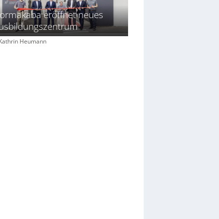
ormakaba eröffnet neues
usbildungszentrum
: Kathrin Heumann