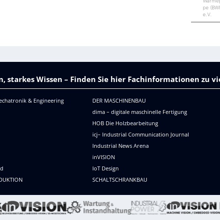
Wärme
pe (BW
e.V.
, starkes Wissen – Finden Sie hier Fachinformationen zu 
echatronik & Engineering
DER MASCHINENBAU
dima – digitale maschinelle Fertigung
HOB Die Holzbearbeitung
icj– Industrial Communication Journal
Industrial News Arena
R
inVISION
ld
IoT Design
DUKTION
SCHALTSCHRANKBAU