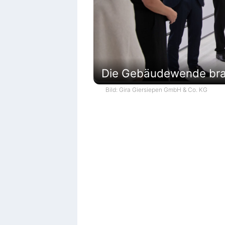
Die Gebäudewende brau
Bild: Gira Giersiepen GmbH & Co. KG