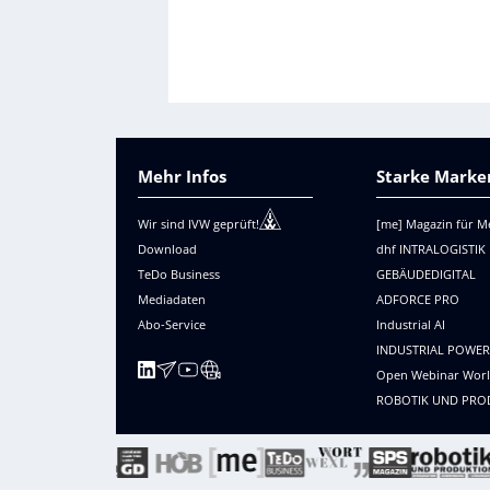
Mehr Infos
Starke Marken
Wir sind IVW geprüft!
[me] Magazin für M
Download
dhf INTRALOGISTIK
TeDo Business
GEBÄUDEDIGITAL
Mediadaten
ADFORCE PRO
Abo-Service
Industrial AI
INDUSTRIAL POWE
Open Webinar Wor
ROBOTIK UND PRO