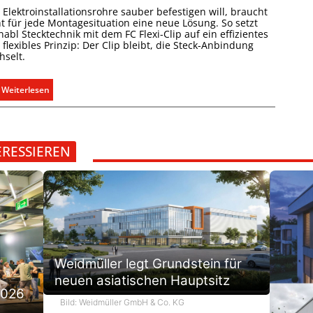
g
d
Elektroinstallationsrohre sauber befestigen will, braucht
e
e
ht für jede Montagesituation eine neue Lösung. So setzt
r
abl Stecktechnik mit dem FC Flexi-Clip auf ein effizientes
r
flexibles Prinzip: Der Clip bleibt, die Steck-Anbindung
e
E
hselt.
c
l
h
e
:
Weiterlesen
t
k
E
e
t
i
r
r
n
f
o
C
ERESSIEREN
a
m
l
s
o
i
s
b
p
e
i
f
n
l
ü
u
i
r
n
t
a
d
ä
Weidmüller legt Grundstein für
l
r
t
neuen asiatischen Hauptsitz
l
e
i
2026
e
g
n
Bild: Weidmüller GmbH & Co. KG
U
e