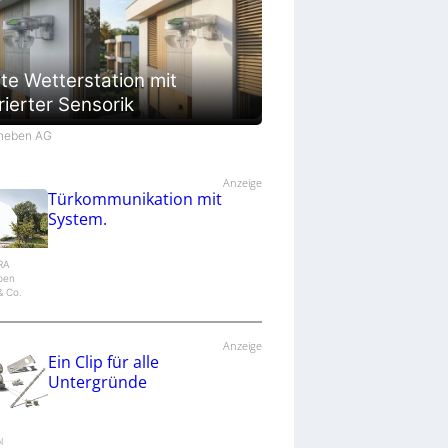
te Wetterstation mit
rierter Sensorik
Theben AG
Anzeige
Türkommunikation mit
System.
IRA
epen
 Co.
Anzeige
Ein Clip für alle
Untergründe
l