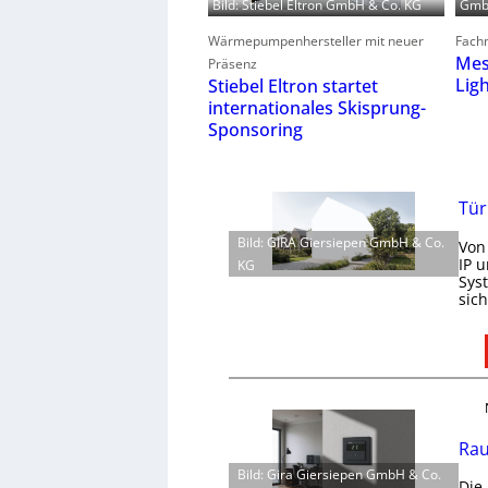
GmbH
Bild: Stiebel Eltron GmbH & Co. KG
Fachm
Wärmepumpenhersteller mit neuer
Mes
Präsenz
Lig
Stiebel Eltron startet
internationales Skisprung-
Sponsoring
Tür
Bild: GIRA Giersiepen GmbH & Co.
Von
IP 
KG
Sys
sic
Rau
Bild: Gira Giersiepen GmbH & Co.
Die