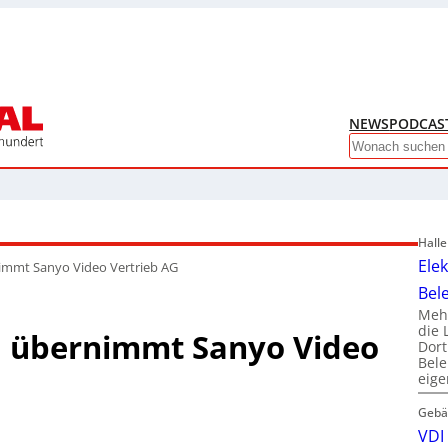
NEWS
PODCAS
Search
Hall
Ele
immt Sanyo Video Vertrieb AG
Bel
Mehr
die 
 übernimmt Sanyo Video
Dor
Bele
eig
Gebä
VDI 