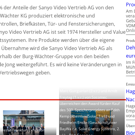
Pro
 der Anteile der Sanyo Video Vertrieb AG von den
Am D
-Wächter KG produziert elektronische und
vera
Gebä
trollen, Briefkästen, Tür- und Fenstersicherungen,
VDMA
Onli
nyo Video Vertrieb AG ist seit 1974 Hersteller und Value
tssystemen. Ihre Produkte werden über die eigene
Produ
Deh
r Übernahme wird die Sanyo Video Vertrieb AG als
eur
rhalb der Burg-Wächter-Gruppe von den beiden
Im F
de Jong weitergeführt. Es wird keine Veränderungen in
Mühl
Bet
Vertriebswegen geben.
Emis
Hag
Marc Guirguirian (2.v.r.) und Arndt
Freytag (1.v.r.) von Socomec
Nac
überreichen den Award fürden Kauf
Hage
des 500. Speicherprojektes an Edith
Empl
vora
Kemp (RheinlandSolar, 1.v.l.) und
Friedhelm Enslin (Geschäftsführer
Über
BayWa r.e. Solar Energy Systems, 2.
: Messe Frankfurt Exhibition
Bjö