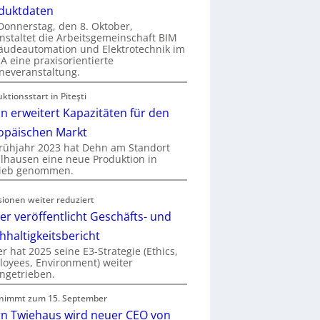
duktdaten
onnerstag, den 8. Oktober,
nstaltet die Arbeitsgemeinschaft BIM
udeautomation und Elektrotechnik im
 eine praxisorientierte
neveranstaltung.
ktionsstart in Piteşti
n erweitert Kapazitäten für den
opäischen Markt
rühjahr 2023 hat Dehn am Standort
hausen eine neue Produktion in
rieb genommen.
sionen weiter reduziert
er veröffentlicht Geschäfts- und
hhaltigkeitsbericht
r hat 2025 seine E3-Strategie (Ethics,
oyees, Environment) weiter
ngetrieben.
nimmt zum 15. September
rn Twiehaus wird neuer CEO von