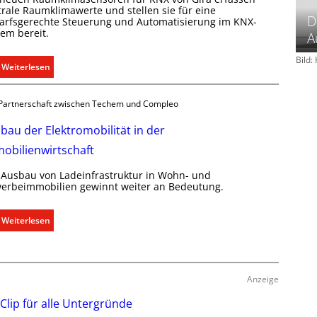
trale Raumklimawerte und stellen sie für eine
m
D
arfsgerechte Steuerung und Automatisierung im KNX-
u
tem bereit.
A
n
i
Bild
:
Weiterlesen
k
R
a
a
t
Partnerschaft zwischen Techem und Compleo
u
i
m
bau der Elektromobilität in der
o
k
n
obilienwirtschaft
l
m
i
 Ausbau von Ladeinfrastruktur in Wohn- und
i
m
erbeimmobilien gewinnt weiter an Bedeutung.
t
a
S
b
:
Weiterlesen
y
e
A
s
d
u
t
a
s
e
r
b
Anzeige
m
f
a
.
 Clip für alle Untergründe
s
u