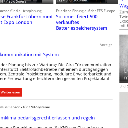
v.l.) – Bild: Socomec
 / Pietro Sutera
Wa
esse für die Lichtplanung
Feierliche Ehrung auf der EES Europe
Zum
se Frankfurt übernimmt
Socomec feiert 500.
Twie
Exec
ht Expo London
verkauftes
mit 
Batteriespeichersystem
Anzeige
kommunikation mit System.
 der Planung bis zur Wartung: Die Gira Türkommunikation
unterstützt Elektrofachbetriebe mit einem durchgängigen
D
tem. Zentrale Projektierung, modulare Erweiterbarkeit und
m
here Fernwartung erleichtern den gesamten Projektablauf.
Bild
:
Weiterlesen
T
ü
Neue Sensorik für KNX-Systeme
r
k
mklima bedarfsgerecht erfassen und regeln
o
 neuen Raumklimasensoren für KNX von Gira erfassen
m