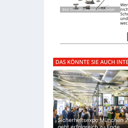
Wer 
nic
Bild: Schnabl Stecktechnik GmbH
Schn
und 
wec
DAS KÖNNTE SIE AUCH INT
Sicherheitsexpo München 
geht erfolgreich zu Ende