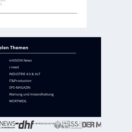
pum
P)
vielen Themen
inVISION News
i-need
INDUSTRIE 4.0 & IIoT
IT&Production
SPS-MAGAZIN
Wartung und Instandhaltung
WORTWEXL