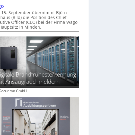
go
 15. September übernimmt Björn
haus (Bild) die Position des Chief
utive Officer (CEO) bei der Firma Wago
Hauptsitz in Minden.
igitale Brandfrühesterkennung
it Ansaugrauchmeldern
: Securiton GmbH