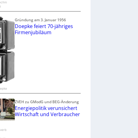
echni
H
Gründung am 3. Januar 1956
Doepke feiert 70-jähriges
Firmenjubiläum
oepke
ZVEH zu GModG und BEG-Änderung
Energiepolitik verunsichert
Wirtschaft und Verbraucher
verb