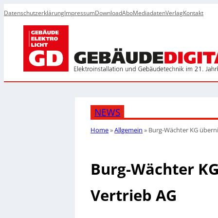
Datenschutzerklärung
Impressum
Download
Abo
Mediadaten
Verlag
Kontakt
NEWS
Home
»
Allgemein
»
Burg-Wächter KG übern
Burg-Wächter KG
Vertrieb AG