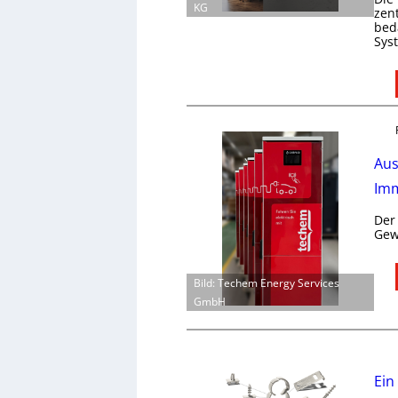
KG
zen
bed
Sys
Aus
Imm
Der
Gew
Bild: Techem Energy Services
GmbH
Ein