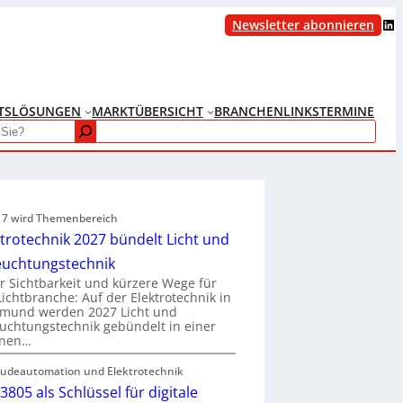
LinkedIn
Newsletter abonnieren
TS
LÖSUNGEN
MARKTÜBERSICHT
BRANCHENLINKS
TERMINE
e 7 wird Themenbereich
ktrotechnik 2027 bündelt Licht und
euchtungstechnik
 Sichtbarkeit und kürzere Wege für
Lichtbranche: Auf der Elektrotechnik in
tmund werden 2027 Licht und
uchtungstechnik gebündelt in einer
enen…
udeautomation und Elektrotechnik
3805 als Schlüssel für digitale