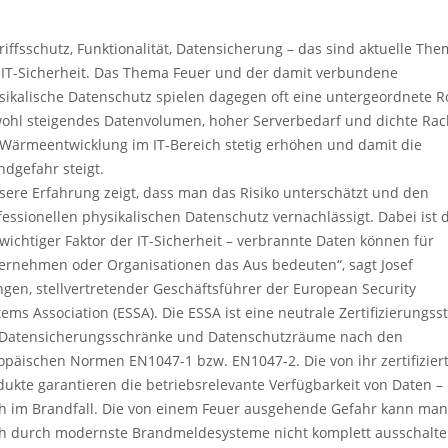
riffsschutz, Funktionalität, Datensicherung – das sind aktuelle Th
 IT-Sicherheit. Das Thema Feuer und der damit verbundene
sikalische Datenschutz spielen dagegen oft eine untergeordnete Ro
ohl steigendes Datenvolumen, hoher Serverbedarf und dichte Rac
 Wärmeentwicklung im IT-Bereich stetig erhöhen und damit die
ndgefahr steigt.
sere Erfahrung zeigt, dass man das Risiko unterschätzt und den
fessionellen physikalischen Datenschutz vernachlässigt. Dabei ist 
 wichtiger Faktor der IT-Sicherheit – verbrannte Daten können für
ernehmen oder Organisationen das Aus bedeuten“, sagt Josef
ngen, stellvertretender Geschäftsführer der European Security
tems Association (ESSA). Die ESSA ist eine neutrale Zertifizierungsst
 Datensicherungsschränke und Datenschutzräume nach den
opäischen Normen EN1047-1 bzw. EN1047-2. Die von ihr zertifizier
dukte garantieren die betriebsrelevante Verfügbarkeit von Daten –
h im Brandfall. Die von einem Feuer ausgehende Gefahr kann man
h durch modernste Brandmeldesysteme nicht komplett ausschalte