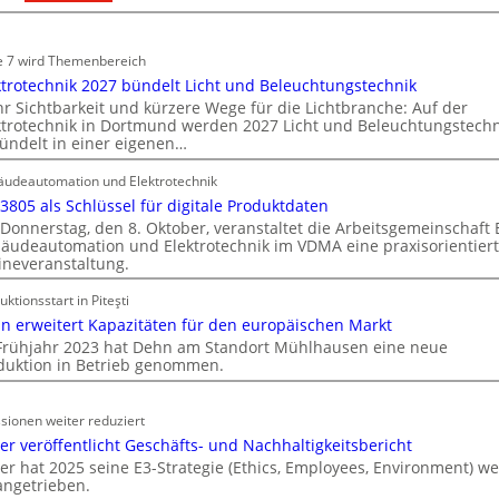
T
t
ü
ä
r
e 7 wird Themenbereich
t
k
ktrotechnik 2027 bündelt Licht und Beleuchtungstechnik
i
o
r Sichtbarkeit und kürzere Wege für die Lichtbranche: Auf der
n
ktrotechnik in Dortmund werden 2027 Licht und Beleuchtungstechn
m
d
ündelt in einer eigenen…
m
e
u
udeautomation und Elektrotechnik
r
n
 3805 als Schlüssel für digitale Produktdaten
I
i
Donnerstag, den 8. Oktober, veranstaltet die Arbeitsgemeinschaft
m
k
äudeautomation und Elektrotechnik im VDMA eine praxisorientier
m
ineveranstaltung.
a
o
t
uktionsstart in Piteşti
b
i
n erweitert Kapazitäten für den europäischen Markt
i
o
Frühjahr 2023 hat Dehn am Standort Mühlhausen eine neue
l
n
duktion in Betrieb genommen.
i
m
e
i
n
sionen weiter reduziert
t
w
er veröffentlicht Geschäfts- und Nachhaltigkeitsbericht
S
er hat 2025 seine E3-Strategie (Ethics, Employees, Environment) we
i
y
angetrieben.
r
s