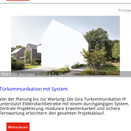
A
u
Anzeig
s
b
a
u
d
e
r
E
l
e
Bild: GIRA Giersiepen GmbH & Co. KG
k
t
r
Türkommunikation mit System.
o
Von der Planung bis zur Wartung: Die Gira Türkommunikation IP
m
unterstützt Elektrofachbetriebe mit einem durchgängigen System.
o
Zentrale Projektierung, modulare Erweiterbarkeit und sichere
b
Fernwartung erleichtern den gesamten Projektablauf.
i
l
:
Weiterlesen
i