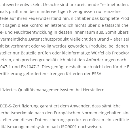
chtewerte entwickeln. Ursache sind unzureichende Testmethoden:
mals prüft man bei minderwertigen Erzeugnissen nur einzelne
teile auf ihren Feuerwiderstand hin, nicht aber das komplette Prod
it sagen diese Kontrollen letztendlich nichts über die tatsächliche
ze- und Feuchteentwicklung in dessen Innenraum aus. Somit übers
 vermeintliche ‚Datenschutzprodukt‘ vielleicht den Brand – aber se
alt ist verbrannt oder völlig wertlos geworden. Produkte, bei denen
steller nur Bauteile prüfen oder kleinformatige Würfel als Probekö
setzen, entsprechen grundsätzlich nicht den Anforderungen nach
047-1 und EN1047-2. Dies genügt deshalb auch nicht den für die 
ertifizierung geforderten strengen Kriterien der ESSA.
tifiziertes Qualitätsmanagementsystem bei Herstellern
 ECB-S-Zertifizierung garantiert dem Anwender, dass sämtliche
herheitsmerkmale nach den Europäischen Normen eingehalten sin
steller von diesen Datensicherungsprodukten müssen ein zertifizie
litätsmanagementsystem nach ISO9001 nachweisen.