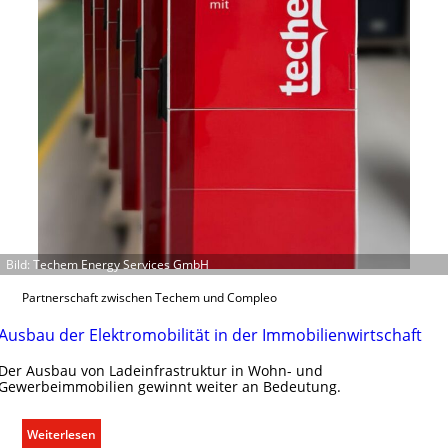
e
t
l
e
n
r
g
r
ü
n
d
e
Bild: Techem Energy Services GmbH
Partnerschaft zwischen Techem und Compleo
Ausbau der Elektromobilität in der Immobilienwirtschaft
Der Ausbau von Ladeinfrastruktur in Wohn- und
Gewerbeimmobilien gewinnt weiter an Bedeutung.
:
Weiterlesen