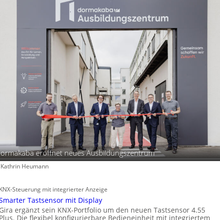
ormakaba eröffnet neues Ausbildungszentrum
: Kathrin Heumann
KNX-Steuerung mit integrierter Anzeige
Smarter Tastsensor mit Display
Gira ergänzt sein KNX-Portfolio um den neuen Tastsensor 4.55
Plus. Die flexibel konfigurierbare Bedieneinheit mit integriertem