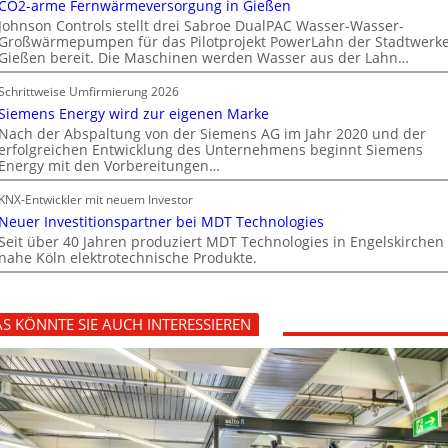
CO2-arme Fernwärmeversorgung in Gießen
Johnson Controls stellt drei Sabroe DualPAC Wasser-Wasser-
Großwärmepumpen für das Pilotprojekt PowerLahn der Stadtwerk
Gießen bereit. Die Maschinen werden Wasser aus der Lahn…
Schrittweise Umfirmierung 2026
Siemens Energy wird zur eigenen Marke
Nach der Abspaltung von der Siemens AG im Jahr 2020 und der
erfolgreichen Entwicklung des Unternehmens beginnt Siemens
Energy mit den Vorbereitungen…
KNX-Entwickler mit neuem Investor
Neuer Investitionspartner bei MDT Technologies
Seit über 40 Jahren produziert MDT Technologies in Engelskirchen
nahe Köln elektrotechnische Produkte.
S KÖNNTE SIE AUCH INTERESSIEREN