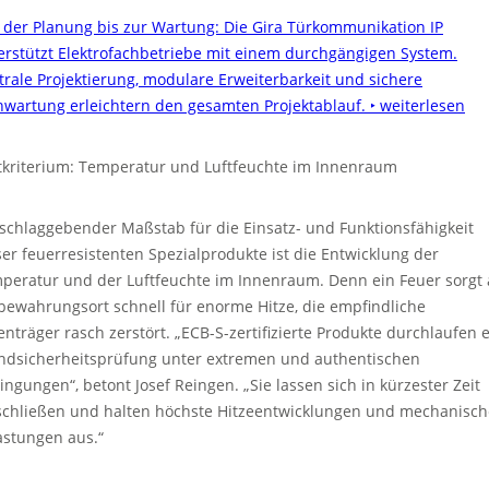
 der Planung bis zur Wartung: Die Gira Türkommunikation IP
erstützt Elektrofachbetriebe mit einem durchgängigen System.
trale Projektierung, modulare Erweiterbarkeit und sichere
nwartung erleichtern den gesamten Projektablauf.
‣ weiterlesen
tkriterium: Temperatur und Luftfeuchte im Innenraum
schlaggebender Maßstab für die Einsatz- und Funktionsfähigkeit
ser feuerresistenten Spezialprodukte ist die Entwicklung der
peratur und der Luftfeuchte im Innenraum. Denn ein Feuer sorgt
bewahrungsort schnell für enorme Hitze, die empfindliche
enträger rasch zerstört. „ECB-S-zertifizierte Produkte durchlaufen 
ndsicherheitsprüfung unter extremen und authentischen
ingungen“, betont Josef Reingen. „Sie lassen sich in kürzester Zeit
schließen und halten höchste Hitzeentwicklungen und mechanisch
astungen aus.“