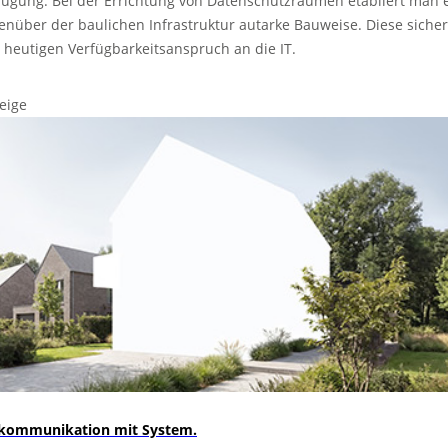
fügung. Bei der Errichtung von Datenschutzräumen etabliert man 
enüber der baulichen Infrastruktur autarke Bauweise. Diese sicher
 heutigen Verfügbarkeitsanspruch an die IT.
eige
kommunikation mit System.