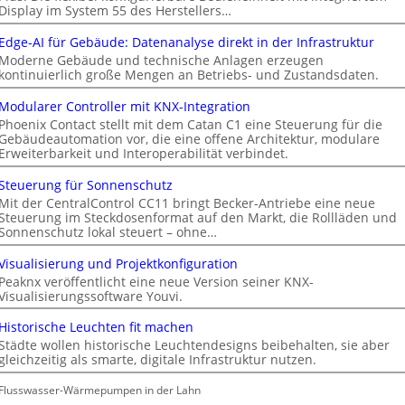
Display im System 55 des Herstellers…
Edge-AI für Gebäude: Datenanalyse direkt in der Infrastruktur
Moderne Gebäude und technische Anlagen erzeugen
kontinuierlich große Mengen an Betriebs- und Zustandsdaten.
Modularer Controller mit KNX-Integration
Phoenix Contact stellt mit dem Catan C1 eine Steuerung für die
Gebäudeautomation vor, die eine offene Architektur, modulare
Erweiterbarkeit und Interoperabilität verbindet.
Steuerung für Sonnenschutz
Mit der CentralControl CC11 bringt Becker-Antriebe eine neue
Steuerung im Steckdosenformat auf den Markt, die Rollläden und
Sonnenschutz lokal steuert – ohne…
Visualisierung und Projektkonfiguration
Peaknx veröffentlicht eine neue Version seiner KNX-
Visualisierungssoftware Youvi.
Historische Leuchten fit machen
Städte wollen historische Leuchtendesigns beibehalten, sie aber
gleichzeitig als smarte, digitale Infrastruktur nutzen.
Flusswasser-Wärmepumpen in der Lahn