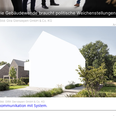
ie Gebäudewende braucht politische Weichenstellungen
Bild: Gira Giersiepen GmbH & Co. KG
An
Bild: GIRA Giersiepen GmbH & Co. KG
kommunikation mit System.