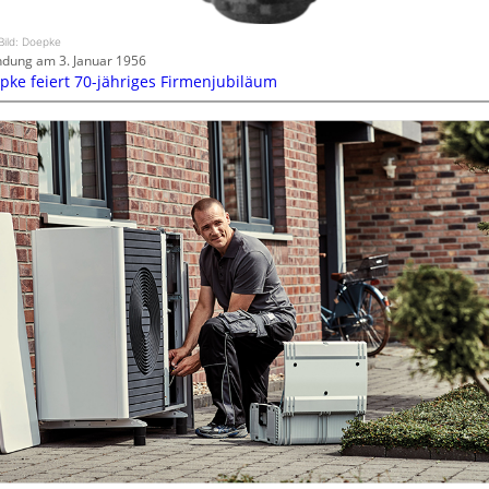
Bild: Doepke
dung am 3. Januar 1956
pke feiert 70-jähriges Firmenjubiläum