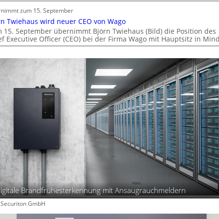
t
t
rnimmt zum 15. September
s
e
rn Twiehaus wird neuer CEO von Wago
c
m
 15. September übernimmt Björn Twiehaus (Bild) die Position des
h
ef Executive Officer (CEO) bei der Firma Wago mit Hauptsitz in Min
.
a
f
t
igitale Brandfrühesterkennung mit Ansaugrauchmeldern
: Securiton GmbH