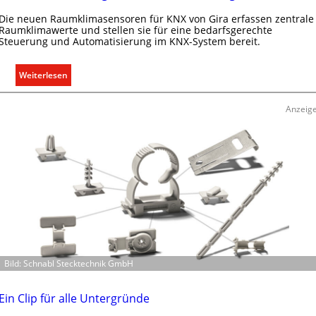
Die neuen Raumklimasensoren für KNX von Gira erfassen zentrale
Raumklimawerte und stellen sie für eine bedarfsgerechte
Steuerung und Automatisierung im KNX-System bereit.
:
Weiterlesen
R
a
Anzeig
u
m
k
l
i
m
a
b
e
d
Bild: Schnabl Stecktechnik GmbH
a
r
f
Ein Clip für alle Untergründe
s