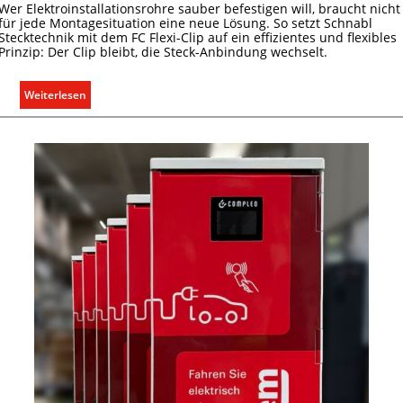
Wer Elektroinstallationsrohre sauber befestigen will, braucht nicht
g
für jede Montagesituation eine neue Lösung. So setzt Schnabl
e
Stecktechnik mit dem FC Flexi-Clip auf ein effizientes und flexibles
r
Prinzip: Der Clip bleibt, die Steck-Anbindung wechselt.
e
c
:
Weiterlesen
h
E
t
i
e
n
r
C
f
l
a
i
s
p
s
f
e
ü
n
r
u
a
n
l
d
l
r
e
e
U
g
n