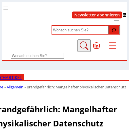
LinkedIn
Newsletter abonnieren
Search
LinkedIn
Search
CHARTIKEL
me
»
Allgemein
»
Brandgefährlich: Mangelhafter physikalischer Datenschutz
randgefährlich: Mangelhafter
hysikalischer Datenschutz