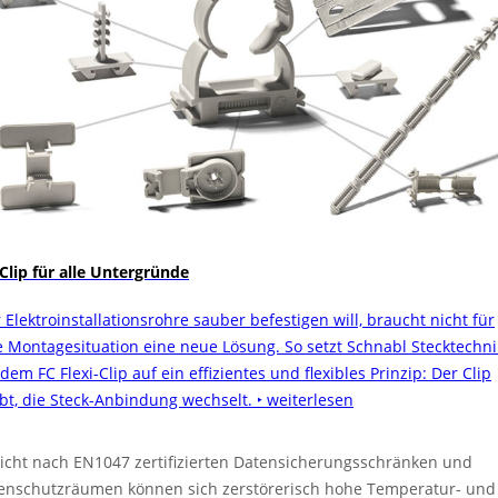
 Clip für alle Untergründe
 Elektroinstallationsrohre sauber befestigen will, braucht nicht für
e Montagesituation eine neue Lösung. So setzt Schnabl Stecktechni
dem FC Flexi-Clip auf ein effizientes und flexibles Prinzip: Der Clip
ibt, die Steck-Anbindung wechselt.
‣ weiterlesen
nicht nach EN1047 zertifizierten Datensicherungsschränken und
enschutzräumen können sich zerstörerisch hohe Temperatur- und