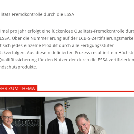
litäts-Fremdkontrolle durch die ESSA
imal pro Jahr erfolgt eine lückenlose Qualitäts-Fremdkontrolle dur
 ESSA. Über die Nummerierung auf der ECB-S-Zertifizierungsmarke
st sich jedes einzelne Produkt durch alle Fertigungsstufen
ückverfolgen. Aus diesem definierten Prozess resultiert ein Höchs
Qualitätssicherung für den Nutzer der durch die ESSA zertifizierte
ndschutzprodukte.
EHR ZUM THEMA