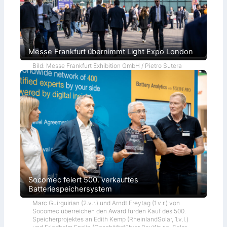
Messe Frankfurt übernimmt Light Expo London
Bild: Messe Frankfurt Exhibition GmbH / Pietro Sutera
Socomec feiert 500. verkauftes
Batteriespeichersystem
Marc Guirguirian (2.v.r.) und Arndt Freytag (1.v.r.) von
Socomec überreichen den Award fürden Kauf des 500.
Speicherprojektes an Edith Kemp (RheinlandSolar, 1.v.l.)