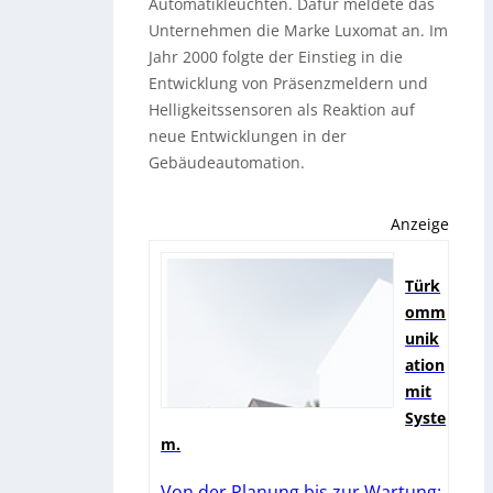
Automatikleuchten. Dafür meldete das
Unternehmen die Marke Luxomat an. Im
Jahr 2000 folgte der Einstieg in die
Entwicklung von Präsenzmeldern und
Helligkeitssensoren als Reaktion auf
neue Entwicklungen in der
Gebäudeautomation.
Anzeige
Türk
omm
unik
ation
mit
Syste
m.
Von der Planung bis zur Wartung: