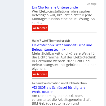
ü
Anzeige
r
Ein Clip für alle Untergründe
k
Wer Elektroinstallationsrohre sauber
o
befestigen will, braucht nicht für jede
Montagesituation eine neue Lösung. So
m
setzt…
m
u
:
Weiterlesen
n
E
i
i
Halle 7 wird Themenbereich
k
n
Elektrotechnik 2027 bündelt Licht und
a
C
Beleuchtungstechnik
t
l
Mehr Sichtbarkeit und kürzere Wege für
i
i
die Lichtbranche: Auf der Elektrotechnik
o
p
in Dortmund werden 2027 Licht und
n
f
Beleuchtungstechnik gebündelt in einer
m
eigenen…
ü
i
r
:
Weiterlesen
t
a
E
S
l
Gebäudeautomation und Elektrotechnik
l
y
l
VDI 3805 als Schlüssel für digitale
e
s
e
Produktdaten
k
t
U
Am Donnerstag, den 8. Oktober,
t
veranstaltet die Arbeitsgemeinschaft
e
n
r
BIM Gebäudeautomation und
m
t
o