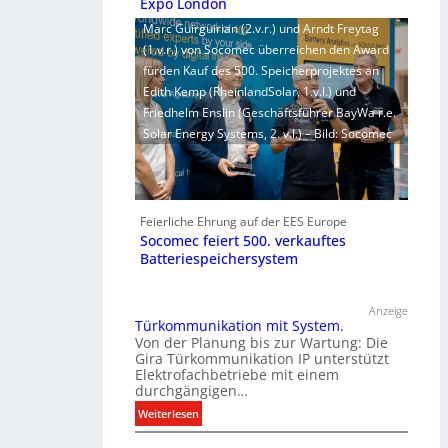
Expo London
Marc Guirguirian (2.v.r.) und Arndt Freytag
(1.v.r.) von Socomec überreichen den Award
fürden Kauf des 500. Speicherprojektes an
Edith Kemp (RheinlandSolar, 1.v.l.) und
Friedhelm Enslin (Geschäftsführer BayWa r.e.
Solar Energy Systems, 2. v.l.) – Bild: Socomec
Feierliche Ehrung auf der EES Europe
Socomec feiert 500. verkauftes
Batteriespeichersystem
Anzeige
Türkommunikation mit System.
Von der Planung bis zur Wartung: Die
Gira Türkommunikation IP unterstützt
Elektrofachbetriebe mit einem
durchgängigen…
:
Weiterlesen
T