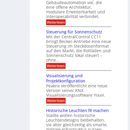
m
I
Gebäudeautomation vor, die
r
e
h
i
f
f
eine offene Architektur,
n
t
ü
o
m
modulare Erweiterbarkeit und
D
r
l
t
Interoperabilität verbindet.
e
i
G
g
r
s
e
:
l
Weiterlesen
r
p
u
b
M
e
d
l
ä
o
i
m
Steuerung für Sonnenschutz
e
a
u
d
c
Mit der CentralControl CC11
y
d
u
r
h
bringt Becker-Antriebe eine neue
e
l
z
n
Steuerung im Steckdosenformat
:
a
u
D
auf den Markt, die Rollläden und
r
E
a
e
Sonnenschutz lokal steuert –
n
t
r
d
ohne…
e
C
e
:
Weiterlesen
n
o
S
a
n
t
n
t
Visualisierung und
e
a
r
Projektkonfiguration
u
l
o
Peaknx veröffentlicht eine neue
e
y
l
Version seiner KNX-
r
s
l
u
Visualisierungssoftware Youvi.
e
e
n
d
r
:
Weiterlesen
g
i
m
V
f
r
i
i
Historische Leuchten fit machen
ü
e
t
s
r
Städte wollen historische
k
K
u
S
t
N
Leuchtendesigns beibehalten,
a
o
i
X
sie aber gleichzeitig als smarte,
l
n
n
-
digitale Infrastruktur nutzen.
i