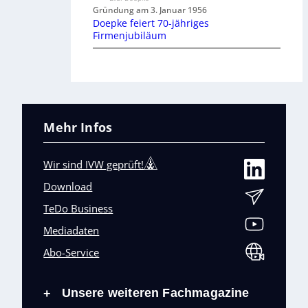
Gründung am 3. Januar 1956
Doepke feiert 70-jähriges
Firmenjubiläum
Mehr Infos
Wir sind IVW geprüft!
Download
TeDo Business
Mediadaten
Abo-Service
Unsere weiteren Fachmagazine
+