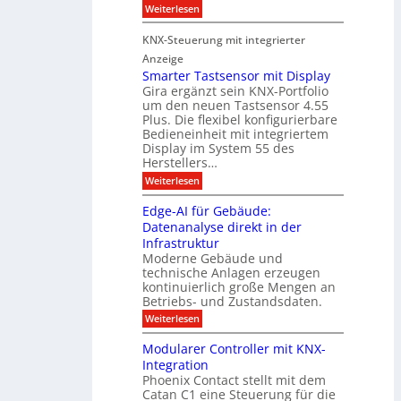
r
:
Weiterlesen
s
D
S
ö
t
T
i
f
KNX-Steuerung mit integrierter
e
c
T
f
h
Anzeige
r
e
e
n
Smarter Tastsensor mit Display
k
r
c
e
Gira ergänzt sein KNX-Portfolio
e
h
h
um den neuen Tastsensor 4.55
t
e
n
n
Plus. Die flexibel konfigurierbare
i
n
n
Bedieneinheit mit integriertem
t
o
e
s
u
Display im System 55 des
l
u
e
Herstellers…
n
o
x
e
g
:
Weiterlesen
p
g
s
S
o
m
i
m
M
A
Edge-AI für Gebäude:
i
a
e
ü
Datenanalyse direkt in der
u
r
t
n
s
Infrastruktur
t
s
c
A
e
Moderne Gebäude und
h
b
n
r
e
technische Anlagen erzeugen
i
T
s
n
kontinuierlich große Mengen an
a
l
2
a
Betriebs- und Zustandsdaten.
s
0
d
u
t
:
Weiterlesen
2
u
s
E
g
6
e
d
n
g
Modularer Controller mit KNX-
r
n
g
e
g
Integration
a
s
e
h
Phoenix Contact stellt mit dem
s
o
-
t
u
r
Catan C1 eine Steuerung für die
A
z
e
c