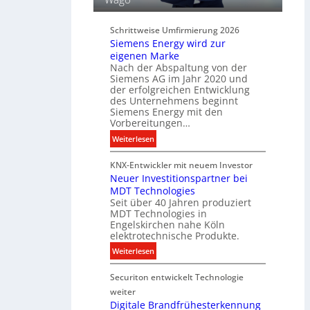
u
r
n
d
d
Schrittweise Umfirmierung 2026
i
Siemens Energy wird zur
B
g
eigenen Marke
e
i
Nach der Abspaltung von der
l
t
Siemens AG im Jahr 2020 und
e
a
der erfolgreichen Entwicklung
u
des Unternehmens beginnt
l
c
Siemens Energy mit den
e
h
Vorbereitungen…
P
t
:
Weiterlesen
r
u
S
o
n
KNX-Entwickler mit neuem Investor
i
d
g
Neuer Investitionspartner bei
e
u
s
MDT Technologies
m
k
t
Seit über 40 Jahren produziert
e
t
MDT Technologies in
e
n
d
Engelskirchen nahe Köln
c
s
a
elektrotechnische Produkte.
h
E
t
:
Weiterlesen
n
n
e
N
i
e
n
Securiton entwickelt Technologie
e
k
r
u
weiter
g
e
Digitale Brandfrühesterkennung
y