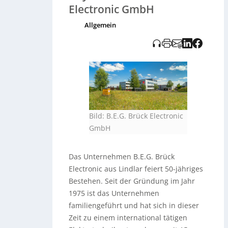
Produktion rasch wieder
Electronic GmbH
aufgenommen. Die Produktpalette
erweiterte sich über die Jahre um
Allgemein
Bewegungsmelder
,
Automatikleuchten
,
Präsenzmelder
und
Helligkeitssensoren
. Der Fokus
liegt seitdem auf Gebäudeautomation,
um den Energiebedarf zu senken. BEG
hat zudem verschiedene Zentren für
Vertrieb, Logistik und Forschung
etabliert und fühlt sich der
Nachhaltigkeit verpflichtet. Zukünftig
Bild: B.E.G. Brück Electronic
plant das Unternehmen, sein
GmbH
Engagement in der klimafreundlichen
Gebäudetechnik auszubauen.
Das Unternehmen B.E.G. Brück
Electronic aus Lindlar feiert 50-jähriges
Bestehen. Seit der Gründung im Jahr
1975 ist das Unternehmen
familiengeführt und hat sich in dieser
Zeit zu einem international tätigen