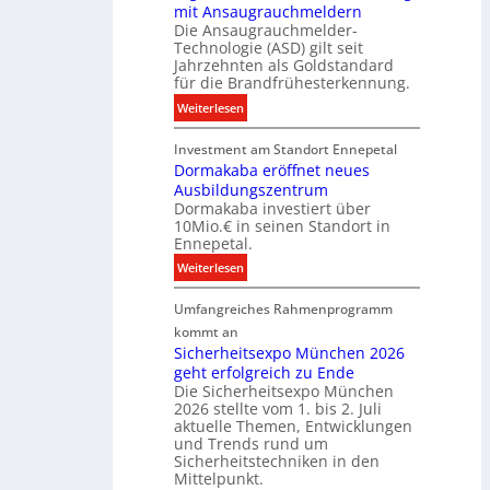
mit Ansaugrauchmeldern
r
w
Die Ansaugrauchmelder-
I
i
Technologie (ASD) gilt seit
n
r
Jahrzehnten als Goldstandard
v
für die Brandfrühesterkennung.
d
e
z
:
Weiterlesen
s
u
D
t
r
Investment am Standort Ennepetal
i
i
e
Dormakaba eröffnet neues
g
t
i
Ausbildungszentrum
i
i
Dormakaba investiert über
g
t
o
10Mio.€ in seinen Standort in
e
a
n
Ennepetal.
n
l
s
:
Weiterlesen
e
e
p
D
n
B
a
Umfangreiches Rahmenprogramm
o
M
r
r
r
kommt an
a
a
t
m
Sicherheitsexpo München 2026
r
n
n
geht erfolgreich zu Ende
a
k
d
e
Die Sicherheitsexpo München
k
e
f
r
2026 stellte vom 1. bis 2. Juli
a
r
aktuelle Themen, Entwicklungen
b
b
ü
und Trends rund um
e
a
Sicherheitstechniken in den
h
i
e
Mittelpunkt.
e
M