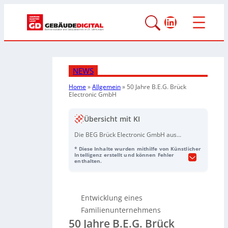
LinkedIn
NEWS
Home
»
Allgemein
»
50 Jahre B.E.G. Brück
Electronic GmbH
Übersicht mit KI
Die BEG Brück Electronic GmbH aus
Lindlar feiert ihr 50-jähriges Bestehen
* Diese Inhalte wurden mithilfe von Künstlicher
als familiengeführtes Unternehmen.
Intelligenz erstellt und können Fehler
enthalten.
Ursprünglich mit der Herstellung von
Notleuchten
gestartet, hat sich BEG zu
einem internationalen
Elektrotechnikunternehmen mit 300
Entwicklung eines
Mitarbeitenden und 15
Familienunternehmens
Auslandsniederlassungen entwickelt.
50 Jahre B.E.G. Brück
Nach einem Brand 1979 wurde die