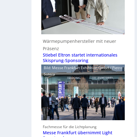
Wärmepumpenhersteller mit neuer
Präsenz
Stiebel Eltron startet internationales
Skisprung-Sponsoring
Bild: Messe Frankfurt Exhibition GmbH / Pietro
Sutera
Fachmesse für die Lichtplanung
Messe Frankfurt übernimmt Light