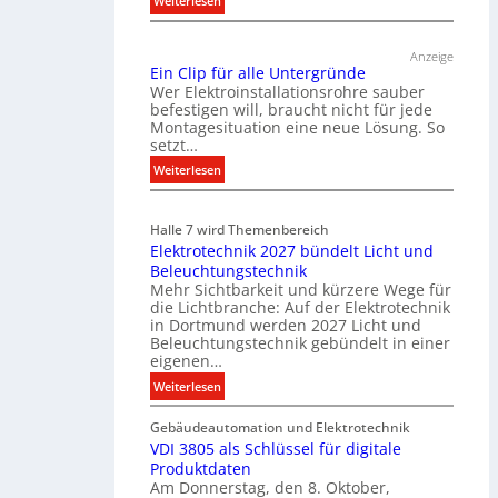
Weiterlesen
T
ü
Anzeige
r
Ein Clip für alle Untergründe
k
Wer Elektroinstallationsrohre sauber
o
befestigen will, braucht nicht für jede
Montagesituation eine neue Lösung. So
m
setzt…
m
u
:
Weiterlesen
n
E
i
i
Halle 7 wird Themenbereich
k
n
Elektrotechnik 2027 bündelt Licht und
a
C
Beleuchtungstechnik
t
l
Mehr Sichtbarkeit und kürzere Wege für
i
i
die Lichtbranche: Auf der Elektrotechnik
o
p
in Dortmund werden 2027 Licht und
n
f
Beleuchtungstechnik gebündelt in einer
m
eigenen…
ü
i
r
:
Weiterlesen
t
a
E
S
l
Gebäudeautomation und Elektrotechnik
l
y
l
VDI 3805 als Schlüssel für digitale
e
s
e
Produktdaten
k
t
U
Am Donnerstag, den 8. Oktober,
t