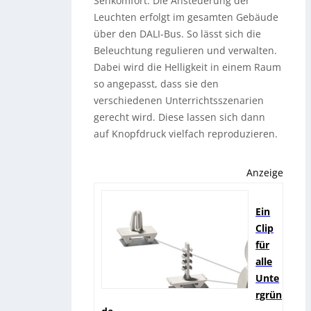
Sehkomfort. Die Ansteuerung der
Leuchten erfolgt im gesamten Gebäude
über den DALI-Bus. So lässt sich die
Beleuchtung regulieren und verwalten.
Dabei wird die Helligkeit in einem Raum
so angepasst, dass sie den
verschiedenen Unterrichtsszenarien
gerecht wird. Diese lassen sich dann
auf Knopfdruck vielfach reproduzieren.
Anzeige
Ein
Clip
für
alle
Unte
rgrün