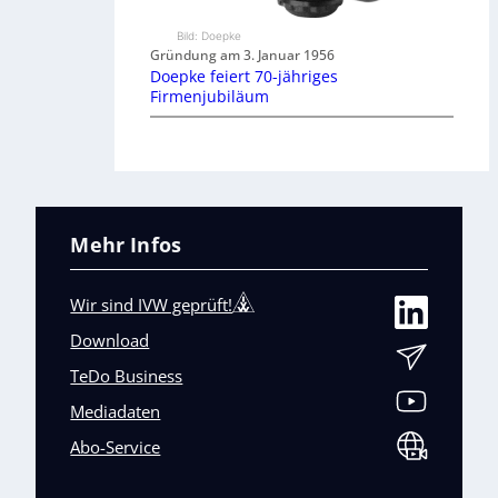
Bild: Doepke
Gründung am 3. Januar 1956
Doepke feiert 70-jähriges
Firmenjubiläum
Mehr Infos
Wir sind IVW geprüft!
Download
TeDo Business
Mediadaten
Abo-Service