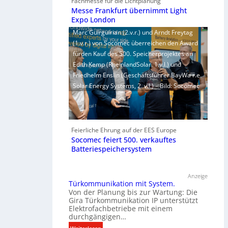
Fachmesse für die Lichtplanung
Messe Frankfurt übernimmt Light
Expo London
Marc Guirguirian (2.v.r.) und Arndt Freytag
(1.v.r.) von Socomec überreichen den Award
fürden Kauf des 500. Speicherprojektes an
Edith Kemp (RheinlandSolar, 1.v.l.) und
Friedhelm Enslin (Geschäftsführer BayWa r.e.
Solar Energy Systems, 2. v.l.) – Bild: Socomec
Feierliche Ehrung auf der EES Europe
Socomec feiert 500. verkauftes
Batteriespeichersystem
Anzeige
Türkommunikation mit System.
Von der Planung bis zur Wartung: Die
Gira Türkommunikation IP unterstützt
Elektrofachbetriebe mit einem
durchgängigen…
: