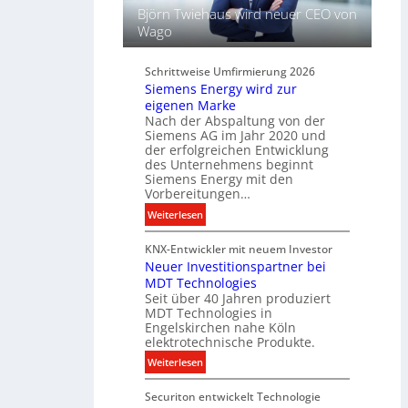
h
f
Björn Twiehaus wird neuer CEO von
t
ü
Wago
u
r
n
d
d
Schrittweise Umfirmierung 2026
i
Siemens Energy wird zur
B
g
eigenen Marke
e
i
Nach der Abspaltung von der
l
t
Siemens AG im Jahr 2020 und
e
a
der erfolgreichen Entwicklung
u
des Unternehmens beginnt
l
c
Siemens Energy mit den
e
h
Vorbereitungen…
P
t
:
Weiterlesen
r
u
S
o
n
KNX-Entwickler mit neuem Investor
i
d
g
Neuer Investitionspartner bei
e
u
s
MDT Technologies
m
k
t
Seit über 40 Jahren produziert
e
t
MDT Technologies in
e
n
d
Engelskirchen nahe Köln
c
s
a
elektrotechnische Produkte.
h
E
t
:
Weiterlesen
n
n
e
N
i
e
n
Securiton entwickelt Technologie
e
k
r