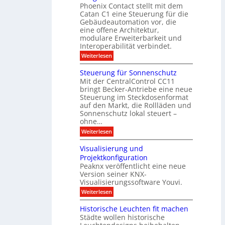
h
Phoenix Contact stellt mit dem
s
o
-
t
u
r
Catan C1 eine Steuerung für die
A
z
e
c
m
I
Gebäudeautomation vor, die
r
e
h
i
f
f
eine offene Architektur,
n
t
ü
o
m
modulare Erweiterbarkeit und
D
r
l
t
Interoperabilität verbindet.
e
i
G
g
r
s
e
:
l
Weiterlesen
r
p
u
b
M
e
d
l
ä
o
i
m
Steuerung für Sonnenschutz
e
a
u
d
c
Mit der CentralControl CC11
y
d
u
r
h
bringt Becker-Antriebe eine neue
e
l
z
n
Steuerung im Steckdosenformat
:
a
u
D
auf den Markt, die Rollläden und
r
E
a
e
Sonnenschutz lokal steuert –
n
t
r
d
ohne…
e
C
e
:
Weiterlesen
n
o
S
a
n
t
n
t
Visualisierung und
e
a
r
Projektkonfiguration
u
l
o
Peaknx veröffentlicht eine neue
e
y
l
Version seiner KNX-
r
s
l
u
Visualisierungssoftware Youvi.
e
e
n
d
r
:
Weiterlesen
g
i
m
V
f
r
i
i
Historische Leuchten fit machen
ü
e
t
s
r
Städte wollen historische
k
K
u
S
t
N