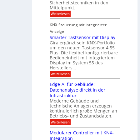
a
Sicherheitstechniken in den
h
i
e
Mittelpunkt.
e
M
r
:
Weiterlesen
s
D
S
ö
t
T
i
f
KNX-Steuerung mit integrierter
e
c
T
f
h
Anzeige
r
e
e
n
Smarter Tastsensor mit Display
k
r
c
e
Gira ergänzt sein KNX-Portfolio
e
h
h
um den neuen Tastsensor 4.55
t
e
n
n
Plus. Die flexibel konfigurierbare
i
n
n
Bedieneinheit mit integriertem
t
o
e
s
u
Display im System 55 des
l
u
e
Herstellers…
n
o
x
e
g
:
Weiterlesen
p
g
s
S
o
m
i
m
M
A
Edge-AI für Gebäude:
i
a
e
ü
Datenanalyse direkt in der
u
r
t
n
s
Infrastruktur
t
s
c
A
e
Moderne Gebäude und
h
b
n
r
e
technische Anlagen erzeugen
i
T
s
n
kontinuierlich große Mengen an
a
l
2
a
Betriebs- und Zustandsdaten.
s
0
d
u
t
:
Weiterlesen
2
u
s
E
g
6
e
d
n
g
Modularer Controller mit KNX-
r
n
g
e
g
Integration
a
s
e