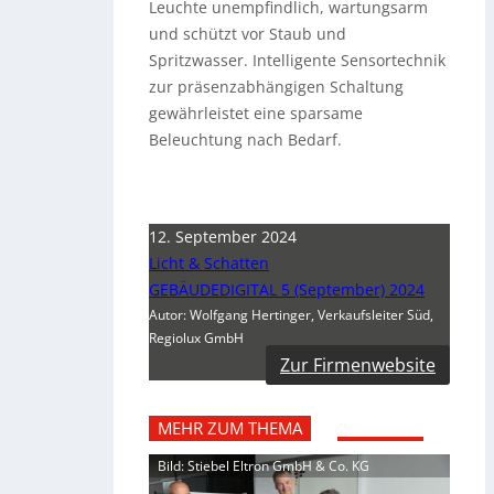
Leuchte unempfindlich, wartungsarm
und schützt vor Staub und
Spritzwasser. Intelligente Sensortechnik
zur präsenzabhängigen Schaltung
gewährleistet eine sparsame
Beleuchtung nach Bedarf.
12. September 2024
Licht & Schatten
GEBÄUDEDIGITAL 5 (September) 2024
Autor: Wolfgang Hertinger, Verkaufsleiter Süd,
Regiolux GmbH
Zur Firmenwebsite
MEHR ZUM THEMA
Bild: Stiebel Eltron GmbH & Co. KG