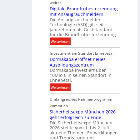
u
weiter
g
e
Digitale Brandfrühesterkennung
y
mit Ansaugrauchmeldern
r
w
Die Ansaugrauchmelder-
I
i
Technologie (ASD) gilt seit
n
r
Jahrzehnten als Goldstandard
v
für die Brandfrühesterkennung.
d
e
z
:
Weiterlesen
s
u
D
t
r
Investment am Standort Ennepetal
i
i
e
Dormakaba eröffnet neues
g
t
i
Ausbildungszentrum
i
i
Dormakaba investiert über
g
t
o
10Mio.€ in seinen Standort in
e
a
n
Ennepetal.
n
l
s
:
Weiterlesen
e
e
p
D
n
B
a
Umfangreiches Rahmenprogramm
o
M
r
r
r
kommt an
a
a
t
m
Sicherheitsexpo München 2026
r
n
n
geht erfolgreich zu Ende
a
k
d
e
Die Sicherheitsexpo München
k
e
f
r
2026 stellte vom 1. bis 2. Juli
a
r
aktuelle Themen, Entwicklungen
b
b
ü
und Trends rund um
e