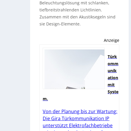
Beleuchtungslösung mit schlanken,
tiefbreitstrahlenden Lichtlinien.
Zusammen mit den Akustiksegeln sind
sie Design-Elemente.
Anzeige
Türk
omm
unik
ation
mit
Syste
m.
Von der Planung bis zur Wartung:
Die Gira Türkommunikation IP
unterstützt Elektrofachbetriebe