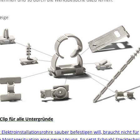
eige
 Clip für alle Untergründe
 Elektroinstallationsrohre sauber befestigen will, braucht nicht für
e Montagesituation eine neue Lösung. So setzt Schnabl Stecktechni