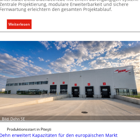
Zentrale Projektierung, modulare Erweiterbarkeit und sichere
r
Fernwartung erleichtern den gesamten Projektablauf.
g
r
:
Weiterlesen
ü
T
n
ü
d
r
e
k
o
m
m
u
n
i
k
a
t
i
Bild: Dehn SE
o
n
Produktionsstart in Piteşti
Dehn erweitert Kapazitäten für den europäischen Markt
m