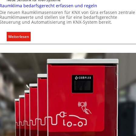
Raumklima bedarfsgerecht erfassen und regeln
i
Die neuen Raumklimasensoren für KNX von Gira erfassen zentrale
t
Raumklimawerte und stellen sie für eine bedarfsgerechte
ä
Steuerung und Automatisierung im KNX-System bereit.
t
e
:
Weiterlesen
n
R
f
a
ü
u
r
m
d
k
e
l
n
i
e
m
u
a
r
b
o
e
p
d
ä
a
i
r
s
f
c