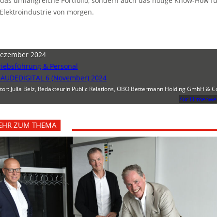
das umfangreiche Portfolio, sondern auch das nötige Know-How fü
 Elektroindustrie von morgen.
Dezember 2024
riebsführung & Personal
ÄUDEDIGITAL 6 (November) 2024
tor: Julia Belz, Redakteurin Public Relations, OBO Bettermann Holding GmbH & C
Zur Firmenwe
EHR ZUM THEMA