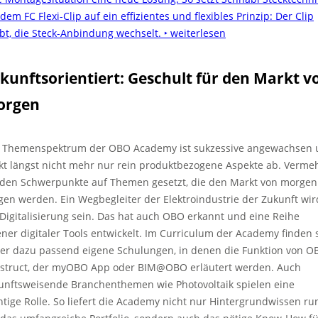
dem FC Flexi-Clip auf ein effizientes und flexibles Prinzip: Der Clip
ibt, die Steck-Anbindung wechselt.
‣ weiterlesen
kunftsorientiert: Geschult für den Markt v
orgen
 Themenspektrum der OBO Academy ist sukzessive angewachsen
kt längst nicht mehr nur rein produktbezogene Aspekte ab. Verme
den Schwerpunkte auf Themen gesetzt, die den Markt von morgen
gen werden. Ein Wegbegleiter der Elektroindustrie der Zukunft wir
 Digitalisierung sein. Das hat auch OBO erkannt und eine Reihe
ener digitaler Tools entwickelt. Im Curriculum der Academy finden 
er dazu passend eigene Schulungen, in denen die Funktion von O
struct, der myOBO App oder BIM@OBO erläutert werden. Auch
unftsweisende Branchenthemen wie Photovoltaik spielen eine
htige Rolle. So liefert die Academy nicht nur Hintergrundwissen ru