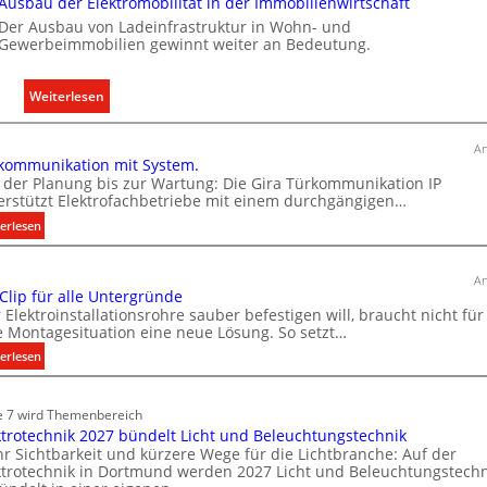
g
Ausbau der Elektromobilität in der Immobilienwirtschaft
e
Der Ausbau von Ladeinfrastruktur in Wohn- und
Gewerbeimmobilien gewinnt weiter an Bedeutung.
l
n
:
Weiterlesen
A
u
An
kommunikation mit System.
s
 der Planung bis zur Wartung: Die Gira Türkommunikation IP
b
erstützt Elektrofachbetriebe mit einem durchgängigen…
a
:
erlesen
u
T
d
ü
e
An
r
 Clip für alle Untergründe
r
k
 Elektroinstallationsrohre sauber befestigen will, braucht nicht für
E
o
e Montagesituation eine neue Lösung. So setzt…
l
m
:
erlesen
e
m
E
u
k
i
n
e 7 wird Themenbereich
t
n
i
ktrotechnik 2027 bündelt Licht und Beleuchtungstechnik
r
C
k
r Sichtbarkeit und kürzere Wege für die Lichtbranche: Auf der
l
o
ktrotechnik in Dortmund werden 2027 Licht und Beleuchtungstechn
a
i
m