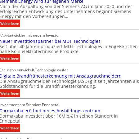
t
Siemens Energy wird zur eigenen Marke
t
Nach der Abspaltung von der Siemens AG im Jahr 2020 und der
e
e
erfolgreichen Entwicklung des Unternehmens beginnt Siemens
c
Energy mit den Vorbereitungen…
n
h
:
Weiterlesen
n
S
i
KNX-Entwickler mit neuem Investor
i
k
Neuer Investitionspartner bei MDT Technologies
e
Seit über 40 Jahren produziert MDT Technologies in Engelskirchen
m
nahe Köln elektrotechnische Produkte.
e
:
Weiterlesen
n
N
s
Securiton entwickelt Technologie weiter
e
E
Digitale Brandfrühesterkennung mit Ansaugrauchmeldern
u
n
Die Ansaugrauchmelder-Technologie (ASD) gilt seit Jahrzehnten als
e
e
Goldstandard für die Brandfrühesterkennung.
r
r
:
Weiterlesen
I
g
D
n
y
Investment am Standort Ennepetal
i
v
w
Dormakaba eröffnet neues Ausbildungszentrum
g
e
i
Dormakaba investiert über 10Mio.€ in seinen Standort in
i
s
r
Ennepetal.
t
t
d
:
Weiterlesen
a
i
z
D
l
t
u