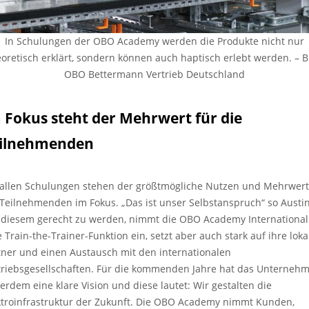
In Schulungen der OBO Academy werden die Produkte nicht nur
eoretisch erklärt, sondern können auch haptisch erlebt werden. – Bi
OBO Bettermann Vertrieb Deutschland
 Fokus steht der Mehrwert für die
ilnehmenden
 allen Schulungen stehen der größtmögliche Nutzen und Mehrwert
 Teilnehmenden im Fokus. „Das ist unser Selbstanspruch“ so Austin
diesem gerecht zu werden, nimmt die OBO Academy International
e Train-the-Trainer-Funktion ein, setzt aber auch stark auf ihre lok
tner und einen Austausch mit den internationalen
triebsgesellschaften. Für die kommenden Jahre hat das Unterneh
erdem eine klare Vision und diese lautet: Wir gestalten die
ktroinfrastruktur der Zukunft. Die OBO Academy nimmt Kunden,