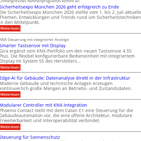
Umfangreiches Rahmenprogramm kommt an
o
e
i
r
Sicherheitsexpo München 2026 geht erfolgreich zu Ende
r
B
o
e
Die Sicherheitsexpo München 2026 stellte vom 1. bis 2. Juli aktuell
m
r
n
i
Themen, Entwicklungen und Trends rund um Sicherheitstechniken
a
a
s
g
in den Mittelpunkt.
k
n
p
e
:
Weiterlesen
a
d
a
n
S
b
i
f
r
e
KNX-Steuerung mit integrierter Anzeige
c
a
r
t
n
Smarter Tastsensor mit Display
h
e
ü
n
M
e
Gira ergänzt sein KNX-Portfolio um den neuen Tastsensor 4.55
r
r
h
Plus. Die flexibel konfigurierbare Bedieneinheit mit integriertem
e
a
h
ö
Display im System 55 des Herstellers…
e
r
r
e
f
s
:
Weiterlesen
b
i
k
S
t
f
t
e
e
m
s
Edge-AI für Gebäude: Datenanalyse direkt in der Infrastruktur
n
e
i
a
e
Moderne Gebäude und technische Anlagen erzeugen
e
r
r
M
x
kontinuierlich große Mengen an Betriebs- und Zustandsdaten.
t
p
t
k
D
e
:
o
Weiterlesen
n
e
T
r
E
M
T
e
n
d
ü
T
Modularer Controller mit KNX-Integration
a
g
n
u
n
e
Phoenix Contact stellt mit dem Catan C1 eine Steuerung für die
s
e
c
e
u
Gebäudeautomation vor, die eine offene Architektur, modulare
c
t
-
h
s
Erweiterbarkeit und Interoperabilität verbindet.
s
A
e
n
h
e
I
n
A
:
Weiterlesen
g
n
n
f
2
M
u
m
s
o
ü
0
o
Steuerung für Sonnenschutz
o
s
r
2
i
l
d