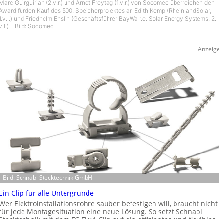
Marc Guirguirian (2.v.r.) und Arndt Freytag (1.v.r.) von Socomec überreichen den
Award fürden Kauf des 500. Speicherprojektes an Edith Kemp (RheinlandSolar,
1.v.l.) und Friedhelm Enslin (Geschäftsführer BayWa r.e. Solar Energy Systems, 2.
v.l.) – Bild: Socomec
Anzeig
Bild: Schnabl Stecktechnik GmbH
Ein Clip für alle Untergründe
Wer Elektroinstallationsrohre sauber befestigen will, braucht nicht
für jede Montagesituation eine neue Lösung. So setzt Schnabl