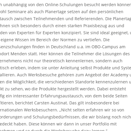
h unabhängig von den Online-Schulungen besucht werden können
ohl Seminare als auch Planertage setzen auf den persönlichen
tausch zwischen Teilnehmenden und Referierenden. Die Planerta
chnen sich besonders durch einen starken Praxisbezug aus und
den von Experten für Experten konzipiert. Sie sind ideal geeignet,
 eigene Wissen im Bereich der Normen zu vertiefen. Die
senzschulungen finden in Deutschland u.a. im OBO-Campus am
ndort Menden statt. Hier können die Teilnehmer die Lösungen des
ernehmens nicht nur theoretisch kennenlernen, sondern auch
tisch erleben, indem sie unter Anleitung selbst Produkte und Sys
tallieren. Auch Werksbesuche gehören zum Angebot der Academy 
en die Möglichkeit, die verschiedenen Standorte kennenzulernen 
ekt zu sehen, wo die Produkte hergestellt werden. Dabei entsteht
fig ein interessanter Erfahrungsaustausch, von dem beide Seiten
fitieren, berichtet Carsten Austinat. Das gilt insbesondere bei
ernationalen Werksbesuchern. „Nicht selten erfahren wir so von
orderungen und Schulungsbedürfnissen, die wir bislang noch nich
edeckt haben. Diese können wir dann in unser Portfolio mit
nehmen und so durch die Werksbesuche dazu lernen.“