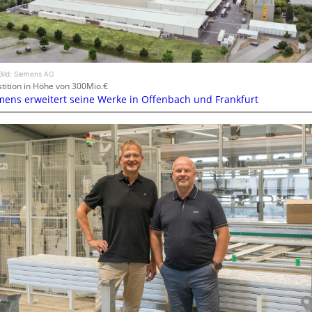
Bild: Siemens AG
stition in Höhe von 300Mio.€
mens erweitert seine Werke in Offenbach und Frankfurt