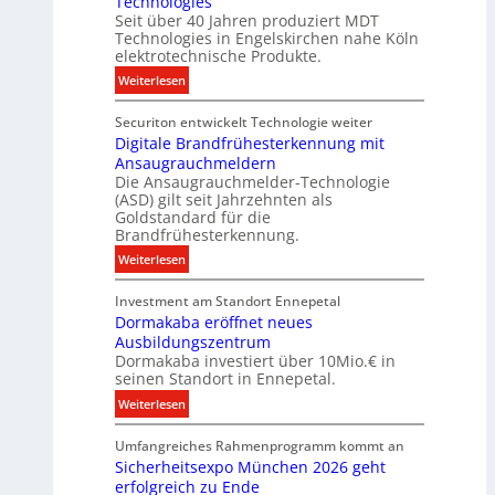
Technologies
m
d
t
Seit über 40 Jahren produziert MDT
e
a
Technologies in Engelskirchen nahe Köln
e
n
t
elektrotechnische Produkte.
c
s
e
:
h
Weiterlesen
E
n
N
n
n
Securiton entwickelt Technologie weiter
e
i
e
Digitale Brandfrühesterkennung mit
u
k
r
Ansaugrauchmeldern
e
g
Die Ansaugrauchmelder-Technologie
r
y
(ASD) gilt seit Jahrzehnten als
I
w
Goldstandard für die
n
i
Brandfrühesterkennung.
v
r
:
Weiterlesen
e
d
D
s
z
Investment am Standort Ennepetal
i
t
u
Dormakaba eröffnet neues
g
i
r
Ausbildungszentrum
i
t
e
Dormakaba investiert über 10Mio.€ in
t
i
seinen Standort in Ennepetal.
i
a
o
g
:
Weiterlesen
l
n
e
D
e
s
n
Umfangreiches Rahmenprogramm kommt an
o
B
p
e
Sicherheitsexpo München 2026 geht
r
r
a
erfolgreich zu Ende
n
m
a