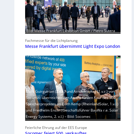
Bild: Messe Frankfurt Exhibition GmbH / Pietro Sutera
Fachmesse für die Lichtplanung
Messe Frankfurt übernimmt Light Expo London
Marc Guirguirian (2.v.r.) und Arndt Freytag (1.v.r.) von
Socomec überreichen den Award fürden Kauf des 500.
Speicherprojektes an Edith Kemp (RheinlandSolar, 1.v.l.)
und Friedhelm Enslin (Geschäftsführer BayWa r.e. Solar
Energy Systems, 2. v.l.) – Bild: Socomec
Feierliche Ehrung auf der EES Europe
Socomec feiert 500. verkauftes