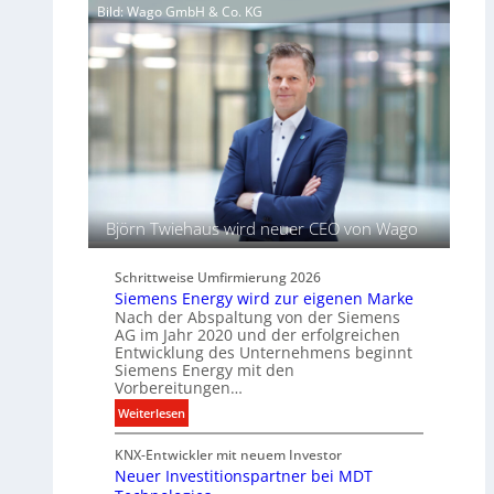
d
Bild: Wago GmbH & Co. KG
ü
e
s
l
s
t
e
L
l
i
f
c
ü
h
r
t
d
u
i
n
Björn Twiehaus wird neuer CEO von Wago
g
d
i
B
t
Schrittweise Umfirmierung 2026
e
a
Siemens Energy wird zur eigenen Marke
l
l
Nach der Abspaltung von der Siemens
e
AG im Jahr 2020 und der erfolgreichen
e
u
Entwicklung des Unternehmens beginnt
P
c
Siemens Energy mit den
r
h
Vorbereitungen…
o
t
:
Weiterlesen
d
u
S
u
n
KNX-Entwickler mit neuem Investor
i
k
g
Neuer Investitionspartner bei MDT
e
t
s