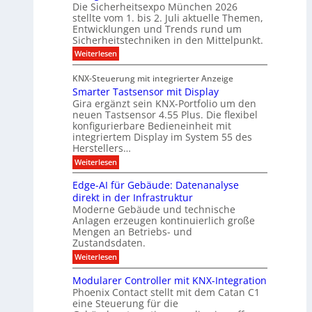
r
Die Sicherheitsexpo München 2026
M
a
n
t
stellte vom 1. bis 2. Juli aktuelle Themen,
a
k
d
Entwicklungen und Trends rund um
n
r
a
f
Sicherheitstechniken in den Mittelpunkt.
e
k
b
r
:
Weiterlesen
r
e
a
S
ü
b
i
e
h
KNX-Steuerung mit integrierter Anzeige
e
c
r
e
Smarter Tastsensor mit Display
h
i
ö
e
Gira ergänzt sein KNX-Portfolio um den
s
M
r
neuen Tastsensor 4.55 Plus. Die flexibel
f
t
h
D
konfigurierbare Bedieneinheit mit
f
e
e
T
integriertem Display im System 55 des
n
i
r
Herstellers…
T
t
e
k
s
:
e
Weiterlesen
t
e
e
S
c
x
n
m
n
Edge-AI für Gebäude: Datenanalyse
h
p
a
e
n
direkt in der Infrastruktur
o
r
n
u
Moderne Gebäude und technische
u
M
t
o
ü
Anlagen erzeugen kontinuierlich große
e
e
n
l
n
r
Mengen an Betriebs- und
s
g
c
T
o
Zustandsdaten.
A
h
m
a
g
:
Weiterlesen
e
s
u
i
E
i
n
t
s
t
d
2
s
Modularer Controller mit KNX-Integration
e
g
b
0
A
e
Phoenix Contact stellt mit dem Catan C1
s
e
2
n
i
n
eine Steuerung für die
-
6
s