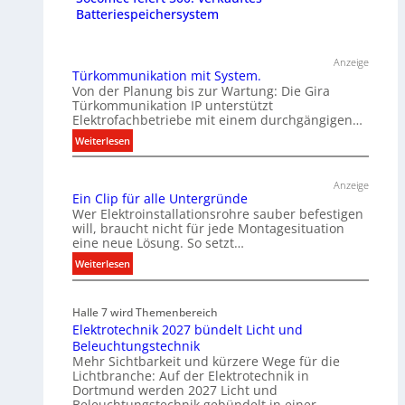
Batteriespeichersystem
Anzeige
Türkommunikation mit System.
Von der Planung bis zur Wartung: Die Gira
Türkommunikation IP unterstützt
Elektrofachbetriebe mit einem durchgängigen…
:
Weiterlesen
T
ü
Anzeige
r
Ein Clip für alle Untergründe
k
Wer Elektroinstallationsrohre sauber befestigen
o
will, braucht nicht für jede Montagesituation
eine neue Lösung. So setzt…
m
m
:
Weiterlesen
u
E
n
i
i
Halle 7 wird Themenbereich
n
Elektrotechnik 2027 bündelt Licht und
k
C
Beleuchtungstechnik
a
l
Mehr Sichtbarkeit und kürzere Wege für die
t
i
Lichtbranche: Auf der Elektrotechnik in
i
p
Dortmund werden 2027 Licht und
o
f
Beleuchtungstechnik gebündelt in einer