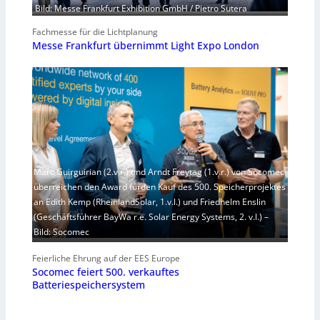
Bild: Messe Frankfurt Exhibition GmbH / Pietro Sutera
Fachmesse für die Lichtplanung
Messe Frankfurt übernimmt Light Expo London
Marc Guirguirian (2.v.r.) und Arndt Freytag (1.v.r.) von Socomec
überreichen den Award fürden Kauf des 500. Speicherprojektes
an Edith Kemp (RheinlandSolar, 1.v.l.) und Friedhelm Enslin
(Geschäftsführer BayWa r.e. Solar Energy Systems, 2. v.l.) –
Bild: Socomec
Feierliche Ehrung auf der EES Europe
Socomec feiert 500. verkauftes
Batteriespeichersystem