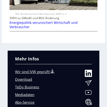
Bild: Bundesverband Wärmepumpe (BWP) e.V.
ZVEH zu GModG und BEG-Änderung
Energiepolitik verunsichert Wirtschaft und
Verbraucher
Mehr Infos
Wir sind IVW geprüft!
Download
TeDo Business
Mediadaten
Abo-Service