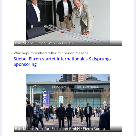
Bild: Stiebel Eltron GmbH & Co. KG
Wärmepumpenhersteller mit neuer Präsenz
Stiebel Eltron startet internationales Skisprung-
Sponsoring
Bild: Messe Frankfurt Exhibition GmbH / Pietro Sutera