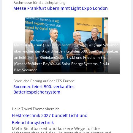
Fachmesse für die Lichtplanung
Messe Frankfurt übernimmt Light Expo London
Marc Guirguirian (2.v.r.) und Arndt Freytag (1.v.r.) von Socomec
überreichen den Award fürden Kauf des 500. Speicherprojektes
an Edith Kemp (RheinlandSolar, 1.v.l.) und Friedhelm Enslin
(Geschäftsführer BayWa r.e. Solar Energy Systems, 2. v.l.) –
Bild: Socomec
Feierliche Ehrung auf der EES Europe
Socomec feiert 500. verkauftes
Batteriespeichersystem
Halle 7 wird Themenbereich
Elektrotechnik 2027 bündelt Licht und
Beleuchtungstechnik
Mehr Sichtbarkeit und kürzere Wege für die