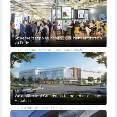
Sicherheitsexpo München 2026 geht erfolgreich
zu Ende
Bild: Sicherheitsexpo.de / Foto: Frank Schroth
Weidmüller legt Grundstein für neuen asiatischen
Hauptsitz
Bild: Weidmüller GmbH & Co. KG