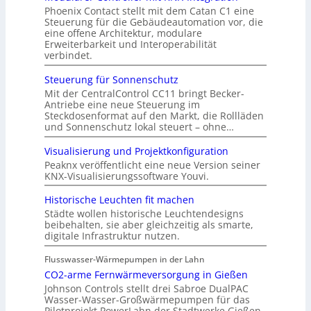
Phoenix Contact stellt mit dem Catan C1 eine
Steuerung für die Gebäudeautomation vor, die
eine offene Architektur, modulare
Erweiterbarkeit und Interoperabilität
verbindet.
Steuerung für Sonnenschutz
Mit der CentralControl CC11 bringt Becker-
Antriebe eine neue Steuerung im
Steckdosenformat auf den Markt, die Rollläden
und Sonnenschutz lokal steuert – ohne…
Visualisierung und Projektkonfiguration
Peaknx veröffentlicht eine neue Version seiner
KNX-Visualisierungssoftware Youvi.
Historische Leuchten fit machen
Städte wollen historische Leuchtendesigns
beibehalten, sie aber gleichzeitig als smarte,
digitale Infrastruktur nutzen.
Flusswasser-Wärmepumpen in der Lahn
CO2-arme Fernwärmeversorgung in Gießen
Johnson Controls stellt drei Sabroe DualPAC
Wasser-Wasser-Großwärmepumpen für das
Pilotprojekt PowerLahn der Stadtwerke Gießen