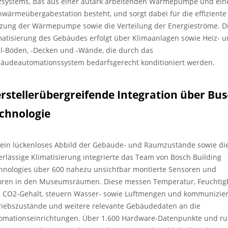
zsystems, das aus einer autark arbeitenden Wärmepumpe und ein
nwärmeübergabestation besteht, und sorgt dabei für die effiziente
zung der Wärmepumpe sowie die Verteilung der Energieströme. D
matisierung des Gebäudes erfolgt über Klimaanlagen sowie Heiz- 
l-Böden, -Decken und -Wände, die durch das
äudeautomationssystem bedarfsgerecht konditioniert werden.
rstellerübergreifende Integration über Bus
chnologie
 ein lückenloses Abbild der Gebäude- und Raumzustände sowie di
erlässige Klimatisierung integrierte das Team von Bosch Building
hnologies über 600 nahezu unsichtbar montierte Sensoren und
oren in den Museumsräumen. Diese messen Temperatur, Feuchtigk
 CO2-Gehalt, steuern Wasser- sowie Luftmengen und kommunizie
riebszustände und weitere relevante Gebäudedaten an die
omationseinrichtungen. Über 1.600 Hardware-Datenpunkte und r