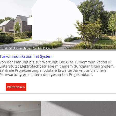
d
p
e
f
n
ü
e
r
u
a
r
l
o
l
p
e
ä
Bild: GIRA Giersiepen GmbH & Co. KG
U
i
n
s
Türkommunikation mit System.
t
c
Von der Planung bis zur Wartung: Die Gira Türkommunikation IP
e
h
unterstützt Elektrofachbetriebe mit einem durchgängigen System.
Zentrale Projektierung, modulare Erweiterbarkeit und sichere
r
e
Fernwartung erleichtern den gesamten Projektablauf.
g
n
r
M
:
Weiterlesen
ü
a
T
n
r
ü
d
k
r
e
t
k
o