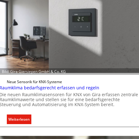
m
m
u
n
i
k
a
t
i
o
n
Bild: Gira Giersiepen GmbH & Co. KG
m
Neue Sensorik für KNX-Systeme
i
Raumklima bedarfsgerecht erfassen und regeln
t
Die neuen Raumklimasensoren für KNX von Gira erfassen zentrale
S
Raumklimawerte und stellen sie für eine bedarfsgerechte
y
Steuerung und Automatisierung im KNX-System bereit.
s
t
:
Weiterlesen
e
R
m
a
.
u