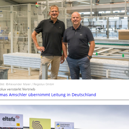
Bild: ©Alexander Maier / Regiolux GmbH
olux verstärkt Vertrieb
mas Amschler übernimmt Leitung in Deutschland