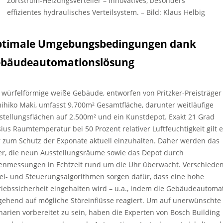
Zortström-Heizungsverteiler – innovatives, besonders
effizientes hydraulisches Verteilsystem.
–
Bild: Klaus Helbig
timale Umgebungsbedingungen dank
bäudeautomationslösung
 würfelförmige weiße Gebäude, entworfen von Pritzker-Preisträger
ihiko Maki, umfasst 9.700m² Gesamtfläche, darunter weitläufige
stellungsflächen auf 2.500m² und ein Kunstdepot. Exakt 21 Grad
sius Raumtemperatur bei 50 Prozent relativer Luftfeuchtigkeit gilt 
r zum Schutz der Exponate aktuell einzuhalten. Daher werden das
er, die neun Ausstellungsräume sowie das Depot durch
enmessungen in Echtzeit rund um die Uhr überwacht. Verschiede
el- und Steuerungsalgorithmen sorgen dafür, dass eine hohe
riebssicherheit eingehalten wird – u.a., indem die Gebäudeautoma
ehend auf mögliche Störeinflüsse reagiert. Um auf unerwünschte
narien vorbereitet zu sein, haben die Experten von Bosch Building