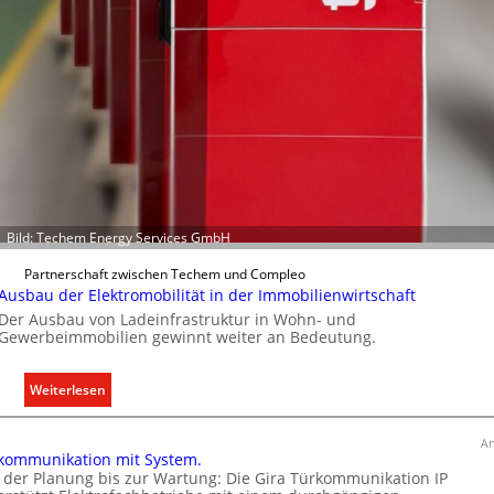
r
f
a
s
s
e
n
u
n
d
Bild: Techem Energy Services GmbH
r
e
Partnerschaft zwischen Techem und Compleo
g
Ausbau der Elektromobilität in der Immobilienwirtschaft
e
Der Ausbau von Ladeinfrastruktur in Wohn- und
Gewerbeimmobilien gewinnt weiter an Bedeutung.
l
n
:
Weiterlesen
A
u
An
kommunikation mit System.
s
 der Planung bis zur Wartung: Die Gira Türkommunikation IP
b