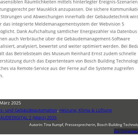
masensiblen Räumlichkeiten mittels hinterlegter Ereignis-Szenarien
zungsgerecht per Mausklick anzupassen. Die sichere Kommunikat
 Störungen und Abweichungen innerhalb der Gebäudetechnik wir
r das integrierte Meldemanagementsystem der Webvision 5
öglicht. Dank Aufschaltung sämtlicher Energiezähler via Datenbus
nen auch Verbräuche über die Gebäudemanagement-Software
ualisiert, analysiert, bewertet und weiter optimiert werden. Bei Bed
ält das Betriebsteam des Museum Reinhard Ernst zudem schnelle
erstützung durch das Expertenteam von Bosch Building Technologi
ches via Remote-Service aus der Ferne auf die Systeme zugreifen
n.
 März 2025
s- und Gebäudeautomation
,
Heizung, Klima & Lüftung
ÄUDEDIGITAL 2 (März) 2025
Autorin: Tina Kumpf, Pressesprecherin, Bosch Building Technol
Zur Firmenwe