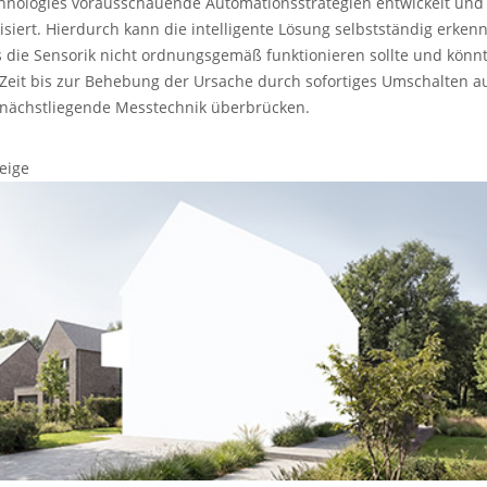
hnologies vorausschauende Automationsstrategien entwickelt und
lisiert. Hierdurch kann die intelligente Lösung selbstständig erken
ls die Sensorik nicht ordnungsgemäß funktionieren sollte und könn
 Zeit bis zur Behebung der Ursache durch sofortiges Umschalten a
 nächstliegende Messtechnik überbrücken.
eige