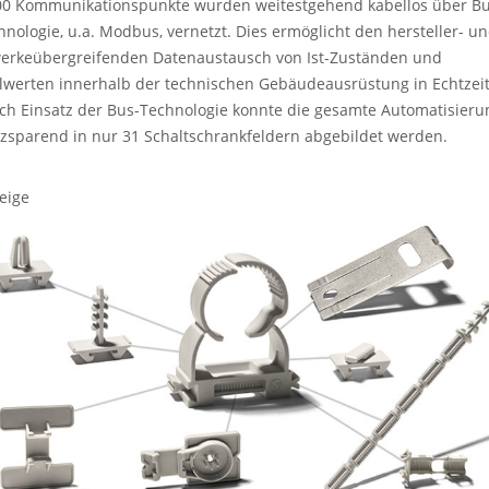
00 Kommunikationspunkte wurden weitestgehend kabellos über Bu
hnologie, u.a. Modbus, vernetzt. Dies ermöglicht den hersteller- u
erkeübergreifenden Datenaustausch von Ist-Zuständen und
llwerten innerhalb der technischen Gebäudeausrüstung in Echtzeit
ch Einsatz der Bus-Technologie konnte die gesamte Automatisieru
tzsparend in nur 31 Schaltschrankfeldern abgebildet werden.
eige