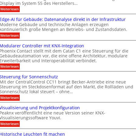
h
ö
Display im System 55 des Herstellers…
e
r
r
e
f
s
:
Weiterlesen
b
i
k
S
t
f
t
e
e
m
s
Edge-AI für Gebäude: Datenanalyse direkt in der Infrastruktur
n
e
i
a
e
Moderne Gebäude und technische Anlagen erzeugen
e
r
r
M
x
kontinuierlich große Mengen an Betriebs- und Zustandsdaten.
t
p
t
k
D
e
:
o
Weiterlesen
n
e
T
r
E
M
T
e
n
d
ü
T
Modularer Controller mit KNX-Integration
a
g
n
u
n
e
Phoenix Contact stellt mit dem Catan C1 eine Steuerung für die
s
e
c
e
u
Gebäudeautomation vor, die eine offene Architektur, modulare
c
t
-
h
s
Erweiterbarkeit und Interoperabilität verbindet.
s
A
e
n
h
e
I
n
A
:
Weiterlesen
g
n
n
f
2
M
u
m
s
o
ü
0
o
Steuerung für Sonnenschutz
o
s
r
2
i
l
d
r
Mit der CentralControl CC11 bringt Becker-Antriebe eine neue
G
6
u
b
t
o
m
e
Steuerung im Steckdosenformat auf den Markt, die Rollläden und
g
l
i
A
i
g
b
e
Sonnenschutz lokal steuert – ohne…
a
t
ä
h
l
n
i
r
:
Weiterlesen
D
u
t
e
d
s
S
e
i
d
e
r
t
u
s
a
Visualisierung und Projektkonfiguration
e
s
r
C
e
p
:
f
n
Peaknx veröffentlicht eine neue Version seiner KNX-
u
o
u
l
D
o
n
Visualisierungssoftware Youvi.
g
g
e
a
a
l
t
r
:
y
s
Weiterlesen
r
t
g
r
u
V
e
r
z
o
a
n
i
n
e
Historische Leuchten fit machen
l
e
g
u