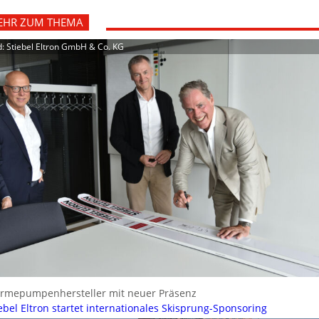
EHR ZUM THEMA
d: Stiebel Eltron GmbH & Co. KG
rmepumpenhersteller mit neuer Präsenz
ebel Eltron startet internationales Skisprung-Sponsoring