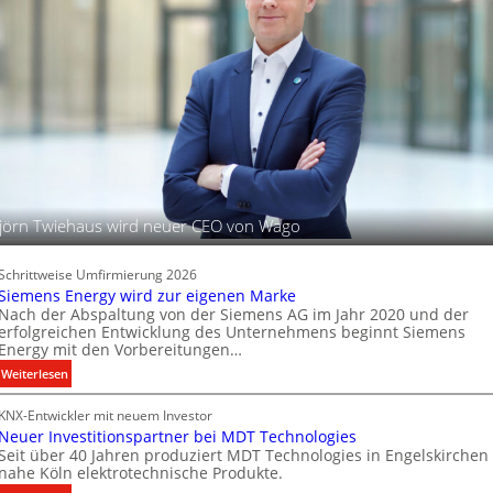
i
a
d
t
f
B
a
e
t
l
l
e
e
P
u
r
c
o
h
d
t
u
u
jörn Twiehaus wird neuer CEO von Wago
k
n
t
g
d
s
Schrittweise Umfirmierung 2026
a
t
Siemens Energy wird zur eigenen Marke
t
Nach der Abspaltung von der Siemens AG im Jahr 2020 und der
e
e
erfolgreichen Entwicklung des Unternehmens beginnt Siemens
c
Energy mit den Vorbereitungen…
n
h
:
Weiterlesen
n
S
i
KNX-Entwickler mit neuem Investor
i
k
Neuer Investitionspartner bei MDT Technologies
e
Seit über 40 Jahren produziert MDT Technologies in Engelskirchen
m
nahe Köln elektrotechnische Produkte.
e