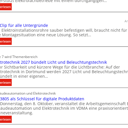
erstützt Elektrofachbetriebe mit einem durchgängigen…
a
:
erlesen
u
T
d
ü
e
An
r
 Clip für alle Untergründe
r
k
 Elektroinstallationsrohre sauber befestigen will, braucht nicht für
E
o
e Montagesituation eine neue Lösung. So setzt…
l
m
:
erlesen
e
m
E
u
k
i
n
e 7 wird Themenbereich
t
n
i
ktrotechnik 2027 bündelt Licht und Beleuchtungstechnik
r
C
k
r Sichtbarkeit und kürzere Wege für die Lichtbranche: Auf der
l
o
ktrotechnik in Dortmund werden 2027 Licht und Beleuchtungstechn
a
i
m
ündelt in einer eigenen…
t
p
o
:
erlesen
i
f
b
E
o
ü
i
udeautomation und Elektrotechnik
l
n
r
 3805 als Schlüssel für digitale Produktdaten
l
e
m
a
Donnerstag, den 8. Oktober, veranstaltet die Arbeitsgemeinschaft
k
i
i
l
äudeautomation und Elektrotechnik im VDMA eine praxisorientier
t
t
t
l
ineveranstaltung.
r
S
ä
e
:
erlesen
o
y
U
t
V
t
s
n