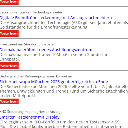
:
Weiterlesen
n
N
s
Securiton entwickelt Technologie weiter
e
E
Digitale Brandfrühesterkennung mit Ansaugrauchmeldern
u
n
Die Ansaugrauchmelder-Technologie (ASD) gilt seit Jahrzehnten als
e
e
Goldstandard für die Brandfrühesterkennung.
r
r
:
Weiterlesen
I
g
D
n
y
Investment am Standort Ennepetal
i
v
w
Dormakaba eröffnet neues Ausbildungszentrum
g
e
i
Dormakaba investiert über 10Mio.€ in seinen Standort in
i
s
r
Ennepetal.
t
t
d
:
Weiterlesen
a
i
z
D
l
t
u
Umfangreiches Rahmenprogramm kommt an
o
e
i
r
Sicherheitsexpo München 2026 geht erfolgreich zu Ende
r
B
o
e
Die Sicherheitsexpo München 2026 stellte vom 1. bis 2. Juli aktuell
m
r
n
i
Themen, Entwicklungen und Trends rund um Sicherheitstechniken
a
a
s
g
in den Mittelpunkt.
k
n
p
e
:
Weiterlesen
a
d
a
n
S
b
i
f
r
e
KNX-Steuerung mit integrierter Anzeige
c
a
r
t
n
Smarter Tastsensor mit Display
h
e
ü
n
M
e
Gira ergänzt sein KNX-Portfolio um den neuen Tastsensor 4.55
r
r
h
Plus. Die flexibel konfigurierbare Bedieneinheit mit integriertem
e
a