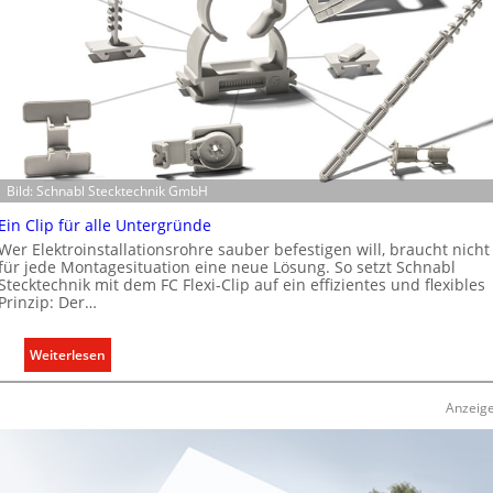
w
e
i
t
e
r
t
K
Bild: Schnabl Stecktechnik GmbH
a
p
Ein Clip für alle Untergründe
a
Wer Elektroinstallationsrohre sauber befestigen will, braucht nicht
z
für jede Montagesituation eine neue Lösung. So setzt Schnabl
Stecktechnik mit dem FC Flexi-Clip auf ein effizientes und flexibles
i
Prinzip: Der…
t
ä
:
Weiterlesen
t
E
e
i
n
Anzeig
n
f
C
ü
l
r
i