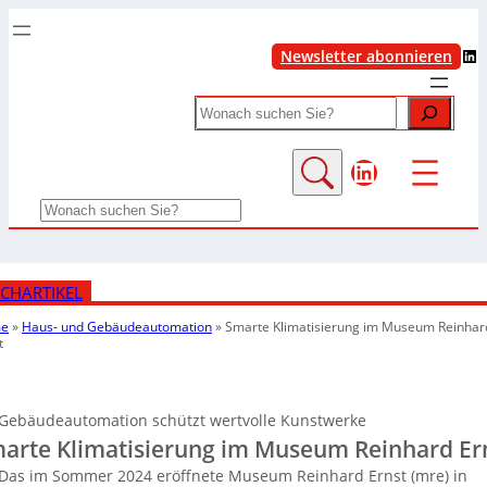
LinkedIn
Newsletter abonnieren
Search
LinkedIn
Search
CHARTIKEL
e
»
Haus- und Gebäudeautomation
»
Smarte Klimatisierung im Museum Reinhar
t
Gebäudeautomation schützt wertvolle Kunstwerke
arte Klimatisierung im Museum Reinhard Er
Das im Sommer 2024 eröffnete Museum Reinhard Ernst (mre) in