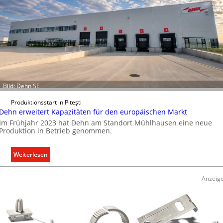
Bild: Dehn SE
Produktionsstart in Piteşti
Dehn erweitert Kapazitäten für den europäischen Markt
Im Frühjahr 2023 hat Dehn am Standort Mühlhausen eine neue
Produktion in Betrieb genommen.
:
Weiterlesen
D
e
Anzeig
h
n
e
r