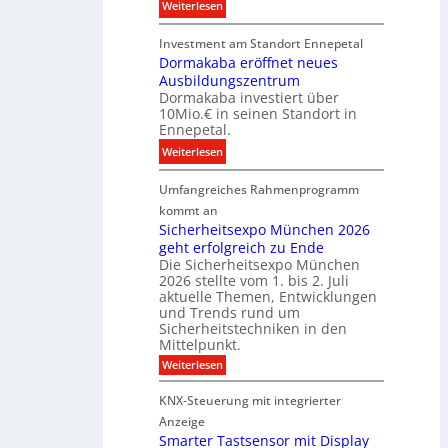
z
:
Weiterlesen
s
u
D
t
r
Investment am Standort Ennepetal
i
i
e
Dormakaba eröffnet neues
g
t
i
Ausbildungszentrum
i
i
Dormakaba investiert über
g
t
o
10Mio.€ in seinen Standort in
e
a
n
Ennepetal.
n
l
s
:
Weiterlesen
e
e
p
D
n
B
a
Umfangreiches Rahmenprogramm
o
M
r
r
r
kommt an
a
a
t
m
Sicherheitsexpo München 2026
r
n
n
geht erfolgreich zu Ende
a
k
d
e
Die Sicherheitsexpo München
k
e
f
r
2026 stellte vom 1. bis 2. Juli
a
r
aktuelle Themen, Entwicklungen
b
b
ü
und Trends rund um
e
a
Sicherheitstechniken in den
h
i
e
Mittelpunkt.
e
M
r
:
Weiterlesen
s
D
S
ö
t
T
i
f
KNX-Steuerung mit integrierter
e
c
T
f
h
Anzeige
r
e
e
n
Smarter Tastsensor mit Display
k
r