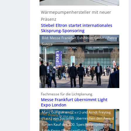
Wärmepumpenhersteller mit neuer
Präsenz
Stiebel Eltron startet internationales
Skisprung-Sponsoring
Bild: Messe Frankfurt Exhibition GmbH / Pietro
Sutera
Fachmesse für die Lichtplanung
Messe Frankfurt übernimmt Light
Expo London
Marc Guirguirian (2.v.r.) und Arndt Freytag
(1.v.r.) von Socomec überreichen den Award
fürden Kauf des 500. Speicherprojektes an
Edith Kemp (RheinlandSolar, 1.v.l.) und