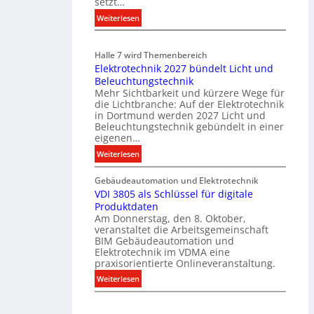
setzt…
m
u
:
Weiterlesen
n
E
i
i
Halle 7 wird Themenbereich
k
n
Elektrotechnik 2027 bündelt Licht und
a
C
Beleuchtungstechnik
t
l
Mehr Sichtbarkeit und kürzere Wege für
i
i
die Lichtbranche: Auf der Elektrotechnik
o
p
in Dortmund werden 2027 Licht und
n
f
Beleuchtungstechnik gebündelt in einer
m
eigenen…
ü
i
r
:
Weiterlesen
t
a
E
S
l
Gebäudeautomation und Elektrotechnik
l
y
l
VDI 3805 als Schlüssel für digitale
e
s
e
Produktdaten
k
t
U
Am Donnerstag, den 8. Oktober,
t
veranstaltet die Arbeitsgemeinschaft
e
n
r
BIM Gebäudeautomation und
m
t
o
Elektrotechnik im VDMA eine
.
e
t
praxisorientierte Onlineveranstaltung.
r
e
:
Weiterlesen
g
c
V
r
h
D
ü
n