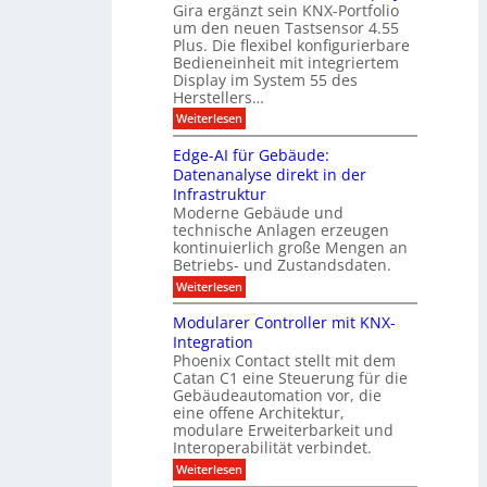
c
e
Gira ergänzt sein KNX-Portfolio
e
h
h
um den neuen Tastsensor 4.55
t
e
n
n
Plus. Die flexibel konfigurierbare
i
n
n
Bedieneinheit mit integriertem
t
o
e
s
u
Display im System 55 des
l
u
e
Herstellers…
n
o
x
e
g
:
Weiterlesen
p
g
s
S
o
m
i
m
M
A
Edge-AI für Gebäude:
i
a
e
ü
Datenanalyse direkt in der
u
r
t
n
s
Infrastruktur
t
s
c
A
e
Moderne Gebäude und
h
b
n
r
e
technische Anlagen erzeugen
i
T
s
n
kontinuierlich große Mengen an
a
l
2
a
Betriebs- und Zustandsdaten.
s
0
d
u
t
:
Weiterlesen
2
u
s
E
g
6
e
d
n
g
Modularer Controller mit KNX-
r
n
g
e
g
Integration
a
s
e
h
Phoenix Contact stellt mit dem
s
o
-
t
u
r
Catan C1 eine Steuerung für die
A
z
e
c
m
I
Gebäudeautomation vor, die
r
e
h
i
f
f
eine offene Architektur,
n
t
ü
o
m
modulare Erweiterbarkeit und
D
r
l
t
Interoperabilität verbindet.
e
i
G
g
r
s
e
:
l
Weiterlesen
r
p
u
b
M
e