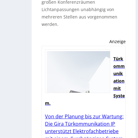
großen Konferenzräumen
Lichtanpassungen unabhängig von
mehreren Stellen aus vorgenommen
werden.
Anzeige
Türk
omm
unik
ation
mit
Syste
m.
Von der Planung bis zur Wartung:
Die Gira Türkommunikation IP
unterstützt Elektrofachbetriebe