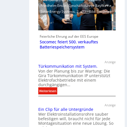
Friedhelm Enslin (Geschäftsführer BayWa r.e.
Solar Energy Systems, 2. v.l.) – Bild: Socomec
Feierliche Ehrung auf der EES Europe
Socomec feiert 500. verkauftes
Batteriespeichersystem
Anzeige
Türkommunikation mit System.
Von der Planung bis zur Wartung: Die
Gira Türkommunikation IP unterstützt
Elektrofachbetriebe mit einem
durchgängigen…
:
Weiterlesen
T
ü
Anzeige
r
Ein Clip für alle Untergründe
k
Wer Elektroinstallationsrohre sauber
o
befestigen will, braucht nicht für jede
Montagesituation eine neue Lösung. So
m