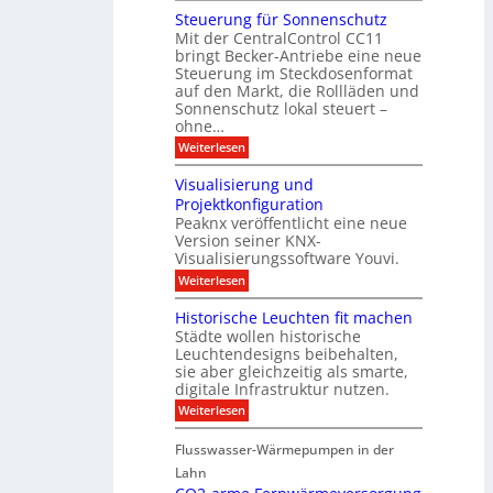
d
l
ä
o
i
m
Steuerung für Sonnenschutz
e
a
u
d
c
Mit der CentralControl CC11
y
d
u
r
h
bringt Becker-Antriebe eine neue
e
l
z
n
Steuerung im Steckdosenformat
:
a
u
D
auf den Markt, die Rollläden und
r
E
a
e
Sonnenschutz lokal steuert –
n
t
r
d
ohne…
e
C
e
:
Weiterlesen
n
o
S
a
n
t
n
t
Visualisierung und
e
a
r
Projektkonfiguration
u
l
o
Peaknx veröffentlicht eine neue
e
y
l
Version seiner KNX-
r
s
l
u
Visualisierungssoftware Youvi.
e
e
n
d
r
:
Weiterlesen
g
i
m
V
f
r
i
i
Historische Leuchten fit machen
ü
e
t
s
r
Städte wollen historische
k
K
u
S
t
N
Leuchtendesigns beibehalten,
a
o
i
X
sie aber gleichzeitig als smarte,
l
n
n
-
digitale Infrastruktur nutzen.
i
n
d
I
s
e
:
Weiterlesen
e
n
i
n
H
r
t
e
s
i
I
e
r
Flusswasser-Wärmepumpen in der
c
s
n
g
u
h
t
Lahn
f
r
n
u
o
r
a