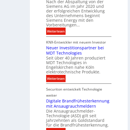
Nach der Abspaltung von der
l
t
Siemens AG im Jahr 2020 und
e
a
der erfolgreichen Entwicklung
u
des Unternehmens beginnt
l
c
Siemens Energy mit den
e
h
Vorbereitungen…
P
t
:
Weiterlesen
r
u
S
o
n
KNX-Entwickler mit neuem Investor
i
d
g
Neuer Investitionspartner bei
e
u
s
MDT Technologies
m
k
t
Seit über 40 Jahren produziert
e
t
MDT Technologies in
e
n
d
Engelskirchen nahe Köln
c
s
a
elektrotechnische Produkte.
h
E
t
:
Weiterlesen
n
n
e
N
i
e
n
Securiton entwickelt Technologie
e
k
r
u
weiter
g
e
Digitale Brandfrühesterkennung
y
mit Ansaugrauchmeldern
r
w
Die Ansaugrauchmelder-
I
i
Technologie (ASD) gilt seit
n
r
Jahrzehnten als Goldstandard
v
für die Brandfrühesterkennung.
d
e