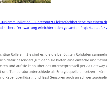
 Türkommunikation IP unterstützt Elektrofachbetriebe mit einem 
nd sichere Fernwartung erleichtern den gesamten Projektablauf.
‣ 
htige Rolle ein. Sie sind es, die die benötigten Rohdaten sammel
h dafür besonders gut, denn sie bieten eine einfache und flexible
sten und auf sie kann über das Internetprotokoll (IP) via Gateway
ht und Temperaturunterschiede als Energiequelle einsetzen – kö
und Kabel überflüssig und lässt Sensoren auch an schwer zugängl