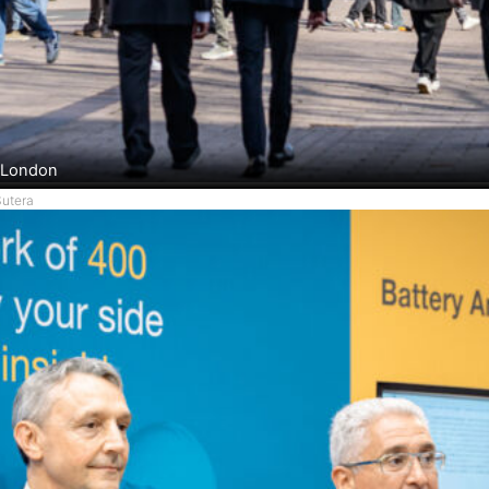
o London
Sutera