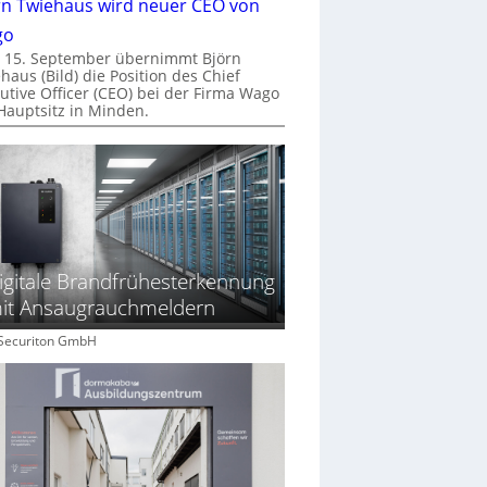
rn Twiehaus wird neuer CEO von
go
 15. September übernimmt Björn
haus (Bild) die Position des Chief
utive Officer (CEO) bei der Firma Wago
Hauptsitz in Minden.
igitale Brandfrühesterkennung
it Ansaugrauchmeldern
: Securiton GmbH