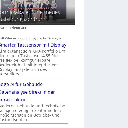
ormakaba eröffnet neues
usbildungszentrum
: Kathrin Heumann
KNX-Steuerung mit integrierter Anzeige
Smarter Tastsensor mit Display
Gira ergänzt sein KNX-Portfolio um
den neuen Tastsensor 4.55 Plus.
Die flexibel konfigurierbare
Bedieneinheit mit integriertem
Display im System 55 des
Herstellers…
Edge-AI für Gebäude:
Datenanalyse direkt in der
Infrastruktur
Moderne Gebäude und technische
Anlagen erzeugen kontinuierlich
große Mengen an Betriebs- und
Zustandsdaten.