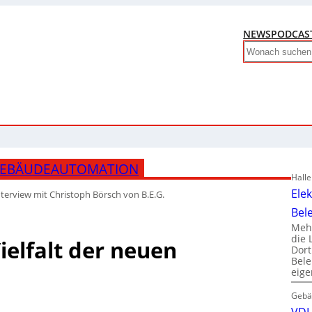
NEWS
PODCAS
Search
GEBÄUDEAUTOMATION
Hall
Ele
nterview mit Christoph Börsch von B.E.G.
Bel
Mehr
die 
elfalt der neuen
Dor
Bele
eig
Gebä
VDI 