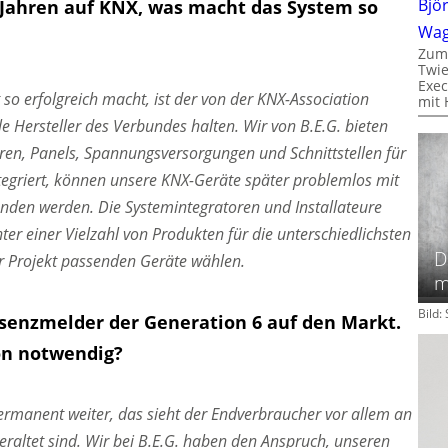
Bjö
it Jahren auf KNX, was macht das System so
Wa
Zum
Twie
Exec
so erfolgreich macht, ist der von der KNX-Association
mit 
e Hersteller des Verbundes halten. Wir von B.E.G. bieten
en, Panels, Spannungsversorgungen und Schnittstellen für
egriert, können unsere KNX-Geräte später problemlos mit
nden werden. Die Systemintegratoren und Installateure
ter einer Vielzahl von Produkten für die unterschiedlichsten
D
r Projekt passenden Geräte wählen.
m
Bild
äsenzmelder der Generation 6 auf den Markt.
on notwendig?
permanent weiter, das sieht der Endverbraucher vor allem an
veraltet sind. Wir bei B.E.G. haben den Anspruch, unseren