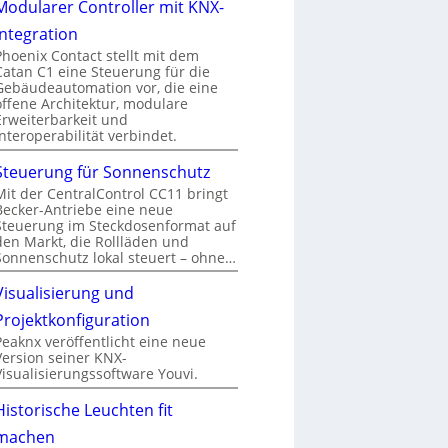
Modularer Controller mit KNX-
Integration
Phoenix Contact stellt mit dem
Catan C1 eine Steuerung für die
Gebäudeautomation vor, die eine
offene Architektur, modulare
Erweiterbarkeit und
Interoperabilität verbindet.
Steuerung für Sonnenschutz
Mit der CentralControl CC11 bringt
Becker-Antriebe eine neue
Steuerung im Steckdosenformat auf
den Markt, die Rollläden und
Sonnenschutz lokal steuert – ohne…
Visualisierung und
Projektkonfiguration
Peaknx veröffentlicht eine neue
Version seiner KNX-
Visualisierungssoftware Youvi.
Historische Leuchten fit
machen