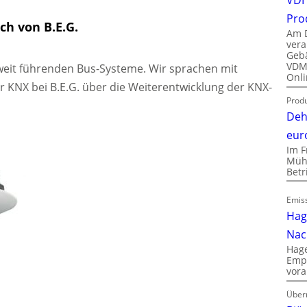
Pro
ch von B.E.G.
Am D
vera
Gebä
VDMA
weit führenden Bus-Systeme. Wir sprachen mit
Onli
 KNX bei B.E.G. über die Weiterentwicklung der KNX-
Produ
Deh
eur
Im F
Mühl
Bet
Emiss
Hag
Nac
Hage
Empl
vora
Über