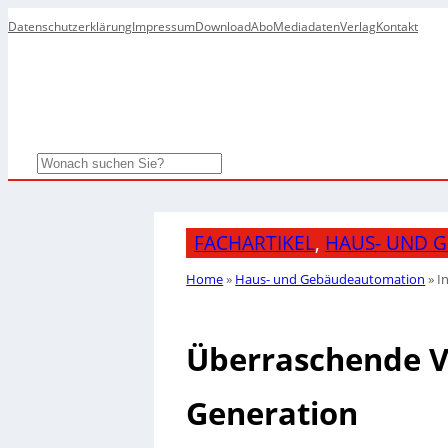
Datenschutzerklärung
Impressum
Download
Abo
Mediadaten
Verlag
Kontakt
Search
FACHARTIKEL
, 
HAUS- UND 
Home
»
Haus- und Gebäudeautomation
»
I
Überraschende Vi
Generation