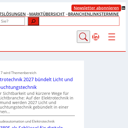
LinkedIn
Newsletter abonnieren
TS
LÖSUNGEN
MARKTÜBERSICHT
BRANCHENLINKS
TERMINE
LinkedIn
e 7 wird Themenbereich
ktrotechnik 2027 bündelt Licht und
euchtungstechnik
 Sichtbarkeit und kürzere Wege für
Lichtbranche: Auf der Elektrotechnik in
tmund werden 2027 Licht und
uchtungstechnik gebündelt in einer
enen…
udeautomation und Elektrotechnik
3805 als Schlüssel für digitale