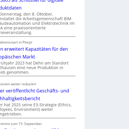
duktdaten
onnerstag, den 8. Oktober,
nstaltet die Arbeitsgemeinschaft BIM
udeautomation und Elektrotechnik im
 eine praxisorientierte
neveranstaltung.
ktionsstart in Piteşti
n erweitert Kapazitäten für den
opäischen Markt
rühjahr 2023 hat Dehn am Standort
hausen eine neue Produktion in
rieb genommen.
ionen weiter reduziert
er veröffentlicht Geschäfts- und
hhaltigkeitsbericht
r hat 2025 seine E3-Strategie (Ethics,
oyees, Environment) weiter
ngetrieben.
nimmt zum 15. September