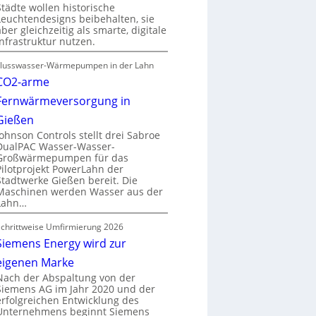
Städte wollen historische
Leuchtendesigns beibehalten, sie
aber gleichzeitig als smarte, digitale
Infrastruktur nutzen.
Flusswasser-Wärmepumpen in der Lahn
CO2-arme
Fernwärmeversorgung in
Gießen
Johnson Controls stellt drei Sabroe
DualPAC Wasser-Wasser-
Großwärmepumpen für das
Pilotprojekt PowerLahn der
Stadtwerke Gießen bereit. Die
Maschinen werden Wasser aus der
Lahn…
Schrittweise Umfirmierung 2026
Siemens Energy wird zur
eigenen Marke
Nach der Abspaltung von der
Siemens AG im Jahr 2020 und der
erfolgreichen Entwicklung des
Unternehmens beginnt Siemens