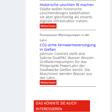
f
r
i
i
Historische Leuchten fit machen
ü
e
t
s
r
Städte wollen historische
k
K
u
S
t
N
Leuchtendesigns beibehalten,
a
o
i
X
sie aber gleichzeitig als smarte,
l
n
n
-
digitale Infrastruktur nutzen.
i
n
d
I
s
e
:
Weiterlesen
e
n
i
n
H
r
t
e
s
i
I
e
r
Flusswasser-Wärmepumpen in der
c
s
n
g
u
h
t
Lahn
f
r
n
u
o
r
a
CO2-arme Fernwärmeversorgung
g
t
r
a
t
u
in Gießen
z
i
s
i
n
Johnson Controls stellt drei
s
t
o
d
Sabroe DualPAC Wasser-Wasser-
c
r
n
P
h
Großwärmepumpen für das
u
r
e
k
Pilotprojekt PowerLahn der
o
L
t
Stadtwerke Gießen bereit. Die
j
e
u
e
Maschinen werden Wasser aus
u
r
k
der Lahn…
c
t
h
:
Weiterlesen
k
t
C
o
e
O
n
n
2
f
f
-
i
i
a
g
DAS KÖNNTE SIE AUCH
t
r
u
m
m
r
INTERESSIEREN
a
e
a