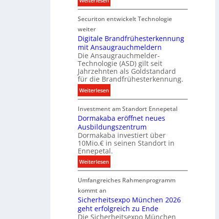
Weiterlesen
n
n
e
N
i
e
n
Securiton entwickelt Technologie
e
k
r
u
weiter
g
e
Digitale Brandfrühesterkennung
y
mit Ansaugrauchmeldern
r
w
Die Ansaugrauchmelder-
I
i
Technologie (ASD) gilt seit
n
r
Jahrzehnten als Goldstandard
v
für die Brandfrühesterkennung.
d
e
z
:
Weiterlesen
s
u
D
t
r
Investment am Standort Ennepetal
i
i
e
Dormakaba eröffnet neues
g
t
i
Ausbildungszentrum
i
i
Dormakaba investiert über
g
t
o
10Mio.€ in seinen Standort in
e
a
n
Ennepetal.
n
l
s
:
Weiterlesen
e
e
p
D
n
B
a
Umfangreiches Rahmenprogramm
o
M
r
r
r
kommt an
a
a
t
m
Sicherheitsexpo München 2026
r
n
n
geht erfolgreich zu Ende
a
k
d
e
Die Sicherheitsexpo München
k
e